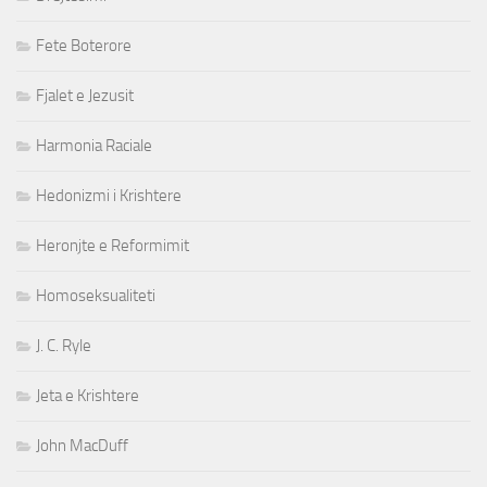
Fete Boterore
Fjalet e Jezusit
Harmonia Raciale
Hedonizmi i Krishtere
Heronjte e Reformimit
Homoseksualiteti
J. C. Ryle
Jeta e Krishtere
John MacDuff