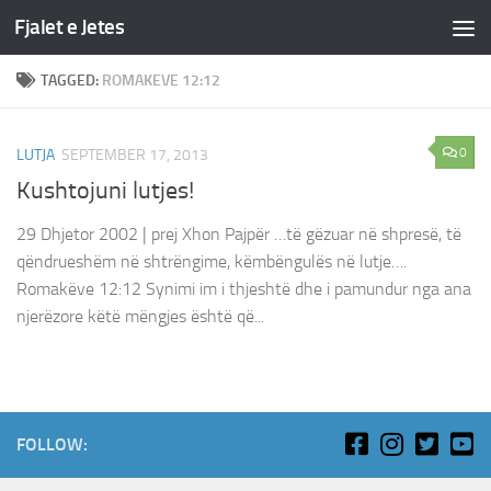
Fjalet e Jetes
Skip to content
TAGGED:
ROMAKEVE 12:12
0
LUTJA
SEPTEMBER 17, 2013
Kushtojuni lutjes!
29 Dhjetor 2002 | prej Xhon Pajpër …të gëzuar në shpresë, të
qëndrueshëm në shtrëngime, këmbëngulës në lutje….
Romakëve 12:12 Synimi im i thjeshtë dhe i pamundur nga ana
njerëzore këtë mëngjes është që...
FOLLOW: