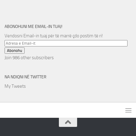
ABONOHUNI ME EMAIL-IN TUAJ!
Vendosni Email-in tuaj për të marrë çdo postim të ri!
Adresa
e
Abonohu
Email-
Join 986 other subscribers
it
NA NDIQNI NË TWITTER
My Tweets