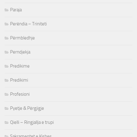
Paraja
Perëndia – Triniteti
Përmbledhje
Perndjekja
Predikime
Predikimi
Profesioni
Pyetje & Përgjigje
Qielli – Ringjallja e trupi
Sakramentet e Kishes