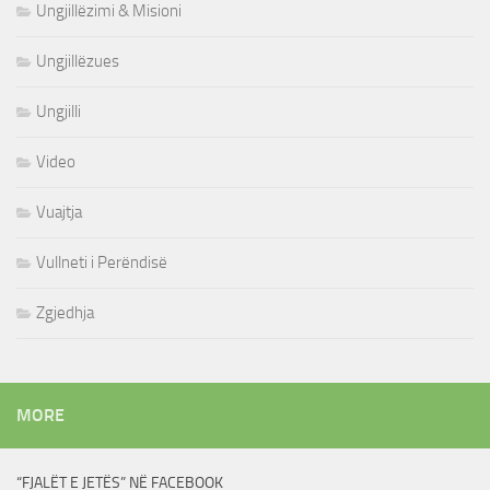
Ungjillëzimi & Misioni
Ungjillëzues
Ungjilli
Video
Vuajtja
Vullneti i Perëndisë
Zgjedhja
MORE
“FJALËT E JETËS” NË FACEBOOK