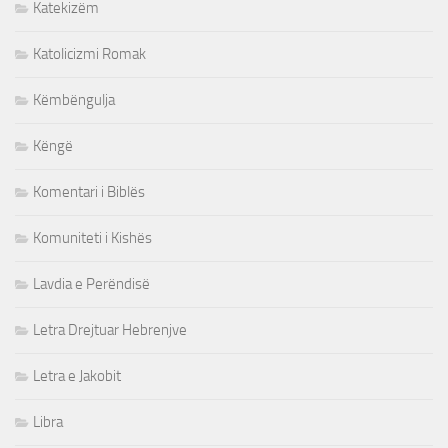
Katekizëm
Katolicizmi Romak
Këmbëngulja
Këngë
Komentari i Biblës
Komuniteti i Kishës
Lavdia e Perëndisë
Letra Drejtuar Hebrenjve
Letra e Jakobit
Libra