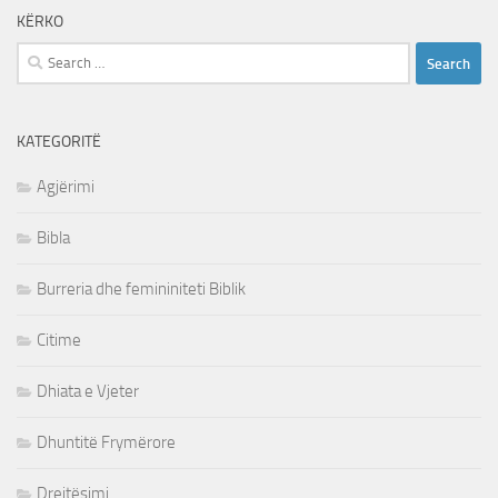
KËRKO
Search
for:
KATEGORITË
Agjërimi
Bibla
Burreria dhe femininiteti Biblik
Citime
Dhiata e Vjeter
Dhuntitë Frymërore
Drejtësimi