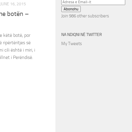
Adresa
JUNE 16, 2015
e
Abonohu
me botën –
Email-
Join 986 other subscribers
it
NA NDIQNI NË TWITTER
 këtë botë, por
ripërtëritjes së
My Tweets
cili është i miri, i
llnet i Perëndisë.