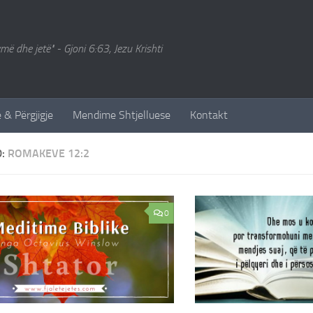
ymë dhe jetë" - Gjoni 6:63, Jezu Krishti
 & Përgjigje
Mendime Shtjelluese
Kontakt
D:
ROMAKEVE 12:2
0