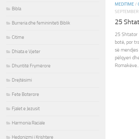
MEDITIME
/
Bibla
SEPTEMBER 
25 Shta
Burreria dhe femininiteti Biblik
25 Shtator
Citime
botë, por t
së mendjes s
Dhiata e Vjeter
pëlqyeri dhe
‭‭Romakëve‬..
Dhuntitë Frymërore
Drejtësimi
Fete Boterore
Fjalet e Jezusit
Harmonia Raciale
Hedonizmi i Krishtere