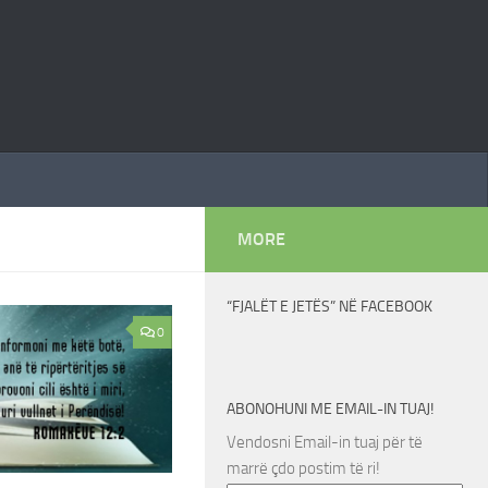
MORE
“FJALËT E JETËS” NË FACEBOOK
0
ABONOHUNI ME EMAIL-IN TUAJ!
Vendosni Email-in tuaj për të
marrë çdo postim të ri!