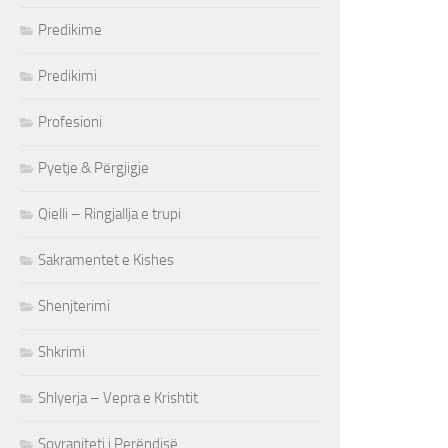
Predikime
Predikimi
Profesioni
Pyetje & Përgjigje
Qielli – Ringjallja e trupi
Sakramentet e Kishes
Shenjterimi
Shkrimi
Shlyerja – Vepra e Krishtit
Sovraniteti i Perëndisë