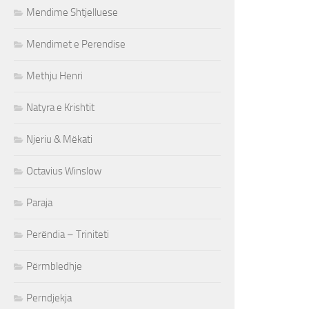
Mendime Shtjelluese
Mendimet e Perendise
Methju Henri
Natyra e Krishtit
Njeriu & Mëkati
Octavius Winslow
Paraja
Perëndia – Triniteti
Përmbledhje
Perndjekja