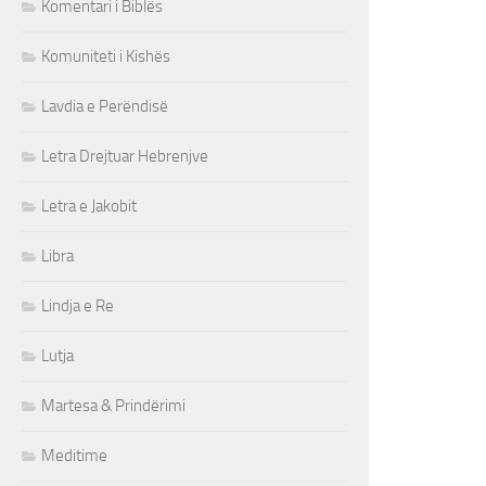
Komentari i Biblës
Komuniteti i Kishës
Lavdia e Perëndisë
Letra Drejtuar Hebrenjve
Letra e Jakobit
Libra
Lindja e Re
Lutja
Martesa & Prindërimi
Meditime