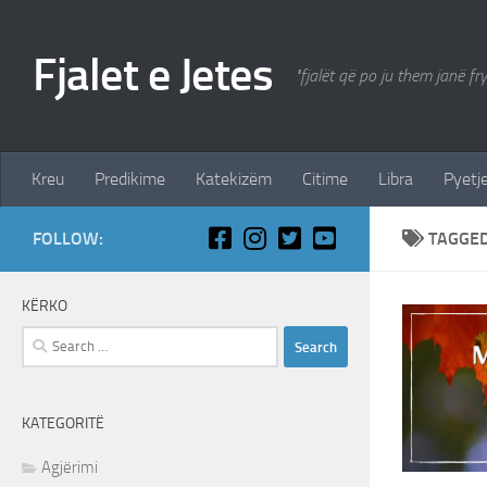
Skip to content
Fjalet e Jetes
"fjalët që po ju them janë fr
Kreu
Predikime
Katekizëm
Citime
Libra
Pyetje
FOLLOW:
TAGGE
KËRKO
Search
for:
KATEGORITË
Agjërimi