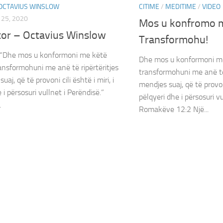
OCTAVIUS WINSLOW
CITIME
/
MEDITIME
/
VIDEO
25, 2020
Mos u konfromo 
tor – Octavius Winslow
Transformohu!
 “Dhe mos u konformoni me këtë
Dhe mos u konformoni me
ransformohuni me anë të ripërtëritjes
transformohuni me anë të 
uaj, që të provoni cili është i miri, i
mendjes suaj, që të provoni 
 i përsosuri vullnet i Perëndisë.”
pëlqyeri dhe i përsosuri vu
.
Romakëve 12:2 Një...