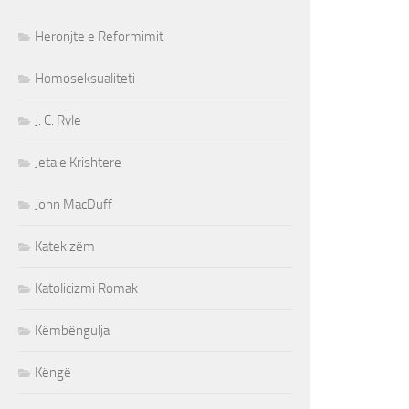
Heronjte e Reformimit
Homoseksualiteti
J. C. Ryle
Jeta e Krishtere
John MacDuff
Katekizëm
Katolicizmi Romak
Këmbëngulja
Këngë