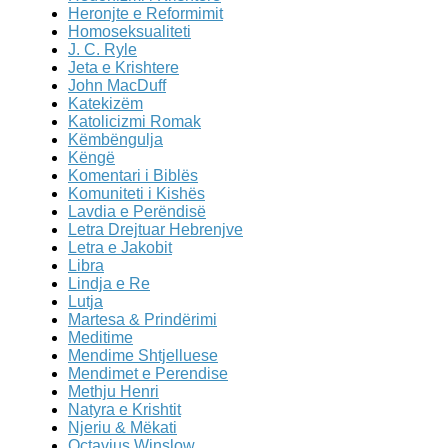
Heronjte e Reformimit
Homoseksualiteti
J. C. Ryle
Jeta e Krishtere
John MacDuff
Katekizëm
Katolicizmi Romak
Këmbëngulja
Këngë
Komentari i Biblës
Komuniteti i Kishës
Lavdia e Perëndisë
Letra Drejtuar Hebrenjve
Letra e Jakobit
Libra
Lindja e Re
Lutja
Martesa & Prindërimi
Meditime
Mendime Shtjelluese
Mendimet e Perendise
Methju Henri
Natyra e Krishtit
Njeriu & Mëkati
Octavius Winslow