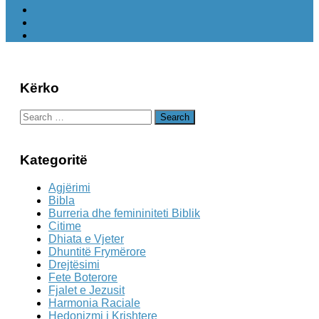
Kërko
Search
for:
Kategoritë
Agjërimi
Bibla
Burreria dhe femininiteti Biblik
Citime
Dhiata e Vjeter
Dhuntitë Frymërore
Drejtësimi
Fete Boterore
Fjalet e Jezusit
Harmonia Raciale
Hedonizmi i Krishtere