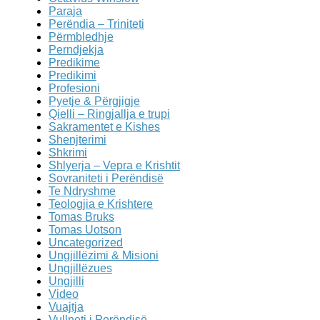
Paraja
Perëndia – Triniteti
Përmbledhje
Perndjekja
Predikime
Predikimi
Profesioni
Pyetje & Përgjigje
Qielli – Ringjallja e trupi
Sakramentet e Kishes
Shenjterimi
Shkrimi
Shlyerja – Vepra e Krishtit
Sovraniteti i Perëndisë
Te Ndryshme
Teologjia e Krishtere
Tomas Bruks
Tomas Uotson
Uncategorized
Ungjillëzimi & Misioni
Ungjillëzues
Ungjilli
Video
Vuajtja
Vullneti i Perëndisë