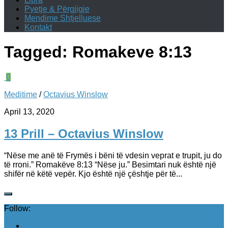
Pyetje & Përgjigje
Mendime Shtjelluese
Kontakt
Tagged:
Romakeve 8:13
0
Meditime
/
Octavius Winslow
April 13, 2020
13 Prill – Octavius Winslow
“Nëse me anë të Frymës i bëni të vdesin veprat e trupit, ju do
të rroni.” ‭‭Romakëve 8:13 “Nëse ju.” Besimtari nuk është një
shifër në këtë vepër. Kjo është një çështje për të...
Follow: