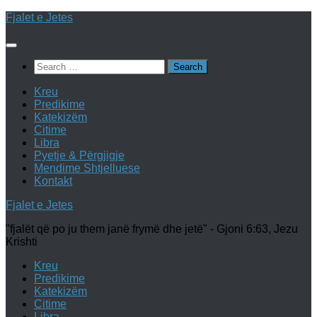
Skip
Fjalet e Jetes
to
content
Search
for:
Kreu
Predikime
Katekizëm
Citime
Libra
Pyetje & Përgjigje
Mendime Shtjelluese
Kontakt
Fjalet e Jetes
"fjalët që po ju them janë frymë dhe jetë" - Gjoni 6:63, Jezu
Krishti
Kreu
Predikime
Katekizëm
Citime
Libra