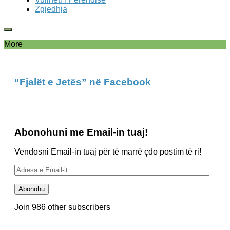
Zgjedhja
More
“Fjalët e Jetës” në Facebook
Abonohuni me Email-in tuaj!
Vendosni Email-in tuaj për të marrë çdo postim të ri!
Adresa
e
Email-
Abonohu
it
Join 986 other subscribers