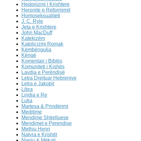
Hedonizmi i Krishtere
Heronjte e Reformimit
Homoseksualiteti
J. C. Ryle
Jeta e Krishtere
John MacDuff
Katekizëm
Katolicizmi Romak
Këmbëngulja
Këngë
Komentari i Biblës
Komuniteti i Kishës
Lavdia e Perëndisë
Letra Drejtuar Hebrenjve
Letra e Jakobit
Libra
Lindja e Re
Lutja
Martesa & Prindërimi
Meditime
Mendime Shtjelluese
Mendimet e Perendise
Methju Henri
Natyra e Krishtit
Njeriu & Mëkati