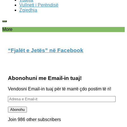
Vullneti i Perëndisë
Zgjedhja
More
“Fjalët e Jetës” në Facebook
Abonohuni me Email-in tuaj!
Vendosni Email-in tuaj për të marrë çdo postim të ri!
Adresa
e
Email-
Abonohu
it
Join 986 other subscribers