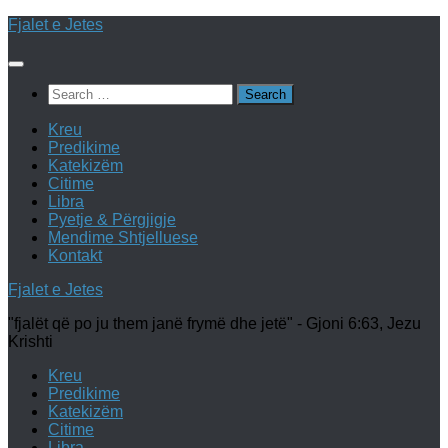
Skip
Fjalet e Jetes
to
content
Search
for:
Kreu
Predikime
Katekizëm
Citime
Libra
Pyetje & Përgjigje
Mendime Shtjelluese
Kontakt
Fjalet e Jetes
"fjalët që po ju them janë frymë dhe jetë" - Gjoni 6:63, Jezu
Krishti
Kreu
Predikime
Katekizëm
Citime
Libra