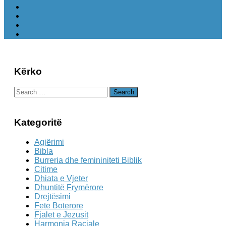
Kërko
Search
for:
Kategoritë
Agjërimi
Bibla
Burreria dhe femininiteti Biblik
Citime
Dhiata e Vjeter
Dhuntitë Frymërore
Drejtësimi
Fete Boterore
Fjalet e Jezusit
Harmonia Raciale