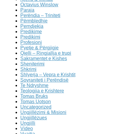
Octavius Winslow
Paraja
Perëndia – Triniteti
Përmbledhje
Perndjekja
Predikime
Predikimi
Profesioni
Pyetje & Përgjigje
Qielli – Ringjallja e trupi
Sakramentet e Kishes
Shenjterimi
Shkrimi
Shlyerja – Vepra e Krishtit
Sovraniteti i Perëndisë
Te Ndryshme
Teologjia e Krishtere
Tomas Bruks
Tomas Uotson
Uncategorized
Ungjillëzimi & Misioni
Ungjillëzues
Ungjilli
Video
Vuajtja