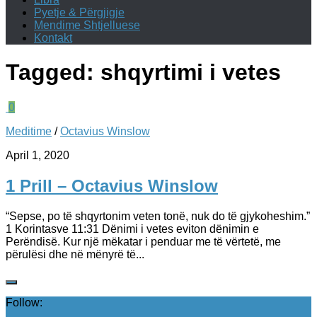
Pyetje & Përgjigje
Mendime Shtjelluese
Kontakt
Tagged:
shqyrtimi i vetes
0
Meditime
/
Octavius Winslow
April 1, 2020
1 Prill – Octavius Winslow
“Sepse, po të shqyrtonim veten tonë, nuk do të gjykoheshim.”
1 Korintasve 11:31 Dënimi i vetes eviton dënimin e
Perëndisë. Kur një mëkatar i penduar me të vërtetë, me
përulësi dhe në mënyrë të...
Follow: