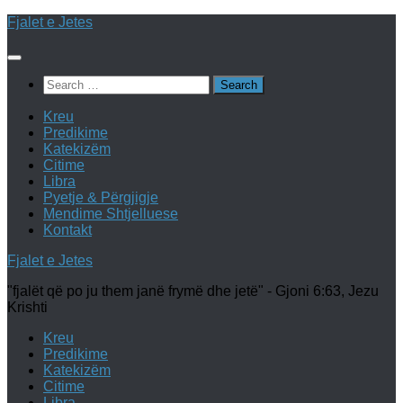
Skip
Fjalet e Jetes
to
content
Search
for:
Kreu
Predikime
Katekizëm
Citime
Libra
Pyetje & Përgjigje
Mendime Shtjelluese
Kontakt
Fjalet e Jetes
"fjalët që po ju them janë frymë dhe jetë" - Gjoni 6:63, Jezu
Krishti
Kreu
Predikime
Katekizëm
Citime
Libra