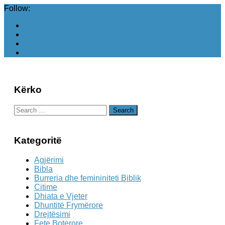
Follow:
Kërko
Search
for:
Kategoritë
Agjërimi
Bibla
Burreria dhe femininiteti Biblik
Citime
Dhiata e Vjeter
Dhuntitë Frymërore
Drejtësimi
Fete Boterore