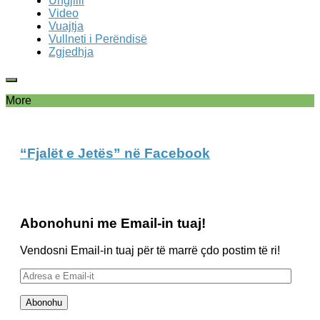
Ungjilli
Video
Vuajtja
Vullneti i Perëndisë
Zgjedhja
More
“Fjalët e Jetës” në Facebook
Abonohuni me Email-in tuaj!
Vendosni Email-in tuaj për të marrë çdo postim të ri!
Adresa
e
Email-
Abonohu
it