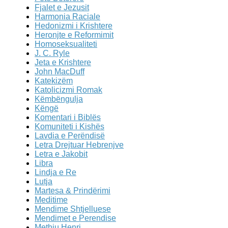
Fjalet e Jezusit
Harmonia Raciale
Hedonizmi i Krishtere
Heronjte e Reformimit
Homoseksualiteti
J. C. Ryle
Jeta e Krishtere
John MacDuff
Katekizëm
Katolicizmi Romak
Këmbëngulja
Këngë
Komentari i Biblës
Komuniteti i Kishës
Lavdia e Perëndisë
Letra Drejtuar Hebrenjve
Letra e Jakobit
Libra
Lindja e Re
Lutja
Martesa & Prindërimi
Meditime
Mendime Shtjelluese
Mendimet e Perendise
Methju Henri