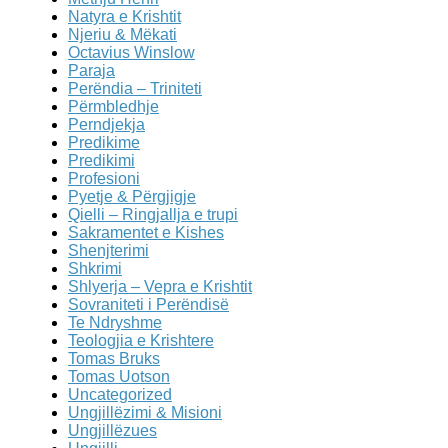
Natyra e Krishtit
Njeriu & Mëkati
Octavius Winslow
Paraja
Perëndia – Triniteti
Përmbledhje
Perndjekja
Predikime
Predikimi
Profesioni
Pyetje & Përgjigje
Qielli – Ringjallja e trupi
Sakramentet e Kishes
Shenjterimi
Shkrimi
Shlyerja – Vepra e Krishtit
Sovraniteti i Perëndisë
Te Ndryshme
Teologjia e Krishtere
Tomas Bruks
Tomas Uotson
Uncategorized
Ungjillëzimi & Misioni
Ungjillëzues