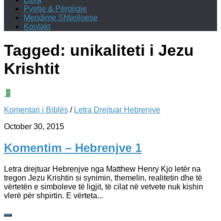
Pyetje & Përgjigje
Mendime Shtjelluese
Kontakt
Tagged:
unikaliteti i Jezu
Krishtit
0
Komentari i Biblës
/
Letra Drejtuar Hebrenjve
October 30, 2015
Komentim – Hebrenjve 1
Letra drejtuar Hebrenjve nga Matthew Henry Kjo letër na
tregon Jezu Krishtin si synimin, themelin, realitetin dhe të
vërtetën e simboleve të ligjit, të cilat në vetvete nuk kishin
vlerë për shpirtin. E vërteta...