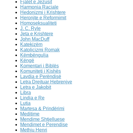
Fjalet e Jezusit
Harmonia Raciale
Hedonizmi i Krishtere
Heronjte e Reformimit
Homoseksualiteti
J. C. Ryle
Jeta e Krishtere
John MacDuff
Katekizëm
Katolicizmi Romak
Këmbëngulja
Këngë
Komentari i Biblës
Komuniteti i Kishës
Lavdia e Perëndisë
Letra Drejtuar Hebrenjve
Letra e Jakobit
Libra
Lindja e Re
Lutja
Martesa & Prindërimi
Meditime
Mendime Shtjelluese
Mendimet e Perendise
Methju Henri