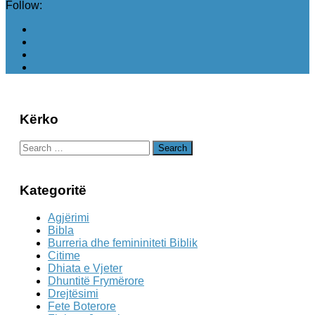
Follow:
Kërko
Search
for:
Kategoritë
Agjërimi
Bibla
Burreria dhe femininiteti Biblik
Citime
Dhiata e Vjeter
Dhuntitë Frymërore
Drejtësimi
Fete Boterore