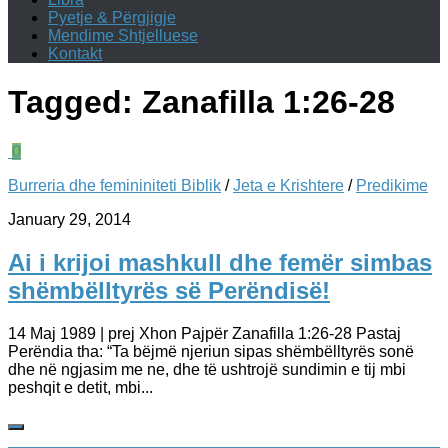
Pyetje & Përgjigje
Mendime Shtjelluese
Kontakt
Tagged:
Zanafilla 1:26-28
0
Burreria dhe femininiteti Biblik
/
Jeta e Krishtere
/
Predikime
January 29, 2014
Ai i krijoi mashkull dhe femër simbas
shëmbëlltyrës së Perëndisë!
14 Maj 1989 | prej Xhon Pajpër Zanafilla 1:26-28 Pastaj
Perëndia tha: “Ta bëjmë njeriun sipas shëmbëlltyrës sonë
dhe në ngjasim me ne, dhe të ushtrojë sundimin e tij mbi
peshqit e detit, mbi...