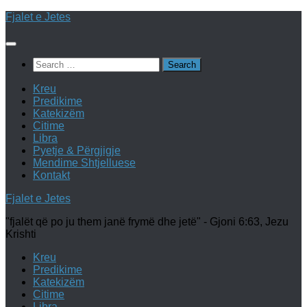
Skip
Fjalet e Jetes
to
content
Search
for:
Kreu
Predikime
Katekizëm
Citime
Libra
Pyetje & Përgjigje
Mendime Shtjelluese
Kontakt
Fjalet e Jetes
"fjalët që po ju them janë frymë dhe jetë" - Gjoni 6:63, Jezu
Krishti
Kreu
Predikime
Katekizëm
Citime
Libra