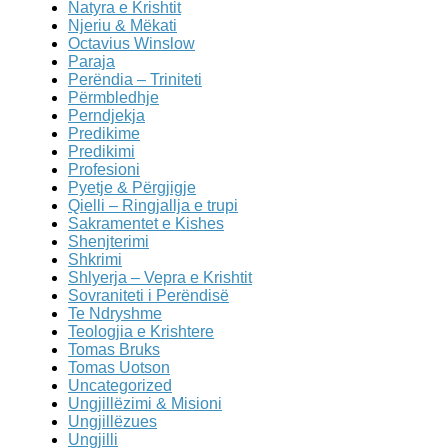
Natyra e Krishtit
Njeriu & Mëkati
Octavius Winslow
Paraja
Perëndia – Triniteti
Përmbledhje
Perndjekja
Predikime
Predikimi
Profesioni
Pyetje & Përgjigje
Qielli – Ringjallja e trupi
Sakramentet e Kishes
Shenjterimi
Shkrimi
Shlyerja – Vepra e Krishtit
Sovraniteti i Perëndisë
Te Ndryshme
Teologjia e Krishtere
Tomas Bruks
Tomas Uotson
Uncategorized
Ungjillëzimi & Misioni
Ungjillëzues
Ungjilli