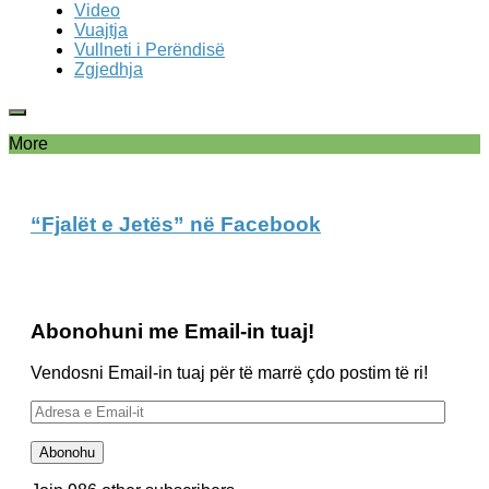
Video
Vuajtja
Vullneti i Perëndisë
Zgjedhja
More
“Fjalët e Jetës” në Facebook
Abonohuni me Email-in tuaj!
Vendosni Email-in tuaj për të marrë çdo postim të ri!
Adresa
e
Email-
Abonohu
it