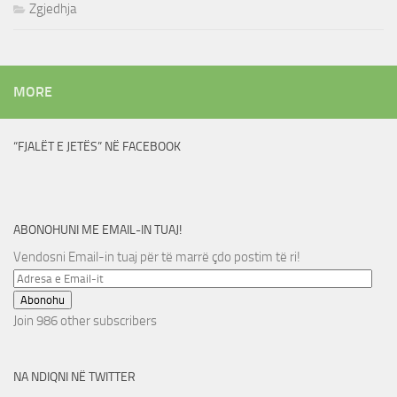
Zgjedhja
MORE
“FJALËT E JETËS” NË FACEBOOK
ABONOHUNI ME EMAIL-IN TUAJ!
Vendosni Email-in tuaj për të marrë çdo postim të ri!
Adresa
e
Abonohu
Email-
Join 986 other subscribers
it
NA NDIQNI NË TWITTER