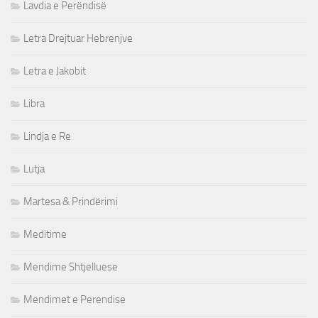
Lavdia e Perëndisë
Letra Drejtuar Hebrenjve
Letra e Jakobit
Libra
Lindja e Re
Lutja
Martesa & Prindërimi
Meditime
Mendime Shtjelluese
Mendimet e Perendise