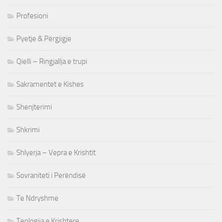
Profesioni
Pyetje & Përgjigje
Qielli – Ringjallja e trupi
Sakramentet e Kishes
Shenjterimi
Shkrimi
Shlyerja – Vepra e Krishtit
Sovraniteti i Perëndisë
Te Ndryshme
Teologjia e Krishtere