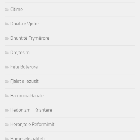
Citime
Dhiata e Vjeter
Dhuntitë Frymërore
Drejtësimi
Fete Boterore
Fjalet e Jezusit
Harmonia Raciale
Hedonizmi i Krishtere
Heronjte e Reformimit
Homoseksualiteti