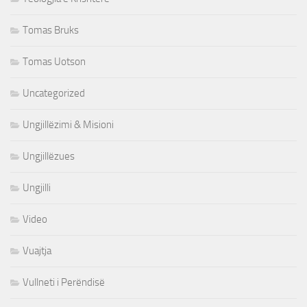
Tomas Bruks
Tomas Uotson
Uncategorized
Ungjillëzimi & Misioni
Ungjillëzues
Ungjilli
Video
Vuajtja
Vullneti i Perëndisë