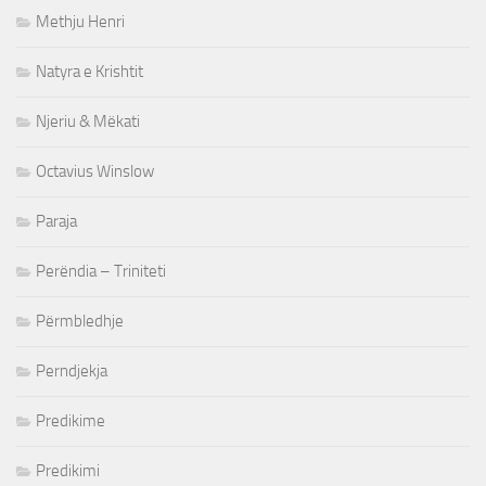
Methju Henri
Natyra e Krishtit
Njeriu & Mëkati
Octavius Winslow
Paraja
Perëndia – Triniteti
Përmbledhje
Perndjekja
Predikime
Predikimi