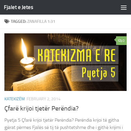
Fjalet e Jetes
Skip to content
TAGGED:
ZANAFILLA 1:31
0
KATEKIZËM
FEBRUARY 2, 2014
Çfarë krijoi tjetër Perëndia?
Pyetja 5 Çfarë krijoi tjetër Perëndia? Perëndia krijoi të gjitha
gjërat përmes Fjalës së tij të pushtetshme dhe i gjithë krijimi i