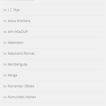
J. C. Ryle
Jeta e Krishtere
John MacDuff
Katekizëm
Katolicizmi Romak
Këmbëngulja
Këngë
Komentari i Biblës
Komuniteti i Kishës