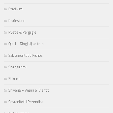
Predikimi
Profesioni
Pyetje & Përgjigje
Qielli – Ringjallja e trupi
Sakramentet e Kishes
Shenjterimi
Shkrimi
Shlyerja – Vepra e Krishtit
Sovraniteti i Perëndisë