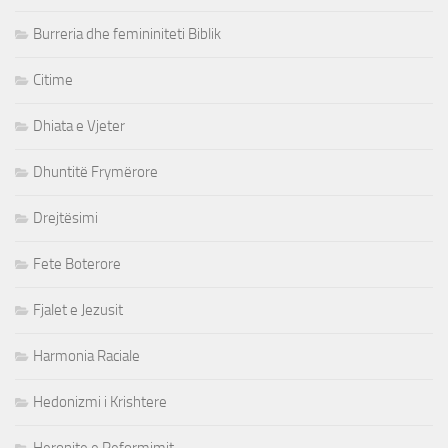
Burreria dhe femininiteti Biblik
Citime
Dhiata e Vjeter
Dhuntitë Frymërore
Drejtësimi
Fete Boterore
Fjalet e Jezusit
Harmonia Raciale
Hedonizmi i Krishtere