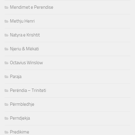
Mendimet e Perendise
Methju Henri
Natyra e Krishtit
Njeriu & Mëkati
Octavius Winslow
Paraja
Perëndia – Triniteti
Përmbledhje
Perndjekja
Predikime