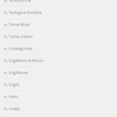
Te Ndryshme
Teologjia e Krishtere
Tomas Bruks
Tomas Uotson
Uncategorized
Ungjillëzimi & Misioni
Ungjillëzues
Ungjilli
Video
Vuajtja