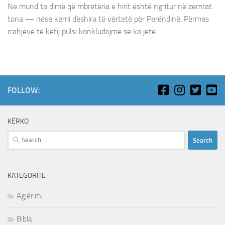
Ne mund ta dimë që mbretëria e hirit është ngritur në zemrat
tona — nëse kemi dëshira të vërtetë për Perëndinë. Përmes
rrahjeve të këtij pulsi konkludojmë se ka jetë.
FOLLOW:
KËRKO
Search
for:
KATEGORITË
Agjërimi
Bibla