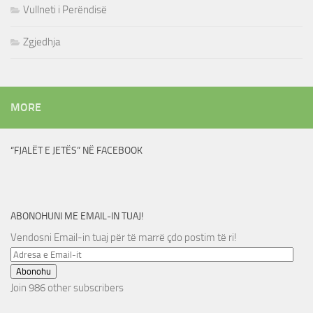
Vullneti i Perëndisë
Zgjedhja
MORE
“FJALËT E JETËS” NË FACEBOOK
ABONOHUNI ME EMAIL-IN TUAJ!
Vendosni Email-in tuaj për të marrë çdo postim të ri!
Adresa
e
Abonohu
Email-
Join 986 other subscribers
it