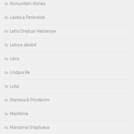
Komuniteti i Kishës
Lavdia e Perëndisë
Letra Drejtuar Hebrenjve
Letra e Jakobit
Libra
Lindja e Re
Lutja
Martesa & Prindërimi
Meditime
Mendime Shtjelluese