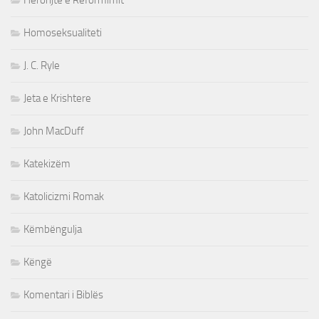
Heronjte e Reformimit
Homoseksualiteti
J. C. Ryle
Jeta e Krishtere
John MacDuff
Katekizëm
Katolicizmi Romak
Këmbëngulja
Këngë
Komentari i Biblës