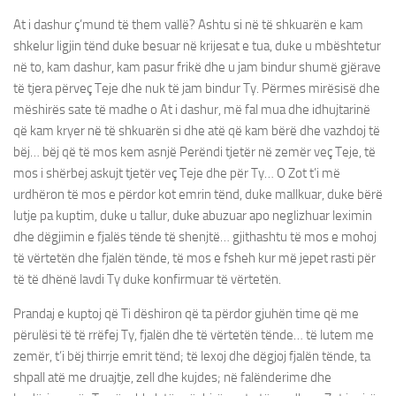
At i dashur ç’mund të them vallë? Ashtu si në të shkuarën e kam
shkelur ligjin tënd duke besuar në krijesat e tua, duke u mbështetur
në to, kam dashur, kam pasur frikë dhe u jam bindur shumë gjërave
të tjera përveç Teje dhe nuk të jam bindur Ty. Përmes mirësisë dhe
mëshirës sate të madhe o At i dashur, më fal mua dhe idhujtarinë
që kam kryer në të shkuarën si dhe atë që kam bërë dhe vazhdoj të
bëj… bëj që të mos kem asnjë Perëndi tjetër në zemër veç Teje, të
mos i shërbej askujt tjetër veç Teje dhe për Ty… O Zot t’i më
urdhëron të mos e përdor kot emrin tënd, duke mallkuar, duke bërë
lutje pa kuptim, duke u tallur, duke abuzuar apo neglizhuar leximin
dhe dëgjimin e fjalës tënde të shenjtë… gjithashtu të mos e mohoj
të vërtetën dhe fjalën tënde, të mos e fsheh kur më jepet rasti për
të të dhënë lavdi Ty duke konfirmuar të vërtetën.
Prandaj e kuptoj që Ti dëshiron që ta përdor gjuhën time që me
përulësi të të rrëfej Ty, fjalën dhe të vërtetën tënde… të lutem me
zemër, t’i bëj thirrje emrit tënd; të lexoj dhe dëgjoj fjalën tënde, ta
shpall atë me druajtje, zell dhe kujdes; në falënderime dhe