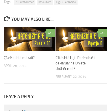
Tags:
10 urdherimet
katekizem
Ligji i Perendise
YOU MAY ALSO LIKE...
0
0
Çfarë është mëkati?
Cili është ligji i Perëndisë i
deklaruar në Dhjetë
APRIL 26, 2014
Urdhërimet?
FEBRUARY 22, 2014
LEAVE A REPLY