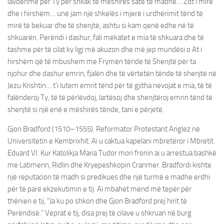
lavdërime për Ty për shkak të mëshirës sate të madhe… Zot i mirë
dhe i hirshëm… unë jam një shkelës i mjerë i urdhërimit tënd të
mirë të bekuar dhe të shenjtë, ashtu si kam qenë edhe në të
shkuarën. Perëndi i dashur, fali mëkatet e mia të shkuara dhe të
tashme për të cilat ky ligj më akuzon dhe më jep mundësi o At i
hirshëm që të mbushem me Frymën tënde të Shenjtë për ta
njohur dhe dashur emrin, fjalën dhe të vërtetën tënde të shenjtë në
Jezu Krishtin… t’i lutem emrit tënd për të gjitha nevojat e mia, të të
falënderoj Ty, të të përlëvdoj, lartësoj dhe shenjtëroj emrin tënd të
shenjtë si një enë e mëshirës tënde, tani e përjetë.
Gjon Bradford (1510–1555). Reformator Protestant Anglez në
Universitetin e Kembrixhit. Ai u caktua kapelani mbretëror i Mbretit
Eduard VI. Kur Katolikja Maria Tudor mori fronin ai u arrestua bashkë
me Latimerin, Ridlin dhe Kryepeshkopin Cranmer. Bradfordi kishte
një reputacion të madh si predikues dhe një turmë e madhe erdhi
për të parë ekzekutimin e tij. Ai mbahet mend më tepër për
thënien e tij, “Ja ku po shkon dhe Gjon Bradford prej hirit të
Perëndisë.” Veprat e tij, disa prej të cilave u shkruan në burg