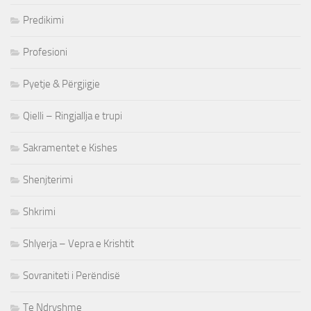
Predikimi
Profesioni
Pyetje & Përgjigje
Qielli – Ringjallja e trupi
Sakramentet e Kishes
Shenjterimi
Shkrimi
Shlyerja – Vepra e Krishtit
Sovraniteti i Perëndisë
Te Ndryshme