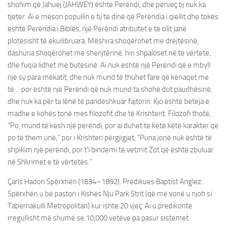
shohim që Jahuej (JAHWEY) është Perëndi, dhe përveç tij nuk ka
tjetër. Ai e mëson popullin e tij të dinë që Perëndia i qiellit dhe tokës
është Perëndia i Biblës, një Perëndi atributet e të cilit janë
plotësisht të ekuilibruara. Mëshira shoqërohet me drejtësinë,
dashuria shoqërohet me shenjtërinë, hiri shpaloset në të vërtetë,
dhe fuqia lidhet me butësinë. Ai nuk është një Perëndi që e mbyll
një sy para mëkatit, dhe nuk mund të thuhet fare që kënaqet me
të… por është një Perëndi që nuk mund ta shohë dot paudhësinë,
dhe nuk ka për ta lënë të pandëshkuar fajtorin. Kjo është beteja e
madhe e kohës tonë mes filozofit dhe të Krishterit. Filozofi thotë,
“Po, mund të kesh një perëndi, por ai duhet të ketë këtë karakter që
po të them unë,” por i Krishteri përgjigjet, “Puna jonë nuk është të
shpikim një perëndi, por t’i bindemi të vetmit Zot që është zbuluar
në Shkrimet e të vërtetës.”
Çarls Hadon Spërxhën (1834–1892). Predikues Baptist Anglez.
Spërxhën u bë pastori i Kishës Nju Park Strit (që më vonë u njoh si
Tabernakulli Metropolitan) kur ishte 20 vjeç. Ai u predikonte
rregullisht më shumë se 10,000 vetëve pa pasur sistemet