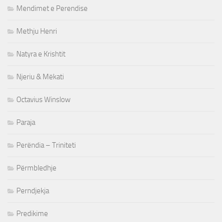
Mendimet e Perendise
Methju Henri
Natyra e Krishtit
Njeriu & Mëkati
Octavius Winslow
Paraja
Perëndia – Triniteti
Përmbledhje
Perndjekja
Predikime