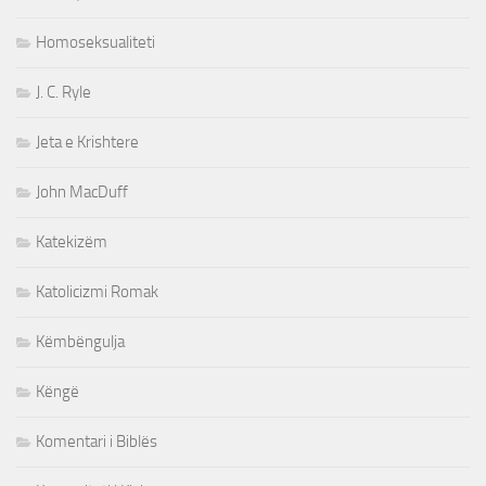
Homoseksualiteti
J. C. Ryle
Jeta e Krishtere
John MacDuff
Katekizëm
Katolicizmi Romak
Këmbëngulja
Këngë
Komentari i Biblës