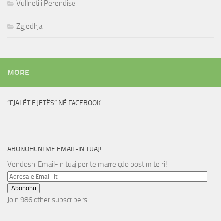
Vullneti i Perëndisë
Zgjedhja
MORE
“FJALËT E JETËS” NË FACEBOOK
ABONOHUNI ME EMAIL-IN TUAJ!
Vendosni Email-in tuaj për të marrë çdo postim të ri!
Adresa
e
Abonohu
Email-
Join 986 other subscribers
it