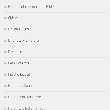
Burreria dhe femininiteti Biblik
Citime
Dhiata e Vjeter
Dhuntitë Frymërore
Drejtësimi
Fete Boterore
Fjalet e Jezusit
Harmonia Raciale
Hedonizmi i Krishtere
Heronjte e Reformimit