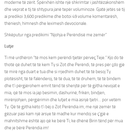
moderne të zërit. Spërxhën ishte një shkrimtar i jashtëzakonshëm
dhe veprat e tij të shtypura janë tepër voluminoze. Gjatë jetës së tij
ai predikoi 3,600 predikime dhe botoi 49 volume komentarësh,
thëniesh, himnesh dhe leximesh devocionale.
Shkëputur nga predikimi “Njohja e Perëndisë me zemër”
Lutje
Ti më urdhëron “të mos kem perëndi tjetër përveç Teje.” Kjo do të
thotë që duhet të të kem Ty si Zot dhe Perëndi, të pres për çdo gjë
të mirë nga duart e tua dhe si rrjedhim duhet të të besoj Ty
plotësisht, të të falënderoj, të të dua, të të druhem, të të bindem
dhe t’i përgjërohem emrit tënd të shenjtë për të gjitha nevojat e
mia; që të mos ia jap besimin, dashurinë, frikën, bindjen,
mirënjohjen, përgjërimin dhe lutjet e mia asnjë tjetri… por vetëm
Ty. Që të gjitha këto t’i bëj o Zot Perëndia im, me një zemër të
gëzuar pasi kam një arsye të madhe kur mendoj se ç’gjë e
mahnitshme është ajo që ke bërë Ti, ke dhënë Birin tënd për mua
dhe je bërë Perëndia im!