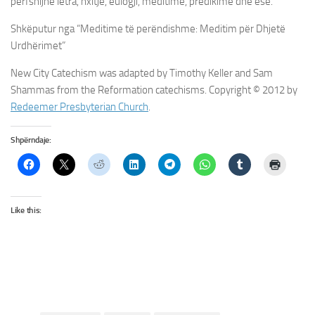
përfshijnë letra, nxitje, eulogji, meditime, predikime dhe ese.
Shkëputur nga “Meditime të perëndishme: Meditim për Dhjetë
Urdhërimet”
New City Catechism was adapted by Timothy Keller and Sam
Shammas from the Reformation catechisms. Copyright © 2012 by
Redeemer Presbyterian Church
.
Shpërndaje:
Like this: