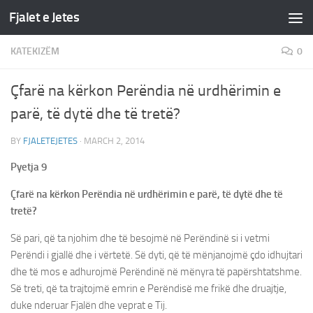
Fjalet e Jetes
Skip to content
KATEKIZËM
0
Çfarë na kërkon Perëndia në urdhërimin e
parë, të dytë dhe të tretë?
BY
FJALETEJETES
·
MARCH 2, 2014
Pyetja 9
Çfarë na kërkon Perëndia në urdhërimin e parë, të dytë dhe të
tretë?
Së pari, që ta njohim dhe të besojmë në Perëndinë si i vetmi
Perëndi i gjallë dhe i vërtetë. Së dyti, që të mënjanojmë çdo idhujtari
dhe të mos e adhurojmë Perëndinë në mënyra të papërshtatshme.
Së treti, që ta trajtojmë emrin e Perëndisë me frikë dhe druajtje,
duke nderuar Fjalën dhe veprat e Tij.