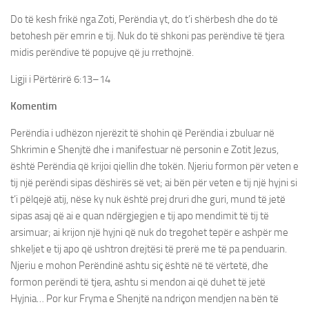
Do të kesh frikë nga Zoti, Perëndia yt, do t’i shërbesh dhe do të
betohesh për emrin e tij. Nuk do të shkoni pas perëndive të tjera
midis perëndive të popujve që ju rrethojnë.
Ligji i Përtërirë 6:13–14
Komentim
Perëndia i udhëzon njerëzit të shohin që Perëndia i zbuluar në
Shkrimin e Shenjtë dhe i manifestuar në personin e Zotit Jezus,
është Perëndia që krijoi qiellin dhe tokën. Njeriu formon për veten e
tij një perëndi sipas dëshirës së vet; ai bën për veten e tij një hyjni si
t’i pëlqejë atij, nëse ky nuk është prej druri dhe guri, mund të jetë
sipas asaj që ai e quan ndërgjegjen e tij apo mendimit të tij të
arsimuar; ai krijon një hyjni që nuk do tregohet tepër e ashpër me
shkeljet e tij apo që ushtron drejtësi të prerë me të pa penduarin.
Njeriu e mohon Perëndinë ashtu siç është në të vërtetë, dhe
formon perëndi të tjera, ashtu si mendon ai që duhet të jetë
Hyjnia… Por kur Fryma e Shenjtë na ndriçon mendjen na bën të