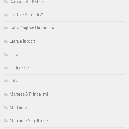
Komuniteti i Kishës
Lavdia e Perëndisë
Letra Drejtuar Hebrenjve
Letra e Jakobit
Libra
Lindja e Re
Lutja
Martesa & Prindërimi
Meditime
Mendime Shtjelluese