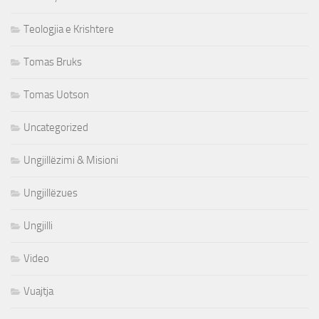
Teologjia e Krishtere
Tomas Bruks
Tomas Uotson
Uncategorized
Ungjillëzimi & Misioni
Ungjillëzues
Ungjilli
Video
Vuajtja