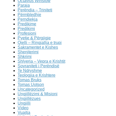
Octavius Winslow
Paraja
Perëndia – Triniteti
Përmbledhje
Perndjekja
Predikime
Predikimi
Profesioni
Pyetje & Përgjigje
Qielli – Ringjallja e trupi
Sakramentet e Kishes
Shenjterimi
Shkrimi
Shlyerja – Vepra e Krishtit
Sovraniteti i Perëndisë
Te Ndryshme
Teologjia e Krishtere
Tomas Bruks
Tomas Uotson
Uncategorized
Ungjillëzimi & Misioni
Ungjillëzues
Ungjilli
Video
Vuajtja