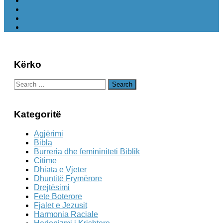
Kërko
Search
for:
Kategoritë
Agjërimi
Bibla
Burreria dhe femininiteti Biblik
Citime
Dhiata e Vjeter
Dhuntitë Frymërore
Drejtësimi
Fete Boterore
Fjalet e Jezusit
Harmonia Raciale