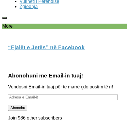
Vullneti i Perëndisë
Zgjedhja
More
“Fjalët e Jetës” në Facebook
Abonohuni me Email-in tuaj!
Vendosni Email-in tuaj për të marrë çdo postim të ri!
Adresa
e
Email-
Abonohu
it
Join 986 other subscribers