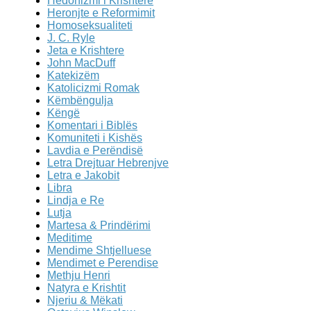
Hedonizmi i Krishtere
Heronjte e Reformimit
Homoseksualiteti
J. C. Ryle
Jeta e Krishtere
John MacDuff
Katekizëm
Katolicizmi Romak
Këmbëngulja
Këngë
Komentari i Biblës
Komuniteti i Kishës
Lavdia e Perëndisë
Letra Drejtuar Hebrenjve
Letra e Jakobit
Libra
Lindja e Re
Lutja
Martesa & Prindërimi
Meditime
Mendime Shtjelluese
Mendimet e Perendise
Methju Henri
Natyra e Krishtit
Njeriu & Mëkati