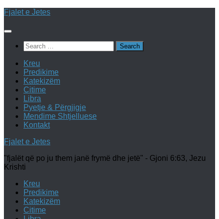
Skip
Fjalet e Jetes
to
content
Search
for:
Kreu
Predikime
Katekizëm
Citime
Libra
Pyetje & Përgjigje
Mendime Shtjelluese
Kontakt
Fjalet e Jetes
"fjalët që po ju them janë frymë dhe jetë" - Gjoni 6:63, Jezu
Krishti
Kreu
Predikime
Katekizëm
Citime
Libra