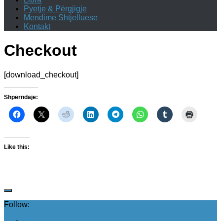
Pyetje & Përgjigje
Mendime Shtjelluese
Kontakt
Checkout
[download_checkout]
Shpërndaje:
Like this:
Follow: