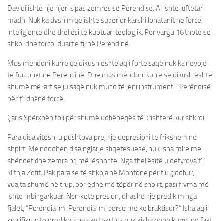
Davidi ishte një njeri sipas zemrës së Perëndisë. Ai ishte luftëtar i
madh. Nuk ka dyshim që ishte superior karshi Jonatanit në forcë,
inteligjencë dhe thellësi të kuptuari teologjik. Por vargu 16 thotë se
shkoi dhe forcoi duart e tij në Perëndinë.
Mos mendoni kurrë që dikush është aq i fortë saqë nuk ka nevojë
të forcohet në Perëndinë. Dhe mos mendoni kurrë se dikush është
shumë më lart se ju saqë nuk mund të jeni instrumenti i Perëndisë
për t’i dhënë forcë.
Çarls Spërxhën foli për shumë udhëheqës të krishterë kur shkroi,
Para disa vitesh, u pushtova prej një depresioni të frikshëm në
shpirt. Më ndodhën disa ngjarje shqetësuese, nuk isha mirë me
shëndet dhe zemra po më lëshonte. Nga thellësitë u detyrova t’i
klithja Zotit. Pak para se të shkoja në Montone për t’u çlodhur,
vuajta shumë në trup, por edhe më tëpër në shpirt, pasi fryma më
ishte mbingarkuar. Nën këtë presion, dhashë një predikim nga
fjalët, “Perëndia im, Perëndia im, përse më ke braktisur?” Isha aq i
kualifikuar të predikoja nga ky tekst sa nuk kisha qenë kurrë, në fakt,