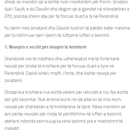
shkak se mendon që ai është rival i rrezikshëm për fronin. Jonatani,
djali i Saulit, e do Davidin dhe dëgjon që ai gjendet në shkretëtirën e
Zifit, prandaj shkon atje për të forcuar duart e tij në Perëndinë.
Ky takim mes Jonatanit dhe Davidit ilustron të paktën katër mësime
për ta ndihmuar njëri-tjetrin të luftojmë luftën e besimit.
1. Nevojën e secilit për shoqëri të krishterë
Shenjtorët më të mëdhenj dhe udhëheqësit më të fortë kanë
nevojë për shokë të krishterë për të forcuar duart e tyre në
Perëndinë. Davidi ishte i madh, i fortë, dhe kishte nevojë për
Jonatanin.
Shoqëria e krishterë nuk është vetëm për rekrutët e rinj. Ajo është
për çdo besimtar. Nuk arrijmë kurrë në një pikë ku të mos kemi
nevojë për shërbesën e të krishterëve të tjerë. Nëse mendoni se
jeni përtej nevojës për nxitje të përditshme në luftën e besimit,
atëherë ndoshta zemra juaj ka rënë tashmë pre e mashtrimit të
mëkatit.