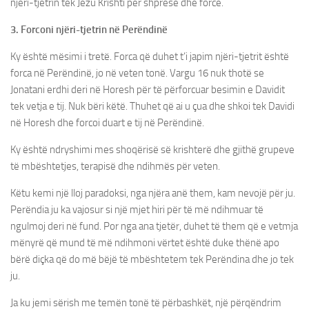
njëri-tjetrin tek Jezu Krishti për shpresë dhe forcë.
3. Forconi njëri-tjetrin në Perëndinë
Ky është mësimi i tretë. Forca që duhet t’i japim njëri-tjetrit është
forca në Perëndinë, jo në veten tonë. Vargu 16 nuk thotë se
Jonatani erdhi deri në Horesh për të përforcuar besimin e Davidit
tek vetja e tij. Nuk bëri këtë. Thuhet që ai u çua dhe shkoi tek Davidi
në Horesh dhe forcoi duart e tij në Perëndinë.
Ky është ndryshimi mes shoqërisë së krishterë dhe gjithë grupeve
të mbështetjes, terapisë dhe ndihmës për veten.
Këtu kemi një lloj paradoksi, nga njëra anë them, kam nevojë për ju.
Perëndia ju ka vajosur si një mjet hiri për të më ndihmuar të
ngulmoj deri në fund. Por nga ana tjetër, duhet të them që e vetmja
mënyrë që mund të më ndihmoni vërtet është duke thënë apo
bërë diçka që do më bëjë të mbështetem tek Perëndina dhe jo tek
ju.
Ja ku jemi sërish me temën tonë të përbashkët, një përqëndrim