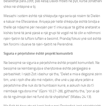
besëlidhje para Zotit; pas kësaj Davidi mbeti në pyll, kurse Jonathani
shkoi në shtëpinë e tij.
Mesazhi i sotëm është një shkëputje nga seria që nisëm të Dielën
e kaluar me Efesianëve. Arsyeja për këtë shkëputje është bindja e
thellë që ndjejmë për nevojën për t’i inkurajuar të gjithë anëtarët e
kishës tonë të jenë pjesë e një grupi të vogël në të cilin e ndihmoni
njëri-tjetrin të luftoni luftën e besimit. Prandaj fokusi ynë sot është
tek forcimi i duarve të njëri-tjetrit në Perëndinë.
Siguria e përjetshme është projekt komuniteti
Ne besojmë se siguria e përjetshme është projekt komuniteti. Ne
besojmë se këmbëngulja e shenjtorëve është përgjegjësi e
përbashkët. I njëjti Zot i dashur që tha, “Delet e mia e dëgjojnë zërin
tim, unë i njoh dhe ato më ndjekin; dhe unë u jap atyre jetën e
përjetshme dhe nuk do të humbasin kurrë, e askush nuk do t’i
rrëmbejë nga dora ime” (Gjoni 10:27-28), gjithashtu tha, “por ai që
do të ngulmojë deri në fund do të shpëtohet” (Mateu 24:13).