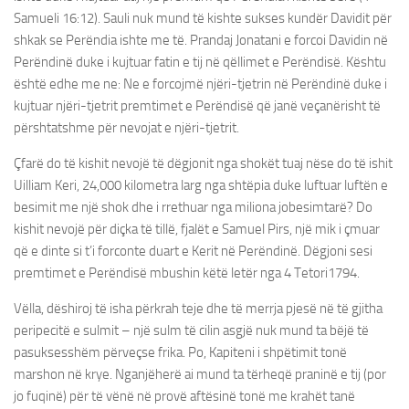
Samueli 16:12). Sauli nuk mund të kishte sukses kundër Davidit për
shkak se Perëndia ishte me të. Prandaj Jonatani e forcoi Davidin në
Perëndinë duke i kujtuar fatin e tij në qëllimet e Perëndisë. Kështu
është edhe me ne: Ne e forcojmë njëri-tjetrin në Perëndinë duke i
kujtuar njëri-tjetrit premtimet e Perëndisë që janë veçanërisht të
përshtatshme për nevojat e njëri-tjetrit.
Çfarë do të kishit nevojë të dëgjonit nga shokët tuaj nëse do të ishit
Uilliam Keri, 24,000 kilometra larg nga shtëpia duke luftuar luftën e
besimit me një shok dhe i rrethuar nga miliona jobesimtarë? Do
kishit nevojë për diçka të tillë, fjalët e Samuel Pirs, një mik i çmuar
që e dinte si t’i forconte duart e Kerit në Perëndinë. Dëgjoni sesi
premtimet e Perëndisë mbushin këtë letër nga 4 Tetori1794.
Vëlla, dëshiroj të isha përkrah teje dhe të merrja pjesë në të gjitha
peripecitë e sulmit – një sulm të cilin asgjë nuk mund ta bëjë të
pasuksesshëm përveçse frika. Po, Kapiteni i shpëtimit tonë
marshon në krye. Nganjëherë ai mund ta tërheqë praninë e tij (por
jo fuqinë) për të vënë në provë aftësinë tonë me krahët tanë