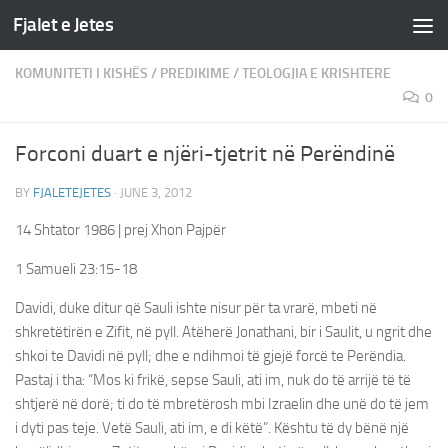
Fjalet e Jetes
Skip to content
KOMUNITETI I KISHËS
/
PREDIKIME
/
TEOLOGJIA E KRISHTERE
0
Forconi duart e njëri-tjetrit në Perëndinë
BY
FJALETEJETES
·
JUNE 3, 2012
14 Shtator 1986 | prej Xhon Pajpër
1 Samueli 23:15-18
Davidi, duke ditur që Sauli ishte nisur për ta vrarë, mbeti në
shkretëtirën e Zifit, në pyll. Atëherë Jonathani, bir i Saulit, u ngrit dhe
shkoi te Davidi në pyll; dhe e ndihmoi të gjejë forcë te Perëndia.
Pastaj i tha: “Mos ki frikë, sepse Sauli, ati im, nuk do të arrijë të të
shtjerë në dorë; ti do të mbretërosh mbi Izraelin dhe unë do të jem
i dyti pas teje. Vetë Sauli, ati im, e di këtë”. Kështu të dy bënë një