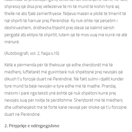
shpresoj që disa prej vëllezërve të mi të mund të kishin hyrë aq
thellë në ato fjalë zemërthyese. Ndjeva masën e plotë të tmerrit të
një shpirti të harruar prej Perëndisë. Ky nuk ishte një përjetim i
dëshirueshëm, dridhesha thjesht prej idesë së kalimit sërish
përgjatë atij eklipsi të shpirtit, lutem që të mos vuaj më kurrë në atë
mënyrë.
(Autobiografi, vol. 2, faqja 415)
Këtë e përmenda për të theksuar që edhe shenjtorët më të
mëdhenj, luftëtarët më guximtarë nuk shpëtojnë prej nevojës që
dikush t’u forcojë duart në Perëndinë. Në fakt sulmi i djallit kundër
tyre mund ta bëjë nevojën e tyre edhe më të madhe. Prandaj,
mësimi i parë nga teksti ynë është që nuk shpëtoni kurrë prej
nevojës suaj për nxitje të përditshme. Shenjtorët më të mëdhenj
dhe udhëheqësit më të fortë kanë nevojë për shokë që t’u forcojnë
duart në Perëndinë.
2. Përpjekje e ndërgjegjshme