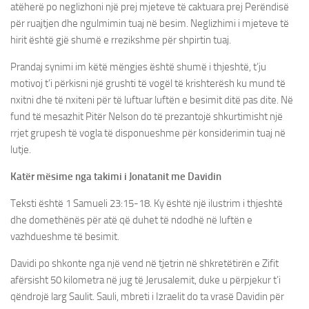
atëherë po neglizhoni një prej mjeteve të caktuara prej Perëndisë
për ruajtjen dhe ngulmimin tuaj në besim. Neglizhimi i mjeteve të
hirit është gjë shumë e rrezikshme për shpirtin tuaj.
Prandaj synimi im këtë mëngjes është shumë i thjeshtë, t’ju
motivoj t’i përkisni një grushti të vogël të krishterësh ku mund të
nxitni dhe të nxiteni për të luftuar luftën e besimit ditë pas dite. Në
fund të mesazhit Pitër Nelson do të prezantojë shkurtimisht një
rrjet grupesh të vogla të disponueshme për konsiderimin tuaj në
lutje.
Katër mësime nga takimi i Jonatanit me Davidin
Teksti është 1 Samueli 23:15-18. Ky është një ilustrim i thjeshtë
dhe domethënës për atë që duhet të ndodhë në luftën e
vazhdueshme të besimit.
Davidi po shkonte nga një vend në tjetrin në shkretëtirën e Zifit
afërsisht 50 kilometra në jug të Jerusalemit, duke u përpjekur t’i
qëndrojë larg Saulit. Sauli, mbreti i Izraelit do ta vrasë Davidin për