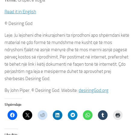
Tema:
Grupet e vogla
Read it in English
© Desiring God
Leje: Ju lejoheni dhe inkurajoheni ta riprodhoni apo shpërndani këtë
material në çdo formë të mundshme me kusht që të mos
ndryshoni fjalët në asnjë mënyrë dhe të mos merrni asnjë pagesë
përveç kostos së riprodhimit. Për postimet në internet, preferohet
të bëhet një link i këtij dokumenti në faqen tonë të internetit. Çdo
përjashtim nga leja e mësipërme duhet të aprovohet prej
shërbesës Desiring God.
By John Piper. © Desiring God. Website:
desiringGod.org
Shpërndaje:
Like this: