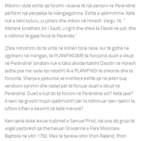
Mësimi i dytë është që forcimi i duarve të një personi në Perëndinë
përfshin një përpjekje të ndërgjegjshme. Është e qëllimshme. Këtë
nuk e bëni kuturu, ju çoheni dhe shkoni në Horesh. Vargu 16, “
Atëherë Jonathani, bir i Saulit, u ngrit dhe shkoi te Davidi në pyll; dhe
e ndihmoi të gjejë forcë te Perëndia.”
Çfarë ndryshimi do të vinte në kishën tonë nëse, kur të gjithë ne
zgjohemi në mëngjes, të PLANIFIKOJMË të forcojmë duart e dikujt
në Perëndinë! Jonatani nuk e takoi aksidentalisht Davidin në Horesh
(edhe pse me raste kjo ndodh!) Ai e PLANIFIKOI të shkonte dhe ta
forconte. Shenja e pjekurisë së krishterë është që në jetën tuaj
vendosni synimin dhe rastet për të forcuar duart e dikujt në
Perëndinë. Duart e kujt do të forconi në Perëndinë sot? Këtë javë?
A keni një grusht miqsh (qëllimisht!) për ta ndihmuar njëri-tjetrin ta
luftoni luftën e besimit në këtë mënyrë?
Kam qenë duke lexuar kujtimet e Samuel Pirsit, një prej atij grupi të
vogël pastorësh që themeluan Shoqërinë e Parë Misionare
Baptiste në vitin 1792. Mes të tjerëve ishin Xhon Rajlënd, Xhon