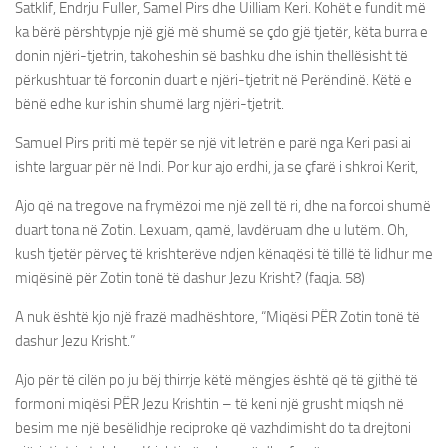
Satklif, Endrju Fuller, Samel Pirs dhe Uilliam Keri. Kohët e fundit më
ka bërë përshtypje një gjë më shumë se çdo gjë tjetër, këta burra e
donin njëri-tjetrin, takoheshin së bashku dhe ishin thellësisht të
përkushtuar të forconin duart e njëri-tjetrit në Perëndinë. Këtë e
bënë edhe kur ishin shumë larg njëri-tjetrit.
Samuel Pirs priti më tepër se një vit letrën e parë nga Keri pasi ai
ishte larguar për në Indi. Por kur ajo erdhi, ja se çfarë i shkroi Kerit,
Ajo që na tregove na frymëzoi me një zell të ri, dhe na forcoi shumë
duart tona në Zotin. Lexuam, qamë, lavdëruam dhe u lutëm. Oh,
kush tjetër përveç të krishterëve ndjen kënaqësi të tillë të lidhur me
miqësinë për Zotin tonë të dashur Jezu Krisht? (faqja. 58)
A nuk është kjo një frazë madhështore, “Miqësi PËR Zotin tonë të
dashur Jezu Krisht.”
Ajo për të cilën po ju bëj thirrje këtë mëngjes është që të gjithë të
formoni miqësi PËR Jezu Krishtin – të keni një grusht miqsh në
besim me një besëlidhje reciproke që vazhdimisht do ta drejtoni