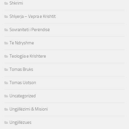
Shkrimi
Shlyerja – Vepra e Krishtit
Sovraniteti i Perëndisë
Te Ndryshme
Teologjia e Krishtere
Tomas Bruks
Tomas Uotson
Uncategorized
Ungjillëzimi & Misioni
Ungjillëzues