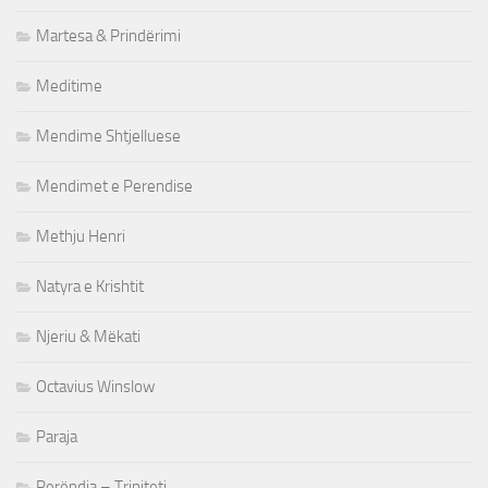
Martesa & Prindërimi
Meditime
Mendime Shtjelluese
Mendimet e Perendise
Methju Henri
Natyra e Krishtit
Njeriu & Mëkati
Octavius Winslow
Paraja
Perëndia – Triniteti