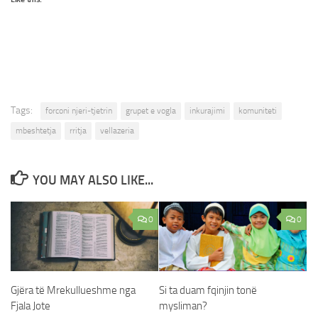
Tags:
forconi njeri-tjetrin
grupet e vogla
inkurajimi
komuniteti
mbeshtetja
rritja
vellazeria
YOU MAY ALSO LIKE...
0
0
Si ta duam fqinjin tonë
Gjëra të Mrekullueshme nga
mysliman?
Fjala Jote