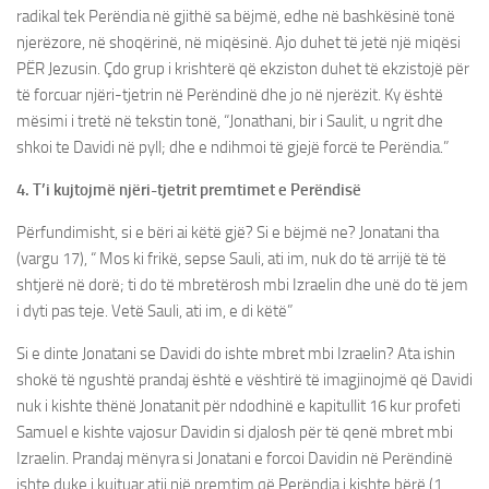
radikal tek Perëndia në gjithë sa bëjmë, edhe në bashkësinë tonë
njerëzore, në shoqërinë, në miqësinë. Ajo duhet të jetë një miqësi
PËR Jezusin. Çdo grup i krishterë që ekziston duhet të ekzistojë për
të forcuar njëri-tjetrin në Perëndinë dhe jo në njerëzit. Ky është
mësimi i tretë në tekstin tonë, “Jonathani, bir i Saulit, u ngrit dhe
shkoi te Davidi në pyll; dhe e ndihmoi të gjejë forcë te Perëndia.”
4. T’i kujtojmë njëri-tjetrit premtimet e Perëndisë
Përfundimisht, si e bëri ai këtë gjë? Si e bëjmë ne? Jonatani tha
(vargu 17), “ Mos ki frikë, sepse Sauli, ati im, nuk do të arrijë të të
shtjerë në dorë; ti do të mbretërosh mbi Izraelin dhe unë do të jem
i dyti pas teje. Vetë Sauli, ati im, e di këtë”
Si e dinte Jonatani se Davidi do ishte mbret mbi Izraelin? Ata ishin
shokë të ngushtë prandaj është e vështirë të imagjinojmë që Davidi
nuk i kishte thënë Jonatanit për ndodhinë e kapitullit 16 kur profeti
Samuel e kishte vajosur Davidin si djalosh për të qenë mbret mbi
Izraelin. Prandaj mënyra si Jonatani e forcoi Davidin në Perëndinë
ishte duke i kujtuar atij një premtim që Perëndia i kishte bërë (1