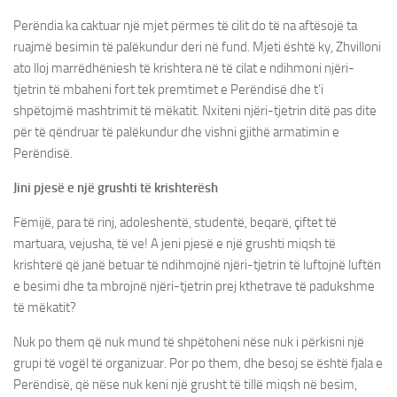
Perëndia ka caktuar një mjet përmes të cilit do të na aftësojë ta
ruajmë besimin të palëkundur deri në fund. Mjeti është ky, Zhvilloni
ato lloj marrëdhëniesh të krishtera në të cilat e ndihmoni njëri-
tjetrin të mbaheni fort tek premtimet e Perëndisë dhe t’i
shpëtojmë mashtrimit të mëkatit. Nxiteni njëri-tjetrin ditë pas dite
për të qëndruar të palëkundur dhe vishni gjithë armatimin e
Perëndisë.
Jini pjesë e një grushti të krishterësh
Fëmijë, para të rinj, adoleshentë, studentë, beqarë, çiftet të
martuara, vejusha, të ve! A jeni pjesë e një grushti miqsh të
krishterë që janë betuar të ndihmojnë njëri-tjetrin të luftojnë luftën
e besimi dhe ta mbrojnë njëri-tjetrin prej kthetrave të padukshme
të mëkatit?
Nuk po them që nuk mund të shpëtoheni nëse nuk i përkisni një
grupi të vogël të organizuar. Por po them, dhe besoj se është fjala e
Perëndisë, që nëse nuk keni një grusht të tillë miqsh në besim,