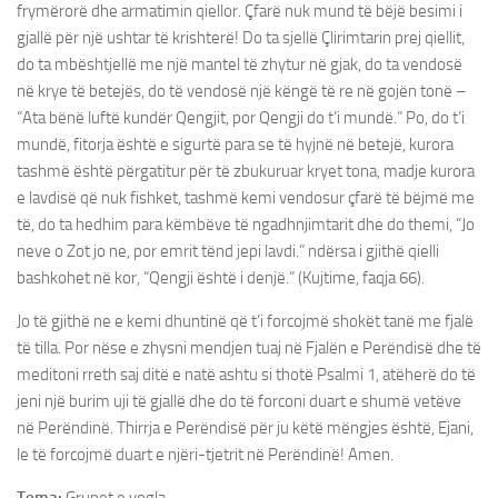
frymërorë dhe armatimin qiellor. Çfarë nuk mund të bëjë besimi i
gjallë për një ushtar të krishterë! Do ta sjellë Çlirimtarin prej qiellit,
do ta mbështjellë me një mantel të zhytur në gjak, do ta vendosë
në krye të betejës, do të vendosë një këngë të re në gojën tonë –
“Ata bënë luftë kundër Qengjit, por Qengji do t’i mundë.” Po, do t’i
mundë, fitorja është e sigurtë para se të hyjnë në betejë, kurora
tashmë është përgatitur për të zbukuruar kryet tona, madje kurora
e lavdisë që nuk fishket, tashmë kemi vendosur çfarë të bëjmë me
të, do ta hedhim para këmbëve të ngadhnjimtarit dhe do themi, “Jo
neve o Zot jo ne, por emrit tënd jepi lavdi.” ndërsa i gjithë qielli
bashkohet në kor, “Qengji është i denjë.” (Kujtime, faqja 66).
Jo të gjithë ne e kemi dhuntinë që t’i forcojmë shokët tanë me fjalë
të tilla. Por nëse e zhysni mendjen tuaj në Fjalën e Perëndisë dhe të
meditoni rreth saj ditë e natë ashtu si thotë Psalmi 1, atëherë do të
jeni një burim uji të gjallë dhe do të forconi duart e shumë vetëve
në Perëndinë. Thirrja e Perëndisë për ju këtë mëngjes është, Ejani,
le të forcojmë duart e njëri-tjetrit në Perëndinë! Amen.