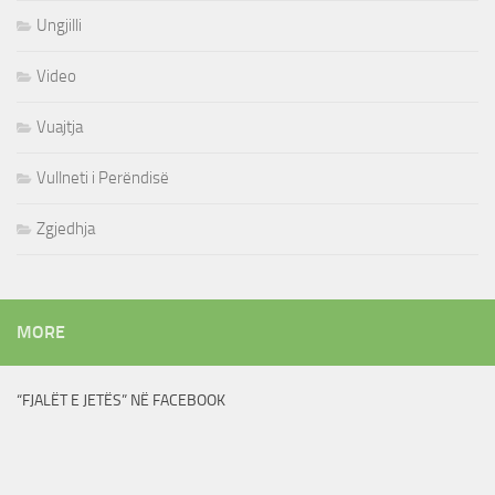
Ungjilli
Video
Vuajtja
Vullneti i Perëndisë
Zgjedhja
MORE
“FJALËT E JETËS” NË FACEBOOK