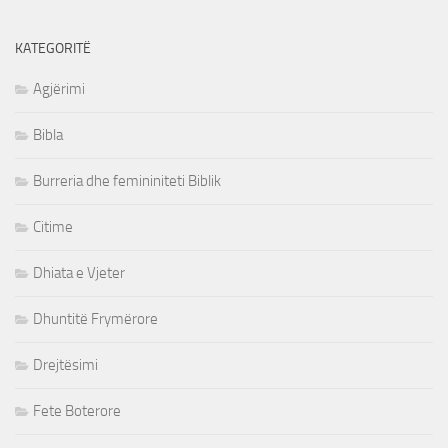
KATEGORITË
Agjërimi
Bibla
Burreria dhe femininiteti Biblik
Citime
Dhiata e Vjeter
Dhuntitë Frymërore
Drejtësimi
Fete Boterore