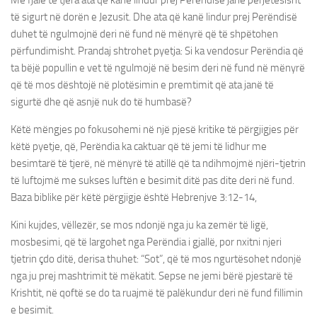
Me fjalë të tjera ata që kanë lindur prej Perëndisë janë përjetësisht
të sigurt në dorën e Jezusit. Dhe ata që kanë lindur prej Perëndisë
duhet të ngulmojnë deri në fund në mënyrë që të shpëtohen
përfundimisht. Prandaj shtrohet pyetja: Si ka vendosur Perëndia që
ta bëjë popullin e vet të ngulmojë në besim deri në fund në mënyrë
që të mos dështojë në plotësimin e premtimit që ata janë të
sigurtë dhe që asnjë nuk do të humbasë?
Këtë mëngjes po fokusohemi në një pjesë kritike të përgjigjes për
këtë pyetje, që, Perëndia ka caktuar që të jemi të lidhur me
besimtarë të tjerë, në mënyrë të atillë që ta ndihmojmë njëri-tjetrin
të luftojmë me sukses luftën e besimit ditë pas dite deri në fund.
Baza biblike për këtë përgjigje është Hebrenjve 3:12-14,
Kini kujdes, vëllezër, se mos ndonjë nga ju ka zemër të ligë,
mosbesimi, që të largohet nga Perëndia i gjallë, por nxitni njeri
tjetrin çdo ditë, derisa thuhet: “Sot”, që të mos ngurtësohet ndonjë
nga ju prej mashtrimit të mëkatit. Sepse ne jemi bërë pjestarë të
Krishtit, në qoftë se do ta ruajmë të palëkundur deri në fund fillimin
e besimit.