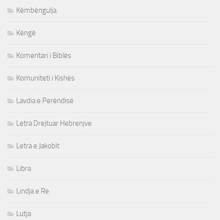
Këmbëngulja
Këngë
Komentari i Biblës
Komuniteti i Kishës
Lavdia e Perëndisë
Letra Drejtuar Hebrenjve
Letra e Jakobit
Libra
Lindja e Re
Lutja