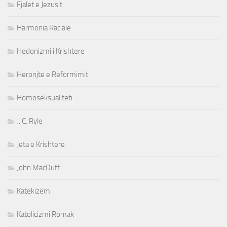
Fjalet e Jezusit
Harmonia Raciale
Hedonizmi i Krishtere
Heronjte e Reformimit
Homoseksualiteti
J. C. Ryle
Jeta e Krishtere
John MacDuff
Katekizëm
Katolicizmi Romak