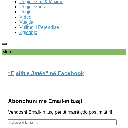
Ungjillëzimi & Misioni
Ungjillëzues
Ungjilli
Video
Vuajtja
Vullneti i Perëndisë
Zgjedhja
More
“Fjalët e Jetës” në Facebook
Abonohuni me Email-in tuaj!
Vendosni Email-in tuaj për të marrë çdo postim të ri!
Adresa
e