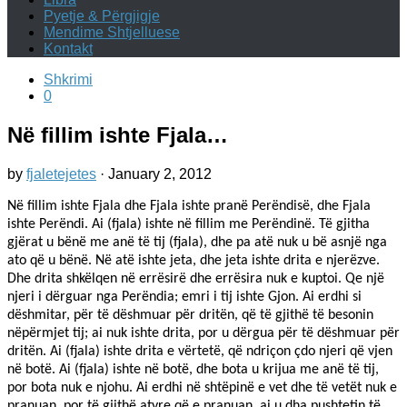
Pyetje & Përgjigje
Mendime Shtjelluese
Kontakt
Shkrimi
0
Në fillim ishte Fjala…
by
fjaletejetes
·
January 2, 2012
Në fillim ishte Fjala dhe Fjala ishte pranë Perëndisë, dhe Fjala
ishte Perëndi. Ai (fjala) ishte në fillim me Perëndinë. Të gjitha
gjërat u bënë me anë të tij (fjala), dhe pa atë nuk u bë asnjë nga
ato që u bënë. Në atë ishte jeta, dhe jeta ishte drita e njerëzve.
Dhe drita shkëlqen në errësirë dhe errësira nuk e kuptoi. Qe një
njeri i dërguar nga Perëndia; emri i tij ishte Gjon. Ai erdhi si
dëshmitar, për të dëshmuar për dritën, që të gjithë të besonin
nëpërmjet tij; ai nuk ishte drita, por u dërgua për të dëshmuar për
dritën. Ai (fjala) ishte drita e vërtetë, që ndriçon çdo njeri që vjen
në botë. Ai (fjala) ishte në botë, dhe bota u krijua me anë të tij,
por bota nuk e njohu. Ai erdhi në shtëpinë e vet dhe të vetët nuk e
pranuan, por të gjithë atyre që e pranuan, ai u dha pushtetin të