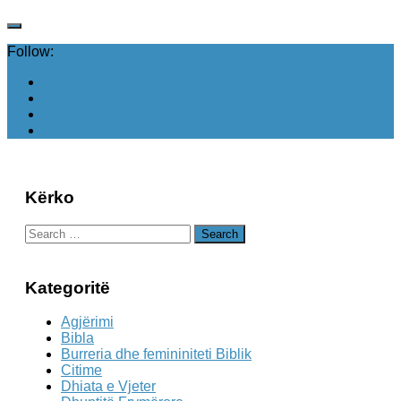
Follow:
Kërko
Search
for:
Kategoritë
Agjërimi
Bibla
Burreria dhe femininiteti Biblik
Citime
Dhiata e Vjeter