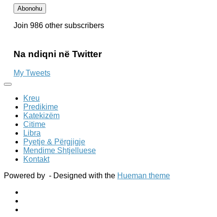
Email-
Abonohu
it
Join 986 other subscribers
Na ndiqni në Twitter
My Tweets
Kreu
Predikime
Katekizëm
Citime
Libra
Pyetje & Përgjigje
Mendime Shtjelluese
Kontakt
Powered by
- Designed with the
Hueman theme