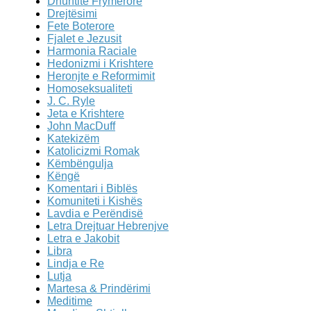
Dhuntitë Frymërore
Drejtësimi
Fete Boterore
Fjalet e Jezusit
Harmonia Raciale
Hedonizmi i Krishtere
Heronjte e Reformimit
Homoseksualiteti
J. C. Ryle
Jeta e Krishtere
John MacDuff
Katekizëm
Katolicizmi Romak
Këmbëngulja
Këngë
Komentari i Biblës
Komuniteti i Kishës
Lavdia e Perëndisë
Letra Drejtuar Hebrenjve
Letra e Jakobit
Libra
Lindja e Re
Lutja
Martesa & Prindërimi
Meditime