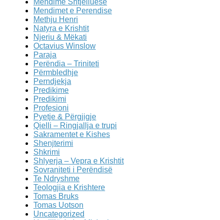
Mendime Shtjelluese
Mendimet e Perendise
Methju Henri
Natyra e Krishtit
Njeriu & Mëkati
Octavius Winslow
Paraja
Perëndia – Triniteti
Përmbledhje
Perndjekja
Predikime
Predikimi
Profesioni
Pyetje & Përgjigje
Qielli – Ringjallja e trupi
Sakramentet e Kishes
Shenjterimi
Shkrimi
Shlyerja – Vepra e Krishtit
Sovraniteti i Perëndisë
Te Ndryshme
Teologjia e Krishtere
Tomas Bruks
Tomas Uotson
Uncategorized