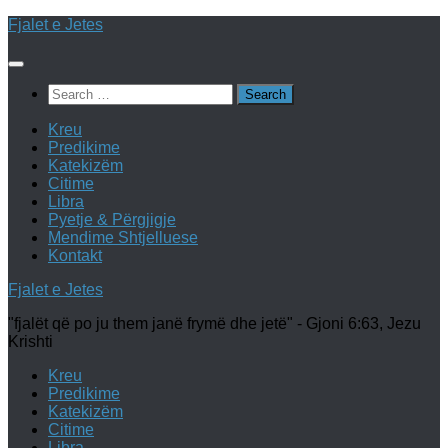
Skip
Fjalet e Jetes
to
content
Search
for:
Kreu
Predikime
Katekizëm
Citime
Libra
Pyetje & Përgjigje
Mendime Shtjelluese
Kontakt
Fjalet e Jetes
"fjalët që po ju them janë frymë dhe jetë" - Gjoni 6:63, Jezu
Krishti
Kreu
Predikime
Katekizëm
Citime
Libra