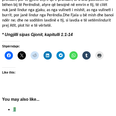
bëhen bij të Perëndisë, atyre që besojnë në emrin e tij, të cilët
nuk janë lindur nga gjaku, as nga vullneti i mishit, as nga vullneti i
burrit, por janë lindur nga Perëndia.Dhe Fjala u bë mish dhe banoi
ndër ne; dhe ne soditëm lavdinë e tij, si lavdia e të vetëmlindurit
prej Atit, plot hir e të vërtetë.
* Ungjilli sipas Gjonit, kapitulli 1:1-14
Shpërndaje:
Like this:
You may also like...
0