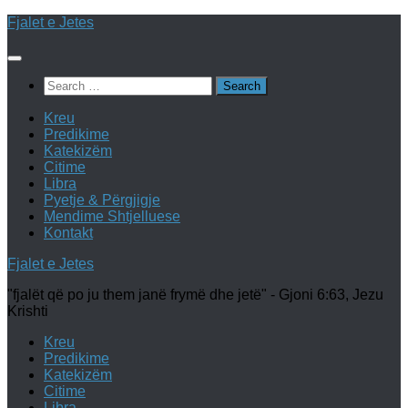
Skip
Fjalet e Jetes
to
content
Search
for:
Kreu
Predikime
Katekizëm
Citime
Libra
Pyetje & Përgjigje
Mendime Shtjelluese
Kontakt
Fjalet e Jetes
"fjalët që po ju them janë frymë dhe jetë" - Gjoni 6:63, Jezu
Krishti
Kreu
Predikime
Katekizëm
Citime
Libra