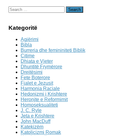
Search
for:
Kategoritë
Agjërimi
Bibla
Burreria dhe femininiteti Biblik
Citime
Dhiata e Vjeter
Dhuntitë Frymërore
Drejtësimi
Fete Boterore
Fjalet e Jezusit
Harmonia Raciale
Hedonizmi i Krishtere
Heronjte e Reformimit
Homoseksualiteti
J. C. Ryle
Jeta e Krishtere
John MacDuff
Katekizëm
Katolicizmi Romak