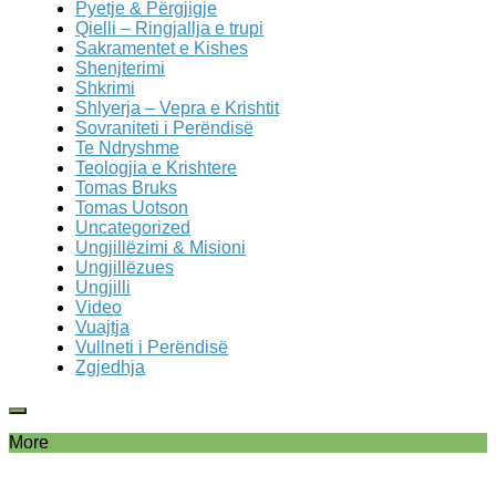
Pyetje & Përgjigje
Qielli – Ringjallja e trupi
Sakramentet e Kishes
Shenjterimi
Shkrimi
Shlyerja – Vepra e Krishtit
Sovraniteti i Perëndisë
Te Ndryshme
Teologjia e Krishtere
Tomas Bruks
Tomas Uotson
Uncategorized
Ungjillëzimi & Misioni
Ungjillëzues
Ungjilli
Video
Vuajtja
Vullneti i Perëndisë
Zgjedhja
More