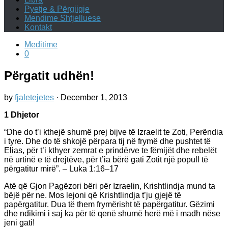
Pyetje & Përgjigje
Mendime Shtjelluese
Kontakt
Meditime
0
Përgatit udhën!
by
fjaletejetes
·
December 1, 2013
1 Dhjetor
“Dhe do t’i kthejë shumë prej bijve të Izraelit te Zoti, Perëndia
i tyre. Dhe do të shkojë përpara tij në frymë dhe pushtet të
Elias, për t’i kthyer zemrat e prindërve te fëmijët dhe rebelët
në urtinë e të drejtëve, për t’ia bërë gati Zotit një popull të
përgatitur mirë”. – Luka 1:16–17
Atë që Gjon Pagëzori bëri për Izraelin, Krishtlindja mund ta
bëjë për ne. Mos lejoni që Krishtlindja t’ju gjejë të
papërgatitur. Dua të them frymërisht të papërgatitur. Gëzimi
dhe ndikimi i saj ka për të qenë shumë herë më i madh nëse
jeni gati!