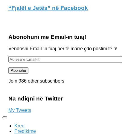
“Fjalët e Jetës” në Facebook
Abonohuni me Email-in tuaj!
Vendosni Email-in tuaj për të marrë çdo postim të ri!
Adresa
e
Email-
Abonohu
it
Join 986 other subscribers
Na ndiqni në Twitter
My Tweets
Kreu
Predikime