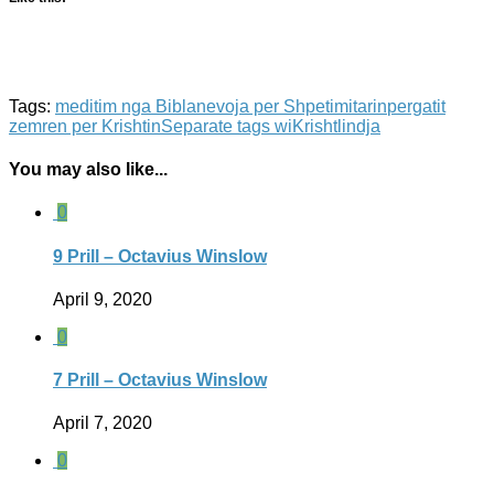
Tags:
meditim nga Bibla
nevoja per Shpetimitarin
pergatit
zemren per Krishtin
Separate tags wiKrishtlindja
You may also like...
0
9 Prill – Octavius Winslow
April 9, 2020
0
7 Prill – Octavius Winslow
April 7, 2020
0