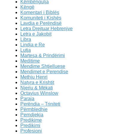
Këmbëngulja
Këngë
Komentari i Biblës
Komuniteti i Kishës
Lavdia e Perëndisë
Letra Drejtuar Hebrenjve
Letra e Jakobit
Libra
Lindja e Re
Lutja
Martesa & Prindërimi
Meditime
Mendime Shtjelluese
Mendimet e Perendise
Methju Henri
Natyra e Krishtit
Njeriu & Mëkati
Octavius Winslow
Paraja
Perëndia – Triniteti
Përmbledhje
Perndjekja
Predikime
Predikimi
Profesioni