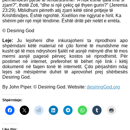
zjarri?”, thotë Zoti, “dhe si një çekiç që thyen gurin?” (Jeremia
23:29). Mblidhuni përreth atij zjarri këtë stinë pritjeje të
Krishtlindjes. Është ngrohtë. Xixëllon me ngjyrat e hirit. Ka
shërim për një mijë lëndime. Është dritë për netët e errëta.
© Desiring God
Leje:
Ju lejoheni dhe inkurajoheni ta riprodhoni apo
shpërndani këtë material në çdo formë të mundshme me
kusht që të mos ndryshoni fjalët në asnjë mënyrë dhe të mos
merrni asnjë pagesë përveç kostos së riprodhimit. Për
postimet në internet, preferohet të bëhet një link i këtij
dokumenti në faqen tonë të internetit. Çdo përjashtim ndaj
lejes së mësipërme duhet të aprovohet prej shërbesës
Desiring God.
By John Piper. © Desiring God. Website:
desiringGod.org
Shpërndaje:
Like this: