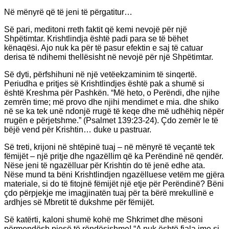
Në mënyrë që të jeni të përgatitur…
Së pari, meditoni rreth faktit që kemi nevojë për një
Shpëtimtar. Krishtlindja është padi para se të bëhet
kënaqësi. Ajo nuk ka për të pasur efektin e saj të catuar
derisa të ndihemi thellësisht në nevojë për një Shpëtimtar.
Së dyti, përfshihuni në një vetëekzaminim të sinqertë.
Periudha e pritjes së Krishtlindjes është pak a shumë si
është Kreshma për Pashkën. “Më heto, o Perëndi, dhe njihe
zemrën time; më provo dhe njihi mendimet e mia. dhe shiko
në se ka tek unë ndonjë rrugë të keqe dhe më udhëhiq nëpër
rrugën e përjetshme.” (Psalmet 139:23-24). Çdo zemër le të
bëjë vend për Krishtin… duke u pastruar.
Së treti, krijoni në shtëpinë tuaj – në mënyrë të veçantë tek
fëmijët – një pritje dhe ngazëllim që ka Perëndinë në qendër.
Nëse jeni të ngazëlluar për Krishtin do të jenë edhe ata.
Nëse mund ta bëni Krishtlindjen ngazëlluese vetëm me gjëra
materiale, si do të fitojnë fëmijët një etje për Perëndinë? Bëni
çdo përpjekje me imagjinatën tuaj për ta bërë mrekullinë e
ardhjes së Mbretit të dukshme për fëmijët.
Së katërti, kaloni shumë kohë me Shkrimet dhe mësoni
përmendësh pjesë të rëndësishme! “A nuk është fjala ime si