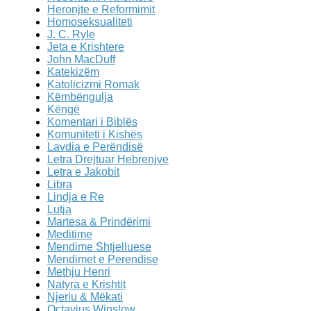
Heronjte e Reformimit
Homoseksualiteti
J. C. Ryle
Jeta e Krishtere
John MacDuff
Katekizëm
Katolicizmi Romak
Këmbëngulja
Këngë
Komentari i Biblës
Komuniteti i Kishës
Lavdia e Perëndisë
Letra Drejtuar Hebrenjve
Letra e Jakobit
Libra
Lindja e Re
Lutja
Martesa & Prindërimi
Meditime
Mendime Shtjelluese
Mendimet e Perendise
Methju Henri
Natyra e Krishtit
Njeriu & Mëkati
Octavius Winslow