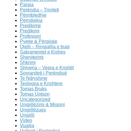
Paraja
Perëndia – Triniteti
Përmbledhje
Perndjekja
Predikime
Predikimi
Profesioni
Pyetje & Përgjigje
Qielli – Ringjallja e trupi
Sakramentet e Kishes
Shenjterimi
Shkrimi
Shlyerja – Vepra e Krishtit
Sovraniteti i Perëndisë
Te Ndryshme
Teologjia e Krishtere
Tomas Bruks
Tomas Uotson
Uncategorized
Ungjillëzimi & Misioni
Ungjillëzues
Ungjilli
Video
Vuajtja
Vullneti i Perëndisë