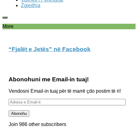
Zgjedhja
More
“Fjalët e Jetës” në Facebook
Abonohuni me Email-in tuaj!
Vendosni Email-in tuaj për të marrë çdo postim të ri!
Adresa
e
Email-
Abonohu
it
Join 986 other subscribers