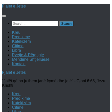
Skip
Fjalet e Jetes
to
content
Search
for:
Kreu
Predikime
Katekizëm
Citime
Libra
Pyetje & Përgjigje
Mendime Shtjelluese
Kontakt
Fjalet e Jetes
"fjalët që po ju them janë frymë dhe jetë" - Gjoni 6:63, Jezu
Krishti
Kreu
Predikime
Katekizëm
Citime
Libra