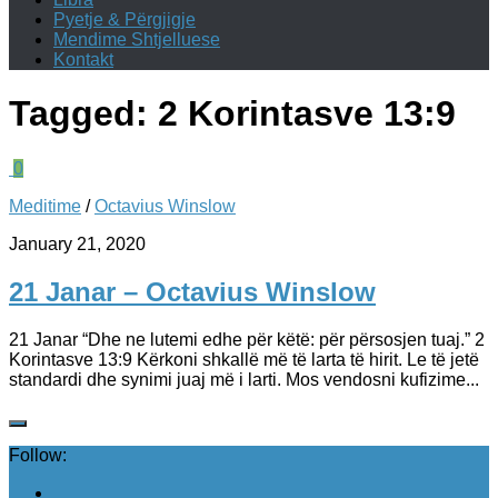
Pyetje & Përgjigje
Mendime Shtjelluese
Kontakt
Tagged:
2 Korintasve 13:9
0
Meditime
/
Octavius Winslow
January 21, 2020
21 Janar – Octavius Winslow
21 Janar “Dhe ne lutemi edhe për këtë: për përsosjen tuaj.” ‭‭2
Korintasve‬ ‭13:9‬ Kërkoni shkallë më të larta të hirit. Le të jetë
standardi dhe synimi juaj më i larti. Mos vendosni kufizime...
Follow: