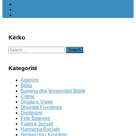
Kërko
Search
for:
Kategoritë
Agjërimi
Bibla
Burreria dhe femininiteti Biblik
Citime
Dhiata e Vjeter
Dhuntitë Frymërore
Drejtësimi
Fete Boterore
Fjalet e Jezusit
Harmonia Raciale
Hedonizmi i Krishtere