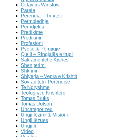
Octavius Winslow
Paraja
Perëndia – Triniteti
Përmbledhje
Perndjekja
Predikime
Predikimi
Profesioni
Pyetje & Përgjigje
Qielli – Ringjallja e trupi
Sakramentet e Kishes
Shenjterimi
Shkrimi
Shlyerja – Vepra e Krishtit
Sovraniteti i Perëndisë
Te Ndryshme
Teologjia e Krishtere
Tomas Bruks
Tomas Uotson
Uncategorized
Ungjillëzimi & Misioni
Ungjillëzues
Ungjilli
Video
Vuajtja