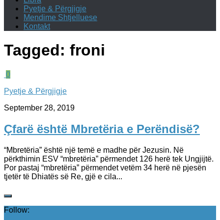
Pyetje & Përgjigje
Mendime Shtjelluese
Kontakt
Tagged:
froni
0
Pyetje & Përgjigje
September 28, 2019
Çfarë është Mbretëria e Perëndisë?
“Mbretëria” është një temë e madhe për Jezusin. Në
përkthimin ESV “mbretëria” përmendet 126 herë tek Ungjijtë.
Por pastaj “mbretëria” përmendet vetëm 34 herë në pjesën
tjetër të Dhiatës së Re, gjë e cila...
Follow: