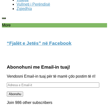
Vullneti i Perëndisë
Zgjedhja
More
“Fjalët e Jetës” në Facebook
Abonohuni me Email-in tuaj!
Vendosni Email-in tuaj për të marrë çdo postim të ri!
Adresa
e
Email-
Abonohu
it
Join 986 other subscribers