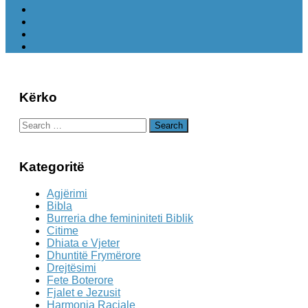
Kërko
Search
for:
Kategoritë
Agjërimi
Bibla
Burreria dhe femininiteti Biblik
Citime
Dhiata e Vjeter
Dhuntitë Frymërore
Drejtësimi
Fete Boterore
Fjalet e Jezusit
Harmonia Raciale