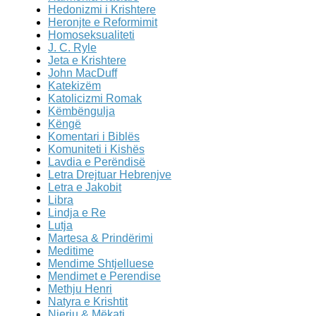
Hedonizmi i Krishtere
Heronjte e Reformimit
Homoseksualiteti
J. C. Ryle
Jeta e Krishtere
John MacDuff
Katekizëm
Katolicizmi Romak
Këmbëngulja
Këngë
Komentari i Biblës
Komuniteti i Kishës
Lavdia e Perëndisë
Letra Drejtuar Hebrenjve
Letra e Jakobit
Libra
Lindja e Re
Lutja
Martesa & Prindërimi
Meditime
Mendime Shtjelluese
Mendimet e Perendise
Methju Henri
Natyra e Krishtit
Njeriu & Mëkati