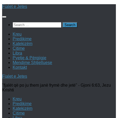
Skip
Fjalet e Jetes
to
content
Search
for:
Kreu
Predikime
Katekizëm
Citime
Libra
Pyetje & Përgjigje
Mendime Shtjelluese
Kontakt
Fjalet e Jetes
"fjalët që po ju them janë frymë dhe jetë" - Gjoni 6:63, Jezu
Krishti
Kreu
Predikime
Katekizëm
Citime
Libra