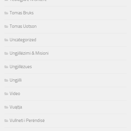
Tomas Bruks
Tomas Uotson
Uncategorized
Ungjillëzimi & Misioni
Ungjillëzues
Ungjilli
Video
Vuajtja
Vullneti i Perëndisë