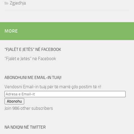
Zgjedhja
MORE
“FJALËT E JETËS” NË FACEBOOK
“Fjalët e Jetës” në Facebook
ABONOHUNI ME EMAIL-IN TUAJ!
Vendosni Email-in tuaj për të marrë çdo postim të ri!
Adresa
e
Abonohu
Email-
Join 986 other subscribers
it
NA NDIQNI NË TWITTER