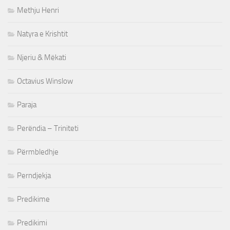
Methju Henri
Natyra e Krishtit
Njeriu & Mëkati
Octavius Winslow
Paraja
Perëndia – Triniteti
Përmbledhje
Perndjekja
Predikime
Predikimi