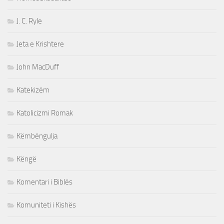
J. C. Ryle
Jeta e Krishtere
John MacDuff
Katekizëm
Katolicizmi Romak
Këmbëngulja
Këngë
Komentari i Biblës
Komuniteti i Kishës