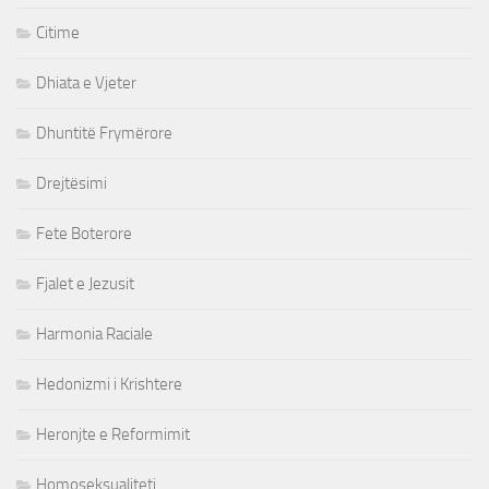
Citime
Dhiata e Vjeter
Dhuntitë Frymërore
Drejtësimi
Fete Boterore
Fjalet e Jezusit
Harmonia Raciale
Hedonizmi i Krishtere
Heronjte e Reformimit
Homoseksualiteti