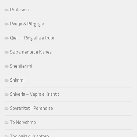
Profesioni
Pyetje & Përgjigje
Qielli – Ringjallja e trupi
Sakramentet e Kishes
Shenjterimi
Shkrimi
Shlyerja – Vepra e Krishtit
Sovraniteti i Perëndisë
Te Ndryshme
Teologjia e Krishtere