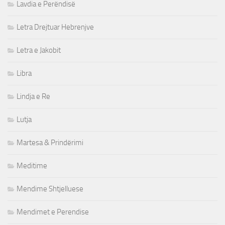
Lavdia e Perëndisë
Letra Drejtuar Hebrenjve
Letra e Jakobit
Libra
Lindja e Re
Lutja
Martesa & Prindërimi
Meditime
Mendime Shtjelluese
Mendimet e Perendise