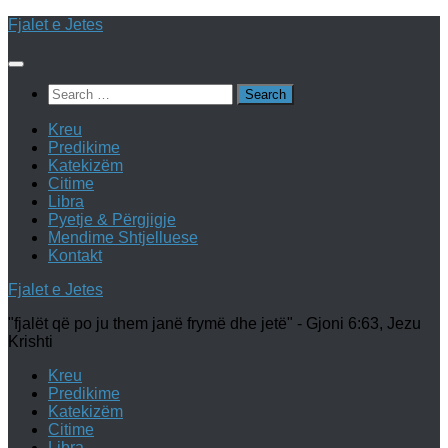
Skip
Fjalet e Jetes
to
content
Search
for:
Kreu
Predikime
Katekizëm
Citime
Libra
Pyetje & Përgjigje
Mendime Shtjelluese
Kontakt
Fjalet e Jetes
"fjalët që po ju them janë frymë dhe jetë" - Gjoni 6:63, Jezu
Krishti
Kreu
Predikime
Katekizëm
Citime
Libra