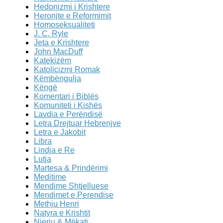
Hedonizmi i Krishtere
Heronjte e Reformimit
Homoseksualiteti
J. C. Ryle
Jeta e Krishtere
John MacDuff
Katekizëm
Katolicizmi Romak
Këmbëngulja
Këngë
Komentari i Biblës
Komuniteti i Kishës
Lavdia e Perëndisë
Letra Drejtuar Hebrenjve
Letra e Jakobit
Libra
Lindja e Re
Lutja
Martesa & Prindërimi
Meditime
Mendime Shtjelluese
Mendimet e Perendise
Methju Henri
Natyra e Krishtit
Njeriu & Mëkati