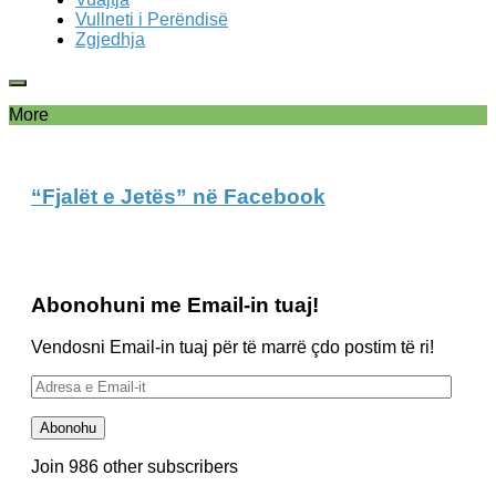
Vullneti i Perëndisë
Zgjedhja
More
“Fjalët e Jetës” në Facebook
Abonohuni me Email-in tuaj!
Vendosni Email-in tuaj për të marrë çdo postim të ri!
Adresa
e
Email-
Abonohu
it
Join 986 other subscribers