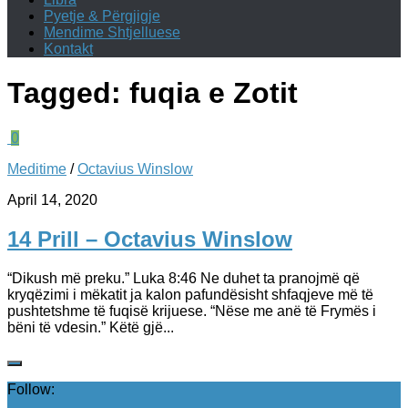
Pyetje & Përgjigje
Mendime Shtjelluese
Kontakt
Tagged:
fuqia e Zotit
0
Meditime
/
Octavius Winslow
April 14, 2020
14 Prill – Octavius Winslow
“Dikush më preku.” Luka 8:46 Ne duhet ta pranojmë që
kryqëzimi i mëkatit ja kalon pafundësisht shfaqjeve më të
pushtetshme të fuqisë krijuese. “Nëse me anë të Frymës i
bëni të vdesin.” Këtë gjë...
Follow: