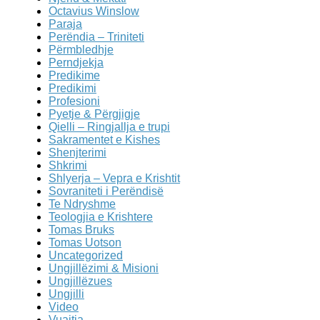
Octavius Winslow
Paraja
Perëndia – Triniteti
Përmbledhje
Perndjekja
Predikime
Predikimi
Profesioni
Pyetje & Përgjigje
Qielli – Ringjallja e trupi
Sakramentet e Kishes
Shenjterimi
Shkrimi
Shlyerja – Vepra e Krishtit
Sovraniteti i Perëndisë
Te Ndryshme
Teologjia e Krishtere
Tomas Bruks
Tomas Uotson
Uncategorized
Ungjillëzimi & Misioni
Ungjillëzues
Ungjilli
Video
Vuajtja