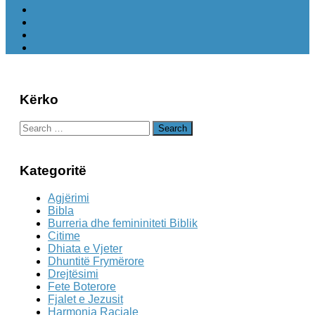
Kërko
Search
for:
Kategoritë
Agjërimi
Bibla
Burreria dhe femininiteti Biblik
Citime
Dhiata e Vjeter
Dhuntitë Frymërore
Drejtësimi
Fete Boterore
Fjalet e Jezusit
Harmonia Raciale