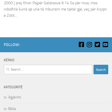
2000 | prej Xhon Pajpër Galatasve 6:14 Sa për mua, mos
ndodhtë kurrë që unë të mburrem me tjetër gjë, veç për kryqin
e Zotit...
FOLLOW:
KËRKO
Search
for:
KATEGORITË
Agjërimi
Bibla