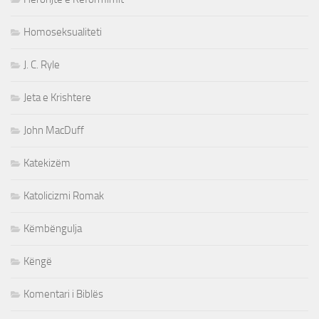
Homoseksualiteti
J. C. Ryle
Jeta e Krishtere
John MacDuff
Katekizëm
Katolicizmi Romak
Këmbëngulja
Këngë
Komentari i Biblës