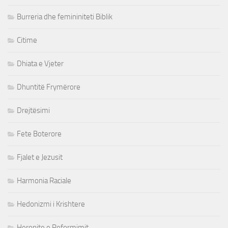
Burreria dhe femininiteti Biblik
Citime
Dhiata e Vjeter
Dhuntitë Frymërore
Drejtësimi
Fete Boterore
Fjalet e Jezusit
Harmonia Raciale
Hedonizmi i Krishtere
Heronjte e Reformimit