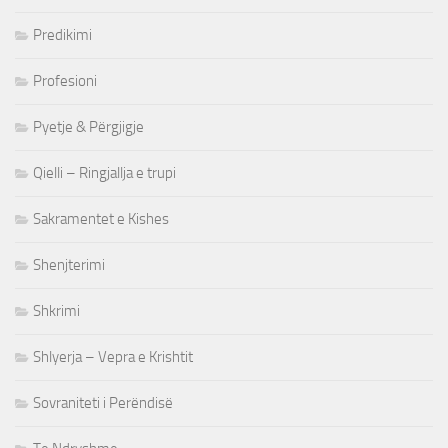
Predikimi
Profesioni
Pyetje & Përgjigje
Qielli – Ringjallja e trupi
Sakramentet e Kishes
Shenjterimi
Shkrimi
Shlyerja – Vepra e Krishtit
Sovraniteti i Perëndisë