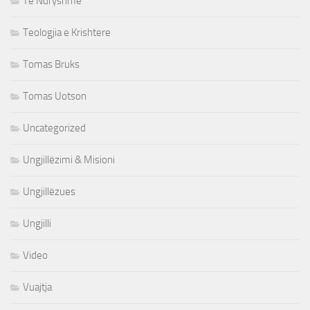
Te Ndryshme
Teologjia e Krishtere
Tomas Bruks
Tomas Uotson
Uncategorized
Ungjillëzimi & Misioni
Ungjillëzues
Ungjilli
Video
Vuajtja