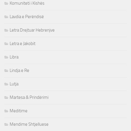
Komuniteti i Kishës
Lavdia e Perëndisë
Letra Drejtuar Hebrenjve
Letra e Jakobit
Libra
Lindja e Re
Lutja
Martesa & Prindërimi
Meditime
Mendime Shtjelluese