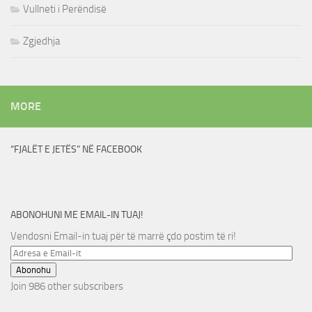
Vullneti i Perëndisë
Zgjedhja
MORE
“FJALËT E JETËS” NË FACEBOOK
ABONOHUNI ME EMAIL-IN TUAJ!
Vendosni Email-in tuaj për të marrë çdo postim të ri!
Adresa
e
Abonohu
Email-
Join 986 other subscribers
it