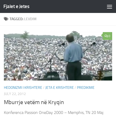
Fjalet e Jetes
Skip to content
TAGGED:
LEVDIM
0
HEDONIZMI I KRISHTERE
/
JETA E KRISHTERE
/
PREDIKIME
JULY 22, 2012
Mburrje vetëm në Kryqin
Konferenca Passion OneDay 2000 – Memphis, TN 20 Maj