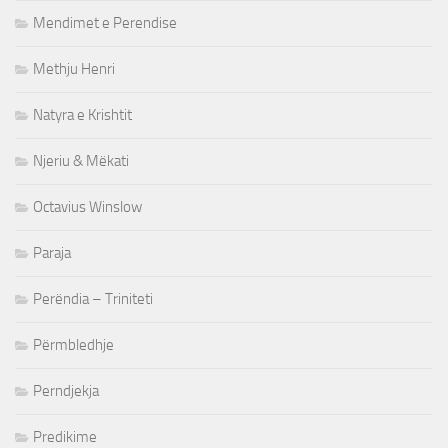
Mendimet e Perendise
Methju Henri
Natyra e Krishtit
Njeriu & Mëkati
Octavius Winslow
Paraja
Perëndia – Triniteti
Përmbledhje
Perndjekja
Predikime