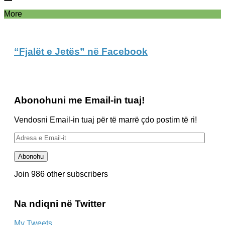
More
“Fjalët e Jetës” në Facebook
Abonohuni me Email-in tuaj!
Vendosni Email-in tuaj për të marrë çdo postim të ri!
Adresa
e
Email-
Abonohu
it
Join 986 other subscribers
Na ndiqni në Twitter
My Tweets