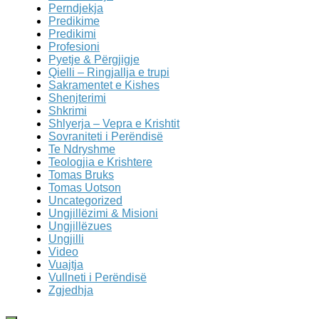
Perndjekja
Predikime
Predikimi
Profesioni
Pyetje & Përgjigje
Qielli – Ringjallja e trupi
Sakramentet e Kishes
Shenjterimi
Shkrimi
Shlyerja – Vepra e Krishtit
Sovraniteti i Perëndisë
Te Ndryshme
Teologjia e Krishtere
Tomas Bruks
Tomas Uotson
Uncategorized
Ungjillëzimi & Misioni
Ungjillëzues
Ungjilli
Video
Vuajtja
Vullneti i Perëndisë
Zgjedhja