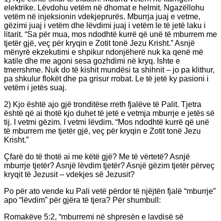
elektrike. Lëvdohu vetëm në dhomat e helmit. Ngazëllohu
vetëm në injeksionin vdekjeprurës. Mburrja juaj e vetme,
gëzimi juaj i vetëm dhe lëvdimi juaj i vetëm le të jetë laku i
litarit. “Sa për mua, mos ndodhtë kurrë që unë të mburrem me
tjetër gjë, veç për kryqin e Zotit tonë Jezu Krisht.” Asnjë
mënyrë ekzekutimi e shpikur ndonjëherë nuk ka qenë më
katile dhe me agoni sesa gozhdimi në kryq. Ishte e
tmerrshme. Nuk do të kishit mundësi ta shihnit – jo pa klithur,
pa shkulur flokët dhe pa grisur rrobat. Le të jetë ky pasioni i
vetëm i jetës suaj.
2) Kjo është ajo gjë tronditëse rreth fjalëve të Palit. Tjetra
është që ai thotë kjo duhet të jetë e vetmja mburrje e jetës së
tij. I vetmi gëzim. I vetmi lëvdim. “Mos ndodhtë kurrë që unë
të mburrem me tjetër gjë, veç për kryqin e Zotit tonë Jezu
Krisht.”
Çfarë do të thotë ai me këtë gjë? Me të vërtetë? Asnjë
mburrje tjetër? Asnjë lëvdim tjetër? Asnjë gëzim tjetër përveç
kryqit të Jezusit – vdekjes së Jezusit?
Po për ato vende ku Pali vetë përdor të njëjtën fjalë “mburrje”
apo “lëvdim” për gjëra të tjera? Për shumbull:
Romakëve 5:2, “mburremi në shpresën e lavdisë së