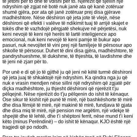
të jetoni për to dhe të vdisni për to. Njerëzit që sjellin një
ndryshim që zgjat në botë nuk janë ata që kanë zotëruar
shumë gjëra, por ata që janë zotëruar prej disa gjërave
madhështore. Nëse dëshiron që jeta jote të vlejë, nëse
dëshironi që efekti i valëve të ndikimit tuaj të arrijë skajet e
tokës dhe të vazhdojë përgjatë shekujve në përjetësi, nuk
keni nevojë të keni një herës të lartë inteligjence apo
emocional, nuk keni nevojë të keni pamje të bukur apo
pasuri, nuk nevojitet të vini prej një familjeje të përsosur apo
shkolle të përsosur. Duhet të dini disa gjëra, madhështore, të
pandryshueshme, të dukshme, të thjeshta, të lavdishme dhe
të jeni në zjarr për to.
Por unë e di që jo të gjithë ju që jeni në këtë turmë dëshironi
që jeta juaj të shkaktojë një ndryshim. Ka qindra nga ju që
nuk e vrasin mendjen nëse sillni një ndryshim që zgjatë për
diçka madhështore, ju thjesht dëshironi që njerëzit t’ju
pëlqejnë. Nëse njerëzit do t’ju pëlqenin do ishit të kënaqur.
Ose sikur të kishit një punë të mirë, një bashkëshorte të mirë
dhe disa fëmijë të mirë, një makinë të mirë, fundjava të gjata
dhe disa miq të mirë, një pension me argëtim, një vdekje të
shpejtë dhe të lehtë, dhe t’i shëptoni ferrit, nëse mund t’i keni
këto (minus Perëndinë) – do ishit të kënaqur. KJO është një
tragjedi që po ndodh.