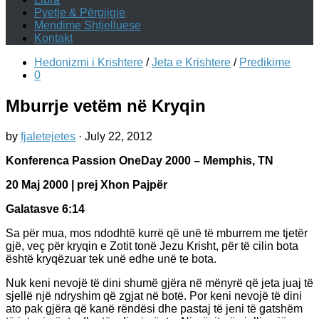
Pyetje & Përgjigje
Mendime Shtjelluese
Kontakt
Hedonizmi i Krishtere
/
Jeta e Krishtere
/
Predikime
0
Mburrje vetëm në Kryqin
by
fjaletejetes
·
July 22, 2012
Konferenca Passion OneDay 2000 – Memphis, TN
20 Maj 2000 | prej Xhon Pajpër
Galatasve 6:14
Sa për mua, mos ndodhtë kurrë që unë të mburrem me tjetër
gjë, veç për kryqin e Zotit tonë Jezu Krisht, për të cilin bota
është kryqëzuar tek unë edhe unë te bota.
Nuk keni nevojë të dini shumë gjëra në mënyrë që jeta juaj të
sjellë një ndryshim që zgjat në botë. Por keni nevojë të dini
ato pak gjëra që kanë rëndësi dhe pastaj të jeni të gatshëm