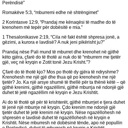
Perëndisë”
Romakëve 5:3, “mburremi edhe në shtrëngimet”
2 Korintasve 12:9, “Prandaj me kënaqësi të madhe do të
krenohem më tepër për dobësitë e mia.”
1 Thesalonikasve 2:19, “Cila në fakt është shpresa jonë, a
gëzimi, a kurora e lavdisë? A nuk jeni pikërisht ju?”
Prandaj nëse Pali mund të mburret dhe krenohet në gjithë
këto gjëra, çfarë do të thotë ai nuk do të “mburrem me tjetër
gjë, veç në kryqin e Zotit tonë Jezu Krisht.”?
Çfarë do të thotë kjo? Mos po thotë dy gjëra të ndryshme?
Krenohesh me një gjë dhe thua që po krenohesh me një
tjetër? Jo. Ka një arsye shumë të thellë për ta thënë këtë – që
gjithë krenimi, gjithë ngazëllimi, gjithë mburrja në ndonjë gjë
duhet të jetë ngazëllim në kryqin e Jezu Krishtit.
Ai do të thotë që për të krishterët, gjithë mburrjet e tjera duhet
të jenë një mburrje në kryqin. Çdo krenim me ndonjë gjë
tjetër duhet të jetë krenim në kryqin. Nëse ngazëllohesh në
shpresën e lavdisë duhet të ngazëllohesh në kryqin e
Krishtit. Nëse mburresh në dobësinë tënde, apo në popullin
e Perëndisë, duhet të mburresh në kryqin e Krishtit.