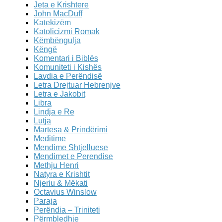
Jeta e Krishtere
John MacDuff
Katekizëm
Katolicizmi Romak
Këmbëngulja
Këngë
Komentari i Biblës
Komuniteti i Kishës
Lavdia e Perëndisë
Letra Drejtuar Hebrenjve
Letra e Jakobit
Libra
Lindja e Re
Lutja
Martesa & Prindërimi
Meditime
Mendime Shtjelluese
Mendimet e Perendise
Methju Henri
Natyra e Krishtit
Njeriu & Mëkati
Octavius Winslow
Paraja
Perëndia – Triniteti
Përmbledhje