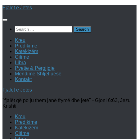
Skip
Fjalet e Jetes
to
content
Search
for:
Kreu
Predikime
Katekizëm
Citime
Libra
Pyetje & Përgjigje
Mendime Shtjelluese
Kontakt
Fjalet e Jetes
"fjalët që po ju them janë frymë dhe jetë" - Gjoni 6:63, Jezu
Krishti
Kreu
Predikime
Katekizëm
Citime
Libra