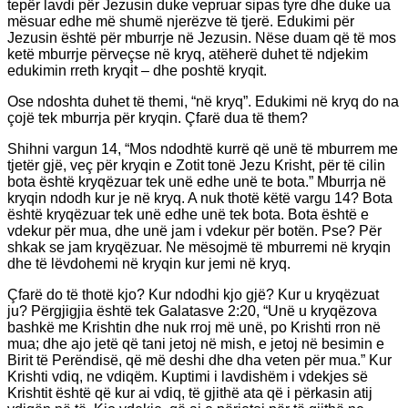
tepër lavdi për Jezusin duke vepruar sipas tyre dhe duke ua
mësuar edhe më shumë njerëzve të tjerë. Edukimi për
Jezusin është për mburrje në Jezusin. Nëse duam që të mos
ketë mburrje përveçse në kryq, atëherë duhet të ndjekim
edukimin rreth kryqit – dhe poshtë kryqit.
Ose ndoshta duhet të themi, “në kryq”. Edukimi në kryq do na
çojë tek mburrja për kryqin. Çfarë dua të them?
Shihni vargun 14, “Mos ndodhtë kurrë që unë të mburrem me
tjetër gjë, veç për kryqin e Zotit tonë Jezu Krisht, për të cilin
bota është kryqëzuar tek unë edhe unë te bota.” Mburrja në
kryqin ndodh kur je në kryq. A nuk thotë këtë vargu 14? Bota
është kryqëzuar tek unë edhe unë tek bota. Bota është e
vdekur për mua, dhe unë jam i vdekur për botën. Pse? Për
shkak se jam kryqëzuar. Ne mësojmë të mburremi në kryqin
dhe të lëvdohemi në kryqin kur jemi në kryq.
Çfarë do të thotë kjo? Kur ndodhi kjo gjë? Kur u kryqëzuat
ju? Përgjigjia është tek Galatasve 2:20, “Unë u kryqëzova
bashkë me Krishtin dhe nuk rroj më unë, po Krishti rron në
mua; dhe ajo jetë që tani jetoj në mish, e jetoj në besimin e
Birit të Perëndisë, që më deshi dhe dha veten për mua.” Kur
Krishti vdiq, ne vdiqëm. Kuptimi i lavdishëm i vdekjes së
Krishtit është që kur ai vdiq, të gjithë ata që i përkasin atij