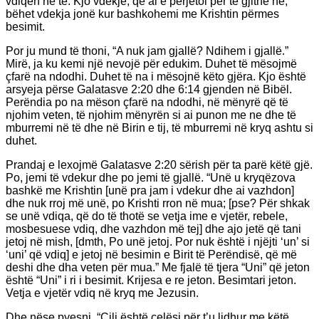
vdiqën në të. Kjo vdekje, që ai e përjetoi për të gjithë ne,
bëhet vdekja jonë kur bashkohemi me Krishtin përmes
besimit.
Por ju mund të thoni, “A nuk jam gjallë? Ndihem i gjallë.”
Mirë, ja ku kemi një nevojë për edukim. Duhet të mësojmë
çfarë na ndodhi. Duhet të na i mësojnë këto gjëra. Kjo është
arsyeja përse Galatasve 2:20 dhe 6:14 gjenden në Bibël.
Perëndia po na mëson çfarë na ndodhi, në mënyrë që të
njohim veten, të njohim mënyrën si ai punon me ne dhe të
mburremi në të dhe në Birin e tij, të mburremi në kryq ashtu si
duhet.
Prandaj e lexojmë Galatasve 2:20 sërish për ta parë këtë gjë.
Po, jemi të vdekur dhe po jemi të gjallë. “Unë u kryqëzova
bashkë me Krishtin [unë pra jam i vdekur dhe ai vazhdon]
dhe nuk rroj më unë, po Krishti rron në mua; [pse? Për shkak
se unë vdiqa, që do të thotë se vetja ime e vjetër, rebele,
mosbesuese vdiq, dhe vazhdon më tej] dhe ajo jetë që tani
jetoj në mish, [dmth, Po unë jetoj. Por nuk është i njëjti ‘un’ si
‘uni’ që vdiq] e jetoj në besimin e Birit të Perëndisë, që më
deshi dhe dha veten për mua.” Me fjalë të tjera “Uni” që jeton
është “Uni” i ri i besimit. Krijesa e re jeton. Besimtari jeton.
Vetja e vjetër vdiq në kryq me Jezusin.
Dhe nëse pyesni, “Cili është çelësi për t’u lidhur me këtë