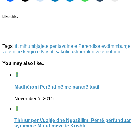
Like this:
Tags:
fitimi
humbja
jete per lavdine e Perendise
levdim
mburrje
vetem ne kryqin e Krishtit
sakrifica
shperblimi
vetemohimi
You may also like...
0
Madhëroni Perëndinë me paranë tuaj!
November 5, 2015
0
Thirrur për Vuajtje dhe Ngazëllim: Për të përfunduar
synimin e Mundimeve të Krishtit