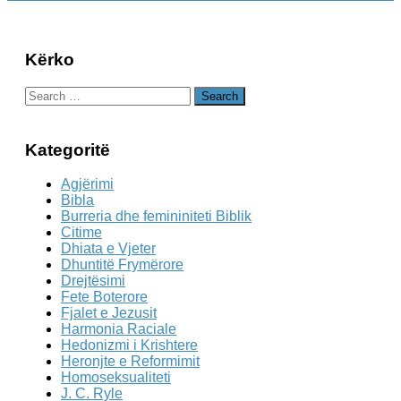
Kërko
Search
for:
Kategoritë
Agjërimi
Bibla
Burreria dhe femininiteti Biblik
Citime
Dhiata e Vjeter
Dhuntitë Frymërore
Drejtësimi
Fete Boterore
Fjalet e Jezusit
Harmonia Raciale
Hedonizmi i Krishtere
Heronjte e Reformimit
Homoseksualiteti
J. C. Ryle