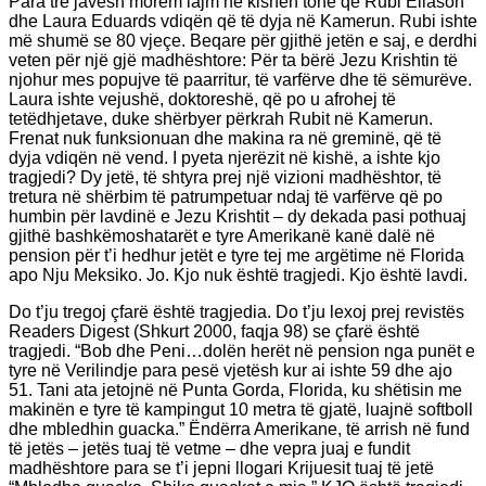
Para tre javësh morëm lajm në kishën tonë që Rubi Eliason
dhe Laura Eduards vdiqën që të dyja në Kamerun. Rubi ishte
më shumë se 80 vjeçe. Beqare për gjithë jetën e saj, e derdhi
veten për një gjë madhështore: Për ta bërë Jezu Krishtin të
njohur mes popujve të paarritur, të varfërve dhe të sëmurëve.
Laura ishte vejushë, doktoreshë, që po u afrohej të
tetëdhjetave, duke shërbyer përkrah Rubit në Kamerun.
Frenat nuk funksionuan dhe makina ra në greminë, që të
dyja vdiqën në vend. I pyeta njerëzit në kishë, a ishte kjo
tragjedi? Dy jetë, të shtyra prej një vizioni madhështor, të
tretura në shërbim të patrumpetuar ndaj të varfërve që po
humbin për lavdinë e Jezu Krishtit – dy dekada pasi pothuaj
gjithë bashkëmoshatarët e tyre Amerikanë kanë dalë në
pension për t’i hedhur jetët e tyre tej me argëtime në Florida
apo Nju Meksiko. Jo. Kjo nuk është tragjedi. Kjo është lavdi.
Do t’ju tregoj çfarë është tragjedia. Do t’ju lexoj prej revistës
Readers Digest (Shkurt 2000, faqja 98) se çfarë është
tragjedi. “Bob dhe Peni…dolën herët në pension nga punët e
tyre në Verilindje para pesë vjetësh kur ai ishte 59 dhe ajo
51. Tani ata jetojnë në Punta Gorda, Florida, ku shëtisin me
makinën e tyre të kampingut 10 metra të gjatë, luajnë softboll
dhe mbledhin guacka.” Ëndërra Amerikane, të arrish në fund
të jetës – jetës tuaj të vetme – dhe vepra juaj e fundit
madhështore para se t’i jepni llogari Krijuesit tuaj të jetë