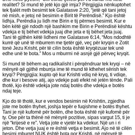
realitet? Si mund të jetë kjo gjë imja? Përgjigjia nënkuptohet
tek fjalët rreth besimit tek Galatasve 2:20, “jetë që tani jetoj
në mish, e jetoj në besimin e Birit të Perëndisë.” Kjo është
lidhja. Perëndia ju lidh me Birin e tij përmes besimit. Kur e
bën këtë gjë ndodh një bashkim me Birin e Perëndisë kështu
vdekja e tij bëhet vdekja juaj dhe jeta e tij bëhet jeta juaj.
Tani të gjithën këtë lidheni me Galatasve 6:14, “Mos ndodhtë
kurrë që unë të mburrem me tjetër gjë, veç për kryqin e Zotit
tonë Jezu Krisht, për të cilin bota është kryqëzuar tek unë
edhe unë te bota.” Mos u mburrni në asnjë gjë përveç kryqit.
Si mund të bëhem aq radikalisht i përqëndruar tek kryqi – në
mënyrë që gjithë mburrja ime të mund të kthehet sërish tek
kryqi? Përgjigjia: kupto që kur Krishti vdiq në kryq, ti vdiqe,
dhe kur i besove atij, ajo vdekje pati efekt në jetën tënde. Pali
thotë, kjo është vdekja jote ndaj botës dhe vdekja e botës
ndaj teje.
Kjo do të thotë, kur e vendos besimin në Krishtin, zgjedha
jote me botën thyhet, joshja tepër e fuqishme e botës thyhet.
Tani je një kufomë për botën, dhe bota është një kufomë për
ty. Ose për ta thënë në mënyrë pozitive, sipas vargut 15, ti je
një “krijesë e re”. Vetja jote e vjetër ka vdekur. Një un i ri
jeton. Dhe vetja juaj e re është vetja e besimit. Ajo në të cilën
besimi mburret NUK është bota por Krishti, në mënyrë të