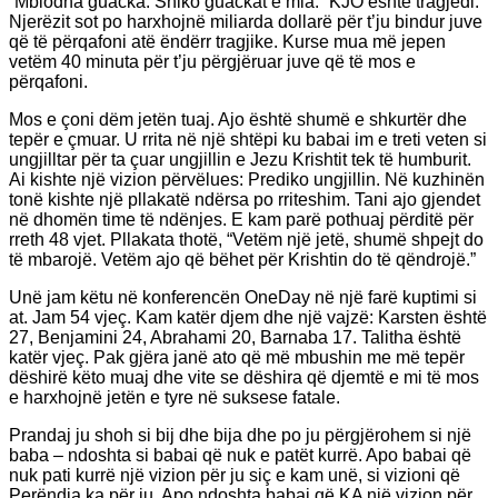
“Mblodha guacka. Shiko guackat e mia.” KJO është tragjedi.
Njerëzit sot po harxhojnë miliarda dollarë për t’ju bindur juve
që të përqafoni atë ëndërr tragjike. Kurse mua më jepen
vetëm 40 minuta për t’ju përgjëruar juve që të mos e
përqafoni.
Mos e çoni dëm jetën tuaj. Ajo është shumë e shkurtër dhe
tepër e çmuar. U rrita në një shtëpi ku babai im e treti veten si
ungjilltar për ta çuar ungjillin e Jezu Krishtit tek të humburit.
Ai kishte një vizion përvëlues: Prediko ungjillin. Në kuzhinën
tonë kishte një pllakatë ndërsa po rriteshim. Tani ajo gjendet
në dhomën time të ndënjes. E kam parë pothuaj përditë për
rreth 48 vjet. Pllakata thotë, “Vetëm një jetë, shumë shpejt do
të mbarojë. Vetëm ajo që bëhet për Krishtin do të qëndrojë.”
Unë jam këtu në konferencën OneDay në një farë kuptimi si
at. Jam 54 vjeç. Kam katër djem dhe një vajzë: Karsten është
27, Benjamini 24, Abrahami 20, Barnaba 17. Talitha është
katër vjeç. Pak gjëra janë ato që më mbushin me më tepër
dëshirë këto muaj dhe vite se dëshira që djemtë e mi të mos
e harxhojnë jetën e tyre në suksese fatale.
Prandaj ju shoh si bij dhe bija dhe po ju përgjërohem si një
baba – ndoshta si babai që nuk e patët kurrë. Apo babai që
nuk pati kurrë një vizion për ju siç e kam unë, si vizioni që
Perëndia ka për ju. Apo ndoshta babai që KA një vizion për