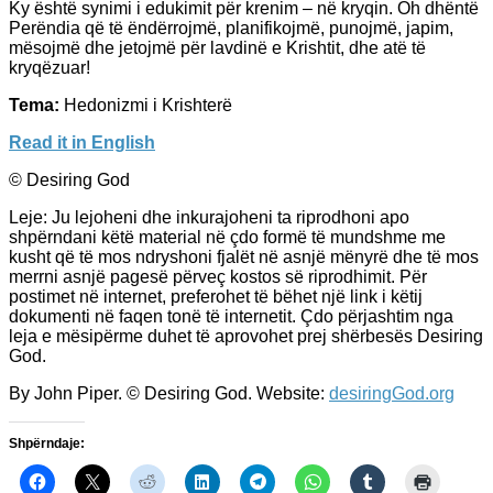
Ky është synimi i edukimit për krenim – në kryqin. Oh dhëntë
Perëndia që të ëndërrojmë, planifikojmë, punojmë, japim,
mësojmë dhe jetojmë për lavdinë e Krishtit, dhe atë të
kryqëzuar!
Tema:
Hedonizmi i Krishterë
Read it in English
© Desiring God
Leje: Ju lejoheni dhe inkurajoheni ta riprodhoni apo
shpërndani këtë material në çdo formë të mundshme me
kusht që të mos ndryshoni fjalët në asnjë mënyrë dhe të mos
merrni asnjë pagesë përveç kostos së riprodhimit. Për
postimet në internet, preferohet të bëhet një link i këtij
dokumenti në faqen tonë të internetit. Çdo përjashtim nga
leja e mësipërme duhet të aprovohet prej shërbesës Desiring
God.
By John Piper. © Desiring God. Website:
desiringGod.org
Shpërndaje: