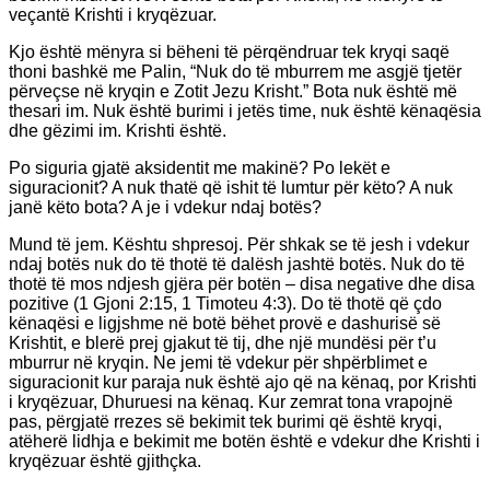
veçantë Krishti i kryqëzuar.
Kjo është mënyra si bëheni të përqëndruar tek kryqi saqë
thoni bashkë me Palin, “Nuk do të mburrem me asgjë tjetër
përveçse në kryqin e Zotit Jezu Krisht.” Bota nuk është më
thesari im. Nuk është burimi i jetës time, nuk është kënaqësia
dhe gëzimi im. Krishti është.
Po siguria gjatë aksidentit me makinë? Po lekët e
siguracionit? A nuk thatë që ishit të lumtur për këto? A nuk
janë këto bota? A je i vdekur ndaj botës?
Mund të jem. Kështu shpresoj. Për shkak se të jesh i vdekur
ndaj botës nuk do të thotë të dalësh jashtë botës. Nuk do të
thotë të mos ndjesh gjëra për botën – disa negative dhe disa
pozitive (1 Gjoni 2:15, 1 Timoteu 4:3). Do të thotë që çdo
kënaqësi e ligjshme në botë bëhet provë e dashurisë së
Krishtit, e blerë prej gjakut të tij, dhe një mundësi për t’u
mburrur në kryqin. Ne jemi të vdekur për shpërblimet e
siguracionit kur paraja nuk është ajo që na kënaq, por Krishti
i kryqëzuar, Dhuruesi na kënaq. Kur zemrat tona vrapojnë
pas, përgjatë rrezes së bekimit tek burimi që është kryqi,
atëherë lidhja e bekimit me botën është e vdekur dhe Krishti i
kryqëzuar është gjithçka.