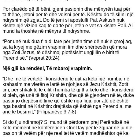
Por çfarëdo që të bëni, gjeni pasionin dhe mënyrën tuaj për
ta thënë, jetoni për të dhe vdisni për të. Kështu do të sillni një
ndryshim që zgjat. Do të jeni si apostulli Pal. Askush nuk
kishte një vizion kaq të qartë për jetën e vet sa kishte Pali. Ai
mund ta thoshte në mënyra të ndryshme.
“Por unë nuk dua t’ia di fare për jetën time që nuk e çmoj aq,
sa ta kryej me gëzim vrapimin tim dhe shërbesën që mora
nga Zoti Jezus, të dëshmoj plotësisht ungjillin e hirit të
Perëndisë.” (Veprat 20:24).
Një gjë ka rëndësi, Të mbaroj vrapimin.
“Dhe me të vërtetë i konsideroj të gjitha këto një humbje në
krahasim me vlerën e lartë të njohjes së Jezu Krishtit, Zotit
tim, për shkak të të cilit i humba të gjitha këto dhe i konsideroj
si pleh, që unë të fitoj Krishtin, dhe që të gjendem në të, duke
pasur jo drejtësinë time që është nga ligji, por atë që është
nga besimi në Krishtin: drejtësia që është nga Perëndia, me
anë të besimit,” (Filipianëve 3:7-8)
Si do t’ju ndihmoj? Si mund të përdorem prej Perëndisë në
këtë moment në konferencën OneDay për të zgjuar në ju një
pasion të vetëm për një realitet të vetëm madhështor që ka