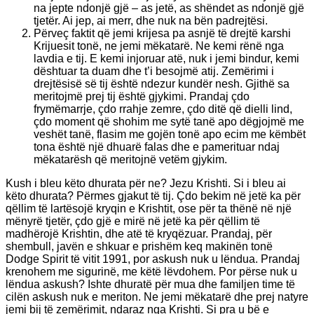
na jepte ndonjë gjë – as jetë, as shëndet as ndonjë gjë
tjetër. Ai jep, ai merr, dhe nuk na bën padrejtësi.
Përveç faktit që jemi krijesa pa asnjë të drejtë karshi
Krijuesit tonë, ne jemi mëkatarë. Ne kemi rënë nga
lavdia e tij. E kemi injoruar atë, nuk i jemi bindur, kemi
dështuar ta duam dhe t’i besojmë atij. Zemërimi i
drejtësisë së tij është ndezur kundër nesh. Gjithë sa
meritojmë prej tij është gjykimi. Prandaj çdo
frymëmarrje, çdo rrahje zemre, çdo ditë që dielli lind,
çdo moment që shohim me sytë tanë apo dëgjojmë me
veshët tanë, flasim me gojën tonë apo ecim me këmbët
tona është një dhuarë falas dhe e pamerituar ndaj
mëkatarësh që meritojnë vetëm gjykim.
Kush i bleu këto dhurata për ne? Jezu Krishti. Si i bleu ai
këto dhurata? Përmes gjakut të tij. Çdo bekim në jetë ka për
qëllim të lartësojë kryqin e Krishtit, ose për ta thënë në një
mënyrë tjetër, çdo gjë e mirë në jetë ka për qëllim të
madhërojë Krishtin, dhe atë të kryqëzuar. Prandaj, për
shembull, javën e shkuar e prishëm keq makinën tonë
Dodge Spirit të vitit 1991, por askush nuk u lëndua. Prandaj
krenohem me sigurinë, me këtë lëvdohem. Por përse nuk u
lëndua askush? Ishte dhuratë për mua dhe familjen time të
cilën askush nuk e meriton. Ne jemi mëkatarë dhe prej natyre
jemi bij të zemërimit, ndaraz nga Krishti. Si pra u bë e