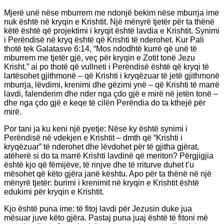
Mjerë unë nëse mburrem me ndonjë bekim nëse mburrja ime
nuk është në kryqin e Krishtit. Një mënyrë tjetër për ta thënë
këtë është që projektimi i kryqit është lavdia e Krishtit. Synimi
i Perëndisë në kryq është që Krishti të nderohet. Kur Pali
thotë tek Galatasve 6:14, “Mos ndodhtë kurrë që unë të
mburrem me tjetër gjë, veç për kryqin e Zotit tonë Jezu
Krisht.” ai po thotë që vullneti i Perëndisë është që kryqi të
lartësohet gjithmonë – që Krishti i kryqëzuar të jetë gjithmonë
mburrja, lëvdimi, krenimi dhe gëzimi ynë – që Krishti të marrë
lavdi, falenderim dhe nder nga çdo gjë e mirë në jetën tonë –
dhe nga çdo gjë e keqe të cilën Perëndia do ta kthejë për
mirë.
Por tani ja ku keni një pyetje: Nëse ky është synimi i
Perëndisë në vdekjen e Krishtit – dmth që “Krishti i
kryqëzuar” të nderohet dhe lëvdohet për të gjitha gjërat,
atëherë si do ta marrë Krishti lavdinë që meriton? Përgjigjia
është kjo që fëmijëve, të rinjve dhe të rriturve duhet t’u
mësohet që këto gjëra janë kështu. Apo për ta thënë në një
mënyrë tjetër: burimi i krenimit në kryqin e Krishtit është
edukimi për kryqin e Krishtit.
Kjo është puna ime: të fitoj lavdi për Jezusin duke jua
mësuar juve këto gjëra. Pastaj puna juaj është të fitoni më