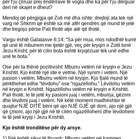
për t’ju çliruar prej ëndërrave të vogla dhe ka për t’ju dërguar
deri në skajet e dheut?
Mendoj që përgjigja që Zoti më dha ishte: drejtoji ata tek një
varg në Shkrim që është sa më afër qendrës që mund të jetë
dhe tregoju përse Pali thotë atje atë që thotë.
Vargu është Galatasve 6:14: “Sa për mua, mos ndodhtë kurrë
që unë të mburrem me tjetër gjë, veç për kryqin e Zotit tonë
Jezu Krisht, për të cilin bota është kryqëzuar tek unë edhe
unë te bota.”
Ose për ta thënë pozitivisht: Mburru vetëm në kryqin e Jezu
Krishtit. Kjo është një ide e vetme. Një synim i vetëm. Një
pasion i vetëm. Mburru vetëm në kryqin. Kjo fjalë mund të
përkthehet edhe “lëvdohu” ose “ngazëllohu.” Lëvdohu vetëm
në kryqin e Krishtit. Ngazëllohu vetëm në kryqin e Krishtit.
Pali thotë, le të jetë ky pasioni juaj i vetëm, mburrja, gëzimi
dhe lëvdimi juaj i vetëm. Në këtë moment madhështor të
quajtur NJË DITË bëni që ajo NJË GJË që doni, ajo një gjë
që çmoni, ajo një gjë në të cilën ngazëlloheni dhe lëvdoheni
le të jetë kryqi i Jezu Krishtit.
Kjo është tronditëse për dy arsye.
1) Një është sikur të thuash: Mburru vetëm në karrigen