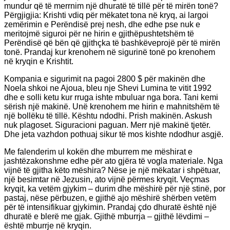
mundur që të merrnim një dhuratë të tillë për të mirën tonë?
Përgjigjia: Krishti vdiq për mëkatet tona në kryq, ai largoi
zemërimin e Perëndisë prej nesh, dhe edhe pse nuk e
meritojmë siguroi për ne hirin e gjithëpushtetshëm të
Perëndisë që bën që gjithçka të bashkëveprojë për të mirën
tonë. Prandaj kur krenohem në sigurinë tonë po krenohem
në kryqin e Krishtit.
Kompania e sigurimit na pagoi 2800 $ për makinën dhe
Noela shkoi ne Ajoua, bleu nje Shevi Lumina te vitit 1992
dhe e solli ketu kur rruga ishte mbuluar nga bora. Tani kemi
sërish një makinë. Unë krenohem me hirin e mahnitshëm të
një bollëku të tillë. Kështu ndodhi. Prish makinën. Askush
nuk plagoset. Siguracioni paguan. Merr një makinë tjetër.
Dhe jeta vazhdon pothuaj sikur të mos kishte ndodhur asgjë.
Me falenderim ul kokën dhe mburrem me mëshirat e
jashtëzakonshme edhe për ato gjëra të vogla materiale. Nga
vijnë të gjitha këto mëshira? Nëse je një mëkatar i shpëtuar,
një besimtar në Jezusin, ato vijnë përmes kryqit. Veçmas
kryqit, ka vetëm gjykim – durim dhe mëshirë për një stinë, por
pastaj, nëse përbuzen, e gjithë ajo mëshirë shërben vetëm
për të intensifikuar gjykimin. Prandaj çdo dhuratë është një
dhuratë e blerë me gjak. Gjithë mburrja – gjithë lëvdimi –
është mburrje në kryqin.