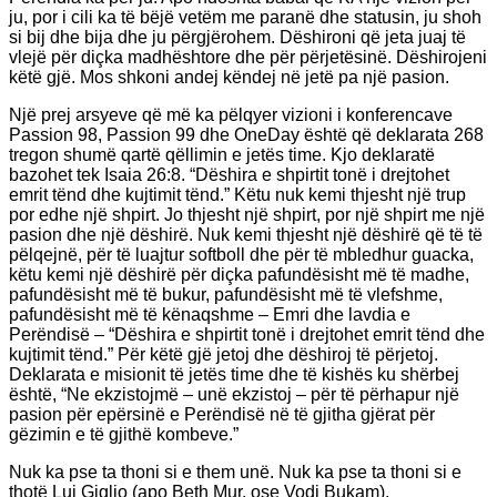
ju, por i cili ka të bëjë vetëm me paranë dhe statusin, ju shoh
si bij dhe bija dhe ju përgjërohem. Dëshironi që jeta juaj të
vlejë për diçka madhështore dhe për përjetësinë. Dëshirojeni
këtë gjë. Mos shkoni andej këndej në jetë pa një pasion.
Një prej arsyeve që më ka pëlqyer vizioni i konferencave
Passion 98, Passion 99 dhe OneDay është që deklarata 268
tregon shumë qartë qëllimin e jetës time. Kjo deklaratë
bazohet tek Isaia 26:8. “Dëshira e shpirtit tonë i drejtohet
emrit tënd dhe kujtimit tënd.” Këtu nuk kemi thjesht një trup
por edhe një shpirt. Jo thjesht një shpirt, por një shpirt me një
pasion dhe një dëshirë. Nuk kemi thjesht një dëshirë që të të
pëlqejnë, për të luajtur softboll dhe për të mbledhur guacka,
këtu kemi një dëshirë për diçka pafundësisht më të madhe,
pafundësisht më të bukur, pafundësisht më të vlefshme,
pafundësisht më të kënaqshme – Emri dhe lavdia e
Perëndisë – “Dëshira e shpirtit tonë i drejtohet emrit tënd dhe
kujtimit tënd.” Për këtë gjë jetoj dhe dëshiroj të përjetoj.
Deklarata e misionit të jetës time dhe të kishës ku shërbej
është, “Ne ekzistojmë – unë ekzistoj – për të përhapur një
pasion për epërsinë e Perëndisë në të gjitha gjërat për
gëzimin e të gjithë kombeve.”
Nuk ka pse ta thoni si e them unë. Nuk ka pse ta thoni si e
thotë Lui Giglio (apo Beth Mur, ose Vodi Bukam).