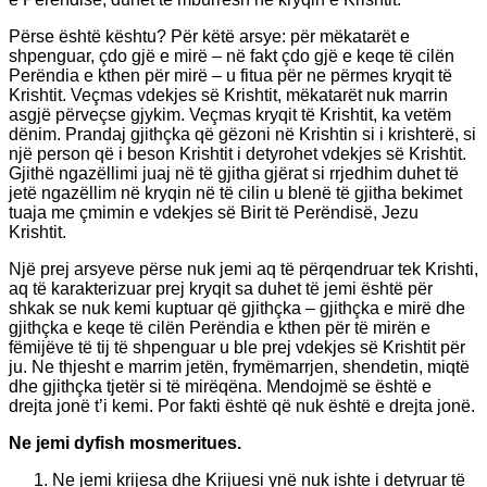
Përse është kështu? Për këtë arsye: për mëkatarët e
shpenguar, çdo gjë e mirë – në fakt çdo gjë e keqe të cilën
Perëndia e kthen për mirë – u fitua për ne përmes kryqit të
Krishtit. Veçmas vdekjes së Krishtit, mëkatarët nuk marrin
asgjë përveçse gjykim. Veçmas kryqit të Krishtit, ka vetëm
dënim. Prandaj gjithçka që gëzoni në Krishtin si i krishterë, si
një person që i beson Krishtit i detyrohet vdekjes së Krishtit.
Gjithë ngazëllimi juaj në të gjitha gjërat si rrjedhim duhet të
jetë ngazëllim në kryqin në të cilin u blenë të gjitha bekimet
tuaja me çmimin e vdekjes së Birit të Perëndisë, Jezu
Krishtit.
Një prej arsyeve përse nuk jemi aq të përqendruar tek Krishti,
aq të karakterizuar prej kryqit sa duhet të jemi është për
shkak se nuk kemi kuptuar që gjithçka – gjithçka e mirë dhe
gjithçka e keqe të cilën Perëndia e kthen për të mirën e
fëmijëve të tij të shpenguar u ble prej vdekjes së Krishtit për
ju. Ne thjesht e marrim jetën, frymëmarrjen, shendetin, miqtë
dhe gjithçka tjetër si të mirëqëna. Mendojmë se është e
drejta jonë t’i kemi. Por fakti është që nuk është e drejta jonë.
Ne jemi dyfish mosmeritues.
Ne jemi krijesa dhe Krijuesi ynë nuk ishte i detyruar të