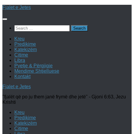
Skip
Fjalet e Jetes
to
content
Search
for:
Kreu
Predikime
Katekizëm
Citime
Libra
Pyetje & Përgjigje
Mendime Shtjelluese
Kontakt
Fjalet e Jetes
"fjalët që po ju them janë frymë dhe jetë" - Gjoni 6:63, Jezu
Krishti
Kreu
Predikime
Katekizëm
Citime
Libra