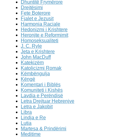
Dhuntitë Frymërore
Drejtësimi
Fete Boterore
Fjalet e Jezusit
Harmonia Raciale
Hedonizmi i Krishtere
Heronjte e Reformimit
Homoseksualiteti
J. C. Ryle
Jeta e Krishtere
John MacDuff
Katekizëm
Katolicizmi Romak
Këmbëngulja
Këngë
Komentari i Biblës
Komuniteti i Kishës
Lavdia e Perëndisë
Letra Drejtuar Hebrenjve
Letra e Jakobit
Libra
Lindja e Re
Lutja
Martesa & Prindërimi
Meditime