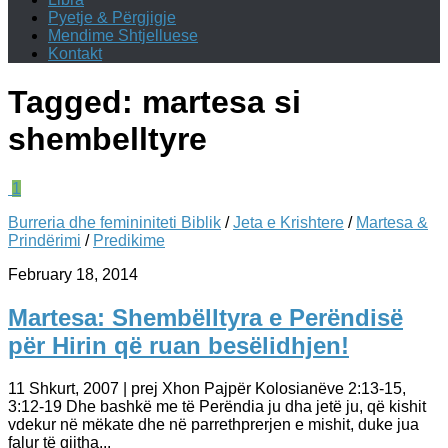
Pyetje & Përgjigje
Mendime Shtjelluese
Kontakt
Tagged:
martesa si
shembelltyre
1
Burreria dhe femininiteti Biblik
/
Jeta e Krishtere
/
Martesa &
Prindërimi
/
Predikime
February 18, 2014
Martesa: Shembëlltyra e Perëndisë
për Hirin që ruan besëlidhjen!
11 Shkurt, 2007 | prej Xhon Pajpër Kolosianëve 2:13-15,
3:12-19 Dhe bashkë me të Perëndia ju dha jetë ju, që kishit
vdekur në mëkate dhe në parrethprerjen e mishit, duke jua
falur të gjitha...