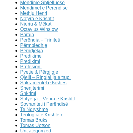
Mendime Shtjelluese
Mendimet e Perendise
Methju Henri
Natyra e Krishtit
Njeriu & Mëkati
Octavius Winslow
Paraja
Perëndia – Triniteti
Përmbledhje
Perndjekja
Predikime
Predikimi
Profesioni
Pyetje & Përgjigje
Qielli – Ringjallja e trupi
Sakramentet e Kishes
Shenjterimi
Shkrimi
Shlyerja – Vepra e Krishtit
Sovraniteti i Perëndisë
Te Ndryshme
Teologjia e Krishtere
Tomas Bruks
Tomas Uotson
Uncategorized