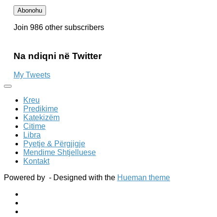
Email-
Abonohu
it
Join 986 other subscribers
Na ndiqni në Twitter
My Tweets
Kreu
Predikime
Katekizëm
Citime
Libra
Pyetje & Përgjigje
Mendime Shtjelluese
Kontakt
Powered by
- Designed with the
Hueman theme