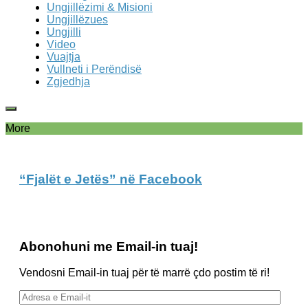
Ungjillëzimi & Misioni
Ungjillëzues
Ungjilli
Video
Vuajtja
Vullneti i Perëndisë
Zgjedhja
More
“Fjalët e Jetës” në Facebook
Abonohuni me Email-in tuaj!
Vendosni Email-in tuaj për të marrë çdo postim të ri!
Adresa
e