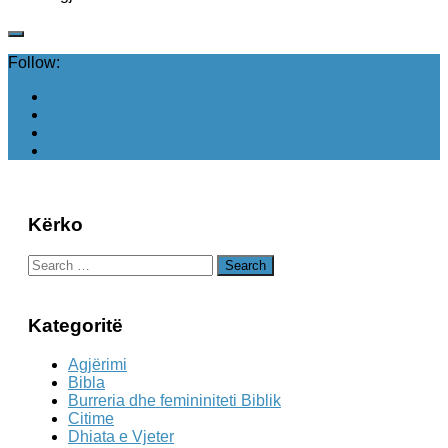
Follow:
Kërko
Search
for:
Kategoritë
Agjërimi
Bibla
Burreria dhe femininiteti Biblik
Citime
Dhiata e Vjeter