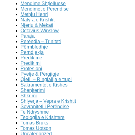
Mendime Shtjelluese
Mendimet e Perendise
Methju Henri
Natyra e Krishtit
Njeriu & Mëkati
Octavius Winslow
Paraja
Perëndia – Triniteti
Përmbledhje
Perndjekja
Predikime
Predikimi
Profesioni
Pyetje & Përgjigje
Qielli – Ringjallja e trupi
Sakramentet e Kishes
Shenjterimi
Shkrimi
Shlyerja – Vepra e Krishtit
Sovraniteti i Perëndisë
Te Ndryshme
Teologjia e Krishtere
Tomas Bruks
Tomas Uotson
Uncategorized