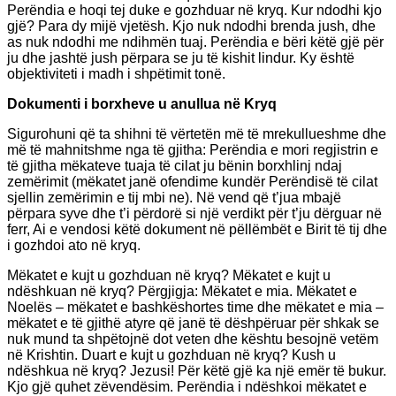
Perëndia e hoqi tej duke e gozhduar në kryq. Kur ndodhi kjo
gjë? Para dy mijë vjetësh. Kjo nuk ndodhi brenda jush, dhe
as nuk ndodhi me ndihmën tuaj. Perëndia e bëri këtë gjë për
ju dhe jashtë jush përpara se ju të kishit lindur. Ky është
objektiviteti i madh i shpëtimit tonë.
Dokumenti i borxheve u anullua në Kryq
Sigurohuni që ta shihni të vërtetën më të mrekullueshme dhe
më të mahnitshme nga të gjitha: Perëndia e mori regjistrin e
të gjitha mëkateve tuaja të cilat ju bënin borxhlinj ndaj
zemërimit (mëkatet janë ofendime kundër Perëndisë të cilat
sjellin zemërimin e tij mbi ne). Në vend që t’jua mbajë
përpara syve dhe t’i përdorë si një verdikt për t’ju dërguar në
ferr, Ai e vendosi këtë dokument në pëllëmbët e Birit të tij dhe
i gozhdoi ato në kryq.
Mëkatet e kujt u gozhduan në kryq? Mëkatet e kujt u
ndëshkuan në kryq? Përgjigja: Mëkatet e mia. Mëkatet e
Noelës – mëkatet e bashkëshortes time dhe mëkatet e mia –
mëkatet e të gjithë atyre që janë të dëshpëruar për shkak se
nuk mund ta shpëtojnë dot veten dhe kështu besojnë vetëm
në Krishtin. Duart e kujt u gozhduan në kryq? Kush u
ndëshkua në kryq? Jezusi! Për këtë gjë ka një emër të bukur.
Kjo gjë quhet zëvendësim. Perëndia i ndëshkoi mëkatet e