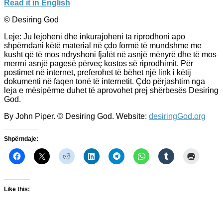
Read it in English
© Desiring God
Leje: Ju lejoheni dhe inkurajoheni ta riprodhoni apo
shpërndani këtë material në çdo formë të mundshme me
kusht që të mos ndryshoni fjalët në asnjë mënyrë dhe të mos
merrni asnjë pagesë përveç kostos së riprodhimit. Për
postimet në internet, preferohet të bëhet një link i këtij
dokumenti në faqen tonë të internetit. Çdo përjashtim nga
leja e mësipërme duhet të aprovohet prej shërbesës Desiring
God.
By John Piper. © Desiring God. Website:
desiringGod.org
Shpërndaje:
Like this: