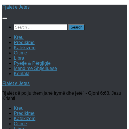
Skip
Fjalet e Jetes
to
content
Search
for:
Kreu
Predikime
Katekizëm
Citime
Libra
Pyetje & Përgjigje
Mendime Shtjelluese
Kontakt
Fjalet e Jetes
"fjalët që po ju them janë frymë dhe jetë" - Gjoni 6:63, Jezu
Krishti
Kreu
Predikime
Katekizëm
Citime
Libra