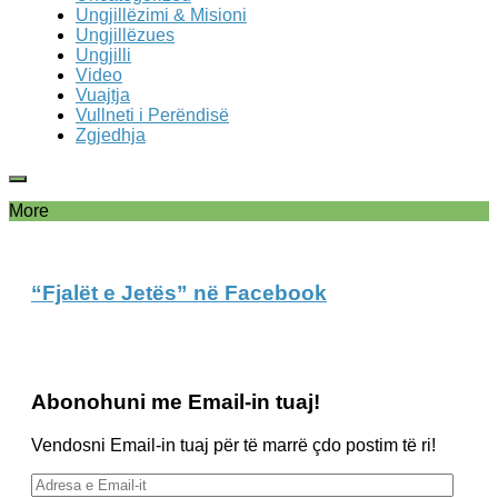
Ungjillëzimi & Misioni
Ungjillëzues
Ungjilli
Video
Vuajtja
Vullneti i Perëndisë
Zgjedhja
More
“Fjalët e Jetës” në Facebook
Abonohuni me Email-in tuaj!
Vendosni Email-in tuaj për të marrë çdo postim të ri!
Adresa