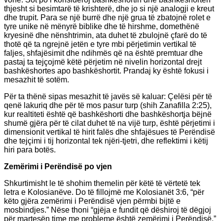
thjesht si besimtarë të krishterë, dhe jo si një analogji e kreut
dhe trupit. Para se një burrë dhe një grua të zbatojnë rolet e
tyre unike në mënyrë biblike dhe të hirshme, domethënë
kryesinë dhe nënshtrimin, ata duhet të zbulojnë çfarë do të
thotë që ta ngrejnë jetën e tyre mbi përjetimin vertikal të
faljes, shfajësimit dhe ndihmës që na është premtuar dhe
pastaj ta tejçojmë këtë përjetim në nivelin horizontal drejt
bashkëshortes apo bashkëshortit. Prandaj ky është fokusi i
mesazhit të sotëm.
Për ta thënë sipas mesazhit të javës së kaluar: Çelësi për të
qenë lakuriq dhe për të mos pasur turp (shih Zanafilla 2:25),
kur realtiteti është që bashkëshorti dhe bashkëshortja bëjnë
shumë gjëra për të cilat duhet të na vijë turp, është përjetimi i
dimensionit vertikal të hirit falës dhe shfajësues të Perëndisë
dhe tejçimi i tij horizontal tek njëri-tjetri, dhe reflektimi i këtij
hiri para botës.
Zemërimi i Perëndisë po vjen
Shkurtimisht le të shohim themelin për këtë të vërtetë tek
letra e Kolosianëve. Do të fillojmë me Kolosianët 3:6, “për
këto gjëra zemërimi i Perëndisë vjen përmbi bijtë e
mosbindjes.” Nëse thoni “gjëja e fundit që dëshiroj të dëgjoj
për martesën time me probleme është zemërimi i Perëndisë,”