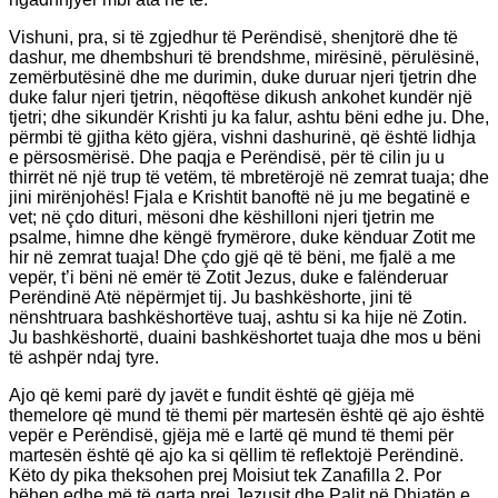
Vishuni, pra, si të zgjedhur të Perëndisë, shenjtorë dhe të
dashur, me dhembshuri të brendshme, mirësinë, përulësinë,
zemërbutësinë dhe me durimin, duke duruar njeri tjetrin dhe
duke falur njeri tjetrin, nëqoftëse dikush ankohet kundër një
tjetri; dhe sikundër Krishti ju ka falur, ashtu bëni edhe ju. Dhe,
përmbi të gjitha këto gjëra, vishni dashurinë, që është lidhja
e përsosmërisë. Dhe paqja e Perëndisë, për të cilin ju u
thirrët në një trup të vetëm, të mbretërojë në zemrat tuaja; dhe
jini mirënjohës! Fjala e Krishtit banoftë në ju me begatinë e
vet; në çdo dituri, mësoni dhe këshilloni njeri tjetrin me
psalme, himne dhe këngë frymërore, duke kënduar Zotit me
hir në zemrat tuaja! Dhe çdo gjë që të bëni, me fjalë a me
vepër, t’i bëni në emër të Zotit Jezus, duke e falënderuar
Perëndinë Atë nëpërmjet tij. Ju bashkëshorte, jini të
nënshtruara bashkëshortëve tuaj, ashtu si ka hije në Zotin.
Ju bashkëshortë, duaini bashkëshortet tuaja dhe mos u bëni
të ashpër ndaj tyre.
Ajo që kemi parë dy javët e fundit është që gjëja më
themelore që mund të themi për martesën është që ajo është
vepër e Perëndisë, gjëja më e lartë që mund të themi për
martesën është që ajo ka si qëllim të reflektojë Perëndinë.
Këto dy pika theksohen prej Moisiut tek Zanafilla 2. Por
bëhen edhe më të qarta prej Jezusit dhe Palit në Dhiatën e