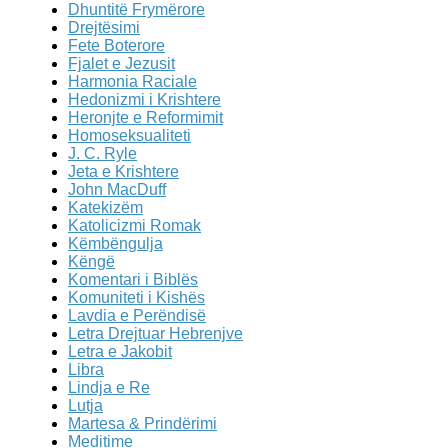
Dhuntitë Frymërore
Drejtësimi
Fete Boterore
Fjalet e Jezusit
Harmonia Raciale
Hedonizmi i Krishtere
Heronjte e Reformimit
Homoseksualiteti
J. C. Ryle
Jeta e Krishtere
John MacDuff
Katekizëm
Katolicizmi Romak
Këmbëngulja
Këngë
Komentari i Biblës
Komuniteti i Kishës
Lavdia e Perëndisë
Letra Drejtuar Hebrenjve
Letra e Jakobit
Libra
Lindja e Re
Lutja
Martesa & Prindërimi
Meditime