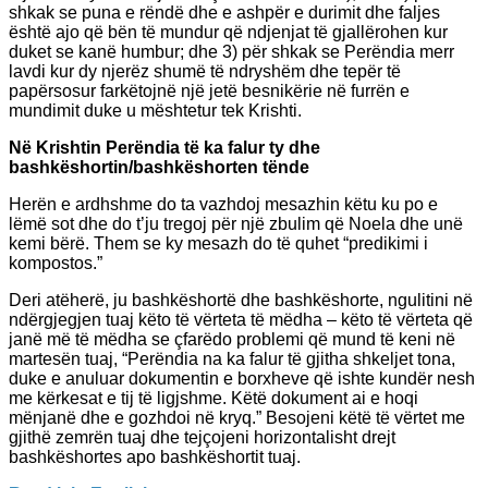
shkak se puna e rëndë dhe e ashpër e durimit dhe faljes
është ajo që bën të mundur që ndjenjat të gjallërohen kur
duket se kanë humbur; dhe 3) për shkak se Perëndia merr
lavdi kur dy njerëz shumë të ndryshëm dhe tepër të
papërsosur farkëtojnë një jetë besnikërie në furrën e
mundimit duke u mështetur tek Krishti.
Në Krishtin Perëndia të ka falur ty dhe
bashkëshortin/bashkëshorten tënde
Herën e ardhshme do ta vazhdoj mesazhin këtu ku po e
lëmë sot dhe do t’ju tregoj për një zbulim që Noela dhe unë
kemi bërë. Them se ky mesazh do të quhet “predikimi i
kompostos.”
Deri atëherë, ju bashkëshortë dhe bashkëshorte, ngulitini në
ndërgjegjen tuaj këto të vërteta të mëdha – këto të vërteta që
janë më të mëdha se çfarëdo problemi që mund të keni në
martesën tuaj, “Perëndia na ka falur të gjitha shkeljet tona,
duke e anuluar dokumentin e borxheve që ishte kundër nesh
me kërkesat e tij të ligjshme. Këtë dokument ai e hoqi
mënjanë dhe e gozhdoi në kryq.” Besojeni këtë të vërtet me
gjithë zemrën tuaj dhe tejçojeni horizontalisht drejt
bashkëshortes apo bashkëshortit tuaj.