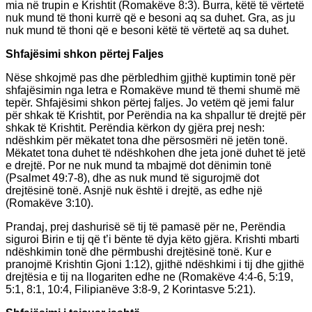
mia në trupin e Krishtit (Romakëve 8:3). Burra, këtë të vërtetë
nuk mund të thoni kurrë që e besoni aq sa duhet. Gra, as ju
nuk mund të thoni që e besoni këtë të vërtetë aq sa duhet.
Shfajësimi shkon përtej Faljes
Nëse shkojmë pas dhe përbledhim gjithë kuptimin tonë për
shfajësimin nga letra e Romakëve mund të themi shumë më
tepër. Shfajësimi shkon përtej faljes. Jo vetëm që jemi falur
për shkak të Krishtit, por Perëndia na ka shpallur të drejtë për
shkak të Krishtit. Perëndia kërkon dy gjëra prej nesh:
ndëshkim për mëkatet tona dhe përsosmëri në jetën tonë.
Mëkatet tona duhet të ndëshkohen dhe jeta jonë duhet të jetë
e drejtë. Por ne nuk mund ta mbajmë dot dënimin tonë
(Psalmet 49:7-8), dhe as nuk mund të sigurojmë dot
drejtësinë tonë. Asnjë nuk është i drejtë, as edhe një
(Romakëve 3:10).
Prandaj, prej dashurisë së tij të pamasë për ne, Perëndia
siguroi Birin e tij që t’i bënte të dyja këto gjëra. Krishti mbarti
ndëshkimin tonë dhe përmbushi drejtësinë tonë. Kur e
pranojmë Krishtin Gjoni 1:12), gjithë ndëshkimi i tij dhe gjithë
drejtësia e tij na llogariten edhe ne (Romakëve 4:4-6, 5:19,
5:1, 8:1, 10:4, Filipianëve 3:8-9, 2 Korintasve 5:21).