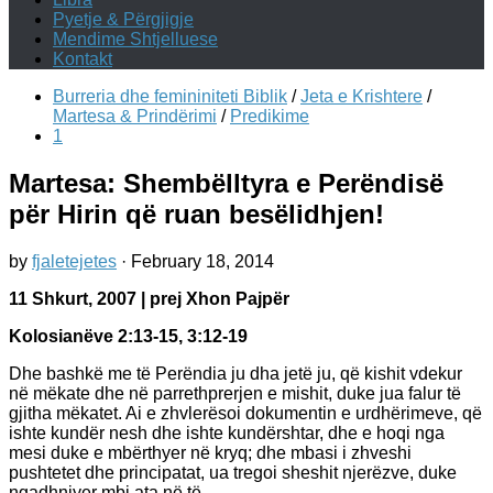
Pyetje & Përgjigje
Mendime Shtjelluese
Kontakt
Burreria dhe femininiteti Biblik
/
Jeta e Krishtere
/
Martesa & Prindërimi
/
Predikime
1
Martesa: Shembëlltyra e Perëndisë
për Hirin që ruan besëlidhjen!
by
fjaletejetes
·
February 18, 2014
11 Shkurt, 2007 | prej Xhon Pajpër
Kolosianëve 2:13-15, 3:12-19
Dhe bashkë me të Perëndia ju dha jetë ju, që kishit vdekur
në mëkate dhe në parrethprerjen e mishit, duke jua falur të
gjitha mëkatet. Ai e zhvlerësoi dokumentin e urdhërimeve, që
ishte kundër nesh dhe ishte kundërshtar, dhe e hoqi nga
mesi duke e mbërthyer në kryq; dhe mbasi i zhveshi
pushtetet dhe principatat, ua tregoi sheshit njerëzve, duke
ngadhnjyer mbi ata në të.