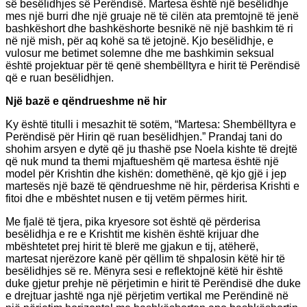
së besëlidhjes së Perëndisë. Martesa është një besëlidhje
mes një burri dhe një gruaje në të cilën ata premtojnë të jenë
bashkëshort dhe bashkëshorte besnikë në një bashkim të ri
në një mish, për aq kohë sa të jetojnë. Kjo besëlidhje, e
vulosur me betimet solemne dhe me bashkimin seksual
është projektuar për të qenë shembëlltyra e hirit të Perëndisë
që e ruan besëlidhjen.
Një bazë e qëndrueshme në hir
Ky është titulli i mesazhit të sotëm, “Martesa: Shembëlltyra e
Perëndisë për Hirin që ruan besëlidhjen.” Prandaj tani do
shohim arsyen e dytë që ju thashë pse Noela kishte të drejtë
që nuk mund ta themi mjaftueshëm që martesa është një
model për Krishtin dhe kishën: domethënë, që kjo gjë i jep
martesës një bazë të qëndrueshme në hir, përderisa Krishti e
fitoi dhe e mbështet nusen e tij vetëm përmes hirit.
Me fjalë të tjera, pika kryesore sot është që përderisa
besëlidhja e re e Krishtit me kishën është krijuar dhe
mbështetet prej hirit të blerë me gjakun e tij, atëherë,
martesat njerëzore kanë për qëllim të shpalosin këtë hir të
besëlidhjes së re. Mënyra sesi e reflektojnë këtë hir është
duke gjetur prehje në përjetimin e hirit të Perëndisë dhe duke
e drejtuar jashtë nga një përjetim vertikal me Perëndinë në