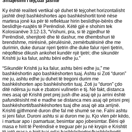
Shfajësimi i tejçuar jashtë
Ky është realiteti vertikal që duhet të tejçohet horizontalisht
jashtë drejt bashkëshortes apo bashkëshortit tonë nëse
martesa jonë ka për të reflektuar hirin beslidhje-bërës dhe
beslidhje-ruajtës të Perëndisë. Këtë gjë e shohim tek
Kolosianëve 3:12-13, “Vishuni, pra, si të zgjedhur të
Perëndisë, shenjtorë dhe të dashur, me dhembshuri të
brendshme, mirësinë, përulësinë, zemërbutësinë dhe me
durimin, duke duruar njeri tjetrin dhe duke falur njeri tjetrin,
nëqoftëse dikush ankohet kundër një tjetri; dhe sikundër
Krishti ju ka falur, ashtu bëni edhe ju.”
“Sikundër Krishti ju ka falur, ashtu bëni edhe ju,” me
bashkëshortin apo bashkëshorten tuaj. Ashtu si Zoti “duron”
me ju, ashtu edhe ju duhet të tregoni durim me
bashkëshorten apo bashkëshortin tuaj. Zoti ju “duron” çdo
ditë ndërsa ju nuk e zbatoni vullnetin e tij. Në fakt, distanca
mes asaj që Krishti pret prej jush dhe asaj që ju arrini është
pafundësisht më e madhe se distanca mes asaj që prisni prej
bashkëshortit/bashkëshortes tuaj dhe asaj që ata arrijnë.
Krishti gjithmonë duron dhe fal më shumë se ne. Falni ashtu
si jeni falur. Duroni ashtu si ai duron me ju. Kjo vlen për këdo,
i martuar apo i pamartuar, besimtar apo jobesimtar. Bëni që
masa e hirit të Perëndisë e treguar për ju në kryqin e Krishtit
të jetë masa e hirit tuaj ndaj bashkëshortes/bashkëshortit