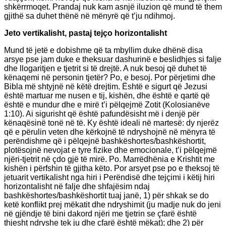
shkërrmoqet. Prandaj nuk kam asnjë iluzion që mund të them
gjithë sa duhet thënë në mënyrë që t’ju ndihmoj.
Jeto vertikalisht, pastaj tejço horizontalisht
Mund të jetë e dobishme që ta mbyllim duke dhënë disa
arsye pse jam duke e theksuar dashurinë e beslidhjes si falje
dhe llogaritjen e tjetrit si të drejtë. A nuk besoj që duhet të
kënaqemi në personin tjetër? Po, e besoj. Por përjetimi dhe
Bibla më shtyjnë në këtë drejtim. Është e sigurt që Jezusi
është martuar me nusen e tij, kishën, dhe është e qartë që
është e mundur dhe e mirë t’i pëlqejmë Zotit (Kolosianëve
1:10). Ai sigurisht që është pafundësisht më i denjë për
kënaqësinë tonë në të. Ky është ideali në martesë: dy njerëz
që e përulin veten dhe kërkojnë të ndryshojnë në mënyra të
perëndishme që i pëlqejnë bashkëshortes/bashkëshortit,
plotësojnë nevojat e tyre fizike dhe emocionale, t’i pëlqejmë
njëri-tjetrit në çdo gjë të mirë. Po. Marrëdhënia e Krishtit me
kishën i përfshin të gjitha këto. Por arsyet pse po e theksoj të
jetuarit vertikalisht nga hiri i Perëndisë dhe tejçimi i këtij hiri
horizontalisht në falje dhe shfajësim ndaj
bashkëshortes/bashkëshortit tuaj janë, 1) për shkak se do
ketë konflikt prej mëkatit dhe ndryshimit (ju madje nuk do jeni
në gjëndje të bini dakord njëri me tjetrin se çfarë është
thjesht ndryshe tek ju dhe çfarë është mëkat); dhe 2) për