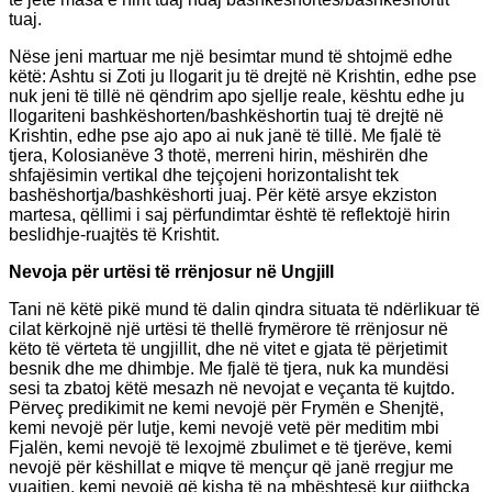
tuaj.
Nëse jeni martuar me një besimtar mund të shtojmë edhe
këtë: Ashtu si Zoti ju llogarit ju të drejtë në Krishtin, edhe pse
nuk jeni të tillë në qëndrim apo sjellje reale, kështu edhe ju
llogariteni bashkëshorten/bashkëshortin tuaj të drejtë në
Krishtin, edhe pse ajo apo ai nuk janë të tillë. Me fjalë të
tjera, Kolosianëve 3 thotë, merreni hirin, mëshirën dhe
shfajësimin vertikal dhe tejçojeni horizontalisht tek
bashëshortja/bashkëshorti juaj. Për këtë arsye ekziston
martesa, qëllimi i saj përfundimtar është të reflektojë hirin
beslidhje-ruajtës të Krishtit.
Nevoja për urtësi të rrënjosur në Ungjill
Tani në këtë pikë mund të dalin qindra situata të ndërlikuar të
cilat kërkojnë një urtësi të thellë frymërore të rrënjosur në
këto të vërteta të ungjillit, dhe në vitet e gjata të përjetimit
besnik dhe me dhimbje. Me fjalë të tjera, nuk ka mundësi
sesi ta zbatoj këtë mesazh në nevojat e veçanta të kujtdo.
Përveç predikimit ne kemi nevojë për Frymën e Shenjtë,
kemi nevojë për lutje, kemi nevojë vetë për meditim mbi
Fjalën, kemi nevojë të lexojmë zbulimet e të tjerëve, kemi
nevojë për këshillat e miqve të mençur që janë rregjur me
vuajtjen, kemi nevojë që kisha të na mbështesë kur gjithçka