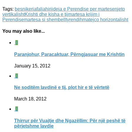
Tags:
besnikeria
falja
hiri
ideja e Perendise per martesen
jeto
vertikalisht
Krishti dhe kisha e tij
martesa krijim i
Perendise
martesa si shembelltyre
ndihma
tejco horizontalisht
You may also like...
0
Paranjohur, Paracaktuar, Përngjasuar me Krishtin
January 15, 2012
0
Ne soditëm lavdinë e tij, plot hir e të vërtetë
March 18, 2012
0
Thirrur për Vuajtje dhe Ngazëllim: Për një peshë të
përjetshme lavdie