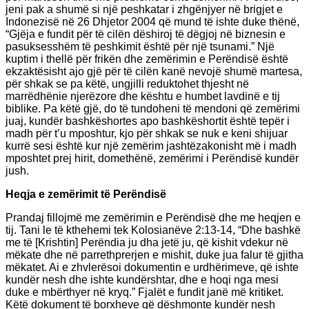
jeni pak a shumë si një peshkatar i zhgënjyer në brigjet e
Indonezisë në 26 Dhjetor 2004 që mund të ishte duke thënë,
“Gjëja e fundit për të cilën dëshiroj të dëgjoj në biznesin e
pasuksesshëm të peshkimit është për një tsunami.” Një
kuptim i thellë për frikën dhe zemërimin e Perëndisë është
ekzaktësisht ajo gjë për të cilën kanë nevojë shumë martesa,
për shkak se pa këtë, ungjilli reduktohet thjesht në
marrëdhënie njerëzore dhe kështu e humbet lavdinë e tij
biblike. Pa këtë gjë, do të tundoheni të mendoni që zemërimi
juaj, kundër bashkëshortes apo bashkëshortit është tepër i
madh për t’u mposhtur, kjo për shkak se nuk e keni shijuar
kurrë sesi është kur një zemërim jashtëzakonisht më i madh
mposhtet prej hirit, domethënë, zemërimi i Perëndisë kundër
jush.
Heqja e zemërimit të Perëndisë
Prandaj fillojmë me zemërimin e Perëndisë dhe me heqjen e
tij. Tani le të kthehemi tek Kolosianëve 2:13-14, “Dhe bashkë
me të [Krishtin] Perëndia ju dha jetë ju, që kishit vdekur në
mëkate dhe në parrethprerjen e mishit, duke jua falur të gjitha
mëkatet. Ai e zhvlerësoi dokumentin e urdhërimeve, që ishte
kundër nesh dhe ishte kundërshtar, dhe e hoqi nga mesi
duke e mbërthyer në kryq.” Fjalët e fundit janë më kritiket.
Këtë dokument të borxheve që dëshmonte kundër nesh