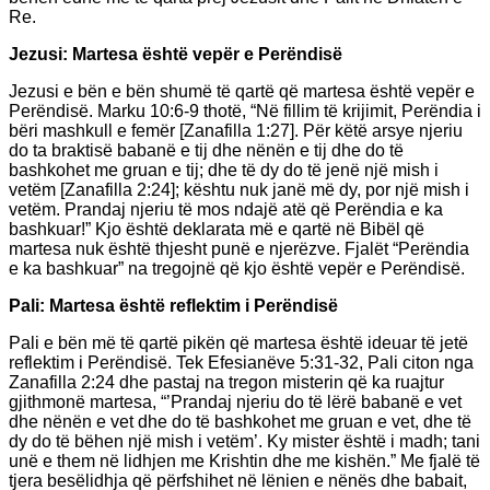
Re.
Jezusi: Martesa është vepër e Perëndisë
Jezusi e bën e bën shumë të qartë që martesa është vepër e
Perëndisë. Marku 10:6-9 thotë, “Në fillim të krijimit, Perëndia i
bëri mashkull e femër [Zanafilla 1:27]. Për këtë arsye njeriu
do ta braktisë babanë e tij dhe nënën e tij dhe do të
bashkohet me gruan e tij; dhe të dy do të jenë një mish i
vetëm [Zanafilla 2:24]; kështu nuk janë më dy, por një mish i
vetëm. Prandaj njeriu të mos ndajë atë që Perëndia e ka
bashkuar!” Kjo është deklarata më e qartë në Bibël që
martesa nuk është thjesht punë e njerëzve. Fjalët “Perëndia
e ka bashkuar” na tregojnë që kjo është vepër e Perëndisë.
Pali: Martesa është reflektim i Perëndisë
Pali e bën më të qartë pikën që martesa është ideuar të jetë
reflektim i Perëndisë. Tek Efesianëve 5:31-32, Pali citon nga
Zanafilla 2:24 dhe pastaj na tregon misterin që ka ruajtur
gjithmonë martesa, “’Prandaj njeriu do të lërë babanë e vet
dhe nënën e vet dhe do të bashkohet me gruan e vet, dhe të
dy do të bëhen një mish i vetëm’. Ky mister është i madh; tani
unë e them në lidhjen me Krishtin dhe me kishën.” Me fjalë të
tjera besëlidhja që përfshihet në lënien e nënës dhe babait,