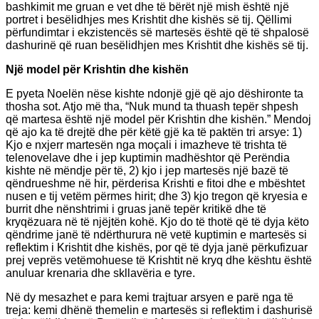
bashkimit me gruan e vet dhe të bërët një mish është një
portret i besëlidhjes mes Krishtit dhe kishës së tij. Qëllimi
përfundimtar i ekzistencës së martesës është që të shpalosë
dashurinë që ruan besëlidhjen mes Krishtit dhe kishës së tij.
Një model për Krishtin dhe kishën
E pyeta Noelën nëse kishte ndonjë gjë që ajo dëshironte ta
thosha sot. Atjo më tha, “Nuk mund ta thuash tepër shpesh
që martesa është një model për Krishtin dhe kishën.” Mendoj
që ajo ka të drejtë dhe për këtë gjë ka të paktën tri arsye: 1)
Kjo e nxjerr martesën nga moçali i imazheve të trishta të
telenovelave dhe i jep kuptimin madhështor që Perëndia
kishte në mëndje për të, 2) kjo i jep martesës një bazë të
qëndrueshme në hir, përderisa Krishti e fitoi dhe e mbështet
nusen e tij vetëm përmes hirit; dhe 3) kjo tregon që kryesia e
burrit dhe nënshtrimi i gruas janë tepër kritikë dhe të
kryqëzuara në të njëjtën kohë. Kjo do të thotë që të dyja këto
qëndrime janë të ndërthurura në vetë kuptimin e martesës si
reflektim i Krishtit dhe kishës, por që të dyja janë përkufizuar
prej veprës vetëmohuese të Krishtit në kryq dhe kështu është
anuluar krenaria dhe skllavëria e tyre.
Në dy mesazhet e para kemi trajtuar arsyen e parë nga të
treja: kemi dhënë themelin e martesës si reflektim i dashurisë