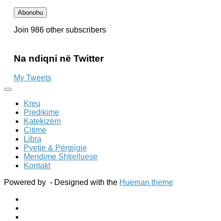
e
Email-
Abonohu
it
Join 986 other subscribers
Na ndiqni në Twitter
My Tweets
Kreu
Predikime
Katekizëm
Citime
Libra
Pyetje & Përgjigje
Mendime Shtjelluese
Kontakt
Powered by
- Designed with the
Hueman theme