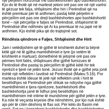
një përjetim horizontal me bashkëshorten apo bashkëshortin.
Kjo do të thotë që në martesë jetoni orë pas ore në një varësi
të gëzuar tek falja, shfajësimi dhe hiri i Perëndisë që na
është premtuar për të ardhmen; pastaj këtë përjetim e
përcjellim orë pas ore drejt bashkëshortes apo bashkëshortit
tonë – një përcjellje e faljes së Perëndisë, shfajësimit të
Perëndisë dhe ndihmës që Ai ka premtuar të na japë në të
ardhmen. Kjo është pika që do trajtojmë sot.
Rëndësia qëndrore e Faljes, Shfajësimit dhe Hirit
Jam i vetëdijshëm që të gjithë të krishterët duhet ta bëjnë
këtë gjë në të gjitha marrëdhëniet e tyre (jo vetëm të
krishterët e martuar); domethënë të jetojmë orë pas ore
përmes hirit falës, shfajësues dhe gjithë furnizues të
Perëndisë dhe pastaj ta përcjellim të gjithë këtë hir tek
njerëzit e tjerë në jetën tonë. Jezusi thotë që e gjithë jeta jonë
është një reflektim i lavdisë së Perëndisë (Mateu 5:16). Por
martesa është ideuar të jetë një reflektim unik i hirit të
besëlidhjes së Perëndisë për shkak se ndryshe nga gjithë
marrëdhëniet e tjera njerëzore, bashkëshorti dhe
bashkëshortja janë të lidhur prej besëlidhjes në
marrëdhënien më intime të mundshme për gjithë jetën e tyre.
Ka role të veçanta kryesie dhe nënshtrimi, por kjo nuk është
ajo për të cilën dëshiroj të flas sot. Për këto do flasim më
vonë. Sot po i konsideroj bashkëshortin dhe bashkëshorten