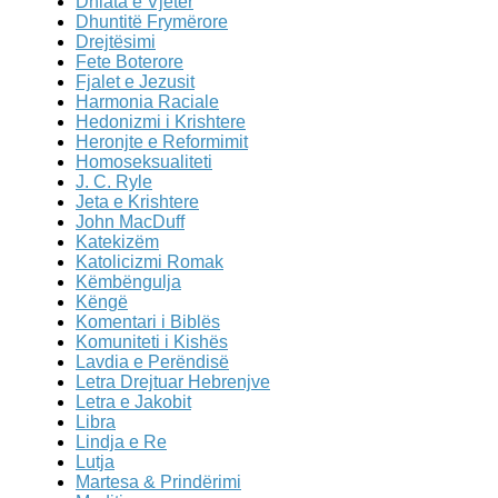
Dhiata e Vjeter
Dhuntitë Frymërore
Drejtësimi
Fete Boterore
Fjalet e Jezusit
Harmonia Raciale
Hedonizmi i Krishtere
Heronjte e Reformimit
Homoseksualiteti
J. C. Ryle
Jeta e Krishtere
John MacDuff
Katekizëm
Katolicizmi Romak
Këmbëngulja
Këngë
Komentari i Biblës
Komuniteti i Kishës
Lavdia e Perëndisë
Letra Drejtuar Hebrenjve
Letra e Jakobit
Libra
Lindja e Re
Lutja
Martesa & Prindërimi