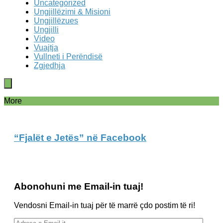
Uncategorized
Ungjillëzimi & Misioni
Ungjillëzues
Ungjilli
Video
Vuajtja
Vullneti i Perëndisë
Zgjedhja
More
“Fjalët e Jetës” në Facebook
Abonohuni me Email-in tuaj!
Vendosni Email-in tuaj për të marrë çdo postim të ri!
Adresa