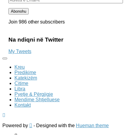
e
Email-
Abonohu
it
Join 986 other subscribers
Na ndiqni në Twitter
My Tweets
Kreu
Predikime
Katekizëm
Citime
Libra
Pyetje & Përgjigje
Mendime Shtjelluese
Kontakt
Powered by
- Designed with the
Hueman theme