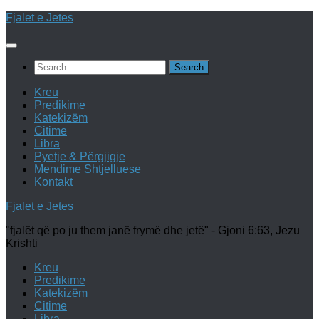
Skip
Fjalet e Jetes
to
content
Search
for:
Kreu
Predikime
Katekizëm
Citime
Libra
Pyetje & Përgjigje
Mendime Shtjelluese
Kontakt
Fjalet e Jetes
"fjalët që po ju them janë frymë dhe jetë" - Gjoni 6:63, Jezu
Krishti
Kreu
Predikime
Katekizëm
Citime
Libra