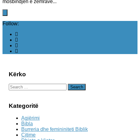
mosbindjen e zemrave...
Follow:
Kërko
Search
for:
Kategoritë
Agjërimi
Bibla
Burreria dhe femininiteti Biblik
Citime