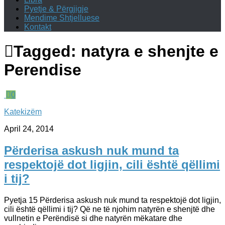
Pyetje & Përgjigje
Mendime Shtjelluese
Kontakt
Tagged:
natyra e shenjte e
Perendise
0
Katekizëm
April 24, 2014
Përderisa askush nuk mund ta
respektojë dot ligjin, cili është qëllimi
i tij?
Pyetja 15 Përderisa askush nuk mund ta respektojë dot ligjin,
cili është qëllimi i tij? Që ne të njohim natyrën e shenjtë dhe
vullnetin e Perëndisë si dhe natyrën mëkatare dhe