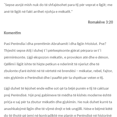
“
Sepse asnjë mish nuk do të shfajësohet para tij për veprat e ligjit; me
anë të ligjit në fakt arrihet njohja e mëkatit.”
Romakëve 3:20
Komentim
Pasi Perëndia i dha premtimin Abrahamit i dha ligjin Moisiut. Pse?
Thjesht sepse Atij i duhej t’i përkeqësonte gjërat përpara se t’i
përmirësonte. Ligji ekspozon mëkatin, e provokon atë dhe e dënon.
Qëllimi i ligjit ishte të hiqte petkun e nderimit të njeriut dhe të
zbulonte çfarë është në të vërtetë në brendësi – mëkatar, rebel, fajtor,
nën gjykimin e Perëndisë dhe i paaftë për ta shpëtuar veten e tij.
Ligji duhet të lejohet ende edhe sot që ta bëjë punën e tij të caktuar
prej Perëndisë. Një prej gabimeve të mëdha të kishës moderne është
prirja e saj për ta zbutur mëkatin dhe gjykimin. Ne nuk duhet kurrë ta
anashkalojmë ligjin dhe të vijmë drejt e tek ungjilli. Nëse e bëjmë këtë
do të thotë që jemi në kontradiktë me planin e Perëndisë në historinë