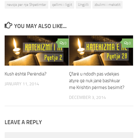
nevoja per nje Shpetimtar
qellimi i ligjit
Ungjilli
zbulimi i mekatit
YOU MAY ALSO LIKE...
0
0
Kush është Perëndia?
Çfarë u ndodh pas vdekjes
atyre që nuk janë bashkuar
JANUARY 11, 2014
me Krishtin përmes besimit?
DECEMBER 3, 2014
LEAVE A REPLY