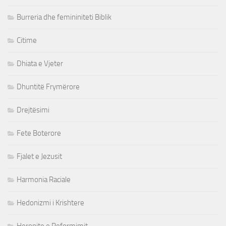
Burreria dhe femininiteti Biblik
Citime
Dhiata e Vjeter
Dhuntitë Frymërore
Drejtësimi
Fete Boterore
Fjalet e Jezusit
Harmonia Raciale
Hedonizmi i Krishtere