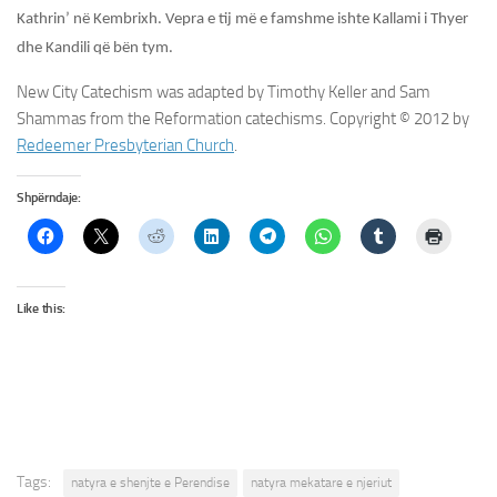
Kathrin’ në Kembrixh. Vepra e tij më e famshme ishte Kallami i Thyer
dhe Kandili që bën tym.
New City Catechism was adapted by Timothy Keller and Sam
Shammas from the Reformation catechisms. Copyright © 2012 by
Redeemer Presbyterian Church
.
Shpërndaje:
Like this:
Tags:
natyra e shenjte e Perendise
natyra mekatare e njeriut