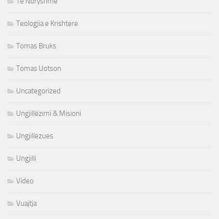
Te Ndryshme
Teologjia e Krishtere
Tomas Bruks
Tomas Uotson
Uncategorized
Ungjillëzimi & Misioni
Ungjillëzues
Ungjilli
Video
Vuajtja