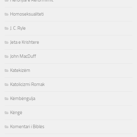
Heronjte e Reformimit
Homoseksualiteti
J. C. Ryle
Jeta e Krishtere
John MacDuff
Katekizëm
Katolicizmi Romak
Këmbëngulja
Këngë
Komentari i Biblës