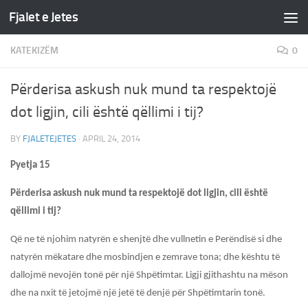
Fjalet e Jetes
Skip to content
KATEKIZËM
0
Përderisa askush nuk mund ta respektojë
dot ligjin, cili është qëllimi i tij?
BY
FJALETEJETES
·
APRIL 24, 2014
Pyetja 15
Përderisa askush nuk mund ta respektojë dot ligjin, cili është
qëllimi i tij?
Që ne të njohim natyrën e shenjtë dhe vullnetin e Perëndisë si dhe
natyrën mëkatare dhe mosbindjen e zemrave tona; dhe kështu të
dallojmë nevojën tonë për një Shpëtimtar. Ligji gjithashtu na mëson
dhe na nxit të jetojmë një jetë të denjë për Shpëtimtarin tonë.