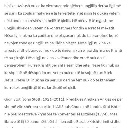
biblike. Askush nuk e ka vlerësuar ndonjëherë ungjillin derisa ligji më
së pari i ka zbuluar natyrën e tij të vërtetë. Yjet nisin të duken vetëm
në sfondin e errësirës së thellë të qiellit. Në mënyrë të ngjashme
ungjilli shkëlqen vetëm në kontrast me sfondin e errët të mëkatit.
Nëse ligji nuk na ka goditur dhe plagosur nuk do ta pranojmë kurrë
nevojën tonë që ungjilli të na i lidhë plagët. Nëse ligji nuk na ka
arrestuar dhe burgosur nuk do të digjemi kurrë nga dëshira që Krishti
të na çlirojë. Nëse ligji nuk na ka dënuar dhe vrarë nuk do t’i
përgjërohemi kurrë Krishtit për shfajësim dhe jetë. Nëse ligji nuk na
ka shpënë në dëshpërim me veten nuk do të besojmë kurrë tek
Jezusi. Nëse ligji nuk na ka përulur deri në ferr nuk do të kthehemi
kurrë tek ungjilli që të na lartësojë në qiell.
Gjon Stot (John Stott, 1921–2011). Predikues Anglikan Anglez që për
shumë vite shërbeu si rektori i
All Souls Church
në Londër
.
Stot ishte
një prej ideatorëve kryesorë të Konventës së Lozanës
(1974). Mes
librave të tij të panumërt përfshihen edhe
Bazat e Krishterimit
si dhe