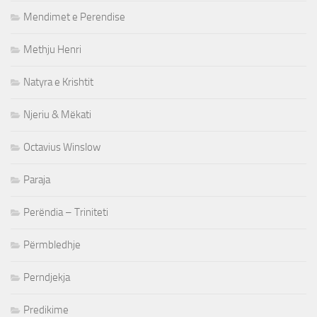
Mendimet e Perendise
Methju Henri
Natyra e Krishtit
Njeriu & Mëkati
Octavius Winslow
Paraja
Perëndia – Triniteti
Përmbledhje
Perndjekja
Predikime