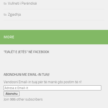
Vullneti i Perëndisë
Zgjedhja
MORE
“FJALËT E JETËS” NË FACEBOOK
ABONOHUNI ME EMAIL-IN TUAJ!
Vendosni Email-in tuaj për të marrë çdo postim të ri!
Adresa
e
Abonohu
Email-
Join 986 other subscribers
it