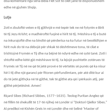
disa komentarë nga seria
Bibla Flet Sot
të cilët janë të disponueshëm
edhe në gjuhën Shqip.
Lutje
Zoti e zbuloftë veten e tij gjithnjë e më tepër tek ne në fytyrën e Birit
të tij Jezu Krisht; e madhëroftë fuqinë e hirit të tij. Mëshira e tij e butë
na inkurajoftë dhe na bindtë që përderisa na ka futur në besëlidhjen e
hirit nuk do të na dëbojë për shkak të dështimeve tona, të cilat e
trishtojnë Frymën e Tij dhe na bëjnë të ndyrë edhe në sytë tanë. Zoti i
shtoftë edhe këtë gjë mëshirave të tij, ta lejojë pushtetin zotërues të
Frymës së Tij në ne që të jetë provë e të vërtetës s
ë
punës që ka nisur
hiri i tij dhe një garanci për fitoren përfundimtare, për atë ditë kur ai
do të jetë gjithçka në të gjithë, tek të gjithë ata që i përkasin atij, për
gjithë përjetësinë. Amen!
Riçard Sibes (Richard Sibbes, 1577–1635). Teolog Puritan Anglez që
në fillim të shekullit të 17-të njihej në Londër si “Doktori Qiellor Sibes.”
Ai predikoi në Kishën
Greis In
në Londër dhe në Selinë ‘Master of