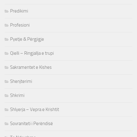
Predikimi
Profesioni
Pyetje & Përgjigje
Qielli – Ringjallja e trupi
Sakramentet e Kishes
Shenjterimi
Shkrimi
Shlyerja – Vepra e Krishtit
Sovraniteti i Perëndisë