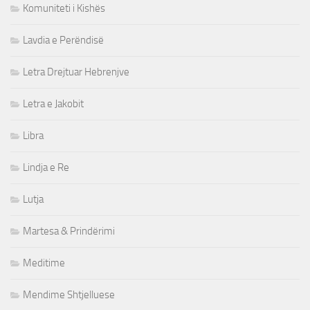
Komuniteti i Kishës
Lavdia e Perëndisë
Letra Drejtuar Hebrenjve
Letra e Jakobit
Libra
Lindja e Re
Lutja
Martesa & Prindërimi
Meditime
Mendime Shtjelluese