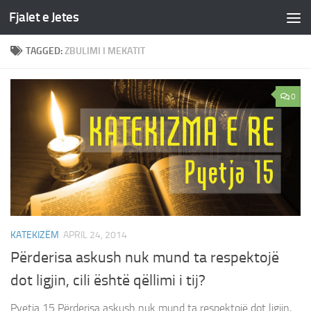
Fjalet e Jetes
Skip to content
TAGGED:
ZBULIMI I MEKATIT
0
KATEKIZËM
APRIL 24, 2014
Përderisa askush nuk mund ta respektojë
dot ligjin, cili është qëllimi i tij?
Pyetja 15 Përderisa askush nuk mund ta respektojë dot ligjin,