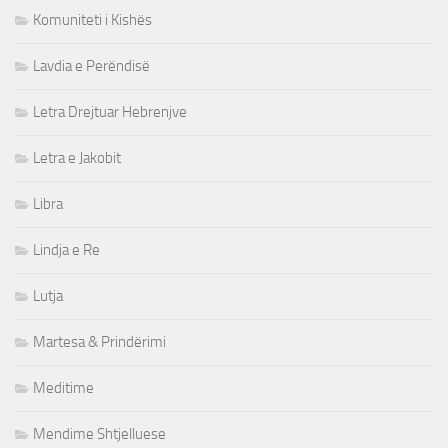
Komuniteti i Kishës
Lavdia e Perëndisë
Letra Drejtuar Hebrenjve
Letra e Jakobit
Libra
Lindja e Re
Lutja
Martesa & Prindërimi
Meditime
Mendime Shtjelluese