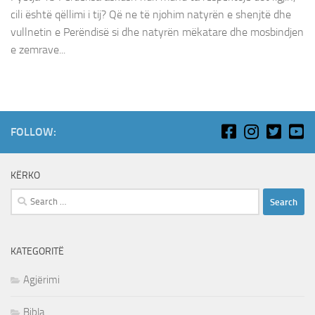
cili është qëllimi i tij? Që ne të njohim natyrën e shenjtë dhe
vullnetin e Perëndisë si dhe natyrën mëkatare dhe mosbindjen
e zemrave...
FOLLOW:
KËRKO
Search
for:
KATEGORITË
Agjërimi
Bibla