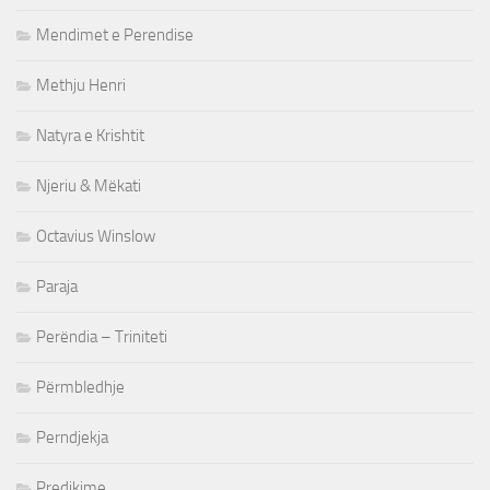
Mendimet e Perendise
Methju Henri
Natyra e Krishtit
Njeriu & Mëkati
Octavius Winslow
Paraja
Perëndia – Triniteti
Përmbledhje
Perndjekja
Predikime