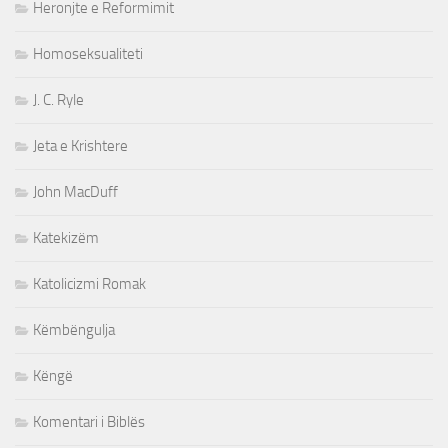
Heronjte e Reformimit
Homoseksualiteti
J. C. Ryle
Jeta e Krishtere
John MacDuff
Katekizëm
Katolicizmi Romak
Këmbëngulja
Këngë
Komentari i Biblës