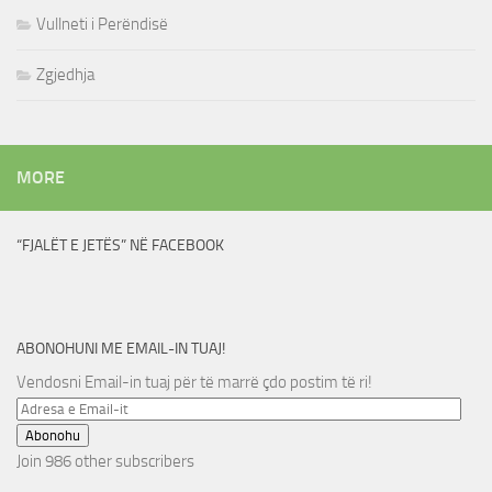
Vullneti i Perëndisë
Zgjedhja
MORE
“FJALËT E JETËS” NË FACEBOOK
ABONOHUNI ME EMAIL-IN TUAJ!
Vendosni Email-in tuaj për të marrë çdo postim të ri!
Adresa
e
Abonohu
Email-
Join 986 other subscribers
it