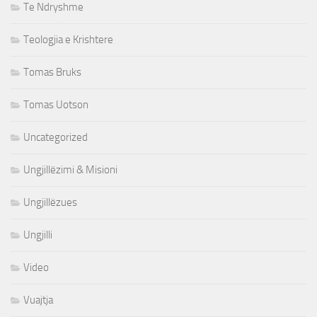
Te Ndryshme
Teologjia e Krishtere
Tomas Bruks
Tomas Uotson
Uncategorized
Ungjillëzimi & Misioni
Ungjillëzues
Ungjilli
Video
Vuajtja