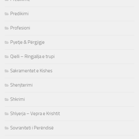
Predikimi
Profesioni
Pyetje & Përgjigje
Qielli – Ringjallja e trupi
Sakramentet e Kishes
Shenjterimi
Shkrimi
Shlyerja – Vepra e Krishtit
Sovraniteti i Perëndisë