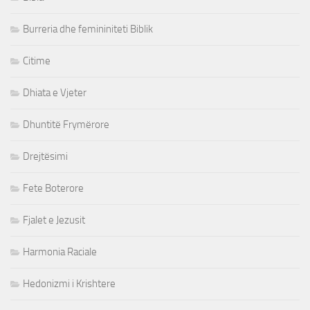
Burreria dhe femininiteti Biblik
Citime
Dhiata e Vjeter
Dhuntitë Frymërore
Drejtësimi
Fete Boterore
Fjalet e Jezusit
Harmonia Raciale
Hedonizmi i Krishtere