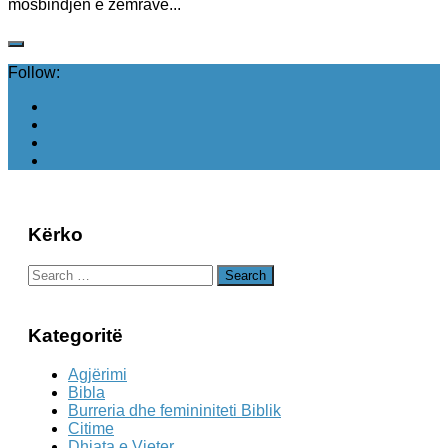
mosbindjen e zemrave...
Follow:
Kërko
Search
for:
Kategoritë
Agjërimi
Bibla
Burreria dhe femininiteti Biblik
Citime
Dhiata e Vjeter