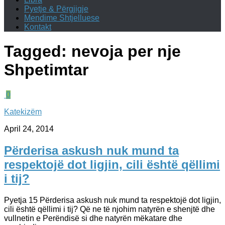
Pyetje & Përgjigje
Mendime Shtjelluese
Kontakt
Tagged:
nevoja per nje
Shpetimtar
0
Katekizëm
April 24, 2014
Përderisa askush nuk mund ta
respektojë dot ligjin, cili është qëllimi
i tij?
Pyetja 15 Përderisa askush nuk mund ta respektojë dot ligjin,
cili është qëllimi i tij? Që ne të njohim natyrën e shenjtë dhe
vullnetin e Perëndisë si dhe natyrën mëkatare dhe