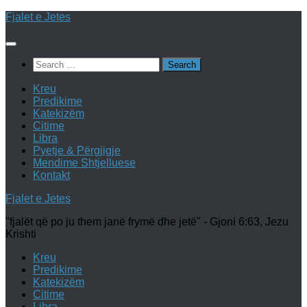
Skip
Fjalet e Jetes
to
content
Search
for:
Kreu
Predikime
Katekizëm
Citime
Libra
Pyetje & Përgjigje
Mendime Shtjelluese
Kontakt
Fjalet e Jetes
"fjalët që po ju them janë frymë dhe jetë" - Gjoni 6:63, Jezu
Krishti
Kreu
Predikime
Katekizëm
Citime
Libra