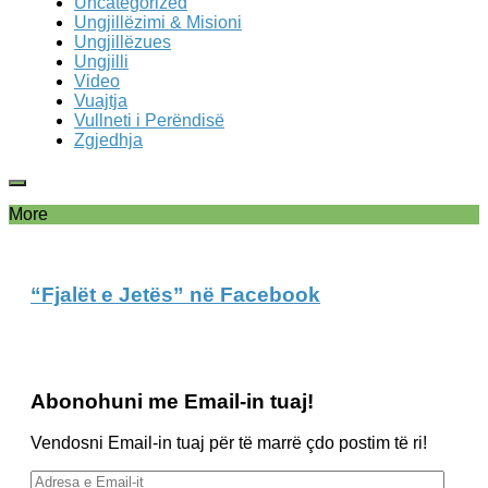
Uncategorized
Ungjillëzimi & Misioni
Ungjillëzues
Ungjilli
Video
Vuajtja
Vullneti i Perëndisë
Zgjedhja
More
“Fjalët e Jetës” në Facebook
Abonohuni me Email-in tuaj!
Vendosni Email-in tuaj për të marrë çdo postim të ri!
Adresa