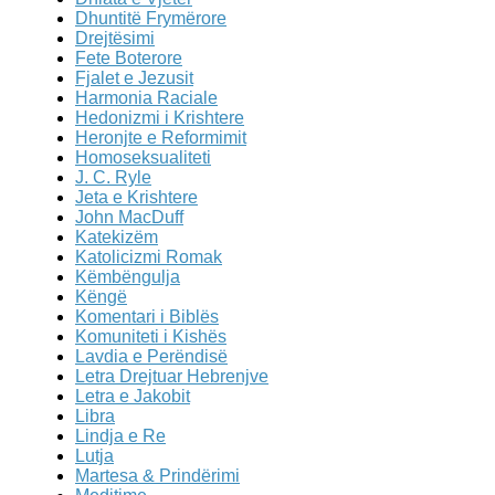
Dhuntitë Frymërore
Drejtësimi
Fete Boterore
Fjalet e Jezusit
Harmonia Raciale
Hedonizmi i Krishtere
Heronjte e Reformimit
Homoseksualiteti
J. C. Ryle
Jeta e Krishtere
John MacDuff
Katekizëm
Katolicizmi Romak
Këmbëngulja
Këngë
Komentari i Biblës
Komuniteti i Kishës
Lavdia e Perëndisë
Letra Drejtuar Hebrenjve
Letra e Jakobit
Libra
Lindja e Re
Lutja
Martesa & Prindërimi