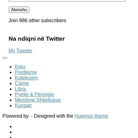
e
Email-
Abonohu
it
Join 986 other subscribers
Na ndiqni në Twitter
My Tweets
Kreu
Predikime
Katekizëm
Citime
Libra
Pyetje & Përgjigje
Mendime Shtjelluese
Kontakt
Powered by
- Designed with the
Hueman theme