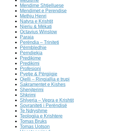
Meditime
Mendime Shtjelluese
Mendimet e Perendise
Methju Henri
Natyra e Krishtit
Njeriu & Mëkati
Octavius Winslow
Paraja
Perëndia – Triniteti
Përmbledhje
Perndjekja
Predikime
Predikimi
Profesioni
Pyetje & Përgjigje
Qielli – Ringjallja e trupi
Sakramentet e Kishes
Shenjterimi
Shkrimi
Shlyerja – Vepra e Krishtit
Sovraniteti i Perëndisë
Te Ndryshme
Teologjia e Krishtere
Tomas Bruks
Tomas Uotson