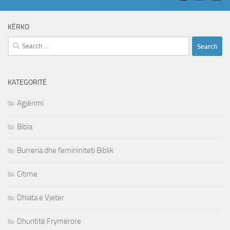
KËRKO
Search
for:
KATEGORITË
Agjërimi
Bibla
Burreria dhe femininiteti Biblik
Citime
Dhiata e Vjeter
Dhuntitë Frymërore