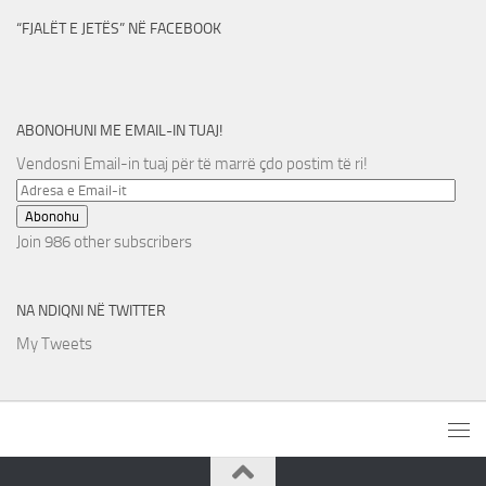
“FJALËT E JETËS” NË FACEBOOK
ABONOHUNI ME EMAIL-IN TUAJ!
Vendosni Email-in tuaj për të marrë çdo postim të ri!
Adresa
e
Abonohu
Email-
Join 986 other subscribers
it
NA NDIQNI NË TWITTER
My Tweets