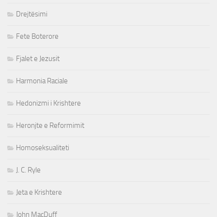
Drejtësimi
Fete Boterore
Fjalet e Jezusit
Harmonia Raciale
Hedonizmi i Krishtere
Heronjte e Reformimit
Homoseksualiteti
J. C. Ryle
Jeta e Krishtere
John MacDuff