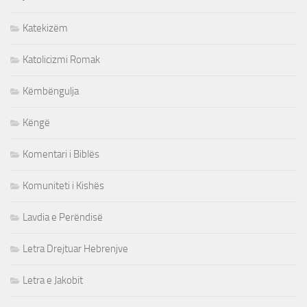
Katekizëm
Katolicizmi Romak
Këmbëngulja
Këngë
Komentari i Biblës
Komuniteti i Kishës
Lavdia e Perëndisë
Letra Drejtuar Hebrenjve
Letra e Jakobit