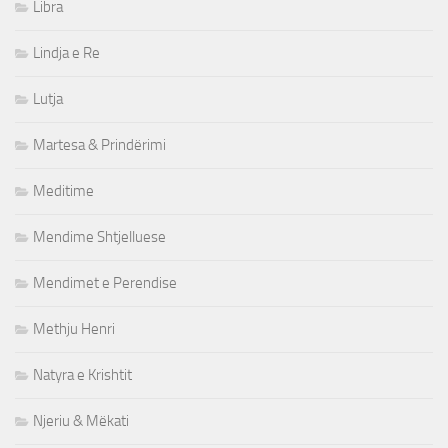
Libra
Lindja e Re
Lutja
Martesa & Prindërimi
Meditime
Mendime Shtjelluese
Mendimet e Perendise
Methju Henri
Natyra e Krishtit
Njeriu & Mëkati