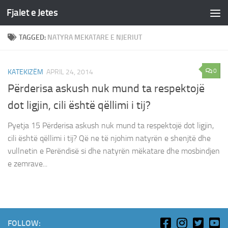
Fjalet e Jetes
Skip to content
TAGGED:
NATYRA MEKATARE E NJERIUT
0
KATEKIZËM
APRIL 24, 2014
Përderisa askush nuk mund ta respektojë
dot ligjin, cili është qëllimi i tij?
Pyetja 15 Përderisa askush nuk mund ta respektojë dot ligjin,
cili është qëllimi i tij? Që ne të njohim natyrën e shenjtë dhe
vullnetin e Perëndisë si dhe natyrën mëkatare dhe mosbindjen
e zemrave...
FOLLOW: