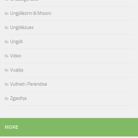
Ungjillëzimi & Misioni
Ungjillëzues
Ungjilli
Video
Vuajtja
Vullneti i Perëndisë
Zgjedhja
MORE