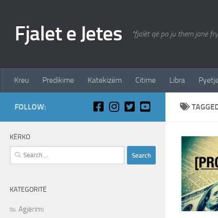
Skip to content
Fjalet e Jetes
"fjalët që po ju them janë fr
Kreu
Predikime
Katekizëm
Citime
Libra
Pyetje
FOLLOW:
TAGGE
KËRKO
Search
for:
KATEGORITË
Agjërimi