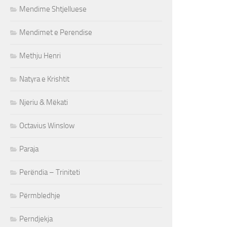
Mendime Shtjelluese
Mendimet e Perendise
Methju Henri
Natyra e Krishtit
Njeriu & Mëkati
Octavius Winslow
Paraja
Perëndia – Triniteti
Përmbledhje
Perndjekja