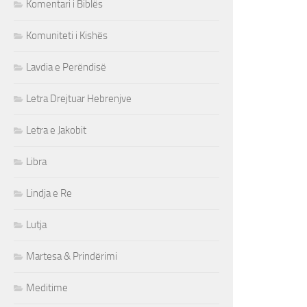
Komentari i Biblës
Komuniteti i Kishës
Lavdia e Perëndisë
Letra Drejtuar Hebrenjve
Letra e Jakobit
Libra
Lindja e Re
Lutja
Martesa & Prindërimi
Meditime