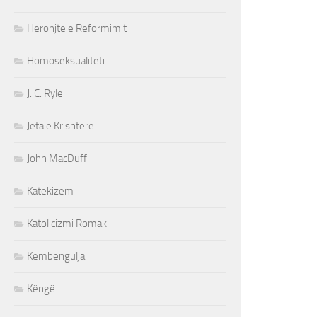
Heronjte e Reformimit
Homoseksualiteti
J. C. Ryle
Jeta e Krishtere
John MacDuff
Katekizëm
Katolicizmi Romak
Këmbëngulja
Këngë