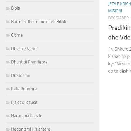
JETA E KRIS
Bibla
MISIONI
DECEMBER 1
Burreria dhe femininiteti Biblik
Predikim
Citime
dhe Vde
Dhiata e Vjeter
14 Shkurt 2
kishat që p
Dhuntitë Frymërore
ky: “Nëse nu
do ta dëshiro
Drejtësimi
Fete Boterore
Fjalet e Jezusit
Harmonia Raciale
Hedonizmi i Krishtere