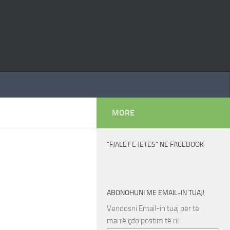
MORE
“FJALËT E JETËS” NË FACEBOOK
ABONOHUNI ME EMAIL-IN TUAJ!
Vendosni Email-in tuaj për të
marrë çdo postim të ri!