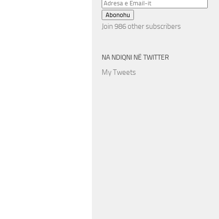
Adresa
e
Abonohu
Email-
Join 986 other subscribers
it
NA NDIQNI NË TWITTER
My Tweets