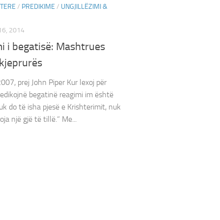
HTERE
/
PREDIKIME
/
UNGJILLËZIMI &
6, 2014
i i begatisë: Mashtrues
kjeprurës
007, prej John Piper Kur lexoj për
redikojnë begatinë reagimi im është
k do të isha pjesë e Krishterimit, nuk
ja një gjë të tillë.” Me...