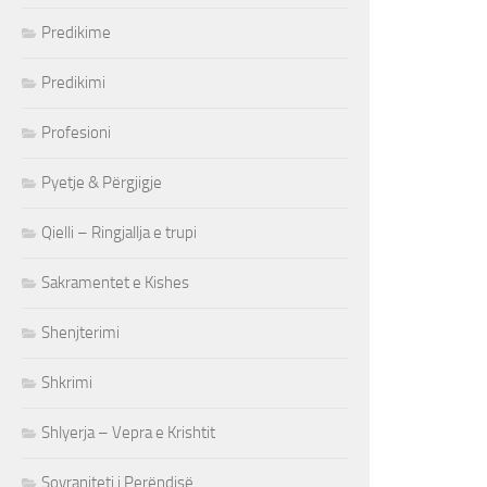
Predikime
Predikimi
Profesioni
Pyetje & Përgjigje
Qielli – Ringjallja e trupi
Sakramentet e Kishes
Shenjterimi
Shkrimi
Shlyerja – Vepra e Krishtit
Sovraniteti i Perëndisë