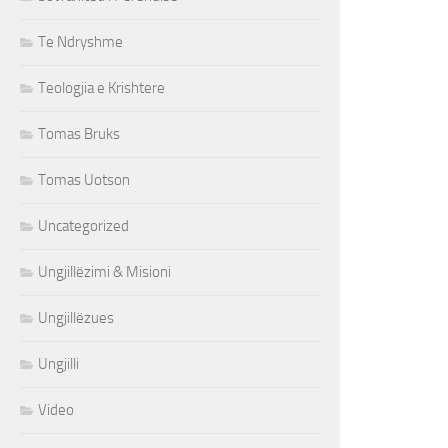
Te Ndryshme
Teologjia e Krishtere
Tomas Bruks
Tomas Uotson
Uncategorized
Ungjillëzimi & Misioni
Ungjillëzues
Ungjilli
Video