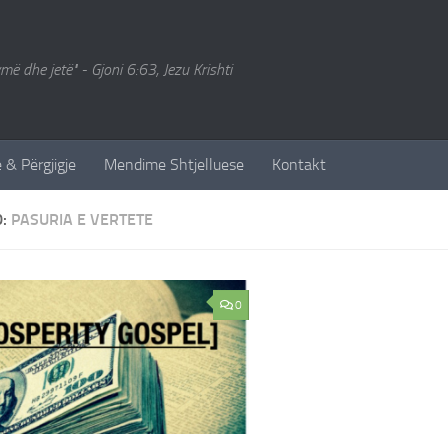
ymë dhe jetë" - Gjoni 6:63, Jezu Krishti
 & Përgjigje
Mendime Shtjelluese
Kontakt
D:
PASURIA E VERTETE
0