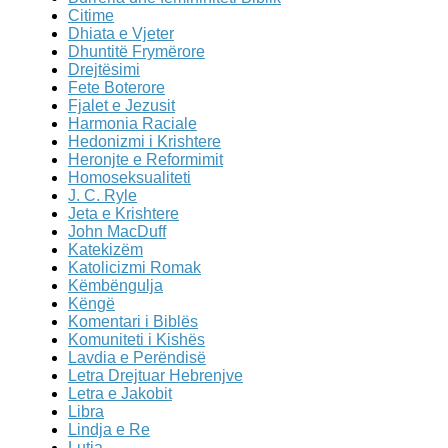
Citime
Dhiata e Vjeter
Dhuntitë Frymërore
Drejtësimi
Fete Boterore
Fjalet e Jezusit
Harmonia Raciale
Hedonizmi i Krishtere
Heronjte e Reformimit
Homoseksualiteti
J. C. Ryle
Jeta e Krishtere
John MacDuff
Katekizëm
Katolicizmi Romak
Këmbëngulja
Këngë
Komentari i Biblës
Komuniteti i Kishës
Lavdia e Perëndisë
Letra Drejtuar Hebrenjve
Letra e Jakobit
Libra
Lindja e Re
Lutja