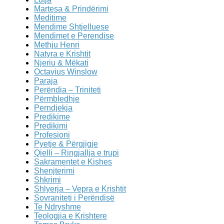
Martesa & Prindërimi
Meditime
Mendime Shtjelluese
Mendimet e Perendise
Methju Henri
Natyra e Krishtit
Njeriu & Mëkati
Octavius Winslow
Paraja
Perëndia – Triniteti
Përmbledhje
Perndjekja
Predikime
Predikimi
Profesioni
Pyetje & Përgjigje
Qielli – Ringjallja e trupi
Sakramentet e Kishes
Shenjterimi
Shkrimi
Shlyerja – Vepra e Krishtit
Sovraniteti i Perëndisë
Te Ndryshme
Teologjia e Krishtere