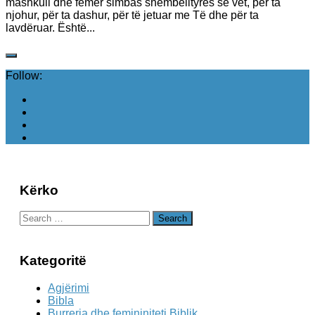
mashkull dhe femër simbas shëmbëlltyrës së vet, për ta
njohur, për ta dashur, për të jetuar me Të dhe për ta
lavdëruar. Është...
Follow:
Kërko
Search
for:
Kategoritë
Agjërimi
Bibla
Burreria dhe femininiteti Biblik