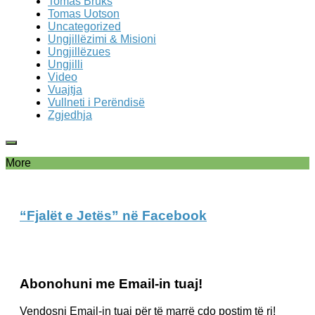
Tomas Bruks
Tomas Uotson
Uncategorized
Ungjillëzimi & Misioni
Ungjillëzues
Ungjilli
Video
Vuajtja
Vullneti i Perëndisë
Zgjedhja
More
“Fjalët e Jetës” në Facebook
Abonohuni me Email-in tuaj!
Vendosni Email-in tuaj për të marrë çdo postim të ri!