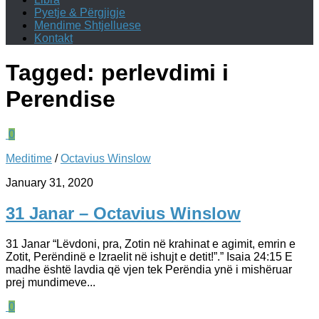
Pyetje & Përgjigje
Mendime Shtjelluese
Kontakt
Tagged:
perlevdimi i
Perendise
0
Meditime
/
Octavius Winslow
January 31, 2020
31 Janar – Octavius Winslow
31 Janar “Lëvdoni, pra, Zotin në krahinat e agimit, emrin e
Zotit, Perëndinë e Izraelit në ishujt e detit!”.” ‭‭Isaia‬ 24:15‬ E
madhe është lavdia që vjen tek Perëndia ynë i mishëruar
prej mundimeve...
0