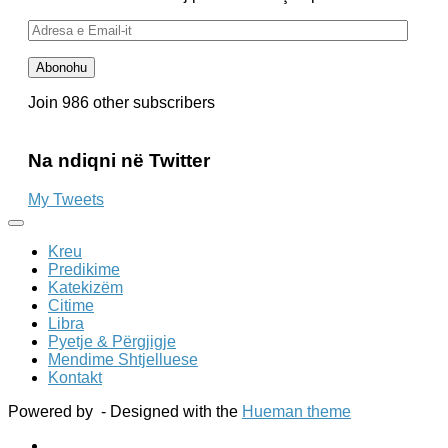
Adresa
e
Email-
Abonohu
it
Join 986 other subscribers
Na ndiqni në Twitter
My Tweets
Kreu
Predikime
Katekizëm
Citime
Libra
Pyetje & Përgjigje
Mendime Shtjelluese
Kontakt
Powered by
- Designed with the
Hueman theme