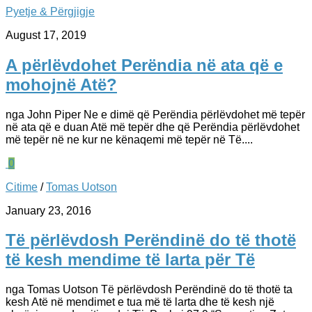
Pyetje & Përgjigje
August 17, 2019
A përlëvdohet Perëndia në ata që e
mohojnë Atë?
nga John Piper Ne e dimë që Perëndia përlëvdohet më tepër
në ata që e duan Atë më tepër dhe që Perëndia përlëvdohet
më tepër në ne kur ne kënaqemi më tepër në Të....
0
Citime
/
Tomas Uotson
January 23, 2016
Të përlëvdosh Perëndinë do të thotë
të kesh mendime të larta për Të
nga Tomas Uotson Të përlëvdosh Perëndinë do të thotë ta
kesh Atë në mendimet e tua më të larta dhe të kesh një