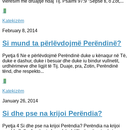
vlerësim me druajtje ndaj Tij. Psalmi 97:9 “Sepse ti, o Zot,...
0
Katekizëm
February 8, 2014
Si mund ta përlëvdojmë Perëndinë?
Pyetja 6 Ne e përlëvdojmë Perëndinë duke u kënaqur në Të,
duke e dashur, duke i besuar dhe duke iu bindur vullnetit,
urdhërimeve dhe ligjit të Tij. Duaje, pra, Zotin, Perëndinë
tënd, dhe respekto...
0
Katekizëm
January 26, 2014
Si dhe pse na krijoi Perëndia?
Pyetja 4 Si dhe pse na krijoi Perëndia? Perëndia na krijoi