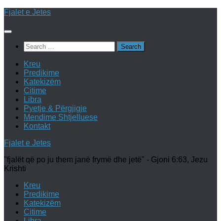
Skip
Fjalet e Jetes
to
content
Search
for:
Kreu
Predikime
Katekizëm
Citime
Libra
Pyetje & Përgjigje
Mendime Shtjelluese
Kontakt
Fjalet e Jetes
"fjalët që po ju them janë frymë dhe jetë" - Gjoni 6:63, Jezu
Krishti
Kreu
Predikime
Katekizëm
Citime
Libra