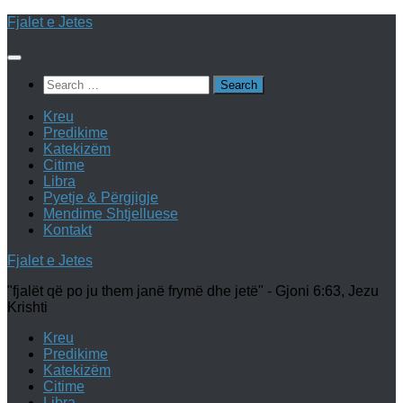
Skip
Fjalet e Jetes
to
content
Search
for:
Kreu
Predikime
Katekizëm
Citime
Libra
Pyetje & Përgjigje
Mendime Shtjelluese
Kontakt
Fjalet e Jetes
"fjalët që po ju them janë frymë dhe jetë" - Gjoni 6:63, Jezu
Krishti
Kreu
Predikime
Katekizëm
Citime
Libra