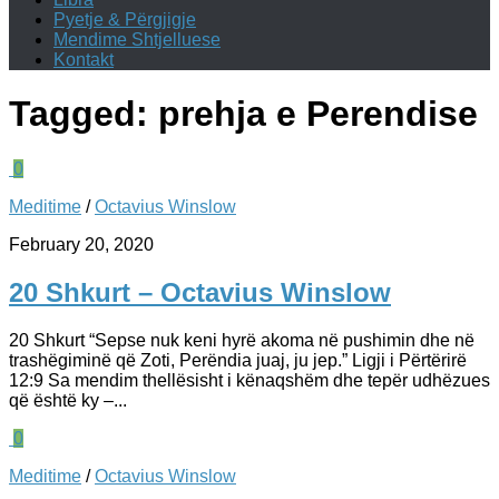
Pyetje & Përgjigje
Mendime Shtjelluese
Kontakt
Tagged:
prehja e Perendise
0
Meditime
/
Octavius Winslow
February 20, 2020
20 Shkurt – Octavius Winslow
20 Shkurt “Sepse nuk keni hyrë akoma në pushimin dhe në
trashëgiminë që Zoti, Perëndia juaj, ju jep.” ‭‭Ligji i Përtërirë‬
‭12:9‬ Sa mendim thellësisht i kënaqshëm dhe tepër udhëzues
që është ky –...
0
Meditime
/
Octavius Winslow