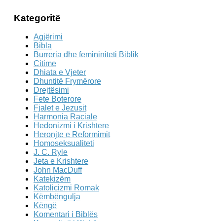
Kategoritë
Agjërimi
Bibla
Burreria dhe femininiteti Biblik
Citime
Dhiata e Vjeter
Dhuntitë Frymërore
Drejtësimi
Fete Boterore
Fjalet e Jezusit
Harmonia Raciale
Hedonizmi i Krishtere
Heronjte e Reformimit
Homoseksualiteti
J. C. Ryle
Jeta e Krishtere
John MacDuff
Katekizëm
Katolicizmi Romak
Këmbëngulja
Këngë
Komentari i Biblës