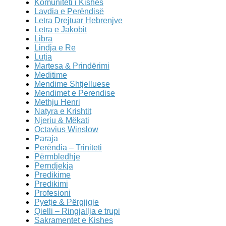
Komuniteti i Kishës
Lavdia e Perëndisë
Letra Drejtuar Hebrenjve
Letra e Jakobit
Libra
Lindja e Re
Lutja
Martesa & Prindërimi
Meditime
Mendime Shtjelluese
Mendimet e Perendise
Methju Henri
Natyra e Krishtit
Njeriu & Mëkati
Octavius Winslow
Paraja
Perëndia – Triniteti
Përmbledhje
Perndjekja
Predikime
Predikimi
Profesioni
Pyetje & Përgjigje
Qielli – Ringjallja e trupi
Sakramentet e Kishes