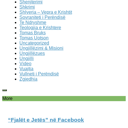
Shenjterimi
Shkrimi
Shlyerja – Vepra e Krishtit
Sovraniteti i Perëndisë
Te Ndryshme
Teologjia e Krishtere
Tomas Bruks
Tomas Uotson
Uncategorized
Ungjillëzimi & Misioni
Ungjillëzues
Ungjilli
Video
Vuajtja
Vullneti i Perëndisë
Zgjedhja
More
“Fjalët e Jetës” në Facebook