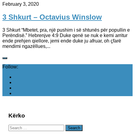
February 3, 2020
3 Shkurt – Octavius Winslow
3 Shkurt “Mbetet, pra, një pushim i së shtunës për popullin e
Perëndisë.” ‭Hebrenjve‬ ‭4:9‬ Duke qenë se nuk e kemi arritur
ende prehjen qiellore, jemi ende duke ju afruar, oh çfarë
mendimi ngazëllues,...
Follow:
Kërko
Search
for: