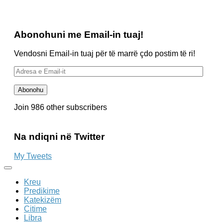
Abonohuni me Email-in tuaj!
Vendosni Email-in tuaj për të marrë çdo postim të ri!
Adresa
e
Email-
Abonohu
it
Join 986 other subscribers
Na ndiqni në Twitter
My Tweets
Kreu
Predikime
Katekizëm
Citime
Libra