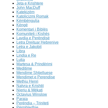
Jeta e Krishtere
John MacDuff
Katekizëm
Katolicizmi Romak
Këmbëngulja
Këngë
Komentari i Biblës
Komuniteti i Kishës
Lavdia e Perëndisë
Letra Drejtuar Hebrenjve
Letra e Jakobit
Libra
Lindja e Re
Lutja
Martesa & Prindërimi
Meditime
Mendime Shtjelluese
Mendimet e Perendise
Methju Henri
Natyra e Krishtit
Njeriu & Mëkati
Octavius Winslow
Paraja
Perëndia – Triniteti
Përmbledhje