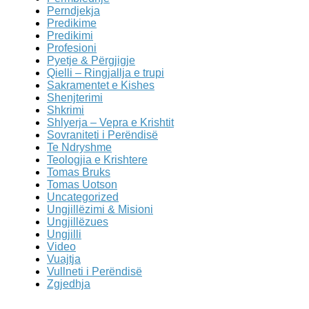
Perndjekja
Predikime
Predikimi
Profesioni
Pyetje & Përgjigje
Qielli – Ringjallja e trupi
Sakramentet e Kishes
Shenjterimi
Shkrimi
Shlyerja – Vepra e Krishtit
Sovraniteti i Perëndisë
Te Ndryshme
Teologjia e Krishtere
Tomas Bruks
Tomas Uotson
Uncategorized
Ungjillëzimi & Misioni
Ungjillëzues
Ungjilli
Video
Vuajtja
Vullneti i Perëndisë
Zgjedhja