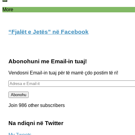
More
“Fjalët e Jetës” në Facebook
Abonohuni me Email-in tuaj!
Vendosni Email-in tuaj për të marrë çdo postim të ri!
Adresa
e
Email-
Abonohu
it
Join 986 other subscribers
Na ndiqni në Twitter
My Tweets