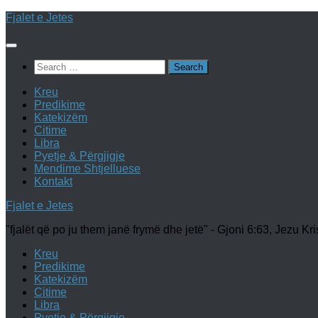
Skip
Fjalet e Jetes
to
content
Search
for:
Kreu
Predikime
Katekizëm
Citime
Libra
Pyetje & Përgjigje
Mendime Shtjelluese
Kontakt
Fjalet e Jetes
"fjalët që po ju them janë frymë dhe jetë" - Gjoni 6:63, Jezu Kri
Kreu
Predikime
Katekizëm
Citime
Libra
Pyetje & Përgjigje