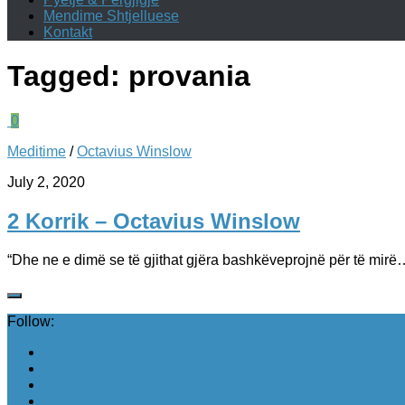
Mendime Shtjelluese
Kontakt
Tagged:
provania
0
Meditime
/
Octavius Winslow
July 2, 2020
2 Korrik – Octavius Winslow
“Dhe ne e dimë se të gjithat gjëra bashkëveprojnë për të mirë
Follow: