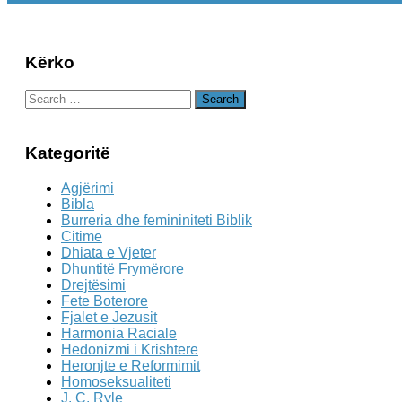
Kërko
Search
for:
Kategoritë
Agjërimi
Bibla
Burreria dhe femininiteti Biblik
Citime
Dhiata e Vjeter
Dhuntitë Frymërore
Drejtësimi
Fete Boterore
Fjalet e Jezusit
Harmonia Raciale
Hedonizmi i Krishtere
Heronjte e Reformimit
Homoseksualiteti
J. C. Ryle