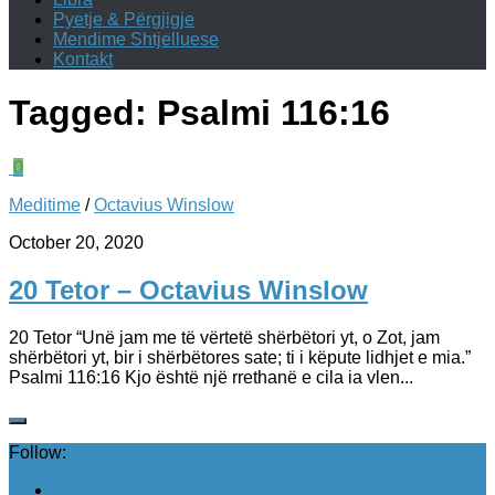
Pyetje & Përgjigje
Mendime Shtjelluese
Kontakt
Tagged:
Psalmi 116:16
0
Meditime
/
Octavius Winslow
October 20, 2020
20 Tetor – Octavius Winslow
20 Tetor “Unë jam me të vërtetë shërbëtori yt, o Zot, jam
shërbëtori yt, bir i shërbëtores sate; ti i këpute lidhjet e mia.”
Psalmi 116:16 Kjo është një rrethanë e cila ia vlen...
Follow: