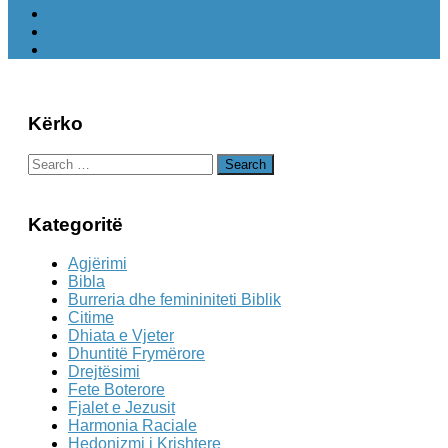
Kërko
Search
for:
Kategoritë
Agjërimi
Bibla
Burreria dhe femininiteti Biblik
Citime
Dhiata e Vjeter
Dhuntitë Frymërore
Drejtësimi
Fete Boterore
Fjalet e Jezusit
Harmonia Raciale
Hedonizmi i Krishtere