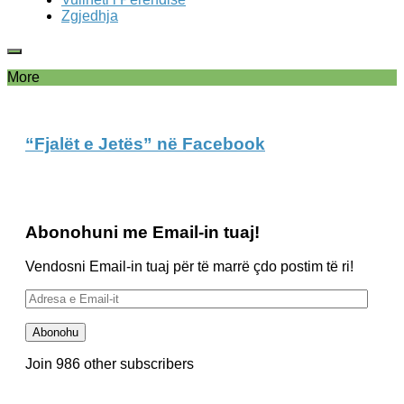
Zgjedhja
More
“Fjalët e Jetës” në Facebook
Abonohuni me Email-in tuaj!
Vendosni Email-in tuaj për të marrë çdo postim të ri!
Adresa
e
Email-
Abonohu
it
Join 986 other subscribers