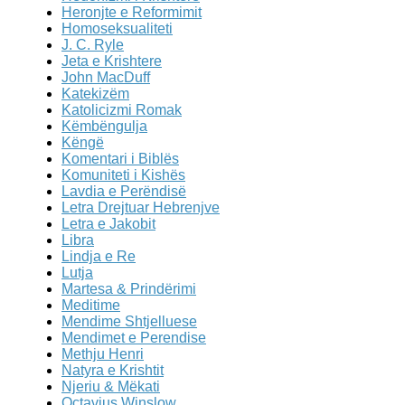
Heronjte e Reformimit
Homoseksualiteti
J. C. Ryle
Jeta e Krishtere
John MacDuff
Katekizëm
Katolicizmi Romak
Këmbëngulja
Këngë
Komentari i Biblës
Komuniteti i Kishës
Lavdia e Perëndisë
Letra Drejtuar Hebrenjve
Letra e Jakobit
Libra
Lindja e Re
Lutja
Martesa & Prindërimi
Meditime
Mendime Shtjelluese
Mendimet e Perendise
Methju Henri
Natyra e Krishtit
Njeriu & Mëkati
Octavius Winslow