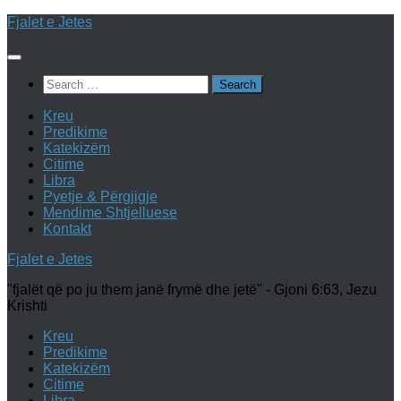
Skip
Fjalet e Jetes
to
content
Search
for:
Kreu
Predikime
Katekizëm
Citime
Libra
Pyetje & Përgjigje
Mendime Shtjelluese
Kontakt
Fjalet e Jetes
"fjalët që po ju them janë frymë dhe jetë" - Gjoni 6:63, Jezu
Krishti
Kreu
Predikime
Katekizëm
Citime
Libra