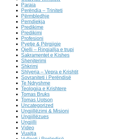
Paraja
Perëndia – Triniteti
Përmbledhje
Perndjekja
Predikime
Predikimi
Profesioni
Pyetje & Përgjigje
Qielli – Ringjallja e trupi
Sakramentet e Kishes
Shenjterimi
Shkrimi
Shlyerja – Vepra e Krishtit
Sovraniteti i Perëndisë
Te Ndryshme
Teologjia e Krishtere
Tomas Bruks
Tomas Uotson
Uncategorized
Ungjillëzimi & Misioni
Ungjillëzues
Ungjilli
Video
Vuajtja
Vullneti i Perëndisë