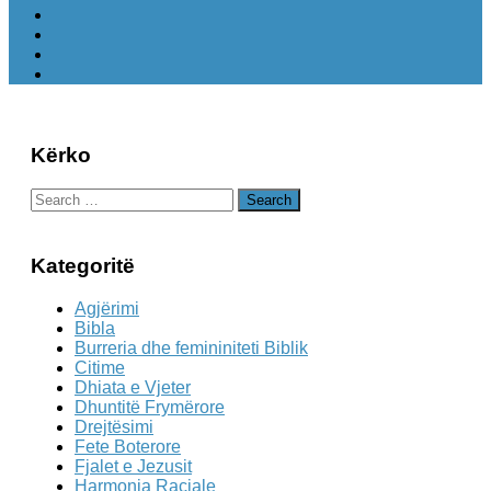
Kërko
Search
for:
Kategoritë
Agjërimi
Bibla
Burreria dhe femininiteti Biblik
Citime
Dhiata e Vjeter
Dhuntitë Frymërore
Drejtësimi
Fete Boterore
Fjalet e Jezusit
Harmonia Raciale