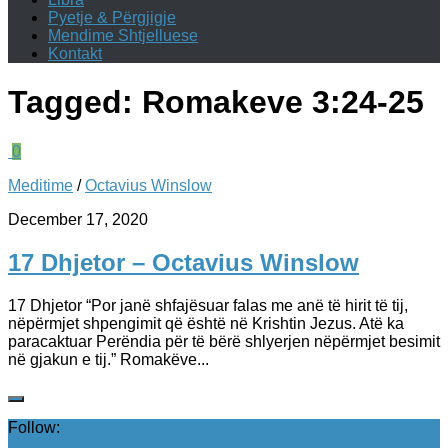
Pyetje & Përgjigje
Mendime Shtjelluese
Kontakt
Tagged:
Romakeve 3:24-25
0
Meditime
/
Octavius Winslow
December 17, 2020
17 Dhjetor – Octavius Winslow
17 Dhjetor “Por janë shfajësuar falas me anë të hirit të tij,
nëpërmjet shpengimit që është në Krishtin Jezus. Atë ka
paracaktuar Perëndia për të bërë shlyerjen nëpërmjet besimit
në gjakun e tij.” Romakëve...
Follow: