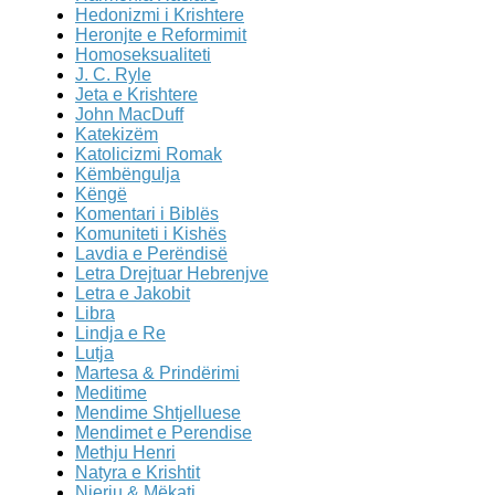
Hedonizmi i Krishtere
Heronjte e Reformimit
Homoseksualiteti
J. C. Ryle
Jeta e Krishtere
John MacDuff
Katekizëm
Katolicizmi Romak
Këmbëngulja
Këngë
Komentari i Biblës
Komuniteti i Kishës
Lavdia e Perëndisë
Letra Drejtuar Hebrenjve
Letra e Jakobit
Libra
Lindja e Re
Lutja
Martesa & Prindërimi
Meditime
Mendime Shtjelluese
Mendimet e Perendise
Methju Henri
Natyra e Krishtit
Njeriu & Mëkati