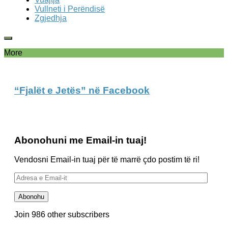
Vullneti i Perëndisë
Zgjedhja
More
“Fjalët e Jetës” në Facebook
Abonohuni me Email-in tuaj!
Vendosni Email-in tuaj për të marrë çdo postim të ri!
Adresa
e
Email-
Abonohu
it
Join 986 other subscribers