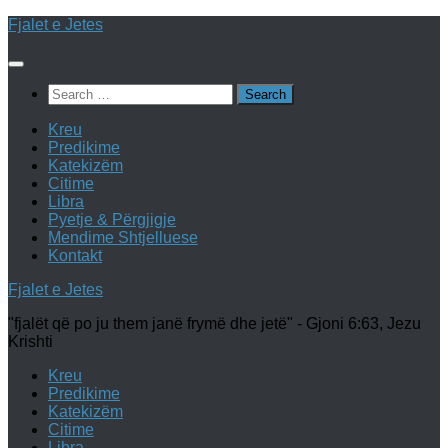
Skip
Fjalet e Jetes
to
content
Search
for:
Kreu
Predikime
Katekizëm
Citime
Libra
Pyetje & Përgjigje
Mendime Shtjelluese
Kontakt
Fjalet e Jetes
"fjalët që po ju them janë frymë dhe jetë" - Gjoni 6:63, Jezu
Krishti
Kreu
Predikime
Katekizëm
Citime
Libra