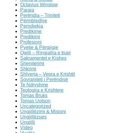
Octavius Winslow
Paraja
Perëndia – Triniteti
Përmbledhje
Perndjekja
Predikime
Predikimi
Profesioni
Pyetje & Përgjigje
Qielli – Ringjallja e trupi
Sakramentet e Kishes
Shenjterimi
Shkrimi
Shlyerja – Vepra e Krishtit
Sovraniteti i Perëndisë
Te Ndryshme
Teologjia e Krishtere
Tomas Bruks
Tomas Uotson
Uncategorized
Ungjillëzimi & Misioni
Ungjillëzues
Ungjilli
Video
Vuajtja