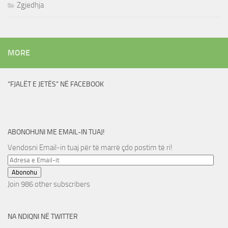
Zgjedhja
MORE
“FJALËT E JETËS” NË FACEBOOK
ABONOHUNI ME EMAIL-IN TUAJ!
Vendosni Email-in tuaj për të marrë çdo postim të ri!
Adresa
e
Abonohu
Email-
Join 986 other subscribers
it
NA NDIQNI NË TWITTER