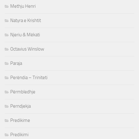
Methju Henri
Natyra e Krishtit
Njeriu & Mëkati
Octavius Winslow
Paraja
Perëndia – Triniteti
Përmbledhje
Perndjekja
Predikime
Predikimi