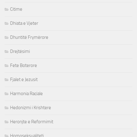
Citime
Dhiata e Vjeter
Dhuntitë Frymërore
Drejtësimi
Fete Boterore
Fjalet e Jezusit
Harmonia Raciale
Hedonizmi i Krishtere
Heronjte e Reformimit
Homoseksualiteti