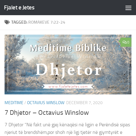
Fjalet e Jetes
Skip to content
TAGGED:
ROMAKEVE 7:22-24
0
MEDITIME
/
OCTAVIUS WINSLOW
DECEMBER 7, 2020
7 Dhjetor – Octavius Winslow
7 Dhjetor “Në fakt unë gjej kënaqësi në ligjin e Perëndisë sipas
njeriut të brendshëm,por shoh një ligj tjetër në gjymtyrët e