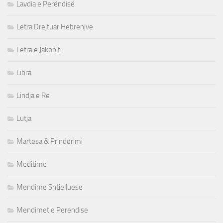
Lavdia e Perëndisë
Letra Drejtuar Hebrenjve
Letra e Jakobit
Libra
Lindja e Re
Lutja
Martesa & Prindërimi
Meditime
Mendime Shtjelluese
Mendimet e Perendise