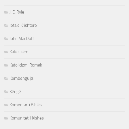
J. C. Ryle
Jeta e Krishtere
John MacDuff
Katekizëm
Katolicizmi Romak
Këmbëngulja
Këngë
Komentari i Biblës
Komuniteti i Kishës