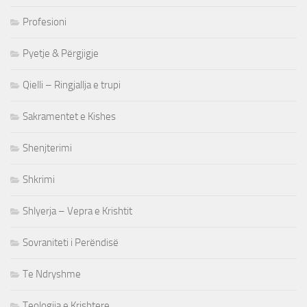
Profesioni
Pyetje & Përgjigje
Qielli – Ringjallja e trupi
Sakramentet e Kishes
Shenjterimi
Shkrimi
Shlyerja – Vepra e Krishtit
Sovraniteti i Perëndisë
Te Ndryshme
Teologjia e Krishtere