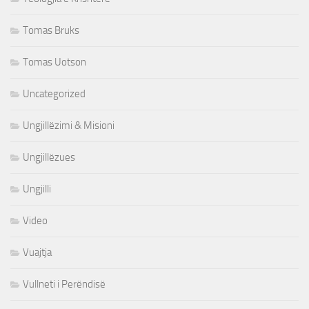
Tomas Bruks
Tomas Uotson
Uncategorized
Ungjillëzimi & Misioni
Ungjillëzues
Ungjilli
Video
Vuajtja
Vullneti i Perëndisë