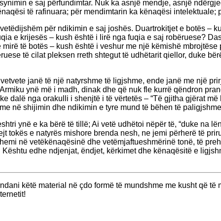
synimin e saj përfundimtar. Nuk ka asnjë mendje, asnjë ndërgjeg
 kënaqësi të rafinuara; për mendimtarin ka kënaqësi intelektua
vetëdijshëm për ndikimin e saj joshës. Duartrokitjet e botës – ku
ia e krijesës – kush është i lirë nga fuqia e saj robëruese? Dash
 të mirë të botës – kush është i veshur me një këmishë mbrojtëse
uese të cilat pleksen rreth shtegut të udhëtarit qiellor, duke bërë
 vetvete janë të një natyrshme të ligjshme, ende janë me një pri
? Armiku ynë më i madh, dinak dhe që nuk fle kurrë qëndron pran
 dalë nga orakulli i shenjtë i të vërtetës – “Të gjitha gjërat më 
me në shijimin dhe ndikimin e tyre mund të bëhen të paligjshme,
tri ynë e ka bërë të tillë; Ai vetë udhëtoi nëpër të, “duke na lën
drejt tokës e natyrës mishore brenda nesh, ne jemi përherë të pri
atohemi në vetëkënaqësinë dhe vetëmjaftueshmërinë tonë, të preh
ështu edhe ndjenjat, ëndjet, kërkimet dhe kënaqësitë e ligjshme 
ërndani këtë material në çdo formë të mundshme me kusht që të m
ernetit!