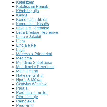
Katekizëm
Katolicizmi Romak
Këmbëngulja
Këngë
Komentari i Biblës
Komuniteti i Kishës
Lavdia e Perëndisë
Letra Drejtuar Hebrenjve
Letra e Jakobit
Libra
Lindja e Re
Lutja
Martesa & Prindërimi
Meditime
Mendime Shtjelluese
Mendimet e Perendise
Methju Henri
Natyra e Krishtit
Njeriu & Mëkati
Octavius Winslow
Paraja
Perëndia – Triniteti
Përmbledhje
Perndjekja
Predikime