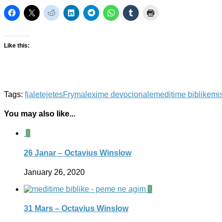
Like this:
Tags:
fjaletejetes
Fryma
lexime devocionale
meditime biblike
mi
You may also like...
0
26 Janar – Octavius Winslow
January 26, 2020
0
31 Mars – Octavius Winslow