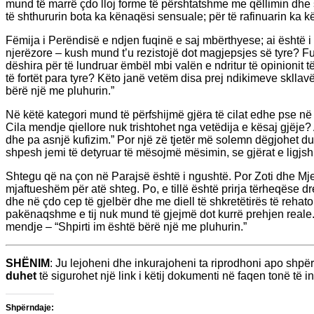
mund të marrë çdo lloj forme të përshtatshme me qëllimin dhe 
të shthururin bota ka kënaqësi sensuale; për të rafinuarin ka
Fëmija i Perëndisë e ndjen fuqinë e saj mbërthyese; ai është i 
njerëzore – kush mund t’u rezistojë dot magjepsjes së tyre? Fuq
dëshira për të lundruar ëmbël mbi valën e ndritur të opinionit
të fortët para tyre? Këto janë vetëm disa prej ndikimeve skllavër
bërë një me pluhurin.”
Në këtë kategori mund të përfshijmë gjëra të cilat edhe pse në
Cila mendje qiellore nuk trishtohet nga vetëdija e kësaj gjëje
dhe pa asnjë kufizim.” Por një zë tjetër më solemn dëgjohet duke
shpesh jemi të detyruar të mësojmë mësimin, se gjërat e ligjsh
Shtegu që na çon në Parajsë është i ngushtë. Por Zoti dhe Mjesh
mjaftueshëm për atë shteg. Po, e tillë është prirja tërheqëse 
dhe në çdo cep të gjelbër dhe me diell të shkretëtirës të reh
pakënaqshme e tij nuk mund të gjejmë dot kurrë prehjen reale. K
mendje – “Shpirti im është bërë një me pluhurin.”
SHËNIM
: Ju lejoheni dhe inkurajoheni ta riprodhoni apo shp
duhet
të sigurohet një link i këtij dokumenti në faqen tonë të int
Shpërndaje: