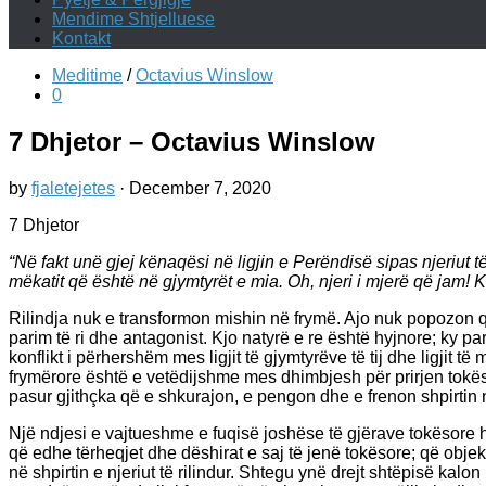
Mendime Shtjelluese
Kontakt
Meditime
/
Octavius Winslow
0
7 Dhjetor – Octavius Winslow
by
fjaletejetes
·
December 7, 2020
7 Dhjetor
“Në fakt unë gjej kënaqësi në ligjin e Perëndisë sipas njeriut të
mëkatit që është në gjymtyrët e mia. Oh, njeri i mjerë që jam!
Rilindja nuk e transformon mishin në frymë. Ajo nuk popozon që t
parim të ri dhe antagonist. Kjo natyrë e re është hyjnore; ky par
konflikt i përhershëm mes ligjit të gjymtyrëve të tij dhe ligjit 
frymërore është e vetëdijshme mes dhimbjesh për prirjen tokës
pasur gjithçka që e shkurajon, e pengon dhe e frenon shpirtin n
Një ndjesi e vajtueshme e fuqisë joshëse të gjërave tokësore 
që edhe tërheqjet dhe dëshirat e saj të jenë tokësore; që obje
në shpirtin e njeriut të rilindur. Shtegu ynë drejt shtëpisë k