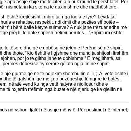
je apo asnjë shije me të cilën ajo nuk mund të përshtatet. Për
le; për nismëtarin ka skema të guximshme dhe madhështore.
sh është krejtësisht i mbrojtur nga fuqia e tyre? Lëvdatat
uria e rehatisë, respektit, ndikimit dhe pozitës së botës –
 për t’u bërë ballë këtyre sulmeve? A nuk janë rrëzuar edhe më
 që prej tij të dalë shpesh rrëfimi përulës – “Shpirti im është
rje tokësore dhe që e dobësojnë jetën e Perëndisë në shpirt.
ë dhe thotë, “Kjo është e ligjshme dhe mund ta shijosh lirshëm
lejohen, por jo të gjitha janë të dobishme.” E megjithatë, sa
 përmes dobësisë frymërore që ato ngjallin në shpirt!
ë një gjurmë që ne të ndjekim shembullin e Tij;” Ai vetë është i
rur dhe të gatshëm që me çdo buzëqeshje të ngrirë të botës,
emi në atë vend ku nga vetë natyra e njollosur dhe e
të nxjerrin rrëfimin nga buzët e një njeriu që ka qiellin në
os ndryshoni fjalët në asnjë mënyrë. Për postimet në internet,