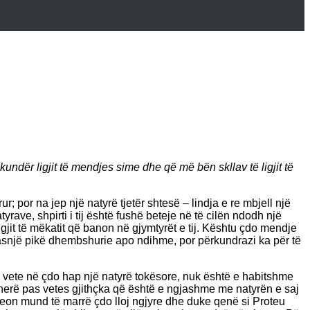
kundër ligjit të mendjes sime dhe që më bën skllav të ligjit të
; por na jep një natyrë tjetër shtesë – lindja e re mbjell një
yrave, shpirti i tij është fushë beteje në të cilën ndodh një
ligjit të mëkatit që banon në gjymtyrët e tij. Kështu çdo mendje
ë asnjë pikë dhembshurie apo ndihme, por përkundrazi ka për të
e vete në çdo hap një natyrë tokësore, nuk është e habitshme
rherë pas vetes gjithçka që është e ngjashme me natyrën e saj
eleon mund të marrë çdo lloj ngjyre dhe duke qenë si Proteu