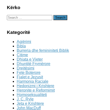
Kërko
Search
for:
Kategoritë
Agjërimi
Bibla
Burreria dhe femininiteti Biblik
Citime
Dhiata e Vjeter
Dhuntitë Frymërore
Drejtësimi
Fete Boterore
Fjalet e Jezusit
Harmonia Raciale
Hedonizmi i Krishtere
Heronjte e Reformimit
Homoseksualiteti
J. C. Ryle
Jeta e Krishtere
John MacDuff