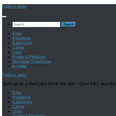
Skip
Fjalet e Jetes
to
content
Search
for:
Kreu
Predikime
Katekizëm
Citime
Libra
Pyetje & Përgjigje
Mendime Shtjelluese
Kontakt
Fjalet e Jetes
"fjalët që po ju them janë frymë dhe jetë" - Gjoni 6:63, Jezu Kri
Kreu
Predikime
Katekizëm
Citime
Libra
Pyetje & Përgjigje