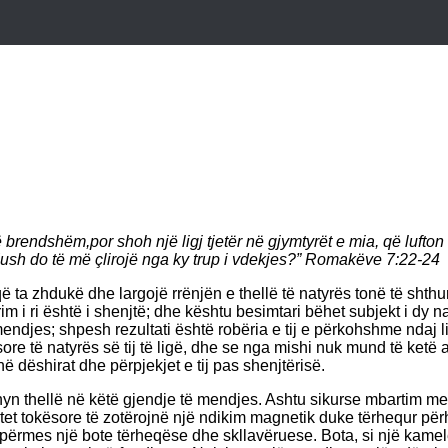
 brendshëm,por shoh një ligj tjetër në gjymtyrët e mia, që lufton 
 Kush do të më çlirojë nga ky trup i vdekjes?” Romakëve 7:22-24
a zhdukë dhe largojë rrënjën e thellë të natyrës tonë të shthurur
im i ri është i shenjtë; dhe kështu besimtari bëhet subjekt i dy nat
të mendjes; shpesh rezultati është robëria e tij e përkohshme ndaj 
ore të natyrës së tij të ligë, dhe se nga mishi nuk mund të ket
ë dëshirat dhe përpjekjet e tij pas shenjtërisë.
hyn thellë në këtë gjendje të mendjes. Ashtu sikurse mbartim m
ktet tokësore të zotërojnë një ndikim magnetik duke tërhequr pë
alon përmes një bote tërheqëse dhe skllavëruese. Bota, si një kam