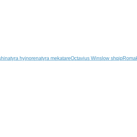
shi
natyra hyjnore
natyra mekatare
Octavius Winslow shqip
Romak