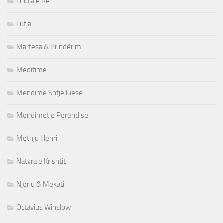
Lindja e Re
Lutja
Martesa & Prindërimi
Meditime
Mendime Shtjelluese
Mendimet e Perendise
Methju Henri
Natyra e Krishtit
Njeriu & Mëkati
Octavius Winslow