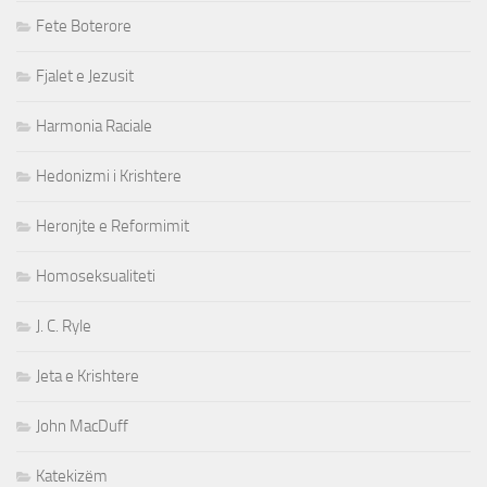
Fete Boterore
Fjalet e Jezusit
Harmonia Raciale
Hedonizmi i Krishtere
Heronjte e Reformimit
Homoseksualiteti
J. C. Ryle
Jeta e Krishtere
John MacDuff
Katekizëm