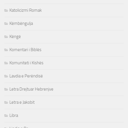
Katolicizmi Romak
Këmbëngulja
Këngë
Komentari i Biblës
Komuniteti i Kishës
Lavdia e Perëndisë
Letra Drejtuar Hebrenjve
Letra e Jakobit
Libra