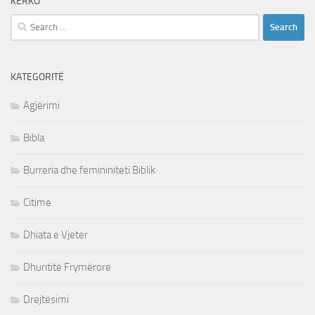
KËRKO
Search
for:
KATEGORITË
Agjërimi
Bibla
Burreria dhe femininiteti Biblik
Citime
Dhiata e Vjeter
Dhuntitë Frymërore
Drejtësimi