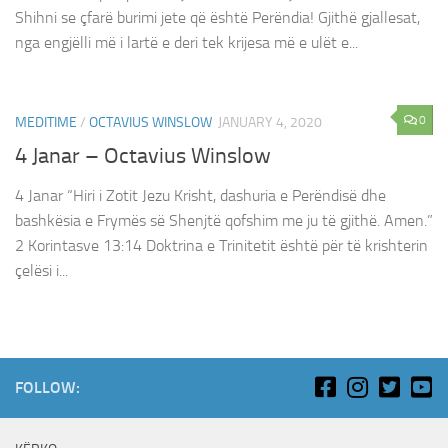
Shihni se çfarë burimi jete që është Perëndia! Gjithë gjallesat,
nga engjëlli më i lartë e deri tek krijesa më e ulët e...
0
MEDITIME
/
OCTAVIUS WINSLOW
JANUARY 4, 2020
4 Janar – Octavius Winslow
4 Janar “Hiri i Zotit Jezu Krisht, dashuria e Perëndisë dhe
bashkësia e Frymës së Shenjtë qofshim me ju të gjithë. Amen.”
2 Korintasve 13:14 Doktrina e Trinitetit është për të krishterin
çelësi i...
FOLLOW: