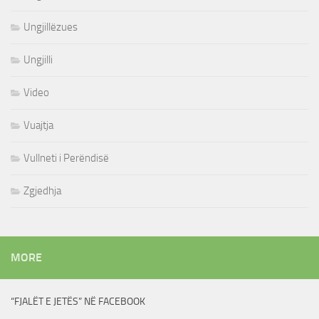
Ungjillëzues
Ungjilli
Video
Vuajtja
Vullneti i Perëndisë
Zgjedhja
MORE
“FJALËT E JETËS” NË FACEBOOK