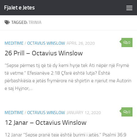
Fjalet e Jetes
Skip to content
TAGGED:
TRINIA
0
MEDITIME
/
OCTAVIUS WINSLOW
APRIL 26, 2020
26 Prill – Octavius Winslow
“Sepse përmes tij që të dy kemi hyrje tek Ati nëpër një Frymë
të vetme.” Efesianëve 2:18 Çfarë është lutja? Është
përbashkësia e jetës frymërore në shpirtin e njeriut me Autorin
e saj Hyjnor;...
0
MEDITIME
/
OCTAVIUS WINSLOW
JANUARY 12, 2020
12 Janar – Octavius Winslow
12 Janar “Sepse pranë teje është burimi i jetës.” Psalmi 36:9