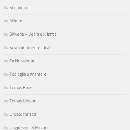
Shenjterimi
Shkrimi
Shlyerja – Vepra e Krishtit
Sovraniteti i Perëndisë
Te Ndryshme
Teologjia e Krishtere
Tomas Bruks
Tomas Uotson
Uncategorized
Ungjillëzimi & Misioni