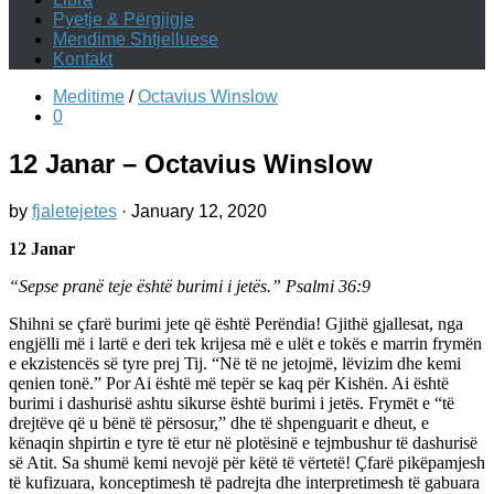
Pyetje & Përgjigje
Mendime Shtjelluese
Kontakt
Meditime
/
Octavius Winslow
0
12 Janar – Octavius Winslow
by
fjaletejetes
·
January 12, 2020
12 Janar
“Sepse pranë teje është burimi i jetës.” Psalmi 36:9
Shihni se çfarë burimi jete që është Perëndia! Gjithë gjallesat, nga
engjëlli më i lartë e deri tek krijesa më e ulët e tokës e marrin frymën
e ekzistencës së tyre prej Tij. “Në të ne jetojmë, lëvizim dhe kemi
qenien tonë.” Por Ai është më tepër se kaq për Kishën. Ai është
burimi i dashurisë ashtu sikurse është burimi i jetës. Frymët e “të
drejtëve që u bënë të përsosur,” dhe të shpenguarit e dheut, e
kënaqin shpirtin e tyre të etur në plotësinë e tejmbushur të dashurisë
së Atit. Sa shumë kemi nevojë për këtë të vërtetë! Çfarë pikëpamjesh
të kufizuara, konceptimesh të padrejta dhe interpretimesh të gabuara