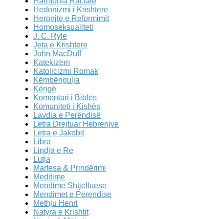
Harmonia Raciale
Hedonizmi i Krishtere
Heronjte e Reformimit
Homoseksualiteti
J. C. Ryle
Jeta e Krishtere
John MacDuff
Katekizëm
Katolicizmi Romak
Këmbëngulja
Këngë
Komentari i Biblës
Komuniteti i Kishës
Lavdia e Perëndisë
Letra Drejtuar Hebrenjve
Letra e Jakobit
Libra
Lindja e Re
Lutja
Martesa & Prindërimi
Meditime
Mendime Shtjelluese
Mendimet e Perendise
Methju Henri
Natyra e Krishtit