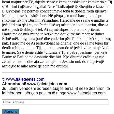
kemi ruajtur për Të, thjesht sepse e kemi anashkaluar karakterin e Tij
si Burimi i ujërave të gjalla! Ne e “kufizojmë të Shenjtin e Izraelit.”
E gjykojmë atë përmes konceptimeve tona të dobëta rreth gjërave.
Mendojmë se Ai është si ne. Në përqasjen tonë harrojmë që po
shkojmë tek një Burim i Pafundmë. Harrojmë që sa më e madhe të
jetë kërkesa që i çojmë Perëndisë aq më tepër do të marrim, dhe sa
më shpesh të shkojmë tek Ai aq më shpesh do të mik pritemi.
Harrojmë që nuk mund të kërkojmë dot kurrë më tepër se duhet.
Është mëkat nga ana jonë dhe çnderim për Të fakti që kërkojmë kaq
pak. Harrojmë që Ai përlëvdohet në dhënie; dhe që sa më tepër hir
derdh mbi popullin e Tij, aq më i pasur do të jetë lavdërimi që Ai do
të marrë. Sa e denjë është “dhurata e Tij e patregueshme” për këtë
Burim të Pafundmë dashurie dhe hiri. Kjo dhuratë erdhi nga një
zemër e madhe dhe ajo zemër që dha Jezusin nuk do t’u privojë
asnjë gjë të mirë atyre që ecin me drejtësi.
© www.fjaletejetes.com
Abonohu në www.fjaletejetes.com
Ju lutemi vendosni adresën tuaj të emial-it nëse dëshironi të
lajmëroheni për çdo postim të ri nga www.fjaletejetes.com!
Email
Address
Abonohu