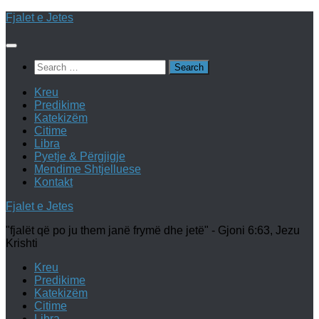
Skip
Fjalet e Jetes
to
content
Search
for:
Kreu
Predikime
Katekizëm
Citime
Libra
Pyetje & Përgjigje
Mendime Shtjelluese
Kontakt
Fjalet e Jetes
"fjalët që po ju them janë frymë dhe jetë" - Gjoni 6:63, Jezu
Krishti
Kreu
Predikime
Katekizëm
Citime
Libra