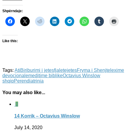
Shpërndaje:
Like this:
Tags:
Ati
Biri
burimi i jetes
fjaletejetes
Fryma i Shenjte
lexime
devocionale
meditime biblike
Octavius Winslow
shqip
Perendia
trinia
You may also like...
0
14 Korrik – Octavius Winslow
July 14, 2020