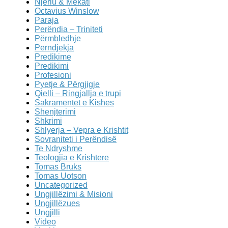
Njeriu & Mëkati
Octavius Winslow
Paraja
Perëndia – Triniteti
Përmbledhje
Perndjekja
Predikime
Predikimi
Profesioni
Pyetje & Përgjigje
Qielli – Ringjallja e trupi
Sakramentet e Kishes
Shenjterimi
Shkrimi
Shlyerja – Vepra e Krishtit
Sovraniteti i Perëndisë
Te Ndryshme
Teologjia e Krishtere
Tomas Bruks
Tomas Uotson
Uncategorized
Ungjillëzimi & Misioni
Ungjillëzues
Ungjilli
Video