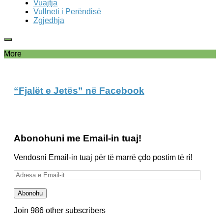
Vuajtja
Vullneti i Perëndisë
Zgjedhja
More
“Fjalët e Jetës” në Facebook
Abonohuni me Email-in tuaj!
Vendosni Email-in tuaj për të marrë çdo postim të ri!
Adresa
e
Email-
Abonohu
it
Join 986 other subscribers