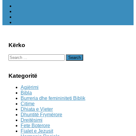
Kërko
Search
for:
Kategoritë
Agjërimi
Bibla
Burreria dhe femininiteti Biblik
Citime
Dhiata e Vjeter
Dhuntitë Frymërore
Drejtësimi
Fete Boterore
Fjalet e Jezusit