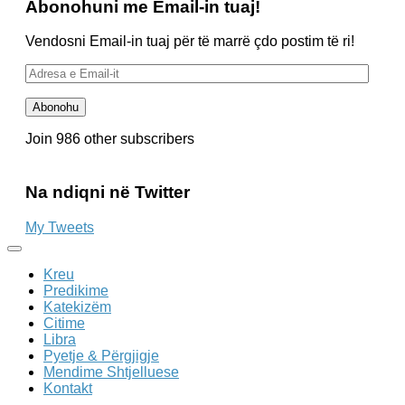
Abonohuni me Email-in tuaj!
Vendosni Email-in tuaj për të marrë çdo postim të ri!
Adresa
e
Email-
Abonohu
it
Join 986 other subscribers
Na ndiqni në Twitter
My Tweets
Kreu
Predikime
Katekizëm
Citime
Libra
Pyetje & Përgjigje
Mendime Shtjelluese
Kontakt