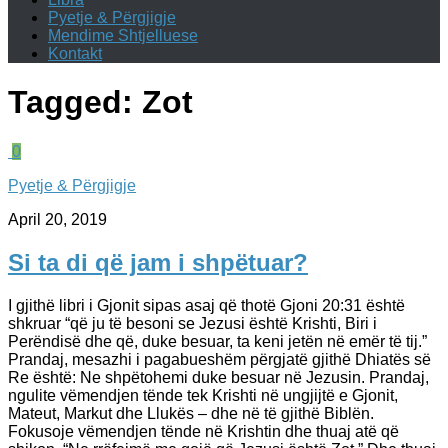
Pyetje & Përgjigje
Mendime Shtjelluese
Kontakt
Tagged:
Zot
0
Pyetje & Përgjigje
April 20, 2019
Si ta di që jam i shpëtuar?
I gjithë libri i Gjonit sipas asaj që thotë Gjoni 20:31 është
shkruar “që ju të besoni se Jezusi është Krishti, Biri i
Perëndisë dhe që, duke besuar, ta keni jetën në emër të tij.”
Prandaj, mesazhi i pagabueshëm përgjatë gjithë Dhiatës së
Re është: Ne shpëtohemi duke besuar në Jezusin. Prandaj,
ngulite vëmendjen tënde tek Krishti në ungjijtë e Gjonit,
Mateut, Markut dhe Llukës – dhe në të gjithë Biblën.
Fokusoje vëmendjen tënde në Krishtin dhe thuaj atë që