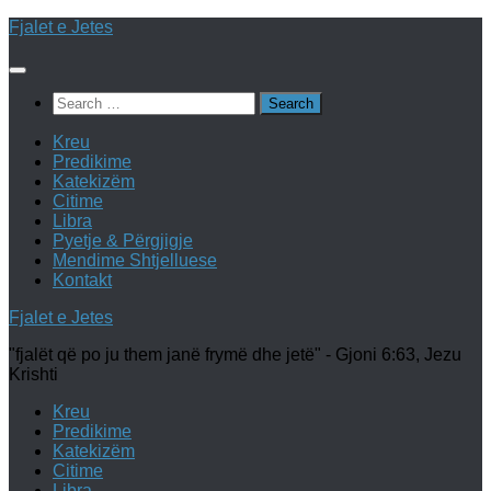
Skip
Fjalet e Jetes
to
content
Search
for:
Kreu
Predikime
Katekizëm
Citime
Libra
Pyetje & Përgjigje
Mendime Shtjelluese
Kontakt
Fjalet e Jetes
"fjalët që po ju them janë frymë dhe jetë" - Gjoni 6:63, Jezu
Krishti
Kreu
Predikime
Katekizëm
Citime
Libra