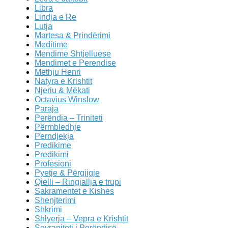
Libra
Lindja e Re
Lutja
Martesa & Prindërimi
Meditime
Mendime Shtjelluese
Mendimet e Perendise
Methju Henri
Natyra e Krishtit
Njeriu & Mëkati
Octavius Winslow
Paraja
Perëndia – Triniteti
Përmbledhje
Perndjekja
Predikime
Predikimi
Profesioni
Pyetje & Përgjigje
Qielli – Ringjallja e trupi
Sakramentet e Kishes
Shenjterimi
Shkrimi
Shlyerja – Vepra e Krishtit
Sovraniteti i Perëndisë