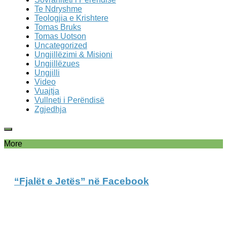
Te Ndryshme
Teologjia e Krishtere
Tomas Bruks
Tomas Uotson
Uncategorized
Ungjillëzimi & Misioni
Ungjillëzues
Ungjilli
Video
Vuajtja
Vullneti i Perëndisë
Zgjedhja
More
“Fjalët e Jetës” në Facebook