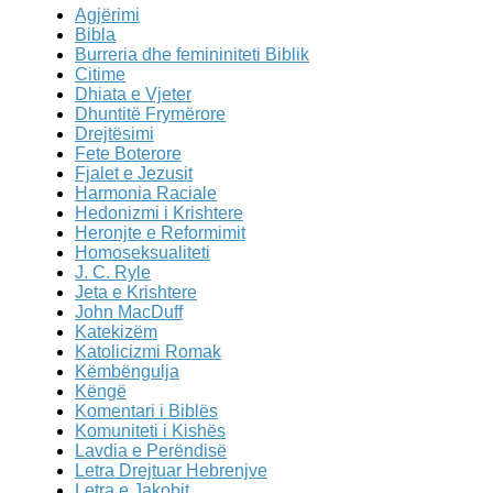
Agjërimi
Bibla
Burreria dhe femininiteti Biblik
Citime
Dhiata e Vjeter
Dhuntitë Frymërore
Drejtësimi
Fete Boterore
Fjalet e Jezusit
Harmonia Raciale
Hedonizmi i Krishtere
Heronjte e Reformimit
Homoseksualiteti
J. C. Ryle
Jeta e Krishtere
John MacDuff
Katekizëm
Katolicizmi Romak
Këmbëngulja
Këngë
Komentari i Biblës
Komuniteti i Kishës
Lavdia e Perëndisë
Letra Drejtuar Hebrenjve
Letra e Jakobit