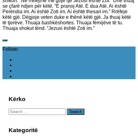
shikon. “Ne rrëfejmë me gojë që Jezusi është Zot.” Dhe thuaj
se çfarë ndjen për këtë. “E pranoj Atë. E dua Atë. Ai është
Perëndia im. Ai është Zoti im. Ai është thesari im.” Rrëfeje
këtë gjë. Dëgjoje veten duke e thënë këtë gjë. Ja thuaj këtë
të tjerëve. Thuaja bashkëshortes. Thuaja fëmijëve të tu.
Thuaja shokut tënd. “Jezusi është Zoti im.”
Follow:
Kërko
Search
for:
Kategoritë