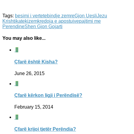
Tags:
besimi i vertete
bindje zemre
Gjon Uesli
Jezu
Krishti
katekizem
kredoja e apostujve
pajtimi me
Perendine
Shen Gjon Gojarti
You may also like...
0
Çfarë është Kisha?
June 26, 2015
0
Çfarë kërkon ligji i Perëndisë?
February 15, 2014
0
Çfarë krijoi tjetër Perëndia?