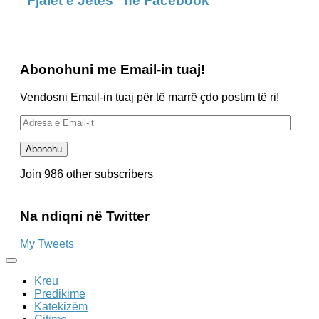
“Fjalët e Jetës” në Facebook
Abonohuni me Email-in tuaj!
Vendosni Email-in tuaj për të marrë çdo postim të ri!
Adresa
e
Email-
Abonohu
it
Join 986 other subscribers
Na ndiqni në Twitter
My Tweets
Kreu
Predikime
Katekizëm