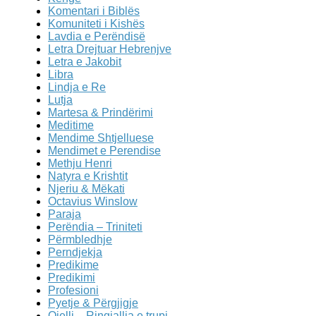
Komentari i Biblës
Komuniteti i Kishës
Lavdia e Perëndisë
Letra Drejtuar Hebrenjve
Letra e Jakobit
Libra
Lindja e Re
Lutja
Martesa & Prindërimi
Meditime
Mendime Shtjelluese
Mendimet e Perendise
Methju Henri
Natyra e Krishtit
Njeriu & Mëkati
Octavius Winslow
Paraja
Perëndia – Triniteti
Përmbledhje
Perndjekja
Predikime
Predikimi
Profesioni
Pyetje & Përgjigje
Qielli – Ringjallja e trupi