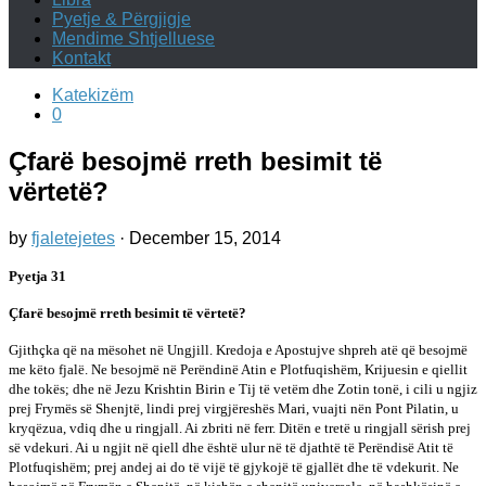
Pyetje & Përgjigje
Mendime Shtjelluese
Kontakt
Katekizëm
0
Çfarë besojmë rreth besimit të
vërtetë?
by
fjaletejetes
·
December 15, 2014
Pyetja 31
Çfarë besojmë rreth besimit të vërtetë?
Gjithçka që na mësohet në Ungjill. Kredoja e Apostujve shpreh atë që besojmë
me këto fjalë. Ne besojmë në Perëndinë Atin e Plotfuqishëm, Krijuesin e qiellit
dhe tokës; dhe në Jezu Krishtin Birin e Tij të vetëm dhe Zotin tonë, i cili u ngjiz
prej Frymës së Shenjtë, lindi prej virgjëreshës Mari, vuajti nën Pont Pilatin, u
kryqëzua, vdiq dhe u ringjall. Ai zbriti në ferr. Ditën e tretë u ringjall sërish prej
së vdekuri. Ai u ngjit në qiell dhe është ulur në të djathtë të Perëndisë Atit të
Plotfuqishëm; prej andej ai do të vijë të gjykojë të gjallët dhe të vdekurit. Ne