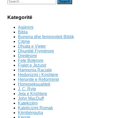
Search
for:
Kategoritë
Agjërimi
Bibla
Burreria dhe femininiteti Biblik
Citime
Dhiata e Vjeter
Dhuntitë Frymërore
Drejtësimi
Fete Boterore
Fjalet e Jezusit
Harmonia Raciale
Hedonizmi i Krishtere
Heronjte e Reformimit
Homoseksualiteti
J. C. Ryle
Jeta e Krishtere
John MacDuff
Katekizëm
Katolicizmi Romak
Këmbëngulja
Këngë