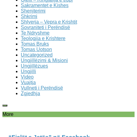
Sakramentet e Kishes
Shenjterimi
Shkrimi
Shlyerja – Vepra e Krishtit
Sovraniteti i Perëndisë
Te Ndryshme
Teologjia e Krishtere
Tomas Bruks
Tomas Uotson
Uncategorized
Ungjillëzimi & Misioni
Ungjillëzues
Ungjilli
Video
Vuajtja
Vullneti i Perëndisë
Zgjedhja
More