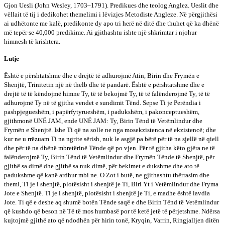
Gjon Uesli (John Wesley, 1703–1791). Predikues dhe teolog Anglez. Ueslit dhe
vëllait të tij i dedikohet themelimi i lëvizjes Metodiste Angleze. Në përgjithësi
ai udhëtonte me kalë, predikonte dy apo tri herë në ditë dhe thuhet që ka dhënë
më tepër se 40,000 predikime. Ai gjithashtu ishte një shkrimtar i njohur
himnesh të krishtera.
Lutje
Është e përshtatshme dhe e drejtë të adhurojmë Atin, Birin dhe Frymën e
Shenjtë, Trinitetin një në thelb dhe të pandarë. Është e përshtatshme dhe e
drejtë të të këndojmë himne Ty, të të bekojmë Ty, të të falënderojmë Ty, të të
adhurojmë Ty në të gjitha vendet e sundimit Tënd. Sepse Ti je Perëndia i
pashpjegueshëm, i papërfytyrueshëm, i padukshëm, i pakonceptueshëm,
gjithmonë UNË JAM, ende UNË JAM: Ty, Birin Tënd të Vetëmlindur dhe
Frymën e Shenjtë. Ishe Ti që na solle ne nga mosekzistenca në ekzistencë; dhe
kur ne u rrëzuam Ti na ngrite sërish, nuk le asgjë pa bërë për të na sjellë në qiell
dhe për të na dhënë mbretërinë Tënde që po vjen. Për të gjitha këto gjëra ne të
falënderojmë Ty, Birin Tënd të Vetëmlindur dhe Frymën Tënde të Shenjtë, për
gjithë sa dimë dhe gjithë sa nuk dimë, për bekimet e dukshme dhe ato të
padukshme që kanë ardhur mbi ne. O Zot i butë, ne gjithashtu thërrasim dhe
themi, Ti je i shenjtë, plotësisht i shenjtë je Ti, Biri Yt i Vetëmlindur dhe Fryma
Jote e Shenjtë. Ti je i shenjtë, plotësisht i shenjtë je Ti, e madhe është lavdia
Jote. Ti që e deshe aq shumë botën Tënde saqë e dhe Birin Tënd të Vetëmlindur
që kushdo që beson në Të të mos humbasë por të ketë jetë të përjetshme. Ndërsa
kujtojmë gjithë ato që ndodhën për hirin tonë, Kryqin, Varrin, Ringjalljen ditën