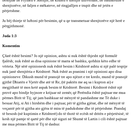
besojmë në Frymën e Shenjtë, në kishën e shenjtë universale, në bashkësinë e
shenjtorëve, në faljen e mëkateve, në ringjalljen e trupit dhe në jetën e
përjetshme.
Ju bëj thirrje të luftoni për besimin, që u qe transmetuar shenjtorëve një herë e
përgjithmonë.
Juda 1:3
Komentim
Çfarë është besimi? Jo një opinion, ashtu si nuk është thjesht një formulë
fjalësh; nuk është as disa opinione të marra së bashku, qofshin këto edhe të
vërteta. Një sërë opinionesh nuk është besim i Krishterë ashtu si një palë tespije
nuk janë shenjtëria e Krishterë. Nuk është as pranimi i një opinioni apo disa
opinioneve. Dikush mund të pranojë tre apo njëzet e tre kredo, mund të pranojë
gjithë Dhiatën e Vjetër dhe atë të Re, (të paktën me aq sa i kupton ai) e
megjithatë të mos ketë aspak besim të Krishterë. Besimi i Krishterë është një
provë apo bindje hyjnore e krijuar në zemër, që Perëndia është pajtuar me mua
përmes Birit të Tij; që jam bashkuar në mënyrë të pandashme me Të duke i
besuar Atij, si Ati i hirshëm dhe i pajtuar, për të gjitha gjërat, dhe në mënyrë të
veçantë për të gjitha ato gjëra të mira të padukshme dhe të përjetshme. Prandaj
të besosh (në kuptimin e Krishterë) do të thotë të ecësh në dritën e përjetësisë; të
kesh një pamje të qartë për dhe një siguri në Shumë të Lartin i cili është pajtuar
me mua përmes Birit të Tij të dashur.