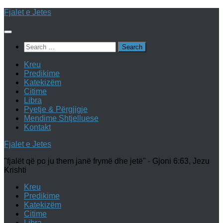
Skip
Fjalet e Jetes
to
content
Search
for:
Kreu
Predikime
Katekizëm
Citime
Libra
Pyetje & Përgjigje
Mendime Shtjelluese
Kontakt
Fjalet e Jetes
"fjalët që po ju them janë frymë dhe jetë" - Gjoni 6:63, Jezu
Krishti
Kreu
Predikime
Katekizëm
Citime
Libra