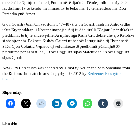
e tretë, dhe Ngjitjen në qiell, Fronin në të djathtën Tënde, ardhjen e dytë të
lavdishme, Ty të këndojmë himne, Ty të bekojmë, Ty të falënderojmë. Zoti
Perëndia ynë. Amen.
Gjon Gojarti (John Chrysostom, 347–407). Gjon Gojarti lindi në Antioki dhe
ishte Kryepeshkopi i Kostandinopojës. Atij iu dha titulli “Gojarti” për shkak të
predikimit të tij të zhdërvjelltë. Ai njihet nga Kisha Ortodokse dhe ajo Katolike
si shenjtor dhe Doktor i Kishës. Gojarti njihet për Liturgjinë e tij Hyjnore të
Shën Gjon Gojartit. Veprat e tij voluminoze të predikimit përfshijnë 67
predikime për Zanafillën, 90 për Ungjillin sipas Mateut dhe 88 për Ungjillin
sipas Gjonit.
New City Catechism was adapted by Timothy Keller and Sam Shammas from
the Reformation catechisms. Copyright © 2012 by
Redeemer Presbyterian
Church
.
Shpërndaje:
Like this: