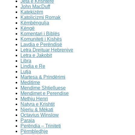
Jeta e Krishtere
John MacDuff
Katekizëm
Katolicizmi Romak
Këmbëngulja
Këngë
Komentari i Biblës
Komuniteti i Kishës
Lavdia e Perëndisë
Letra Drejtuar Hebrenjve
Letra e Jakobit
Libra
Lindja e Re
Lutja
Martesa & Prindërimi
Meditime
Mendime Shtjelluese
Mendimet e Perendise
Methju Henri
Natyra e Krishtit
Njeriu & Mëkati
Octavius Winslow
Paraja
Perëndia – Triniteti
Përmbledhje