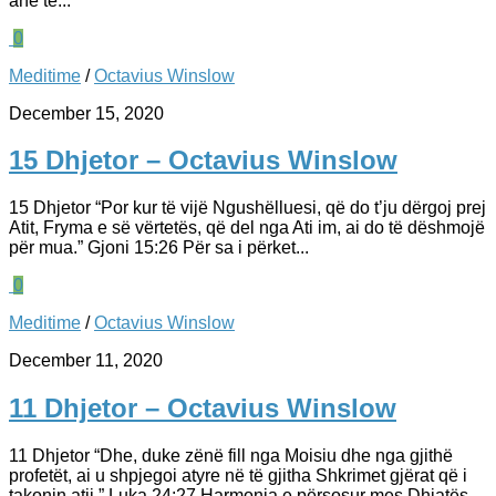
anë të...
0
Meditime
/
Octavius Winslow
December 15, 2020
15 Dhjetor – Octavius Winslow
15 Dhjetor “Por kur të vijë Ngushëlluesi, që do t’ju dërgoj prej
Atit, Fryma e së vërtetës, që del nga Ati im, ai do të dëshmojë
për mua.” Gjoni 15:26 Për sa i përket...
0
Meditime
/
Octavius Winslow
December 11, 2020
11 Dhjetor – Octavius Winslow
11 Dhjetor “Dhe, duke zënë fill nga Moisiu dhe nga gjithë
profetët, ai u shpjegoi atyre në të gjitha Shkrimet gjërat që i
takonin atij.” Luka 24:27 Harmonia e përsosur mes Dhiatës