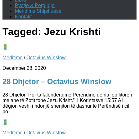
Pyetje & Përgjigje
Mendime Shtjelluese
Kontakt
Tagged:
Jezu Krishti
0
Meditime
/
Octavius Winslow
December 28, 2020
28 Dhjetor – Octavius Winslow
28 Dhjetor “Por ta falënderojmë Perëndinë që na jep fitoren
me anë të Zotit tonë Jezu Krisht.” 1 Korintasve 15:57 A i
dëgjon veshi i ndonjë shenjtori të dashur të Perëndisë i cili
po...
0
Meditime
/
Octavius Winslow