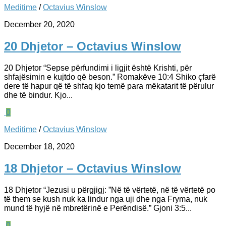
Meditime
/
Octavius Winslow
December 20, 2020
20 Dhjetor – Octavius Winslow
20 Dhjetor “Sepse përfundimi i ligjit është Krishti, për
shfajësimin e kujtdo që beson.” Romakëve 10:4 Shiko çfarë
dere të hapur që të shfaq kjo temë para mëkatarit të përulur
dhe të bindur. Kjo...
0
Meditime
/
Octavius Winslow
December 18, 2020
18 Dhjetor – Octavius Winslow
18 Dhjetor “Jezusi u përgjigj: ”Në të vërtetë, në të vërtetë po
të them se kush nuk ka lindur nga uji dhe nga Fryma, nuk
mund të hyjë në mbretërinë e Perëndisë.” Gjoni 3:5...
0