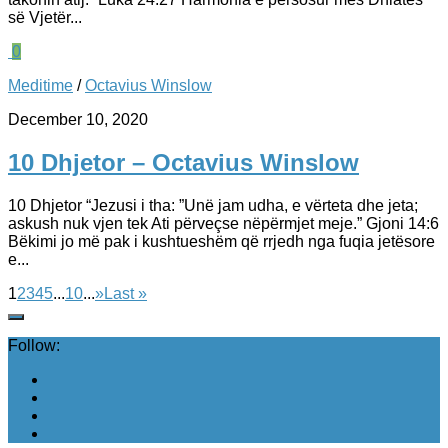
së Vjetër...
0
Meditime
/
Octavius Winslow
December 10, 2020
10 Dhjetor – Octavius Winslow
10 Dhjetor “Jezusi i tha: ”Unë jam udha, e vërteta dhe jeta;
askush nuk vjen tek Ati përveçse nëpërmjet meje.” Gjoni 14:6
Bëkimi jo më pak i kushtueshëm që rrjedh nga fuqia jetësore
e...
1
2
3
4
5
...
10
...
»
Last »
Follow: