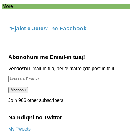
More
“Fjalët e Jetës” në Facebook
Abonohuni me Email-in tuaj!
Vendosni Email-in tuaj për të marrë çdo postim të ri!
Adresa
e
Email-
Abonohu
it
Join 986 other subscribers
Na ndiqni në Twitter
My Tweets