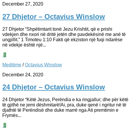
December 27, 2020
27 Dhjetor – Octavius Winslow
27 Dhjetor “Shpëtimtarit tonë Jezu Krishtit, që e prishi
vdekjen dhe nxori në dritë jetën dhe pavdekësinë me anë të
ungjillit.” 1 Timoteu 1:10 Fakti që ekziston një fuqi ndarëse
në vdekje është një...
0
Meditime
/
Octavius Winslow
December 24, 2020
24 Dhjetor – Octavius Winslow
24 Dhjetor “Këtë Jezus, Perëndia e ka ringjallur; dhe për këtë
të gjithë ne jemi dëshmitarë!Ai, pra, duke qenë i ngritur në të
djathtë të Perëndisë dhe duke marrë nga Ati premtimin e
Frymës...
0