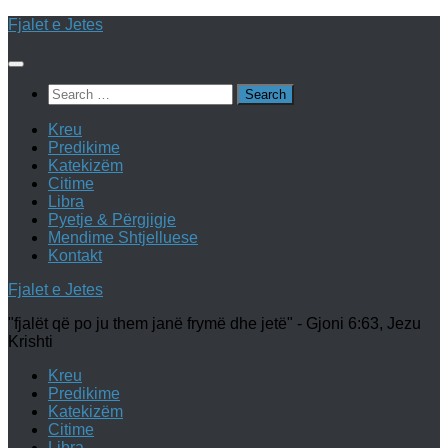
Skip
Fjalet e Jetes
to
content
Search
for:
Kreu
Predikime
Katekizëm
Citime
Libra
Pyetje & Përgjigje
Mendime Shtjelluese
Kontakt
Fjalet e Jetes
"fjalët që po ju them janë frymë dhe jetë" - Gjoni 6:63, Jezu
Krishti
Kreu
Predikime
Katekizëm
Citime
Libra