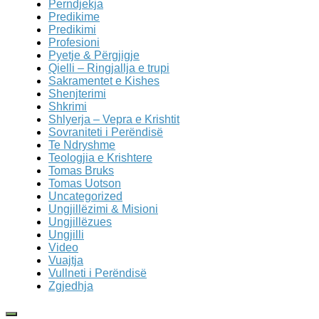
Perndjekja
Predikime
Predikimi
Profesioni
Pyetje & Përgjigje
Qielli – Ringjallja e trupi
Sakramentet e Kishes
Shenjterimi
Shkrimi
Shlyerja – Vepra e Krishtit
Sovraniteti i Perëndisë
Te Ndryshme
Teologjia e Krishtere
Tomas Bruks
Tomas Uotson
Uncategorized
Ungjillëzimi & Misioni
Ungjillëzues
Ungjilli
Video
Vuajtja
Vullneti i Perëndisë
Zgjedhja