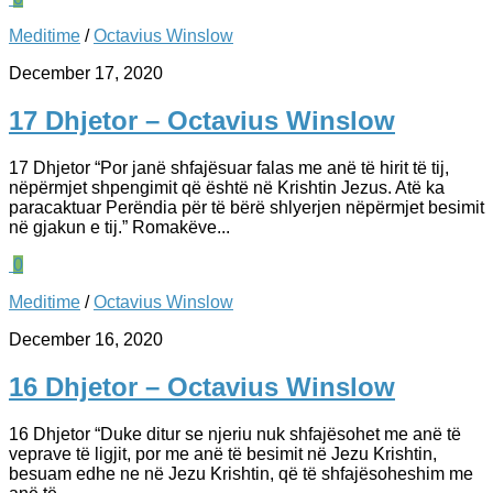
Meditime
/
Octavius Winslow
December 17, 2020
17 Dhjetor – Octavius Winslow
17 Dhjetor “Por janë shfajësuar falas me anë të hirit të tij,
nëpërmjet shpengimit që është në Krishtin Jezus. Atë ka
paracaktuar Perëndia për të bërë shlyerjen nëpërmjet besimit
në gjakun e tij.” Romakëve...
0
Meditime
/
Octavius Winslow
December 16, 2020
16 Dhjetor – Octavius Winslow
16 Dhjetor “Duke ditur se njeriu nuk shfajësohet me anë të
veprave të ligjit, por me anë të besimit në Jezu Krishtin,
besuam edhe ne në Jezu Krishtin, që të shfajësoheshim me