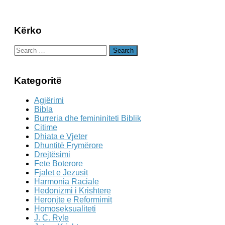
Kërko
Search
for:
Kategoritë
Agjërimi
Bibla
Burreria dhe femininiteti Biblik
Citime
Dhiata e Vjeter
Dhuntitë Frymërore
Drejtësimi
Fete Boterore
Fjalet e Jezusit
Harmonia Raciale
Hedonizmi i Krishtere
Heronjte e Reformimit
Homoseksualiteti
J. C. Ryle