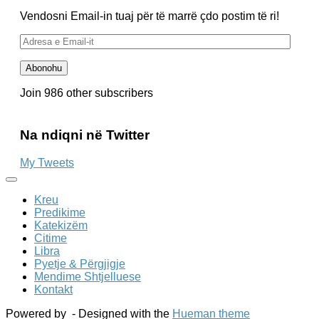
Vendosni Email-in tuaj për të marrë çdo postim të ri!
Adresa
e
Email-
Abonohu
it
Join 986 other subscribers
Na ndiqni në Twitter
My Tweets
Kreu
Predikime
Katekizëm
Citime
Libra
Pyetje & Përgjigje
Mendime Shtjelluese
Kontakt
Powered by
- Designed with the
Hueman theme