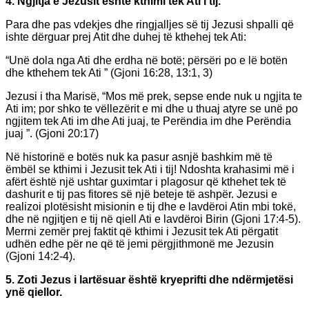
4. Ngjitja e Jezusit është kthimi tek Ati i tij.
Para dhe pas vdekjes dhe ringjalljes së tij Jezusi shpalli që
ishte dërguar prej Atit dhe duhej të kthehej tek Ati:
“Unë dola nga Ati dhe erdha në botë; përsëri po e lë botën
dhe kthehem tek Ati ” (Gjoni 16:28, 13:1, 3)
Jezusi i tha Marisë, “Mos më prek, sepse ende nuk u ngjita te
Ati im; por shko te vëllezërit e mi dhe u thuaj atyre se unë po
ngjitem tek Ati im dhe Ati juaj, te Perëndia im dhe Perëndia
juaj ”. (Gjoni 20:17)
Në historinë e botës nuk ka pasur asnjë bashkim më të
ëmbël se kthimi i Jezusit tek Ati i tij! Ndoshta krahasimi më i
afërt është një ushtar guximtar i plagosur që kthehet tek të
dashurit e tij pas fitores së një beteje të ashpër. Jezusi e
realizoi plotësisht misionin e tij dhe e lavdëroi Atin mbi tokë,
dhe në ngjitjen e tij në qiell Ati e lavdëroi Birin (Gjoni 17:4-5).
Merrni zemër prej faktit që kthimi i Jezusit tek Ati përgatit
udhën edhe për ne që të jemi përgjithmonë me Jezusin
(Gjoni 14:2-4).
5. Zoti Jezus i lartësuar është kryeprifti dhe ndërmjetësi
ynë qiellor.