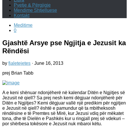
Pyetje & Përgjigje
Mendime Shtjelluese
Kontakt
Meditime
0
Gjashtë Arsye pse Ngjitja e Jezusit ka
Rëndësi
by
fjaletejetes
·
June 16, 2013
prej Brian Tabb
A e keni shënuar ndonjëherë në kalendar Ditën e Ngjitjes së
Jezusit në qiell? Sa prej nesh kemi dëgjuar ndonjëherë për
Ditën e Ngjitjes? Kemi dëgjuar vallë një predikim për ngjitjen
e Jezusit në qiell? është e pamundur që ta mbitheksosh
rëndësine e të Premtes së Mirë, kur Jezusi vdiq për mëkatet
tona, dhe të Dielën e Pashkës kur u ringjall prej së vdekuri –
por shërbesa tokësore e Jezusit nuk mbaroi këtu.