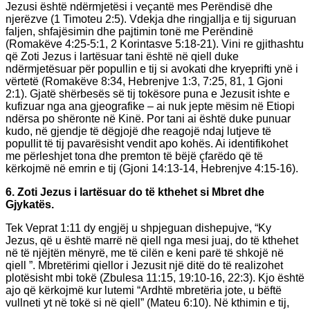
Jezusi është ndërmjetësi i veçantë mes Perëndisë dhe
njerëzve (1 Timoteu 2:5). Vdekja dhe ringjallja e tij siguruan
faljen, shfajësimin dhe pajtimin tonë me Perëndinë
(Romakëve 4:25-5:1, 2 Korintasve 5:18-21). Vini re gjithashtu
që Zoti Jezus i lartësuar tani është në qiell duke
ndërmjetësuar për popullin e tij si avokati dhe kryeprifti ynë i
vërtetë (Romakëve 8:34, Hebrenjve 1:3, 7:25, 81, 1 Gjoni
2:1). Gjatë shërbesës së tij tokësore puna e Jezusit ishte e
kufizuar nga ana gjeografike – ai nuk jepte mësim në Etiopi
ndërsa po shëronte në Kinë. Por tani ai është duke punuar
kudo, në gjendje të dëgjojë dhe reagojë ndaj lutjeve të
popullit të tij pavarësisht vendit apo kohës. Ai identifikohet
me përleshjet tona dhe premton të bëjë çfarëdo që të
kërkojmë në emrin e tij (Gjoni 14:13-14, Hebrenjve 4:15-16).
6. Zoti Jezus i lartësuar do të kthehet si Mbret dhe
Gjykatës.
Tek Veprat 1:11 dy engjëj u shpjeguan dishepujve, “Ky
Jezus, që u është marrë në qiell nga mesi juaj, do të kthehet
në të njëjtën mënyrë, me të cilën e keni parë të shkojë në
qiell ”. Mbretërimi qiellor i Jezusit një ditë do të realizohet
plotësisht mbi tokë (Zbulesa 11:15, 19:10-16, 22:3). Kjo është
ajo që kërkojmë kur lutemi “Ardhtë mbretëria jote, u bëftë
vullneti yt në tokë si në qiell” (Mateu 6:10). Në kthimin e tij,