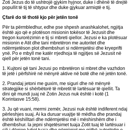
Zoti Jezus do të ushtrojë gjykim hyjnor, duke i dhënë të drejtë
popullit të tij të shtypur dhe duke gjykuar armiqtë e tij.
Çfarë do të thotë kjo për jetën tonë
Për ta përmbledhur, edhe pse shpesh anashkalohet, ngjitja
është ajo që e plotëson misionin tokësor të Jezusit dhe
tregon kurorëzimin e tij si mbreti qiellor. Jezusi e ka plotësuar
misionin e Atit dhe tani mbretëron me autoritet dhe
ndërmjetëson plot dhembshuri si ndërmjetësi dhe kryeprifti
ynë. Po e mbyll me katër rrjedhoja të ngjitjes së Jezusit në
qiell për jetën tonë tani.
1. Kujtoni që tani Jezusi po mbretëron si mbret dhe vazhdon
të jetë i përfshirë në mënyrë aktive në botë dhe në jetën tonë.
2. Prandaj jetoni me guxim, me siguri dhe në mënyrë
strategjike si shërbëtorë të mbretit të lartësuar të qiellit. Ta
dini që mundi juaj në Zotin Jezus nuk është i kotë (1
Korintasve 15:58).
3. Ju që vuani, merrni zemër, Jezusi nuk është indiferent ndaj
përleshjes suaj. Ai ka duruar vuajtje të mëdha dhe prandaj
është këshilltari dhe ndërmjetësi më i mëshirshëm dhe i
dhembshur. Ia jepni shqetësimet tuaja Zotit tuaj të lartësuar i
cili i dëgjon lutjet tuaja dhe përgjigjet me gjithë autoritetin e