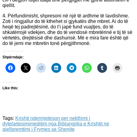
qiellit.
4. Përfundimisht, shpresoni në një të ardhme të lavdishme.
Zoti i ringjallur do të kthehet si gjykatës dhe mbret. Ai do të
heqë tej padrejtësinë, do t’i japë fund vuajtjes, do të
shkatërrojë vdekjen, dhe do të vendosë mbretërinë e tij të së
vërtetës, drejtësisë dhe dashurisë. Më e mira fare është që
do të jemi me mbretin tonë përgjithmonë.
Shpërndaje:
Like this:
Tags:
Krishti ndermjeteson per ne
kthimi i
dyte
lartesimi
meditim nga Bibla
ngjitja e Krishtit ne
qiell
premtimi i Frymes se Shenjte