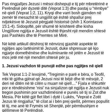
Pas ringjalljes Jezusi i mësoi dishepujt e tij për mbretërinë e
Perëndisë për dyzetë ditë (Veprat 1:3) dhe pastaj u “rëmbye”
në qiell (Veprat 1:2, 11). Kryqi dhe varri bosh gjenden në
zemër të mesazhit të ungjillit që është shpallur prej
ndjekësve të Jezusit përgjatë historisë (shih 1 Korintasve
15:1-4). Sidoqoftë, për shumë të krishterë dhe kisha
Ungjillore ngjitja e Jezusit është thjesht një mendim shtesë
pas Pashkës dhe të Premtes së Mirë.
Në këtë artikull dëshiroj të nënvizoj gjashtë aspekte të
ngjitjes apo lartësimit të Jezusit, duke shpresuar që kjo
ngjarje domethënëse dhe kulminante në jetën e Jezusit të
mos jetë më një mendim shtesë për ju.
1. Jezusi vazhdon të punojë edhe pas ngjitjes në qiell
Tek Veprat 1:1-2 lexojmë, “Tregimin e parë e bëra, o Teofil,
mbi të gjitha gjërat që Jezusi nisi të bëjë dhe të mësojë, 2
deri në ditën në të cilën u muarr në qiell…” Fjala e shkurtër
por e rëndësishme ‘nisi’ na sinjalizon që ngjitja e Jezusit nuk
tregon pushimin por vazhdimësinë e punës së tij si Zot dhe
Mesia. Për këtë gjë flet libri i dytë i Lukës, “Veprat e Zotit
Jezus të ringjallur,” të cilat ai i bën prej qiellit, përmes popullit
të tij, me anë të Frymës së Shenjtë, për përmbushjen e
qëllimeve të Perëndisë.