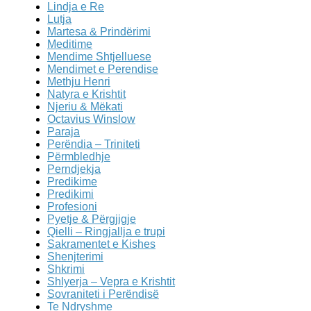
Lindja e Re
Lutja
Martesa & Prindërimi
Meditime
Mendime Shtjelluese
Mendimet e Perendise
Methju Henri
Natyra e Krishtit
Njeriu & Mëkati
Octavius Winslow
Paraja
Perëndia – Triniteti
Përmbledhje
Perndjekja
Predikime
Predikimi
Profesioni
Pyetje & Përgjigje
Qielli – Ringjallja e trupi
Sakramentet e Kishes
Shenjterimi
Shkrimi
Shlyerja – Vepra e Krishtit
Sovraniteti i Perëndisë
Te Ndryshme