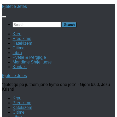
Skip
Fjalet e Jetes
to
content
Search
for:
Kreu
Predikime
Katekizëm
Citime
Libra
Pyetje & Përgjigje
Mendime Shtjelluese
Kontakt
Fjalet e Jetes
"fjalët që po ju them janë frymë dhe jetë" - Gjoni 6:63, Jezu
Krishti
Kreu
Predikime
Katekizëm
Citime
Libra