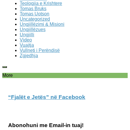
Teologjia e Krishtere
Tomas Bruks
Tomas Uotson
Uncategorized
Ungjillëzimi & Misioni
Ungjillëzues
Ungjilli
Video
Vuajtja
Vullneti i Perëndisë
Zgjedhja
More
“Fjalët e Jetës” në Facebook
Abonohuni me Email-in tuaj!