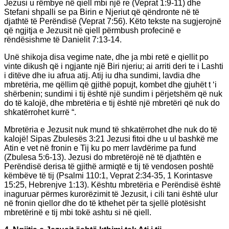
Jezusi u rëmbye në qiell mbi një re (Veprat 1:9-11) dhe
Stefani shpalli se pa Birin e Njeriut që qëndronte në të
djathtë të Perëndisë (Veprat 7:56). Këto tekste na sugjerojnë
që ngjitja e Jezusit në qiell përmbush profecinë e
rëndësishme të Danielit 7:13-14.
Unë shikoja disa vegime nate, dhe ja mbi retë e qiellit po
vinte dikush që i ngjante një Biri njeriu; ai arriti deri te i Lashti
i ditëve dhe iu afrua atij. Atij iu dha sundimi, lavdia dhe
mbretëria, me qëllim që gjithë popujt, kombet dhe gjuhët t ‘i
shërbenin; sundimi i tij është një sundim i përjetshëm që nuk
do të kalojë, dhe mbretëria e tij është një mbretëri që nuk do
shkatërrohet kurrë “.
Mbretëria e Jezusit nuk mund të shkatërrohet dhe nuk do të
kalojë! Sipas Zbulesës 3:21 Jezusi fitoi dhe u ul bashkë me
Atin e vet në fronin e Tij ku po merr lavdërime pa fund
(Zbulesa 5:6-13). Jezusi do mbretërojë në të djathtën e
Perëndisë derisa të gjithë armiqtë e tij të vendosen poshtë
këmbëve të tij (Psalmi 110:1, Veprat 2:34-35, 1 Korintasve
15:25, Hebrenjve 1:13). Kështu mbretëria e Perëndisë është
inaguruar përmes kurorëzimit të Jezusit, i cili tani është ulur
në fronin qiellor dhe do të kthehet për ta sjellë plotësisht
mbretërinë e tij mbi tokë ashtu si në qiell.