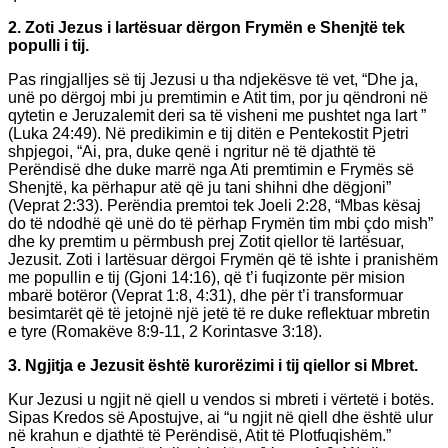
2. Zoti Jezus i lartësuar dërgon Frymën e Shenjtë tek
populli i tij.
Pas ringjalljes së tij Jezusi u tha ndjekësve të vet, “Dhe ja,
unë po dërgoj mbi ju premtimin e Atit tim, por ju qëndroni në
qytetin e Jeruzalemit deri sa të visheni me pushtet nga lart ”
(Luka 24:49). Në predikimin e tij ditën e Pentekostit Pjetri
shpjegoi, “Ai, pra, duke qenë i ngritur në të djathtë të
Perëndisë dhe duke marrë nga Ati premtimin e Frymës së
Shenjtë, ka përhapur atë që ju tani shihni dhe dëgjoni”
(Veprat 2:33). Perëndia premtoi tek Joeli 2:28, “Mbas kësaj
do të ndodhë që unë do të përhap Frymën tim mbi çdo mish”
dhe ky premtim u përmbush prej Zotit qiellor të lartësuar,
Jezusit. Zoti i lartësuar dërgoi Frymën që të ishte i pranishëm
me popullin e tij (Gjoni 14:16), që t’i fuqizonte për mision
mbarë botëror (Veprat 1:8, 4:31), dhe për t’i transformuar
besimtarët që të jetojnë një jetë të re duke reflektuar mbretin
e tyre (Romakëve 8:9-11, 2 Korintasve 3:18).
3. Ngjitja e Jezusit është kurorëzimi i tij qiellor si Mbret.
Kur Jezusi u ngjit në qiell u vendos si mbreti i vërtetë i botës.
Sipas Kredos së Apostujve, ai “u ngjit në qiell dhe është ulur
në krahun e djathtë të Perëndisë, Atit të Plotfuqishëm.”