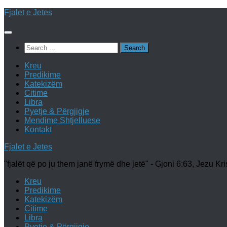
Skip
Fjalet e Jetes
to
content
Search
for:
Kreu
Predikime
Katekizëm
Citime
Libra
Pyetje & Përgjigje
Mendime Shtjelluese
Kontakt
Fjalet e Jetes
"fjalët që po ju them janë frymë dhe jetë" - Gjoni 6:63, Jezu Kri
Kreu
Predikime
Katekizëm
Citime
Libra
Pyetje & Përgjigje