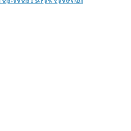
lindja
Perendia u be njeri
virgjeresha Mari