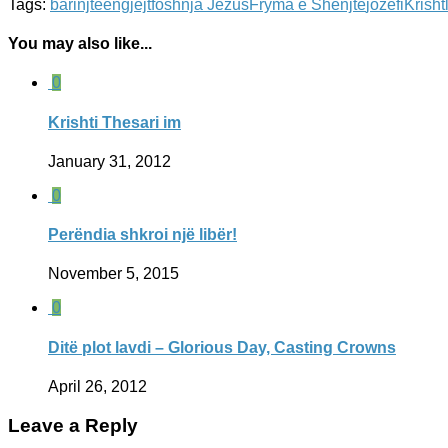
Tags:
barinjte
engjejt
foshnja Jezus
Fryma e Shenjte
jozefi
Krisht
You may also like...
0
Krishti Thesari im
January 31, 2012
0
Perëndia shkroi një libër!
November 5, 2015
0
Ditë plot lavdi – Glorious Day, Casting Crowns
April 26, 2012
Leave a Reply