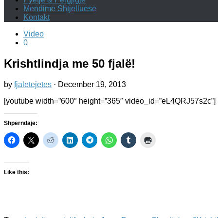
Mendime Shtjelluese
Kontakt
Video
0
Krishtlindja me 50 fjalë!
by
fjaletejetes
·
December 19, 2013
[youtube width=”600″ height=”365″ video_id=”eL4QRJ57s2c”]
Shpërndaje:
Like this: