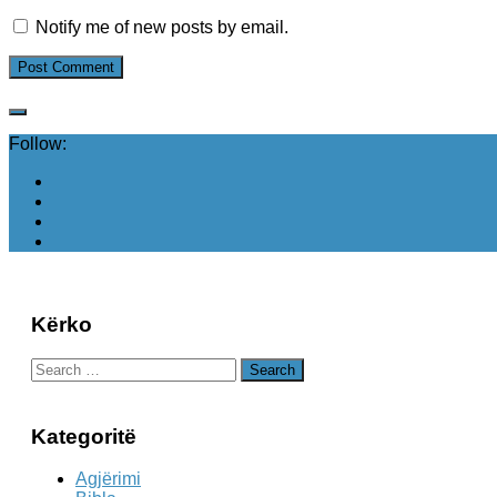
Notify me of new posts by email.
Follow:
Kërko
Search
for:
Kategoritë
Agjërimi