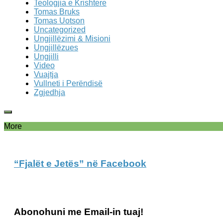
Teologjia e Krishtere
Tomas Bruks
Tomas Uotson
Uncategorized
Ungjillëzimi & Misioni
Ungjillëzues
Ungjilli
Video
Vuajtja
Vullneti i Perëndisë
Zgjedhja
More
“Fjalët e Jetës” në Facebook
Abonohuni me Email-in tuaj!