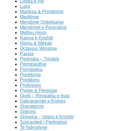
Lindja e Re
Lutja
Martesa & Prindërimi
Meditime
Mendime Shtjelluese
Mendimet e Perendise
Methju Henri
Natyra e Krishtit
Njeriu & Mëkati
Octavius Winslow
Paraja
Perëndia – Triniteti
Përmbledhje
Perndjekja
Predikime
Predikimi
Profesioni
Pyetje & Përgjigje
Qielli – Ringjallja e trupi
Sakramentet e Kishes
Shenjterimi
Shkrimi
Shlyerja – Vepra e Krishtit
Sovraniteti i Perëndisë
Te Ndryshme