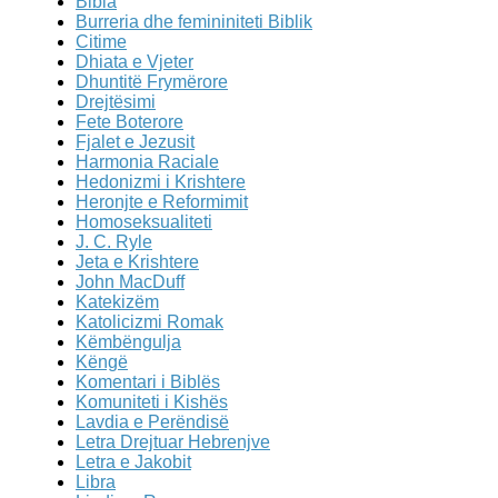
Bibla
Burreria dhe femininiteti Biblik
Citime
Dhiata e Vjeter
Dhuntitë Frymërore
Drejtësimi
Fete Boterore
Fjalet e Jezusit
Harmonia Raciale
Hedonizmi i Krishtere
Heronjte e Reformimit
Homoseksualiteti
J. C. Ryle
Jeta e Krishtere
John MacDuff
Katekizëm
Katolicizmi Romak
Këmbëngulja
Këngë
Komentari i Biblës
Komuniteti i Kishës
Lavdia e Perëndisë
Letra Drejtuar Hebrenjve
Letra e Jakobit
Libra