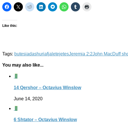
Like this:
Tags:
butesia
dashuria
fjaletejetes
Jeremia 2:2
John MacDuff sh
You may also like...
0
14 Qershor – Octavius Winslow
June 14, 2020
0
6 Shtator – Octavius Winslow