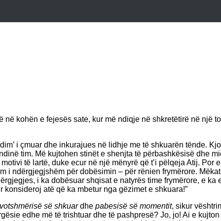
ë në kohën e fejesës sate, kur më ndiqje në shkretëtirë në një to
im’ i çmuar dhe inkurajues në lidhje me të shkuarën tënde. Kjo m
dinë tim. Më kujtohen stinët e shenjta të përbashkësisë dhe miq
j motivi të lartë, duke ecur në një mënyrë që t’i pëlqeja Atij. Po
m i ndërgjegjshëm për dobësimin – për rënien frymërore. Mëkati p
rgjegjes, i ka dobësuar shqisat e natyrës time frymërore, e ka er
r konsideroj atë që ka mbetur nga gëzimet e shkuara!”
votshmërisë së shkuar
dhe
pabesisë së momentit
, sikur vështri
rgësie edhe më të trishtuar dhe të pashpresë? Jo, jo! Ai e kujton