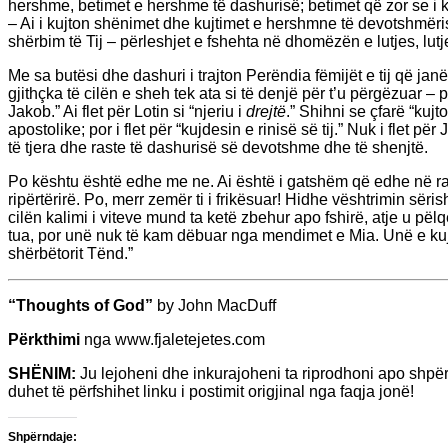
hershme, betimet e hershme të dashurisë; betimet që zor se i 
– Ai i kujton shënimet dhe kujtimet e hershmne të devotshmërisë
shërbim të Tij – përleshjet e fshehta në dhomëzën e lutjes, lut
Me sa butësi dhe dashuri i trajton Perëndia fëmijët e tij që ja
gjithçka të cilën e sheh tek ata si të denjë për t’u përgëzuar 
Jakob.” Ai flet për Lotin si “njeriu i
drejtë
.” Shihni se çfarë “kujto
apostolike; por i flet për “kujdesin e rinisë së tij.” Nuk i fle
të tjera dhe raste të dashurisë së devotshme dhe të shenjtë.
Po kështu është edhe me ne. Ai është i gatshëm që edhe në rasti
ripërtërirë. Po, merr zemër ti i frikësuar! Hidhe vështrimin sëri
cilën kalimi i viteve mund ta ketë zbehur apo fshirë, atje u 
tua, por unë nuk të kam dëbuar nga mendimet e Mia. Unë e kuj
shërbëtorit Tënd.”
“Thoughts of God”
by John MacDuff
Përkthimi
nga www.fjaletejetes.com
SHËNIM:
Ju lejoheni dhe inkurajoheni ta riprodhoni apo shpë
duhet të përfshihet linku i postimit origjinal nga faqja jonë!
Shpërndaje: