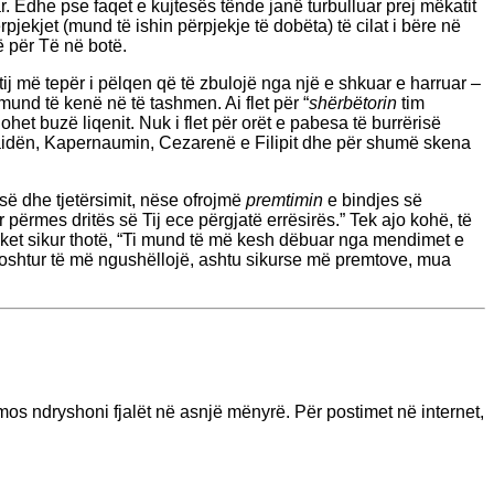
 Edhe pse faqet e kujtesës tënde janë turbulluar prej mëkatit
jekjet (mund të ishin përpjekje të dobëta) të cilat i bëre në
ë për Të në botë.
Atij më tepër i pëlqen që të zbulojë nga një e shkuar e harruar –
mund të kenë në të tashmen. Ai flet për “
shërbëtorin
tim
het buzë liqenit. Nuk i flet për orët e pabesa të burrërisë
 Betsaidën, Kapernaumin, Cezarenë e Filipit dhe për shumë skena
isë dhe tjetërsimit, nëse ofrojmë
premtimin
e bindjes së
ur përmes dritës së Tij ece përgjatë errësirës.” Tek ajo kohë, të
duket sikur thotë, “Ti mund të më kesh dëbuar nga mendimet e
poshtur të më ngushëllojë, ashtu sikurse më premtove, mua
os ndryshoni fjalët në asnjë mënyrë. Për postimet në internet,