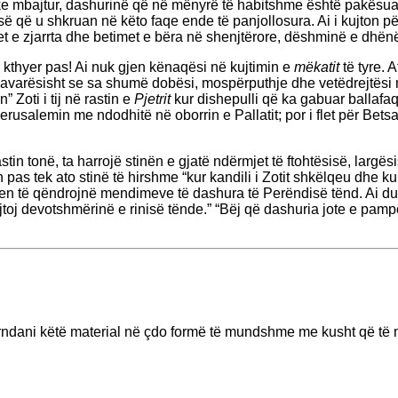
ke mbajtur, dashurinë që në mënyrë të habitshme është pakësuar.
 që u shkruan në këto faqe ende të panjollosura. Ai i kujton përp
jet e zjarrta dhe betimet e bëra në shenjtërore, dëshminë e dhën
në kthyer pas! Ai nuk gjen kënaqësi në kujtimin e
mëkatit
të tyre. 
– pavarësisht se sa shumë dobësi, mospërputhje dhe vetëdrejtësi 
n” Zoti i tij në rastin e
Pjetrit
kur dishepulli që ka gabuar ballafaqo
t për Jerusalemin me ndodhitë në oborrin e Pallatit; por i flet për
n tonë, ta harrojë stinën e gjatë ndërmjet të ftohtësisë, largës
sh pas tek ato stinë të hirshme “kur kandili i Zotit shkëlqeu dhe k
pëlqen të qëndrojnë mendimeve të dashura të Perëndisë tënd. Ai 
toj devotshmërinë e rinisë tënde.” “Bëj që dashuria jote e pam
rndani këtë material në çdo formë të mundshme me kusht që të m