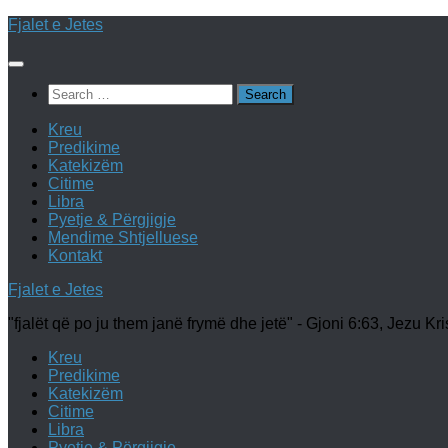
Skip
Fjalet e Jetes
to
content
Search
for:
Kreu
Predikime
Katekizëm
Citime
Libra
Pyetje & Përgjigje
Mendime Shtjelluese
Kontakt
Fjalet e Jetes
"fjalët që po ju them janë frymë dhe jetë" - Gjoni 6:63, Jezu Kri
Kreu
Predikime
Katekizëm
Citime
Libra
Pyetje & Përgjigje