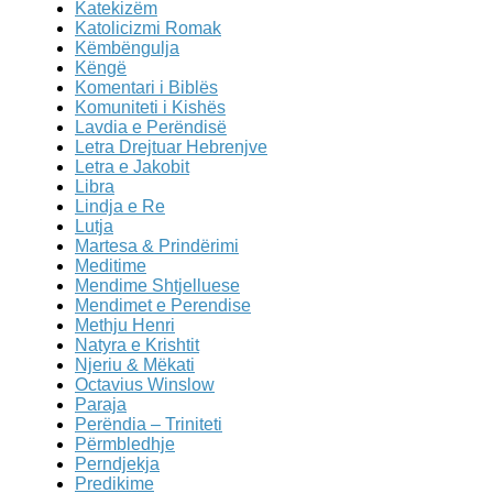
Katekizëm
Katolicizmi Romak
Këmbëngulja
Këngë
Komentari i Biblës
Komuniteti i Kishës
Lavdia e Perëndisë
Letra Drejtuar Hebrenjve
Letra e Jakobit
Libra
Lindja e Re
Lutja
Martesa & Prindërimi
Meditime
Mendime Shtjelluese
Mendimet e Perendise
Methju Henri
Natyra e Krishtit
Njeriu & Mëkati
Octavius Winslow
Paraja
Perëndia – Triniteti
Përmbledhje
Perndjekja
Predikime