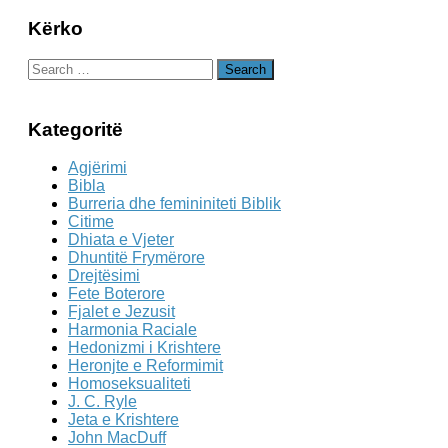
Kërko
Search
for:
Kategoritë
Agjërimi
Bibla
Burreria dhe femininiteti Biblik
Citime
Dhiata e Vjeter
Dhuntitë Frymërore
Drejtësimi
Fete Boterore
Fjalet e Jezusit
Harmonia Raciale
Hedonizmi i Krishtere
Heronjte e Reformimit
Homoseksualiteti
J. C. Ryle
Jeta e Krishtere
John MacDuff