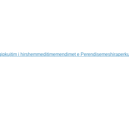
qip
kujtim i hirshem
meditime
mendimet e Perendise
meshira
perku