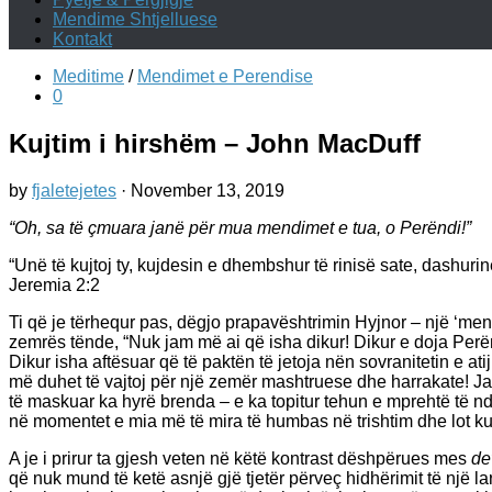
Mendime Shtjelluese
Kontakt
Meditime
/
Mendimet e Perendise
0
Kujtim i hirshëm – John MacDuff
by
fjaletejetes
·
November 13, 2019
“Oh, sa të çmuara janë për mua mendimet e tua, o Perëndi!”
“Unë të kujtoj ty, kujdesin e dhembshur të rinisë sate, dashurin
‭‭Jeremia‬ ‭2:2‬
Ti që je tërhequr pas, dëgjo prapavështrimin Hyjnor – një ‘mend
zemrës tënde, “Nuk jam më ai që isha dikur! Dikur e doja Perën
Dikur isha aftësuar që të paktën të jetoja nën sovranitetin e ati
më duhet të vajtoj për një zemër mashtruese dhe harrakate! Ja
të maskuar ka hyrë brenda – e ka topitur tehun e mprehtë të ndë
në momentet e mia më të mira të humbas në trishtim dhe lot ku
A je i prirur ta gjesh veten në këtë kontrast dëshpërues mes
de
që nuk mund të ketë asnjë gjë tjetër përveç hidhërimit të një la