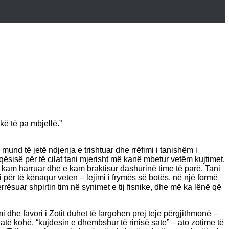
kë të pa mbjellë.”
und të jetë ndjenja e trishtuar dhe rrëfimi i tanishëm i
ësisë për të cilat tani mjerisht më kanë mbetur vetëm kujtimet.
r e kam harruar dhe e kam braktisur dashurinë time të parë. Tani
ër të kënaqur veten – lejimi i frymës së botës, në një formë
rësuar shpirtin tim në synimet e tij fisnike, dhe më ka lënë që
mi dhe favori i Zotit duhet të largohen prej teje përgjithmonë –
 atë kohë, “kujdesin e dhembshur të rinisë sate” – ato zotime të