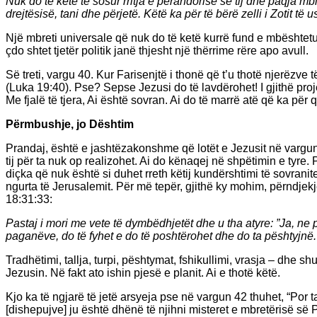
Nuk do të ketë të sosur rritja e perandorisë së tij dhe paqja m
drejtësisë, tani dhe përjetë. Këtë ka për të bërë zelli i Zotit të us
Një mbreti universale që nuk do të ketë kurrë fund e mbështetur
çdo shtet tjetër politik janë thjesht një thërrime rëre apo avull.
Së treti, vargu 40. Kur Farisenjtë i thonë që t’u thotë njerëzve
(Luka 19:40). Pse? Sepse Jezusi do të lavdërohet! I gjithë proje
Me fjalë të tjera, Ai është sovran. Ai do të marrë atë që ka pë
Përmbushje, jo Dështim
Prandaj, është e jashtëzakonshme që lotët e Jezusit në vargun 
tij për ta nuk op realizohet. Ai do kënaqej në shpëtimin e tyre. 
diçka që nuk është si duhet rreth këtij kundërshtimi të sovranit
ngurta të Jerusalemit. Për më tepër, gjithë ky mohim, përndjekje
18:31:33:
Pastaj i mori me vete të dymbëdhjetët dhe u tha atyre: ”Ja, ne 
paganëve, do të fyhet e do të poshtërohet dhe do ta pështyjnë. Dhe
Tradhëtimi, tallja, turpi, pështymat, fshikullimi, vrasja – dhe 
Jezusin. Në fakt ato ishin pjesë e planit. Ai e thotë këtë.
Kjo ka të ngjarë të jetë arsyeja pse në vargun 42 thuhet, “Por t
[dishepujve] ju është dhënë të njihni misteret e mbretërisë së