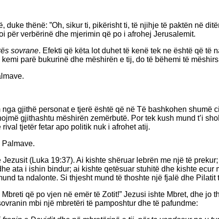
, duke thënë: ”Oh, sikur ti, pikërisht ti, të njihje të paktën në 
toi për verbërinë dhe mjerimin që po i afrohej Jerusalemit.
rës sovrane
. Efekti që këta lot duhet të kenë tek ne është që të
 kemi parë bukurinë dhe mëshirën e tij, do të bëhemi të mëshirsh
almave.
a gjithë personat e tjerë është që në Të bashkohen shumë cilësi
jmë gjithashtu mëshirën zemërbutë. Por tek kush mund t’i shohi
 tjetër fetar apo politik nuk i afrohet atij.
së Palmave.
zusit (Luka 19:37). Ai kishte shëruar lebrën me një të prekur; ai
 dhe ata i ishin bindur; ai kishte qetësuar stuhitë dhe kishte e
nd ta ndalonte. Si thjesht mund të thoshte një fjalë dhe Pilatit 
 Mbreti që po vjen në emër të Zotit!” Jezusi ishte Mbret, dhe jo t
ë sovranin mbi një mbretëri të pamposhtur dhe të pafundme: