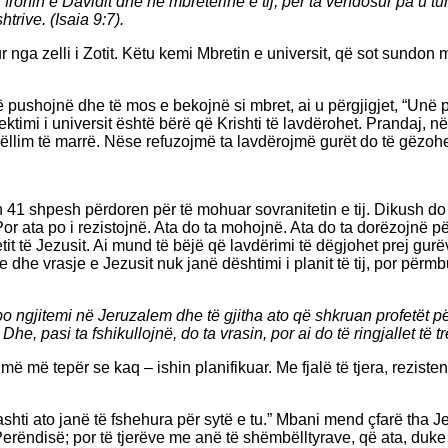
bi fronin e Davidit dhe në mbretërinë e tij, për ta vendosur pa u
htrive. (Isaia 9:7).
 nga zelli i Zotit. Këtu kemi Mbretin e universit, që sot sundon
 të pushojnë dhe të mos e bekojnë si mbret, ai u përgjigjet, “Unë 
ktimi i universit është bërë që Krishti të lavdërohet. Prandaj, në
r qëllim të marrë. Nëse refuzojmë ta lavdërojmë gurët do të gëzo
41 shpesh përdoren për të mohuar sovranitetin e tij. Dikush do t
Por ata po i rezistojnë. Ata do ta mohojnë. Ata do ta dorëzojnë për
etit të Jezusit. Ai mund të bëjë që lavdërimi të dëgjohet prej gu
 dhe vrasje e Jezusit nuk janë dështimi i planit të tij, por përm
po ngjitemi në Jeruzalem dhe të gjitha ato që shkruan profetët për
, pasi ta fshikullojnë, do ta vrasin, por ai do të ringjallet të tr
shumë më tepër se kaq – ishin planifikuar. Me fjalë të tjera, rezi
ashti ato janë të fshehura për sytë e tu.” Mbani mend çfarë tha Je
 Perëndisë; por të tjerëve me anë të shëmbëlltyrave, që ata, duk