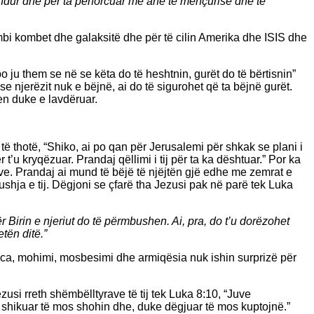
 tundur dhe për ta përforcuar me anë të mençurisë dhe të
 mbi kombet dhe galaksitë dhe për të cilin Amerika dhe ISIS dhe
po ju them se në se këta do të heshtnin, gurët do të bërtisnin”
se njerëzit nuk e bëjnë, ai do të sigurohet që ta bëjnë gurët.
hen duke e lavdëruar.
ë thotë, “Shiko, ai po qan për Jerusalemi për shkak se plani i
 t’u kryqëzuar. Prandaj qëllimi i tij për ta ka dështuar.” Por ka
rëve. Prandaj ai mund të bëjë të njëjtën gjë edhe me zemrat e
bushja e tij. Dëgjoni se çfarë tha Jezusi pak në parë tek Luka
 Birin e njeriut do të përmbushen. Ai, pra, do t’u dorëzohet
etën ditë.”
stenca, mohimi, mosbesimi dhe armiqësia nuk ishin surprizë për
zusi rreth shëmbëlltyrave të tij tek Luka 8:10, “Juve
e shikuar të mos shohin dhe, duke dëgjuar të mos kuptojnë.”