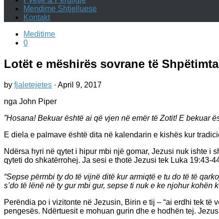
Mendime Shtjelluese
Kontakt
Meditime
0
Lotët e mëshirës sovrane të Shpëtimtar
by
fjaletejetes
·
April 9, 2017
nga John Piper
”Hosana! Bekuar është ai që vjen në emër të Zotit! E bekuar ës
E diela e palmave është dita në kalendarin e kishës kur tradicio
Ndërsa hyri në qytet i hipur mbi një gomar, Jezusi nuk ishte i 
qyteti do shkatërrohej. Ja sesi e thotë Jezusi tek Luka 19:43-4
“Sepse përmbi ty do të vijnë ditë kur armiqtë e tu do të të qarko
s’do të lënë në ty gur mbi gur, sepse ti nuk e ke njohur kohën kur
Perëndia po i vizitonte në Jezusin, Birin e tij – “ai erdhi tek t
pengesës. Ndërtuesit e mohuan gurin dhe e hodhën tej. Jezusi 