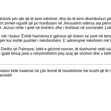
ëshirë për atë që të kem mëshirë, dhe do të kem dhembshuri pë
zit zemër-ngurtë që po humbasin në Jerusalem ndërsa ata përmbu
Jezusi ishte i qetë në trishtim, dhe i trishtuar në sovranitet. Lo
e më i bukur. Është harmonia e gjërave që duken se janë në ten
epër kur është pushtet i mëshirshëm. E admirojmë mëshirën më 
së Dielës së Palmave, lotët e gëzimit sovran, të dashurisë vetë-s
 gjatë kësaj jave u ndryshofshim prej asaj që shohim dhe u b
ndani këtë material në çdo formë të mundshme me kusht që të mo
ernetit!