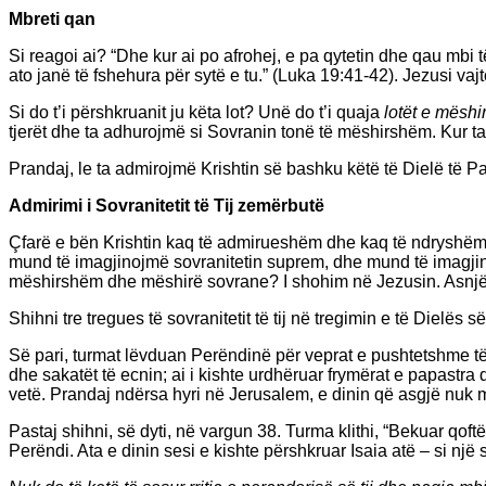
Mbreti qan
Si reagoi ai? “Dhe kur ai po afrohej, e pa qytetin dhe qau mbi të
ato janë të fshehura për sytë e tu.” (Luka 19:41-42). Jezusi vaj
Si do t’i përshkruanit ju këta lot? Unë do t’i quaja
lotët e mëshi
tjerët dhe ta adhurojmë si Sovranin tonë të mëshirshëm. Kur ta
Prandaj, le ta admirojmë Krishtin së bashku këtë të Dielë të P
Admirimi i Sovranitetit të Tij zemërbutë
Çfarë e bën Krishtin kaq të admirueshëm dhe kaq të ndryshëm ng
mund të imagjinojmë sovranitetin suprem, dhe mund të imagjino
mëshirshëm dhe mëshirë sovrane? I shohim në Jezusin. Asnjë rival
Shihni tre tregues të sovranitetit të tij në tregimin e të Dielës 
Së pari, turmat lëvduan Perëndinë për veprat e pushtetshme të Je
dhe sakatët të ecnin; ai i kishte urdhëruar frymërat e papastra
vetë. Prandaj ndërsa hyri në Jerusalem, e dinin që asgjë nuk mu
Pastaj shihni, së dyti, në vargun 38. Turma klithi, “Bekuar qoftë
Perëndi. Ata e dinin sesi e kishte përshkruar Isaia atë – si nj