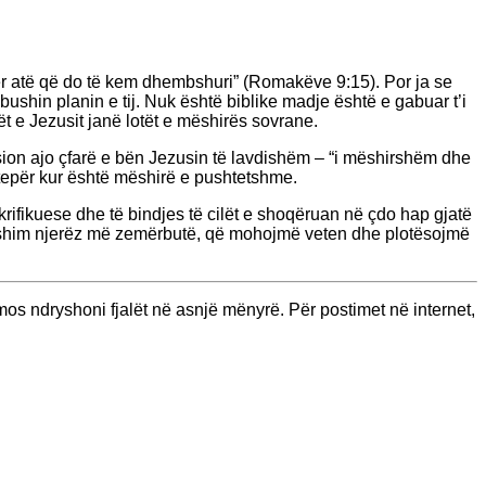
r atë që do të kem dhembshuri” (Romakëve 9:15). Por ja se
shin planin e tij. Nuk është biblike madje është e gabuar t’i
tët e Jezusit janë lotët e mëshirës sovrane.
sion ajo çfarë e bën Jezusin të lavdishëm – “i mëshirshëm dhe
tepër kur është mëshirë e pushtetshme.
akrifikuese dhe të bindjes të cilët e shoqëruan në çdo hap gjatë
ëfshim njerëz më zemërbutë, që mohojmë veten dhe plotësojmë
s ndryshoni fjalët në asnjë mënyrë. Për postimet në internet,