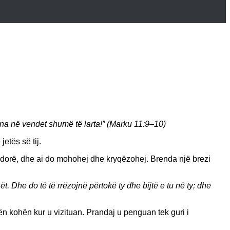
sana në vendet shumë të larta!” (Marku 11:9–10)
etës së tij.
 në dorë, dhe ai do mohohej dhe kryqëzohej. Brenda një brezi
ët. Dhe do të të rrëzojnë përtokë ty dhe bijtë e tu në ty; dhe
ohën kohën kur u vizituan. Prandaj u penguan tek guri i