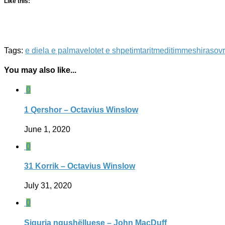
Like this:
Tags:
e diela e palmave
lotet e shpetimtarit
meditim
meshira
sovr
You may also like...
0
1 Qershor – Octavius Winslow
June 1, 2020
0
31 Korrik – Octavius Winslow
July 31, 2020
0
Siguria ngushëlluese – John MacDuff