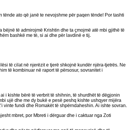
ditën tënde ato që janë te nevojshme për paqen tënde! Por tashti
 na bëjnë të admirojmë Krishtin dhe ta çmojmë atë mbi gjithë të
ëm bashkë me të, si ai dhe për lavdinë e tij.
 të cilat në njerëzit e tjerë shkojnë kundër njëra-tjetrës. Ne
m të kombinuar në raport të përsosur, sovranitet i
 i kishte bërë të verbrit të shihnin, të shurdhët të dëgjonin
cur mbi ujë dhe me dy bukë e pesë peshq kishte ushqyer mijëra
t’i vinte fundi dhe Romakët të shpërndaheshin. Ai ishte sovran.
hjesht mbret, por Mbreti i dërguar dhe i caktuar nga Zoti