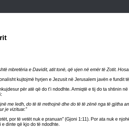
it
htë mbretëria e Davidit, atit tonë, që vjen në emër të Zotit. Ho
nalisht kujtojmë hyrjen e Jezusit në Jerusalem javën e fundit të j
shkujdesur për atë që do t’i ndodhte. Armiqtë e tij do ta shtinin
4:
jnë me ledh, do të të rrethojnë dhe do të të zënë nga të gjitha an
 je vizituar.”
ë vetët, por të vetët nuk e pranuan” (Gjoni 1:11). Por ata nuk e nj
e dinte që kjo do të ndodhte.