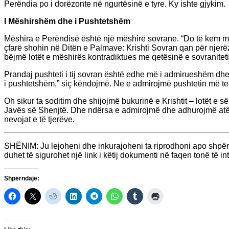
Perëndia po i dorëzonte në ngurtësinë e tyre. Ky ishte gjykim.
I Mëshirshëm dhe i Pushtetshëm
Mëshira e Perëndisë është një mëshirë sovrane. “Do të kem m
çfarë shohin në Ditën e Palmave: Krishti Sovran qan për njerë
bëjmë lotët e mëshirës kontradiktues me qetësinë e sovranitetit. 
Prandaj pushteti i tij sovran është edhe më i admirueshëm dh
i pushtetshëm,” siç këndojmë. Ne e admirojmë pushtetin më t
Oh sikur ta soditim dhe shijojmë bukurinë e Krishtit – lotët e 
Javës së Shenjtë. Dhe ndërsa e admirojmë dhe adhurojmë atë
nevojat e të tjerëve.
SHËNIM: Ju lejoheni dhe inkurajoheni ta riprodhoni apo shpër
duhet të sigurohet një link i këtij dokumenti në faqen tonë të int
Shpërndaje: