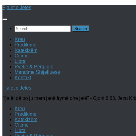
Skip
Fjalet e Jetes
to
content
Search
for:
Kreu
Predikime
Katekizëm
Citime
Libra
Pyetje & Përgjigje
Mendime Shtjelluese
Kontakt
Fjalet e Jetes
"fjalët që po ju them janë frymë dhe jetë" - Gjoni 6:63, Jezu Kri
Kreu
Predikime
Katekizëm
Citime
Libra
Pyetje & Përgjigje