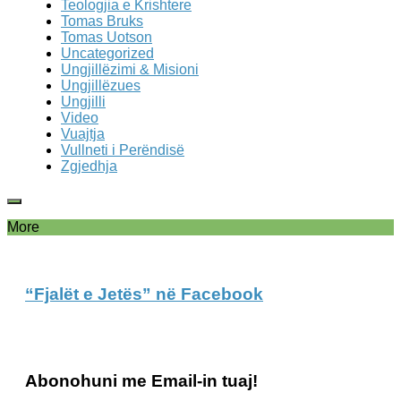
Teologjia e Krishtere
Tomas Bruks
Tomas Uotson
Uncategorized
Ungjillëzimi & Misioni
Ungjillëzues
Ungjilli
Video
Vuajtja
Vullneti i Perëndisë
Zgjedhja
More
“Fjalët e Jetës” në Facebook
Abonohuni me Email-in tuaj!