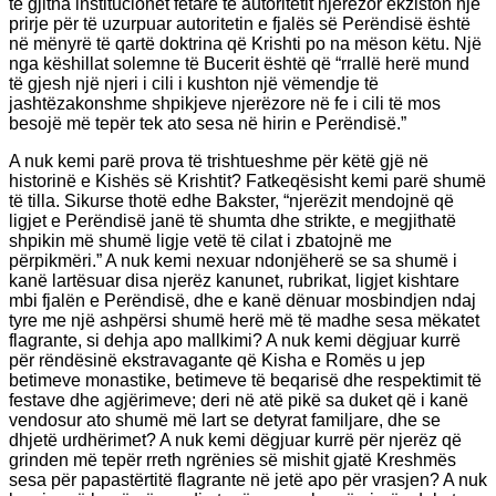
të gjitha institucionet fetare të autoritetit njerëzor ekziston një
prirje për të uzurpuar autoritetin e fjalës së Perëndisë është
në mënyrë të qartë doktrina që Krishti po na mëson këtu. Një
nga këshillat solemne të Bucerit është që “rrallë herë mund
të gjesh një njeri i cili i kushton një vëmendje të
jashtëzakonshme shpikjeve njerëzore në fe i cili të mos
besojë më tepër tek ato sesa në hirin e Perëndisë.”
A nuk kemi parë prova të trishtueshme për këtë gjë në
historinë e Kishës së Krishtit? Fatkeqësisht kemi parë shumë
të tilla. Sikurse thotë edhe Bakster, “njerëzit mendojnë që
ligjet e Perëndisë janë të shumta dhe strikte, e megjithatë
shpikin më shumë ligje vetë të cilat i zbatojnë me
përpikmëri.” A nuk kemi nexuar ndonjëherë se sa shumë i
kanë lartësuar disa njerëz kanunet, rubrikat, ligjet kishtare
mbi fjalën e Perëndisë, dhe e kanë dënuar mosbindjen ndaj
tyre me një ashpërsi shumë herë më të madhe sesa mëkatet
flagrante, si dehja apo mallkimi? A nuk kemi dëgjuar kurrë
për rëndësinë ekstravagante që Kisha e Romës u jep
betimeve monastike, betimeve të beqarisë dhe respektimit të
festave dhe agjërimeve; deri në atë pikë sa duket që i kanë
vendosur ato shumë më lart se detyrat familjare, dhe se
dhjetë urdhërimet? A nuk kemi dëgjuar kurrë për njerëz që
grinden më tepër rreth ngrënies së mishit gjatë Kreshmës
sesa për papastërtitë flagrante në jetë apo për vrasjen? A nuk