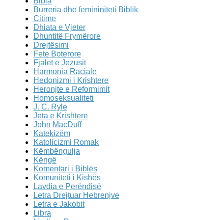
Bibla
Burreria dhe femininiteti Biblik
Citime
Dhiata e Vjeter
Dhuntitë Frymërore
Drejtësimi
Fete Boterore
Fjalet e Jezusit
Harmonia Raciale
Hedonizmi i Krishtere
Heronjte e Reformimit
Homoseksualiteti
J. C. Ryle
Jeta e Krishtere
John MacDuff
Katekizëm
Katolicizmi Romak
Këmbëngulja
Këngë
Komentari i Biblës
Komuniteti i Kishës
Lavdia e Perëndisë
Letra Drejtuar Hebrenjve
Letra e Jakobit
Libra