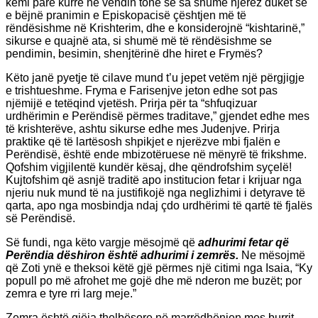
kemi parë kurrë në vendin tonë se sa shumë njerëz duket se
e bëjnë pranimin e Episkopacisë çështjen më të
rëndësishme në Krishterim, dhe e konsiderojnë “kishtarinë,”
sikurse e quajnë ata, si shumë më të rëndësishme se
pendimin, besimin, shenjtërinë dhe hiret e Frymës?
Këto janë pyetje të cilave mund t’u jepet vetëm një përgjigje
e trishtueshme. Fryma e Farisenjve jeton edhe sot pas
njëmijë e tetëqind vjetësh. Prirja për ta “shfuqizuar
urdhërimin e Perëndisë përmes traditave,” gjendet edhe mes
të krishterëve, ashtu sikurse edhe mes Judenjve. Prirja
praktike që të lartësosh shpikjet e njerëzve mbi fjalën e
Perëndisë, është ende mbizotëruese në mënyrë të frikshme.
Qofshim vigjilentë kundër kësaj, dhe qëndrofshim syçelë!
Kujtofshim që asnjë traditë apo institucion fetar i krijuar nga
njeriu nuk mund të na justifikojë nga neglizhimi i detyrave të
qarta, apo nga mosbindja ndaj çdo urdhërimi të qartë të fjalës
së Perëndisë.
Së fundi, nga këto vargje mësojmë që
adhurimi fetar që
Perëndia dëshiron është adhurimi i zemrës.
Ne mësojmë
që Zoti ynë e theksoi këtë gjë përmes një citimi nga Isaia, “Ky
popull po më afrohet me gojë dhe më nderon me buzët; por
zemra e tyre rri larg meje.”
Zemra është gjëja thelbësore në marrëdhënien mes burrit