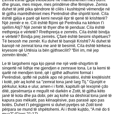
dhe gruas, mes miqve, mes prindërve dhe fëmijëve. Zemra
duhet të jetë pika qëndrore të cilës i kushtojmë vëmendje në
të gjitha marrëdhëniet mes Perëndisë dhe shpirtit tonë. Cila
është gjëja e parë që kemi nevojë ëpr të qenë të krishterë?
Një zemër e re. Cili është flijimi që Perëndia na kërkon t’i
sjellim Atij? Një zemër të thyer dhe të penduar. Cila është
rrethpreja e vërtetë? Rrethprerja e zemrës. Cila është bindja
e vërtetë? Bindja prej zemrës. Çfarë është besimi shpëtues?
Të besosh me zemër. Ku duhet të banojë Krishti? Ai duhet të
banojë në zemrat tona me anë të besimit. Cila është kërkesa
kryesore që Urtësia ia bën gjithsecilit? “Biri im, më jep
zemrën tënde.”
Le të largohemi nga kjo pjesë me një vetë-shqyrtim të
sinqertë në lidhje me gjendjen e zemrave tona. Le ta kemi të
qartë në mendjen tonë, që i gjithë adhurimi formal i
Perëndisë, qoftë në publik apo në privatësi, është krejtësisht
i kotë, për aq kohë sa “zemrat tona janë larg Tij.” Gjunjët e
përkulur, koka e ulur, amen-i i fortë, kapitulli që lexojmë çdo
ditë, pjesëmarrja e rregullt në darkën e Zotit, të gjitha këto
janë të kota dhe pa dobi, për aq kohë sa dëshirat tona janë të
kapura pas mëkatit, pas kënaqësive, pas parasë apo pas
botës. Duhet t’i përgjigjemi si duhet pyetjes së Zotit tonë
përpara se mund të shpëtohemi. Ai i thotë kujtdo, “A më do ti
mua?” (Gjoni 21:17).