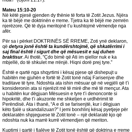
Mateu 15:10-20
Në këtë pjesë gjenden dy thënie të forta të Zotit Jezus. Njëra
ka të bëjë me doktrinën e rreme. Tjetra ka të bëjë me zemrën
njerëzore. Që të dyja meritojnë t’u kushtojmë vëmendje nga
afër.
Për sa i përket DOKTRINËS SË RREME, Zoti ynë deklaron,
që
detyra jonë është ta kundërshtojmë, që shkatërrimi i
saj final është i sigurt dhe që mësuesit e saj duhen
braktisur
. Ai thotë, “Çdo bimë që Ati im qiellor nuk e ka
mbjellë, do të shkulet me rrënjë. Hiqni dorë prej tyre.”
Është e qartë nga shqyrtimi i kësaj pjese që dishepujt u
habitën me gjuhën e fortë të Zotit tonë ndaj Farisenjve dhe
traditave të tyre. Ndoshta ata ishin mësuar që në vegjëli që t’i
konsideronin ata si njerëzit më të mirë dhe më të mençur. Ata
u habitën kur dëgjuan Mësuesin e tyre t’i denonconte si
hipokritë, dhe t’i akuzonte me shkeljen e urdhërimit të
Perëndisë. Ata i thanë, “A e di se farisenjtë, kur i dëgjuan
këto fjalë u skandalizuan?” I jemi borxhlinj kësaj pyetjeje për
deklaratën shpjeguese të Zotit tonë – një deklaratë kjo që
ndoshta nuk ka marrë kurrë vëmendjen që meriton.
Kuptimi i qartë i fjalëve të Zotit tonë është që doktrina e rreme