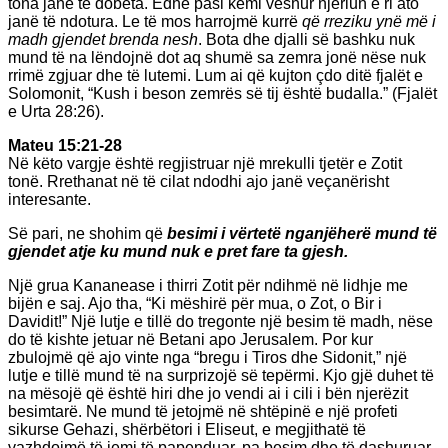
tona janë të dobëta. Edhe pasi kemi veshur njeriun e ri ato
janë të ndotura. Le të mos harrojmë kurrë
që rreziku ynë më i
madh gjendet brenda nesh
. Bota dhe djalli së bashku nuk
mund të na lëndojnë dot aq shumë sa zemra jonë nëse nuk
rrimë zgjuar dhe të lutemi. Lum ai që kujton çdo ditë fjalët e
Solomonit, “Kush i beson zemrës së tij është budalla.” (Fjalët
e Urta 28:26).
Mateu 15:21-28
Në këto vargje është regjistruar një mrekulli tjetër e Zotit
tonë. Rrethanat në të cilat ndodhi ajo janë veçanërisht
interesante.
Së pari, ne shohim që
besimi i vërtetë nganjëherë mund të
gjendet atje ku mund nuk e pret fare ta gjesh.
Një grua Kananease i thirri Zotit për ndihmë në lidhje me
bijën e saj. Ajo tha, “Ki mëshirë për mua, o Zot, o Bir i
Davidit!” Një lutje e tillë do tregonte një besim të madh, nëse
do të kishte jetuar në Betani apo Jerusalem. Por kur
zbulojmë që ajo vinte nga “bregu i Tiros dhe Sidonit,” një
lutje e tillë mund të na surprizojë së tepërmi. Kjo gjë duhet të
na mësojë që është hiri dhe jo vendi ai i cili i bën njerëzit
besimtarë. Ne mund të jetojmë në shtëpinë e një profeti
sikurse Gehazi, shërbëtori i Eliseut, e megjithatë të
vazhdojmë të jemi të papenduar, pa besim dhe të dashuruar