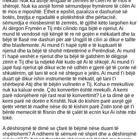
mëkati! Nuk ka asnjë lëngatë të zemrës të cilën Ai të mos e
shërojë. Nuk ka asnjë formë sëmundjeje frymërore të cilën Ai
të mos e mposhtë. Ethet e epshit, paraliza e dashurisë së
botës, brejtja e ngadaltë e plotështisë dhe përtacisë,
sëmundja e mosbesimit të zemrës, të gjithë këto largohen kur
Ai dërgon Frymën e Tij mbi cilindo nga bijtë e njeriut. Ai
mund të vendosë një këngë të re në gojën e mëkatarit dhe ta
bëjë të flasë me dashuri për atë Ungjill të cilin ai dikur e tallte
dhe blasfemonte. Ai mund t’i hapë sytë e të kuptuarit të
njeriut dhe ta bëjë të shohë mbretërinë e Perëndisë. Ai mund
t’i hapë veshët e njeriut dhe ta bëjë të gatshëm të dëgjojë
zërin e Tij dhe ta ndjekë Atë kudo që Ai të shkojë. Ai mund t’i
japë fuqi njeriut që dikur ecte në udhën e gjerë që të çonte në
shkatërrim, që tani të ecë në shtegun e jetës. Ai mund t’i bëjë
duart që dikur ishin instrumente të mëkatit, që tani t’i
shërbejnë Atij dhe të bëjën vullnetin e Tij. Koha e mrekullive
nuk ka kaluar ende. Çdo konvertim është mrekulli. A kemi
parë ndonjëherë një rast real të konvertimit? Le ta dimë që e
kemi parë në dorën e Krishtit. Nuk do kishim parë asnjë gjë
tjetër vërtet të madhe nëse do të kishim parë Zotin tonë që t’i
bënte memecët të flisnin dhe të çalët të ecnin kur Ai ishte mbi
tokë.
A dëshirojmë të dimë se çfarë të bëjmë nëse duam të
shpëtohemi? A ndihemi të sëmurë në shpirt dhe a dëshirojmë