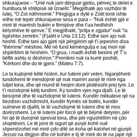
shkurajuese – “Unë nuk jam dërguar gjetiu, përveç te delet e
humbura të shtëpisë së Izraelit.” Megjithatë ajo vazhdoi të
lutej, “O Zot ndihmomë.” Përgjigja e dytë e Zotit tonë ishte
edhe më tepër shkurajuese sesa e para – “Nuk është gjë e
mirë të marrësh bukën e fëmijëve dhe t’ua hedhësh
këlyshëve të qenve.” E megjithatë, “pritja e zgjatur” nuk “ia
ligështoi zemrën.” (Fjalët e Urta 13:12). Edhe tani ajo nuk
heshti. Edhe tani ajo gjeti një përgjërim që t’i jepeshin disa
“thërrime” mëshire. Më në fund këmëngulja e saj mori një
shpërblim të hirshëm. “O grua, i madh është besimi yt! T’u
bëftë ashtu si dëshiron.” Premtimi nuk ra kurrë poshtë,
“Kërkoni dhe do të gjeni.” (Mateu 7:7).
Le ta kujtojmë këtë histori,
kur lutemi për veten
. Nganjëherë
tundohemi të mendojmë që nuk marrim asnjë të mirë nga
lutjet tona, dhe që mund të heqim dorë plotësisht prej tyre. Le
t’i rezistojmë këtij tundimi. Ky tundim vjen nga djalli. Le të
besojmë dhe të vazhdojmë të lutemi. Kundër mëkateve që na
bezdisin vazhdimisht, kundër frymës së botës, kundër
sulmeve të djallit, le të vazhdojmë të lutemi dhe të mos
dorëzohemi. Le të lutemi për forcë që të bëjmë detyrën, për
hir që të durojmë sprovat tona, dhe për ngushëllim në çdo
shqetësim. Le të jemi të sigurt që
asnjë kohë nuk
shpenëzohet më mirë çdo ditë se koha që kalohet në gjunjë.
Jezusi na dëgjon dhe në kohën e tij të mirë do të na japë një