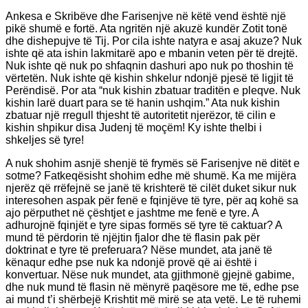
Ankesa e Skribëve dhe Farisenjve në këtë vend është një
pikë shumë e fortë. Ata ngritën një akuzë kundër Zotit tonë
dhe dishepujve të Tij. Por cila ishte natyra e asaj akuze? Nuk
ishte që ata ishin lakmitarë apo e mbanin veten për të drejtë.
Nuk ishte që nuk po shfaqnin dashuri apo nuk po thoshin të
vërtetën. Nuk ishte që kishin shkelur ndonjë pjesë të ligjit të
Perëndisë. Por ata “nuk kishin zbatuar traditën e pleqve. Nuk
kishin larë duart para se të hanin ushqim.” Ata nuk kishin
zbatuar një rregull thjesht të autoritetit njerëzor, të cilin e
kishin shpikur disa Judenj të moçëm! Ky ishte thelbi i
shkeljes së tyre!
A nuk shohim asnjë shenjë të frymës së Farisenjve në ditët e
sotme? Fatkeqësisht shohim edhe më shumë. Ka me mijëra
njerëz që rrëfejnë se janë të krishterë të cilët duket sikur nuk
interesohen aspak për fenë e fqinjëve të tyre, për aq kohë sa
ajo përputhet në çështjet e jashtme me fenë e tyre. A
adhurojnë fqinjët e tyre sipas formës së tyre të caktuar? A
mund të përdorin të njëjtin fjalor dhe të flasin pak për
doktrinat e tyre të preferuara? Nëse mundet, ata janë të
kënaqur edhe pse nuk ka ndonjë provë që ai është i
konvertuar. Nëse nuk mundet, ata gjithmonë gjejnë gabime,
dhe nuk mund të flasin në mënyrë paqësore me të, edhe pse
ai mund t’i shërbejë Krishtit më mirë se ata vetë. Le të ruhemi