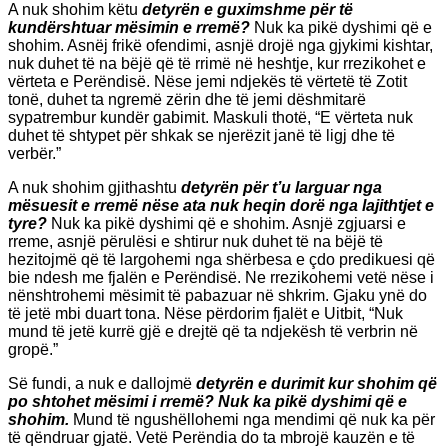
A nuk shohim këtu
detyrën e guximshme për të
kundërshtuar mësimin e rremë?
Nuk ka pikë dyshimi që e
shohim. Asnëj frikë ofendimi, asnjë drojë nga gjykimi kishtar,
nuk duhet të na bëjë që të rrimë në heshtje, kur rrezikohet e
vërteta e Perëndisë. Nëse jemi ndjekës të vërtetë të Zotit
tonë, duhet ta ngremë zërin dhe të jemi dëshmitarë
sypatrembur kundër gabimit. Maskuli thotë, “E vërteta nuk
duhet të shtypet për shkak se njerëzit janë të ligj dhe të
verbër.”
A nuk shohim gjithashtu
detyrën për t’u larguar nga
mësuesit e rremë nëse ata nuk heqin dorë nga lajithtjet e
tyre?
Nuk ka pikë dyshimi që e shohim. Asnjë zgjuarsi e
rreme, asnjë përulësi e shtirur nuk duhet të na bëjë të
hezitojmë që të largohemi nga shërbesa e çdo predikuesi që
bie ndesh me fjalën e Perëndisë. Ne rrezikohemi vetë nëse i
nënshtrohemi mësimit të pabazuar në shkrim. Gjaku ynë do
të jetë mbi duart tona. Nëse përdorim fjalët e Uitbit, “Nuk
mund të jetë kurrë gjë e drejtë që ta ndjekësh të verbrin në
gropë.”
Së fundi, a nuk e dallojmë
detyrën e durimit kur shohim që
po shtohet mësimi i rremë? Nuk ka pikë dyshimi që e
shohim.
Mund të ngushëllohemi nga mendimi që nuk ka për
të qëndruar gjatë. Vetë Perëndia do ta mbrojë kauzën e të