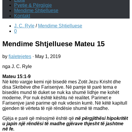
Pyetje & Përgjigje
Mendime Shtjelluese
Kontakt
J. C. Ryle
/
Mendime Shtjelluese
0
Mendime Shtjelluese Mateu 15
by
fjaletejetes
·
May 1, 2019
nga J. C. Ryle
Mateu 15:1-9
Në këto vargje kemi një bisedë mes Zotit Jezu Krisht dhe
disa Skribëve dhe Farisenjve. Në pamje të parë tema e
bisedës mund të duket se nuk ka shumë lidhje me kohët
moderne. Por nuk është kështu në realitet. Parimet e
Farisenjve janë parime që nuk vdesin kurrë. Në këtë kapitull
gjenden të vërteta të një rëndësie shumë të madhe.
Gjëja e parë që mësojmë është që
në përgjithësi hipokritët
u japin një rëndësi të madhe gjërave thjesht të jashtme
në fe.