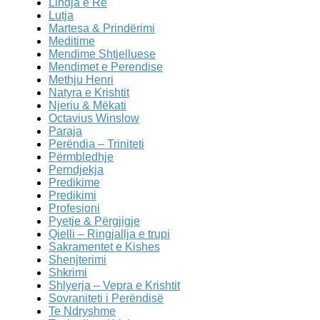
Lindja e Re
Lutja
Martesa & Prindërimi
Meditime
Mendime Shtjelluese
Mendimet e Perendise
Methju Henri
Natyra e Krishtit
Njeriu & Mëkati
Octavius Winslow
Paraja
Perëndia – Triniteti
Përmbledhje
Perndjekja
Predikime
Predikimi
Profesioni
Pyetje & Përgjigje
Qielli – Ringjallja e trupi
Sakramentet e Kishes
Shenjterimi
Shkrimi
Shlyerja – Vepra e Krishtit
Sovraniteti i Perëndisë
Te Ndryshme