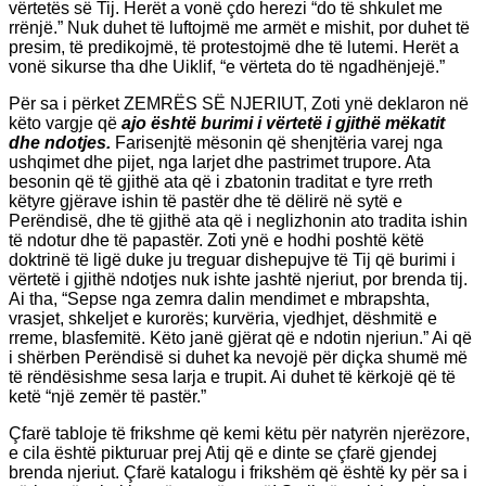
vërtetës së Tij. Herët a vonë çdo herezi “do të shkulet me
rrënjë.” Nuk duhet të luftojmë me armët e mishit, por duhet të
presim, të predikojmë, të protestojmë dhe të lutemi. Herët a
vonë sikurse tha dhe Uiklif, “e vërteta do të ngadhënjejë.”
Për sa i përket ZEMRËS SË NJERIUT, Zoti ynë deklaron në
këto vargje që
ajo është burimi i vërtetë i gjithë mëkatit
dhe ndotjes.
Farisenjtë mësonin që shenjtëria varej nga
ushqimet dhe pijet, nga larjet dhe pastrimet trupore. Ata
besonin që të gjithë ata që i zbatonin traditat e tyre rreth
këtyre gjërave ishin të pastër dhe të dëlirë në sytë e
Perëndisë, dhe të gjithë ata që i neglizhonin ato tradita ishin
të ndotur dhe të papastër. Zoti ynë e hodhi poshtë këtë
doktrinë të ligë duke ju treguar dishepujve të Tij që burimi i
vërtetë i gjithë ndotjes nuk ishte jashtë njeriut, por brenda tij.
Ai tha, “Sepse nga zemra dalin mendimet e mbrapshta,
vrasjet, shkeljet e kurorës; kurvëria, vjedhjet, dëshmitë e
rreme, blasfemitë. Këto janë gjërat që e ndotin njeriun.” Ai që
i shërben Perëndisë si duhet ka nevojë për diçka shumë më
të rëndësishme sesa larja e trupit. Ai duhet të kërkojë që të
ketë “një zemër të pastër.”
Çfarë tabloje të frikshme që kemi këtu për natyrën njerëzore,
e cila është pikturuar prej Atij që e dinte se çfarë gjendej
brenda njeriut. Çfarë katalogu i frikshëm që është ky për sa i