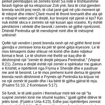
përket përmbajtjes së zemrës tonë! Sa listë e trishtueshme
farash ligëse që ka ekspozuar Zoti ynë, fara të cilat gjenden
brenda secilit prej nesh, të cilat janë gati në çdo moment që
të mbijnë dhe rriten! Çfarë mund të thonë krenarët dhe ata që
e mbajnë veten për të drejtë, kur lexojnë një pjesë si kjo? Kjo
nuk është skica e zemrës së një kusari apo vrasësi. Ky është
përshkrimi i vërtetë dhe besnik i zemrës së gjithë njerëzimit.
Dhëntë Perëndia që të mendojmë mirë dhe të mësojmë
urtësinë!
Qoftë një vendim i prerë brenda nesh që
në gjithë fenë tonë
gjendja e zemrave tona ka për të qenë gjëja kryesore.
Le të
mos kënaqemi duke shkuar në kishë dhe duke ndjekur
format e fesë. Le të shohim më thellë se kaq dhe të
dëshirojmë një “zemër të drejtë përpara Perëndisë.” (Veprat
8:21). Zemra e drejtë është një zemër e spërkatur me gjakun
e Krishtit, e ripërtërirë nga Fryma e Shenjtë dhe e pastruar
me anë të besimit. Le të mos prehemi kurrë derisa të gjejmë
brenda nesh dëshminë e Frymës që Perëndia ka krijuar në
ne një zemër të pastër dhe i ka bërë të gjitha gjërat të reja.
(Psalmi 51:10, 2 Korintasve 5:17).
Së fundi, le të jetë parim i themeluar mirë tek ne që “ta
ruajmë zemrën tonë me shumë kujdes,” gjatë gjithë ditëve të
jetës tonë. (Fjalët e Urta 4:23). Edhe pas ripërtëritjes zemrat