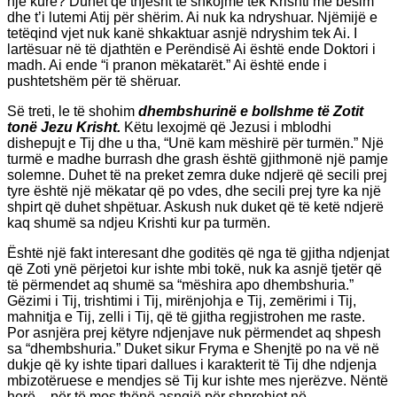
një kurë? Duhet që thjesht të shkojmë tek Krishti me besim
dhe t’i lutemi Atij për shërim. Ai nuk ka ndryshuar. Njëmijë e
tetëqind vjet nuk kanë shkaktuar asnjë ndryshim tek Ai. I
lartësuar në të djathtën e Perëndisë Ai është ende Doktori i
madh. Ai ende “i pranon mëkatarët.” Ai është ende i
pushtetshëm për të shëruar.
Së treti, le të shohim
dhembshurinë e bollshme të Zotit
tonë Jezu Krisht.
Këtu lexojmë që Jezusi i mblodhi
dishepujt e Tij dhe u tha, “Unë kam mëshirë për turmën.” Një
turmë e madhe burrash dhe grash është gjithmonë një pamje
solemne. Duhet të na preket zemra duke ndjerë që secili prej
tyre është një mëkatar që po vdes, dhe secili prej tyre ka një
shpirt që duhet shpëtuar. Askush nuk duket që të ketë ndjerë
kaq shumë sa ndjeu Krishti kur pa turmën.
Është një fakt interesant dhe goditës që nga të gjitha ndjenjat
që Zoti ynë përjetoi kur ishte mbi tokë, nuk ka asnjë tjetër që
të përmendet aq shumë sa “mëshira apo dhembshuria.”
Gëzimi i Tij, trishtimi i Tij, mirënjohja e Tij, zemërimi i Tij,
mahnitja e Tij, zelli i Tij, që të gjitha regjistrohen me raste.
Por asnjëra prej këtyre ndjenjave nuk përmendet aq shpesh
sa “dhembshuria.” Duket sikur Fryma e Shenjtë po na vë në
dukje që ky ishte tipari dallues i karakterit të Tij dhe ndjenja
mbizotëruese e mendjes së Tij kur ishte mes njerëzve. Nëntë
herë – për të mos thënë asngjë për shprehjet në