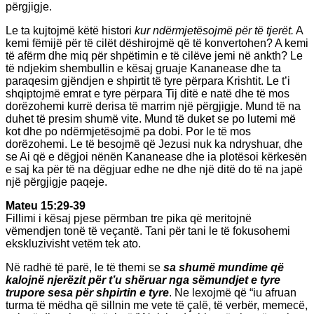
përgjigje.
Le ta kujtojmë këtë histori
kur ndërmjetësojmë për të tjerët.
A
kemi fëmijë për të cilët dëshirojmë që të konvertohen? A kemi
të afërm dhe miq për shpëtimin e të cilëve jemi në ankth? Le
të ndjekim shembullin e kësaj gruaje Kananease dhe ta
paraqesim gjëndjen e shpirtit të tyre përpara Krishtit. Le t’i
shqiptojmë emrat e tyre përpara Tij ditë e natë dhe të mos
dorëzohemi kurrë derisa të marrim një përgjigje. Mund të na
duhet të presim shumë vite. Mund të duket se po lutemi më
kot dhe po ndërmjetësojmë pa dobi. Por le të mos
dorëzohemi. Le të besojmë që Jezusi nuk ka ndryshuar, dhe
se Ai që e dëgjoi nënën Kananease dhe ia plotësoi kërkesën
e saj ka për të na dëgjuar edhe ne dhe një ditë do të na japë
një përgjigje paqeje.
Mateu 15:29-39
Fillimi i kësaj pjese përmban tre pika që meritojnë
vëmendjen tonë të veçantë. Tani për tani le të fokusohemi
ekskluzivisht vetëm tek ato.
Në radhë të parë, le të themi se
sa shumë mundime që
kalojnë njerëzit për t’u shëruar nga sëmundjet e tyre
trupore sesa për shpirtin e tyre
. Ne lexojmë që “iu afruan
turma të mëdha që sillnin me vete të çalë, të verbër, memecë,