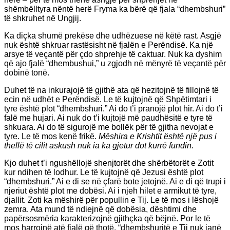
shëmbëlltyra nëntë herë Fryma ka bërë që fjala “dhembshuri”
të shkruhet në Ungjij.
Ka diçka shumë prekëse dhe udhëzuese në këtë rast. Asgjë
nuk është shkruar rastësisht në fjalën e Perëndisë. Ka një
arsye të veçantë për çdo shprehje të caktuar. Nuk ka dyshim
që ajo fjalë “dhembushui,” u zgjodh në mënyrë të veçantë për
dobinë tonë.
Duhet të na inkurajojë të gjithë ata që hezitojnë të fillojnë të
ecin në udhët e Perëndisë. Le të kujtojnë që Shpëtimtari i
tyre është plot “dhembshuri.” Ai do t’i pranojë plot hir. Ai do t’i
falë me hujari. Ai nuk do t’i kujtojë më paudhësitë e tyre të
shkuara. Ai do të sigurojë me bollëk për të gjitha nevojat e
tyre. Le të mos kenë frikë.
Mëshira e Krishtit është një pus i
thellë të cilit askush nuk ia ka gjetur dot kurrë fundin.
Kjo duhet t’i ngushëllojë shenjtorët dhe shërbëtorët e Zotit
kur ndihen të lodhur. Le të kujtojnë që Jezusi është plot
“dhembshuri.” Ai e di se në çfarë bote jetojnë. Ai e di që trupi i
njeriut është plot me dobësi. Ai i njeh hilet e armikut të tyre,
djallit. Zoti ka mëshirë për popullin e Tij. Le të mos i lëshojë
zemra. Ata mund të ndiejnë që dobësia, dështimi dhe
papërsosmëria karakterizojnë gjithçka që bëjnë. Por le të
mos harrojnë atë fjalë që thotë, “dhembshuritë e Tij nuk janë