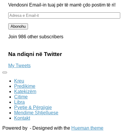
Vendosni Email-in tuaj për të marrë çdo postim të ri!
Adresa
e
Email-
Abonohu
it
Join 986 other subscribers
Na ndiqni në Twitter
My Tweets
Kreu
Predikime
Katekizëm
Citime
Libra
Pyetje & Përgjigje
Mendime Shtjelluese
Kontakt
Powered by
- Designed with the
Hueman theme