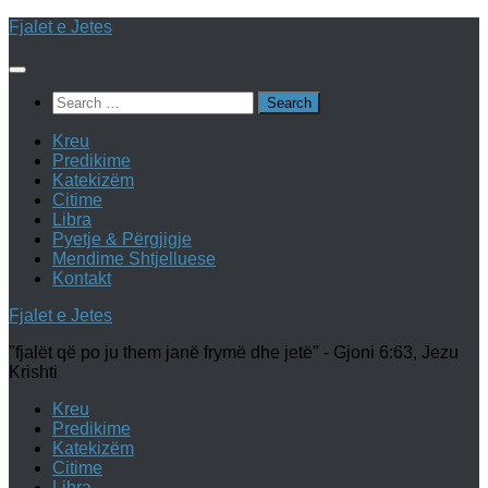
Skip
Fjalet e Jetes
to
content
Search
for:
Kreu
Predikime
Katekizëm
Citime
Libra
Pyetje & Përgjigje
Mendime Shtjelluese
Kontakt
Fjalet e Jetes
"fjalët që po ju them janë frymë dhe jetë" - Gjoni 6:63, Jezu
Krishti
Kreu
Predikime
Katekizëm
Citime
Libra