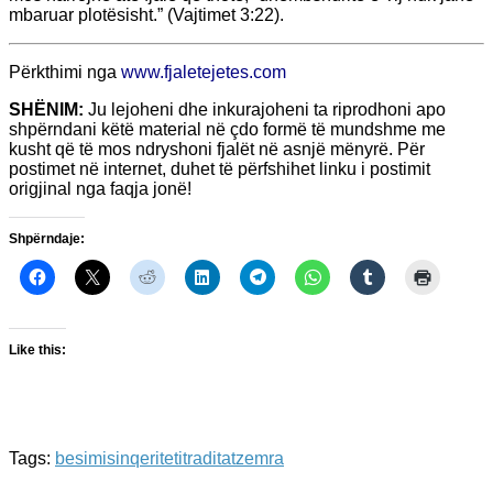
mbaruar plotësisht.” (Vajtimet 3:22).
Përkthimi nga
www.fjaletejetes.com
SHËNIM:
Ju lejoheni dhe inkurajoheni ta riprodhoni apo
shpërndani këtë material në çdo formë të mundshme me
kusht që të mos ndryshoni fjalët në asnjë mënyrë. Për
postimet në internet, duhet të përfshihet linku i postimit
origjinal nga faqja jonë!
Shpërndaje:
Like this:
Tags:
besimi
sinqeriteti
traditat
zemra