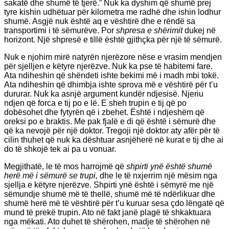
sakatë dhe shumë të tjerë.” Nuk ka dyshim që shumë prej
tyre kishin udhëtuar për kilometra me radhë dhe ishin lodhur
shumë. Asgjë nuk është aq e vështirë dhe e rëndë sa
transportimi i të sëmurëve. Por
shpresa e shërimit
dukej në
horizont. Një shpresë e tillë është gjithçka për një të sëmurë.
Nuk e njohim mirë natyrën njerëzore nëse e vrasim mendjen
për sjelljen e këtyre njerëzve. Nuk ka pse të habitemi fare.
Ata ndiheshin që shëndeti ishte bekimi më i madh mbi tokë.
Ata ndiheshin që dhimbja ishte sprova më e vështirë për t’u
dururar. Nuk ka asnjë argument kundër ndjesisë. Njeriu
ndjen që forca e tij po e lë. E sheh trupin e tij që po
dobësohet dhe fytyrën që i zbehet. Është i ndjeshëm që
oreksi po e braktis. Me pak fjalë e di që është i sëmurë dhe
që ka nevojë për një doktor. Tregoji një doktor aty afër për të
cilin thuhet që nuk ka dështuar asnjëherë në kurat e tij dhe ai
do të shkojë tek ai pa u vonuar.
Megjithatë, le të mos harrojmë që
shpirti ynë është shumë
herë më i sëmurë se trupi,
dhe le të nxjerrim një mësim nga
sjellja e këtyre njerëzve. Shpirti ynë është i sëmyrë me një
sëmundje shumë më të thellë, shumë më të ndërlikuar dhe
shumë herë më të vështirë për t’u kuruar sesa çdo lëngatë që
mund të prekë trupin. Ato në fakt janë plagë të shkaktuara
nga mëkati. Ato duhet të shërohen, madje të shërohen në