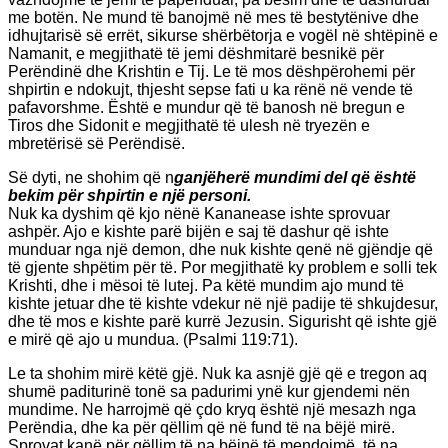
me botën. Ne mund të banojmë në mes të bestytënive dhe
idhujtarisë së errët, sikurse shërbëtorja e vogël në shtëpinë e
Namanit, e megjithatë të jemi dëshmitarë besnikë për
Perëndinë dhe Krishtin e Tij. Le të mos dëshpërohemi për
shpirtin e ndokujt, thjesht sepse fati u ka rënë në vende të
pafavorshme. Është e mundur që të banosh në bregun e
Tiros dhe Sidonit e megjithatë të ulesh në tryezën e
mbretërisë së Perëndisë.
Së dyti, ne shohim që n
ganjëherë mundimi del që është
bekim për shpirtin e një personi.
Nuk ka dyshim që kjo nënë Kananease ishte sprovuar
ashpër. Ajo e kishte parë bijën e saj të dashur që ishte
munduar nga një demon, dhe nuk kishte qenë në gjëndje që
të gjente shpëtim për të. Por megjithatë ky problem e solli tek
Krishti, dhe i mësoi të lutej. Pa këtë mundim ajo mund të
kishte jetuar dhe të kishte vdekur në një padije të shkujdesur,
dhe të mos e kishte parë kurrë Jezusin. Sigurisht që ishte gjë
e mirë që ajo u mundua. (Psalmi 119:71).
Le ta shohim mirë këtë gjë. Nuk ka asnjë gjë që e tregon aq
shumë paditurinë tonë sa padurimi ynë kur gjendemi nën
mundime. Ne harrojmë që çdo kryq është një mesazh nga
Perëndia, dhe ka për qëllim që në fund të na bëjë mirë.
Sprovat kanë për qëllim të na bëjnë të mendojmë, të na