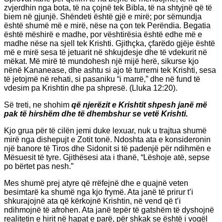
zvjerdhin nga bota, të na çojnë tek Bibla, të na shtyjnë që të
biem në gjunjë. Shëndeti është gjë e mirë; por sëmundja
është shumë më e mirë, nëse na çon tek Perëndia. Begatia
është mëshirë e madhe, por vështirësia është edhe më e
madhe nëse na sjell tek Krishti. Gjithçka, çfarëdo gjëje është
më e mirë sesa të jetuarit në shkujdesje dhe të vdekurit në
mëkat. Më mirë të mundohesh një mijë herë, sikurse kjo
nënë Kananease, dhe ashtu si ajo të turremi tek Krishti, sesa
të jetojmë në rehati, si pasaniku “i marrë,” dhe në fund të
vdesim pa Krishtin dhe pa shpresë. (Lluka 12:20).
Së treti, ne shohim
që njerëzit e Krishtit shpesh janë më
pak të hirshëm dhe të dhembshur se vetë Krishti.
Kjo grua për të cilën jemi duke lexuar, nuk u trajtua shumë
mirë nga dishepujt e Zotit tonë. Ndoshta ata e konsideronin
një banore të Tiros dhe Sidonit si të padenjë për ndihmën e
Mësuesit të tyre. Gjithësesi ata i thanë, “Lëshoje atë, sepse
po bërtet pas nesh.”
Mes shumë prej atyre që rrëfejnë dhe e quajnë veten
besimtarë ka shumë nga kjo frymë. Ata janë të prirur t’i
shkurajojnë ata që kërkojnë Krishtin, në vend që t’i
ndihmojnë të afrohen. Ata janë tepër të gatshëm të dyshojnë
realitetin e hirit në hapat e parë, për shkak se është i vogël