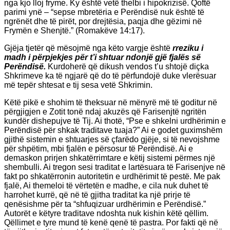
nga kjo lloj fryme. Ky është vetë thelbi i hipokrizisë. Qoftë
parimi ynë – “sepse mbretëria e Perëndisë nuk është të
ngrënët dhe të pirët, por drejtësia, paqja dhe gëzimi në
Frymën e Shenjtë.” (Romakëve 14:17).
Gjëja tjetër që mësojmë nga këto vargje është
rreziku i
madh i përpjekjes për t’i shtuar ndonjë gjë fjalës së
Perëndisë.
Kurdoherë që dikush vendos t’u shtojë diçka
Shkrimeve ka të ngjarë që do të përfundojë duke vlerësuar
më tepër shtesat e tij sesa vetë Shkrimin.
Këtë pikë e shohim të theksuar në mënyrë më të goditur në
përgjigjen e Zotit tonë ndaj akuzës që Farisenjtë ngritën
kundër dishepujve të Tij. Ai thotë, “Pse e shkelni urdhërimin e
Perëndisë për shkak traditave tuaja?” Ai e godet guximshëm
gjithë sistemin e shtuarjes së çfarëdo gjëje, si të nevojshme
për shpëtim, mbi fjalën e përsosur të Perëndisë. Ai e
demaskon prirjen shkatërrimtare e këtij sistemi përmes një
shembulli. Ai tregon sesi traditat e lartësuara të Farisenjve në
fakt po shkatërronin autoritetin e urdhërimit të pestë. Me pak
fjalë, Ai themeloi të vërtetën e madhe, e cila nuk duhet të
harrohet kurrë, që në të gjitha traditat ka një prirje të
qenësishme për ta “shfuqizuar urdhërimin e Perëndisë.”
Autorët e këtyre traditave ndoshta nuk kishin këtë qëllim.
Qëllimet e tyre mund të kenë qenë të pastra. Por fakti që në