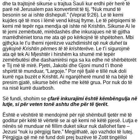
dhe ta trajtojnë sikurse u trajtua Sauli kur erdhi për herë të
parë në Jerusalem pas konvertimit të tij. “Nuk mund të
besonin se ai ishte dishepull.” (Veprat 9:26). Le të kemi
kujdes që të mos i lëmë vend kësaj fryme. Le të përpiqemi të
kemi më tepër nga mendja që ishte në Krishtin. Sikurse Ai le
të jemi zemërbutë, mirëdashës dhe inkurajues në të gjitha
marrëdhëniet tona me ata që po kërkojnë të shpëtohen. Mbi
gjthçka le t’u themi njerëzve vazhdimisht që
nuk duhet ta
gjykojnë Krishtin përmes të të krishterëve.
Le t’i sigurojmë
ata që tek Ai Mjeshtër i hirshëm ka shumë më tepër
zemërbutësi dhe dashamirësi nga sa ka edhe në shërbëtorët
e Tij më të mirë. Pjetri, Jakobi dhe Gjoni mund t’i thonë
shpirtit të munduar, “Largoje.” Por një fjalë e tillë nuk doli
kurrë nga buzët e Krishtit. Ai nganjëherë mund të na bëjë të
presim gjatë, sikurse bëri edhe me këtë grua. Por nuk do të
na nisë kurrë duarbosh.
Së fundi, shohim se
çfarë inkurajimi është këmbëngulja në
lutje, si për veten tonë ashtu dhe për të tjerët.
Është e vështirë të mendojmë për një shëmbull tjetër më të
goditur për këtë të vërtetë se ai që kemi në këtë pjesë. Lutja e
nënës së munduar në fillim duket sikur nuk dallohet fare –
Jezusi “nuk iu përgjigj fare.” Megjithatë, ajo vazhdoi të lutej.
Përgjigja që më në fund doli prej buzëve të Zotit tingëlloi