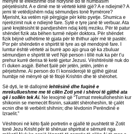
mënyrë të efektshme ose ndryshe do të humbasim
përjetësisht. A e dimë me të vërtetë këtë gjë? A e ndiejmë? A
jemi të vetëdijshëm ndaj sëmundjes tonë frymërore?
Mjerisht, ka vetëm një përgjigje për këto pyetje. Shumica e
njerëzimit nuk e ndiejnë fare. Sytë e tyre janë të verbuar. Ata
janë krejtësisht të pandjeshëm ndaj këtij rreziku. Për të patur
shëndet fizik ata bëhen turmë nëpër doktora. Për shëndet
fizik bëjnë udhëtime të gjata për të thithur ajër më të pastër.
Por për shëndetin e shpirtit të tyre as që mendojnë fare. I
lumtur është vërtetë ai burrë apo ajo grua që ka zbuluar
sëmundjen e shpirtit të vet! Një person i tillë nuk ka për t’u
prehur kurrë derisa të ketë gjetur Jezusi. Vështirësitë nuk do
t’i duken asgjë. Bëhet fjalë për jetën, jetën, jetën e
përjetshme. Ai person do t’i konsiderojë të gjithë gjërat
humbje në mënyrë që të fitojë Krishtin dhe të shërohet.
Së dyti, le të dallojmë
lehtësinë dhe fuqinë e
mrekullueshme me të cilën Zoti ynë i shëroi të gjithë ata
që i sollën tek Ai.
Ne lexojmë që “Turmat mrekulloheshin kur
shikonin se memecët flisnin, sakatët shëroheshin, të çalët
ecnin dhe të verbërit shihnin; dhe lëvdonin Perëndinë e
Izraelit.”
Vështroni në këto fjalë portretin e gjallë të pushtetit të Zotit
tonë Jezu Krisht për të shëruar shpirtrat e sëmurë nga