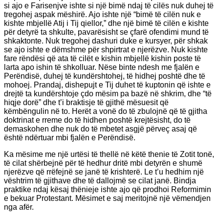
si ajo e Farisenjve ishte si një bimë ndaj të cilës nuk duhej të
tregohej aspak mëshirë. Ajo ishte një “bimë të cilën nuk e
kishte mbjellë Atij i Tij qiellor,” dhe një bimë të cilën e kishte
për detyrë ta shkulte, pavarësisht se çfarë ofendimi mund të
shkaktonte. Nuk tregohej dashuri duke e kursyer, për shkak
se ajo ishte e dëmshme për shpirtrat e njerëzve. Nuk kishte
fare rëndësi që ata të cilët e kishin mbjellë kishin poste të
larta apo ishin të shkolluar. Nëse binte ndesh me fjalën e
Perëndisë, duhej të kundërshtohej, të hidhej poshtë dhe të
mohoej. Prandaj, dishepujt e Tij duhet të kuptonin që ishte e
drejtë ta kundërshtoje çdo mësim pa bazë në shkrim, dhe “të
hiqje dorë” dhe t’i braktisje të gjithë mësuesit që
këmbëngulin në to. Herët a vonë do të zbulojnë që të gjitha
doktrinat e rreme do të hidhen poshtë krejtësisht, do të
demaskohen dhe nuk do të mbetet asgjë përveç asaj që
është ndërtuar mbi fjalën e Perëndisë.
Ka mësime me një urtësi të thellë në këtë thenie të Zotit tonë,
të cilat shërbejnë për të hedhur dritë mbi detyrën e shumë
njerëzve që rrëfejnë se janë të krishterë. Le t’u hedhim një
vështrim të gjithave dhe të dallojmë se cilat janë. Bindja
praktike ndaj kësaj thënieje ishte ajo që prodhoi Reformimin
e bekuar Protestant. Mësimet e saj meritojnë një vëmendjen
nga afër.