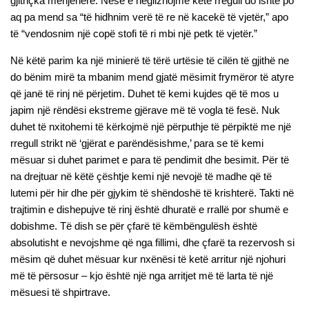
gjithçka menjëherë. Nëse e neglizhojmë këtë rregull do ishte po
aq pa mend sa “të hidhnim verë të re në kacekë të vjetër,” apo
të “vendosnim një copë stofi të ri mbi një petk të vjetër.”
Në këtë parim ka një minierë të tërë urtësie të cilën të gjithë ne
do bënim mirë ta mbanim mend gjatë mësimit frymëror të atyre
që janë të rinj në përjetim. Duhet të kemi kujdes që të mos u
japim një rëndësi ekstreme gjërave më të vogla të fesë. Nuk
duhet të nxitohemi të kërkojmë një përputhje të përpiktë me një
rregull strikt në ‘gjërat e parëndësishme,’ para se të kemi
mësuar si duhet parimet e para të pendimit dhe besimit. Për të
na drejtuar në këtë çështje kemi një nevojë të madhe që të
lutemi për hir dhe për gjykim të shëndoshë të krishterë. Takti në
trajtimin e dishepujve të rinj është dhuratë e rrallë por shumë e
dobishme. Të dish se për çfarë të këmbëngulësh është
absolutisht e nevojshme që nga fillimi, dhe çfarë ta rezervosh si
mësim që duhet mësuar kur nxënësi të ketë arritur një njohuri
më të përsosur – kjo është një nga arritjet më të larta të një
mësuesi të shpirtrave.