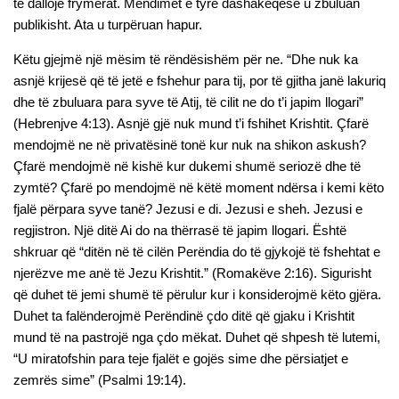
të dallojë frymërat. Mendimet e tyre dashakeqëse u zbuluan
publikisht. Ata u turpëruan hapur.
Këtu gjejmë një mësim të rëndësishëm për ne. “Dhe nuk ka
asnjë krijesë që të jetë e fshehur para tij, por të gjitha janë lakuriq
dhe të zbuluara para syve të Atij, të cilit ne do t’i japim llogari”
(Hebrenjve 4:13). Asnjë gjë nuk mund t’i fshihet Krishtit. Çfarë
mendojmë ne në privatësinë tonë kur nuk na shikon askush?
Çfarë mendojmë në kishë kur dukemi shumë seriozë dhe të
zymtë? Çfarë po mendojmë në këtë moment ndërsa i kemi këto
fjalë përpara syve tanë? Jezusi e di. Jezusi e sheh. Jezusi e
regjistron. Një ditë Ai do na thërrasë të japim llogari. Është
shkruar që “ditën në të cilën Perëndia do të gjykojë të fshehtat e
njerëzve me anë të Jezu Krishtit.” (Romakëve 2:16). Sigurisht
që duhet të jemi shumë të përulur kur i konsiderojmë këto gjëra.
Duhet ta falënderojmë Perëndinë çdo ditë që gjaku i Krishtit
mund të na pastrojë nga çdo mëkat. Duhet që shpesh të lutemi,
“U miratofshin para teje fjalët e gojës sime dhe përsiatjet e
zemrës sime” (Psalmi 19:14).