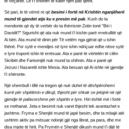
të veçantë. Le t’i shohim të katër njëri pas tjetrit.
Së pari, le të vëmë re që
besimi i fortë në Krishtin nganjëherë
mund të gjendet atje ku e presim më pak
. Kush do ta
mendonte që dy të verbër do ta thërrisnin Zotin tonë “Biri i
Davidit?” Sigurisht që ata nuk mund t’i kishin parë mrekullitë që
Ai bëri. Ata mund të dinin për Të vetëm nga gjërat që u ishin
thënë. Por sytë e mendjes së tyre ishin ndriçuar edhe nëse sytë
e tyre truporë ishin të errësuar. Ata e panë të vërtetën të cilën
Skribët dhe Farisenjtë nuk mund ta shihnin. Ata e panë që
Jezusi i Nazaretit ishte Mesia. Ata besuan që Ai ishte në gjendje
t’i shëronte.
Një shembull i tillë na tregon që
nuk duhet të dëshpërohemi
kurrë për shpëtimin e dikujt, thjesht për shkak se jetojnë në një
gjendje të pafavorshme për shpirtin e tyre
. Hiri është më i fortë
se rrethanat. Jeta e besimit nuk varet thjesht tek avantazhet e
jashtme. Fryma e Shenjtë mund të japë besim, dhe ta mbajë atë
ushtrim aktiv pa mësuar ndonjë gjë nga librat, pa para, dhe me
disa mjete të hirit. Pa Frymën e Shenjtë dikush mund t’i dijë të