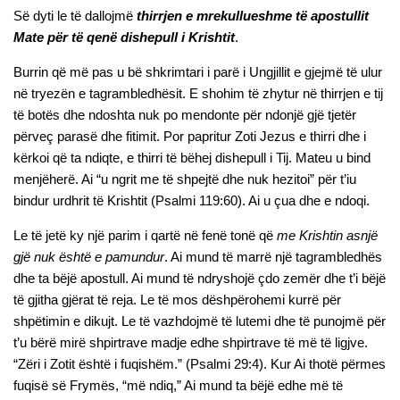
Së dyti le të dallojmë
thirrjen e mrekullueshme të apostullit
Mate për të qenë dishepull i Krishtit
.
Burrin që më pas u bë shkrimtari i parë i Ungjillit e gjejmë të ulur
në tryezën e tagrambledhësit. E shohim të zhytur në thirrjen e tij
të botës dhe ndoshta nuk po mendonte për ndonjë gjë tjetër
përveç parasë dhe fitimit. Por papritur Zoti Jezus e thirri dhe i
kërkoi që ta ndiqte, e thirri të bëhej dishepull i Tij. Mateu u bind
menjëherë. Ai “u ngrit me të shpejtë dhe nuk hezitoi” për t’iu
bindur urdhrit të Krishtit (Psalmi 119:60). Ai u çua dhe e ndoqi.
Le të jetë ky një parim i qartë në fenë tonë që
me Krishtin asnjë
gjë nuk është e pamundur
. Ai mund të marrë një tagrambledhës
dhe ta bëjë apostull. Ai mund të ndryshojë çdo zemër dhe t’i bëjë
të gjitha gjërat të reja. Le të mos dëshpërohemi kurrë për
shpëtimin e dikujt. Le të vazhdojmë të lutemi dhe të punojmë për
t’u bërë mirë shpirtrave madje edhe shpirtrave të më të ligjve.
“Zëri i Zotit është i fuqishëm.” (Psalmi 29:4). Kur Ai thotë përmes
fuqisë së Frymës, “më ndiq,” Ai mund ta bëjë edhe më të