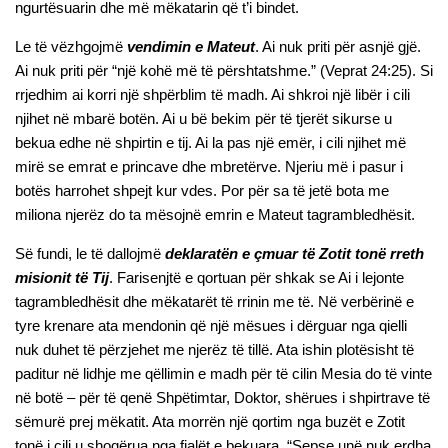
ngurtësuarin dhe më mëkatarin që t’i bindet.
Le të vëzhgojmë
vendimin e Mateut
. Ai nuk priti për asnjë gjë.
Ai nuk priti për “një kohë më të përshtatshme.” (Veprat 24:25). Si
rrjedhim ai korri një shpërblim të madh. Ai shkroi një libër i cili
njihet në mbarë botën. Ai u bë bekim për të tjerët sikurse u
bekua edhe në shpirtin e tij. Ai la pas një emër, i cili njihet më
mirë se emrat e princave dhe mbretërve. Njeriu më i pasur i
botës harrohet shpejt kur vdes. Por për sa të jetë bota me
miliona njerëz do ta mësojnë emrin e Mateut tagrambledhësit.
Së fundi, le të dallojmë
deklaratën e çmuar të Zotit tonë rreth
misionit të Tij
. Farisenjtë e qortuan për shkak se Ai i lejonte
tagrambledhësit dhe mëkatarët të rrinin me të. Në verbërinë e
tyre krenare ata mendonin që një mësues i dërguar nga qielli
nuk duhet të përzjehet me njerëz të tillë. Ata ishin plotësisht të
paditur në lidhje me qëllimin e madh për të cilin Mesia do të vinte
në botë – për të qenë Shpëtimtar, Doktor, shërues i shpirtrave të
sëmurë prej mëkatit. Ata morrën një qortim nga buzët e Zotit
tonë i cili u shoqërua nga fjalët e bekuara, “Sepse unë nuk erdha