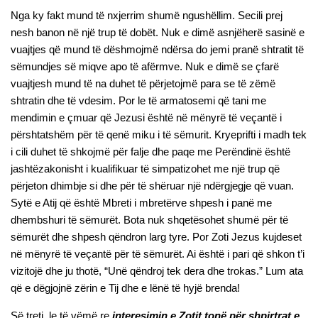
Nga ky fakt mund të nxjerrim shumë ngushëllim. Secili prej
nesh banon në një trup të dobët. Nuk e dimë asnjëherë sasinë e
vuajtjes që mund të dëshmojmë ndërsa do jemi pranë shtratit të
sëmundjes së miqve apo të afërmve. Nuk e dimë se çfarë
vuajtjesh mund të na duhet të përjetojmë para se të zëmë
shtratin dhe të vdesim. Por le të armatosemi që tani me
mendimin e çmuar që Jezusi është në mënyrë të veçantë i
përshtatshëm për të qenë miku i të sëmurit. Kryeprifti i madh tek
i cili duhet të shkojmë për falje dhe paqe me Perëndinë është
jashtëzakonisht i kualifikuar të simpatizohet me një trup që
përjeton dhimbje si dhe për të shëruar një ndërgjegje që vuan.
Sytë e Atij që është Mbreti i mbretërve shpesh i panë me
dhembshuri të sëmurët. Bota nuk shqetësohet shumë për të
sëmurët dhe shpesh qëndron larg tyre. Por Zoti Jezus kujdeset
në mënyrë të veçantë për të sëmurët. Ai është i pari që shkon t’i
vizitojë dhe ju thotë, “Unë qëndroj tek dera dhe trokas.” Lum ata
që e dëgjojnë zërin e Tij dhe e lënë të hyjë brenda!
Së treti, le të vëmë re
interesimin e Zotit tonë për shpirtrat e