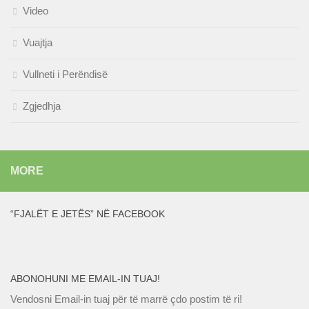
Video
Vuajtja
Vullneti i Perëndisë
Zgjedhja
MORE
“FJALËT E JETËS” NË FACEBOOK
ABONOHUNI ME EMAIL-IN TUAJ!
Vendosni Email-in tuaj për të marrë çdo postim të ri!