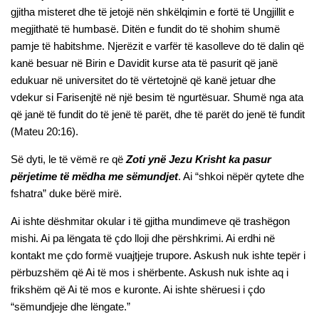
gjitha misteret dhe të jetojë nën shkëlqimin e fortë të Ungjillit e
megjithatë të humbasë. Ditën e fundit do të shohim shumë
pamje të habitshme. Njerëzit e varfër të kasolleve do të dalin që
kanë besuar në Birin e Davidit kurse ata të pasurit që janë
edukuar në universitet do të vërtetojnë që kanë jetuar dhe
vdekur si Farisenjtë në një besim të ngurtësuar. Shumë nga ata
që janë të fundit do të jenë të parët, dhe të parët do jenë të fundit
(Mateu 20:16).
Së dyti, le të vëmë re që
Zoti ynë Jezu Krisht ka pasur
përjetime të mëdha me sëmundjet
. Ai “shkoi nëpër qytete dhe
fshatra” duke bërë mirë.
Ai ishte dëshmitar okular i të gjitha mundimeve që trashëgon
mishi. Ai pa lëngata të çdo lloji dhe përshkrimi. Ai erdhi në
kontakt me çdo formë vuajtjeje trupore. Askush nuk ishte tepër i
përbuzshëm që Ai të mos i shërbente. Askush nuk ishte aq i
frikshëm që Ai të mos e kuronte. Ai ishte shëruesi i çdo
“sëmundjeje dhe lëngate.”