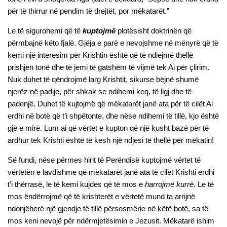
për të thirrur në pendim të drejtët, por mëkatarët.”
Le të sigurohemi që të
kuptojmë
plotësisht doktrinën që
përmbajnë këto fjalë. Gjëja e parë e nevojshme në mënyrë që të
kemi një interesim për Krishtin është që të ndiejmë thellë
prishjen tonë dhe të jemi të gatshëm të vijmë tek Ai për çlirim.
Nuk duhet të qëndrojmë larg Krishtit, sikurse bëjnë shumë
njerëz në padije, për shkak se ndihemi keq, të ligj dhe të
padenjë. Duhet të kujtojmë që mëkatarët janë ata për të cilët Ai
erdhi në botë që t’i shpëtonte, dhe nëse ndihemi të tillë, kjo është
gjë e mirë. Lum ai që vërtet e kupton që një kusht bazë për të
ardhur tek Krishti është të kesh një ndjesi të thellë për mëkatin!
Së fundi, nëse përmes hirit të Perëndisë kuptojmë vërtet të
vërtetën e lavdishme që mëkatarët janë ata të cilët Krishti erdhi
t’i thërrasë, le të kemi kujdes që të mos e
harrojmë kurrë
. Le të
mos ëndërrojmë që të krishterët e vërtetë mund ta arrijnë
ndonjëherë një gjendje të tillë përsosmërie në këtë botë, sa të
mos keni nevojë për ndërmjetësimin e Jezusit. Mëkatarë ishim