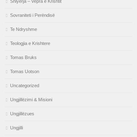
Shlyerja – Vepra e Krishtit
Sovraniteti i Perëndisë
Te Ndryshme
Teologjia e Krishtere
Tomas Bruks
Tomas Uotson
Uncategorized
Ungjillëzimi & Misioni
Ungjillëzues
Ungjilli