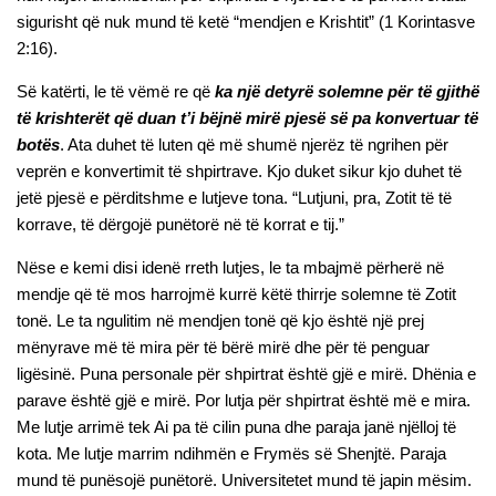
sigurisht që nuk mund të ketë “mendjen e Krishtit” (1 Korintasve
2:16).
Së katërti, le të vëmë re që
ka një detyrë solemne për të gjithë
të krishterët që duan t’i bëjnë mirë pjesë së pa konvertuar të
botës
. Ata duhet të luten që më shumë njerëz të ngrihen për
veprën e konvertimit të shpirtrave. Kjo duket sikur kjo duhet të
jetë pjesë e përditshme e lutjeve tona. “Lutjuni, pra, Zotit të të
korrave, të dërgojë punëtorë në të korrat e tij.”
Nëse e kemi disi idenë rreth lutjes, le ta mbajmë përherë në
mendje që të mos harrojmë kurrë këtë thirrje solemne të Zotit
tonë. Le ta ngulitim në mendjen tonë që kjo është një prej
mënyrave më të mira për të bërë mirë dhe për të penguar
ligësinë. Puna personale për shpirtrat është gjë e mirë. Dhënia e
parave është gjë e mirë. Por lutja për shpirtrat është më e mira.
Me lutje arrimë tek Ai pa të cilin puna dhe paraja janë njëlloj të
kota. Me lutje marrim ndihmën e Frymës së Shenjtë. Paraja
mund të punësojë punëtorë. Universitetet mund të japin mësim.