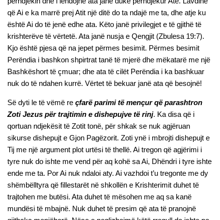
përndjekin dhe i lëndojnë ata janë duke përndjekur Atë. Lavdinë
që Ai e ka marrë prej Atit një ditë do ta ndajë me ta, dhe atje ku
është Ai do të jenë edhe ata. Këto janë privilegjet e të gjithë të
krishterëve të vërtetë. Ata janë nusja e Qengjit (Zbulesa 19:7).
Kjo është pjesa që na jepet përmes besimit. Përmes besimit
Perëndia i bashkon shpirtrat tanë të mjerë dhe mëkatarë me një
Bashkëshort të çmuar; dhe ata të cilët Perëndia i ka bashkuar
nuk do të ndahen kurrë. Vërtet të bekuar janë ata që besojnë!
Së dyti le të vëmë re
çfarë parimi të mençur që parashtron
Zoti Jezus për trajtimin e dishepujve të rinj
. Ka disa që i
qortuan ndjekësit të Zotit tonë, për shkak se nuk agjëruan
sikurse dishepujt e Gjon Pagëzorit. Zoti ynë i mbrojti dishepujt e
Tij me një argument plot urtësi të thellë. Ai tregon që agjërimi i
tyre nuk do ishte me vend për aq kohë sa Ai, Dhëndri i tyre ishte
ende me ta. Por Ai nuk ndaloi aty. Ai vazhdoi t’u tregonte me dy
shëmbëlltyra që fillestarët në shkollën e Krishterimit duhet të
trajtohen me butësi. Ata duhet të mësohen me aq sa kanë
mundësi të mbajnë. Nuk duhet të presim që ata të pranojnë