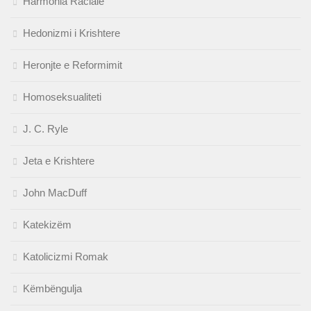
Harmonia Raciale
Hedonizmi i Krishtere
Heronjte e Reformimit
Homoseksualiteti
J. C. Ryle
Jeta e Krishtere
John MacDuff
Katekizëm
Katolicizmi Romak
Këmbëngulja