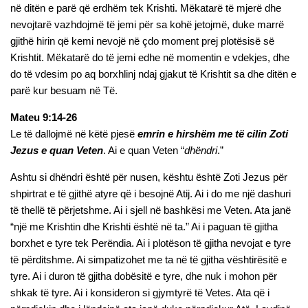
në ditën e parë që erdhëm tek Krishti. Mëkatarë të mjerë dhe
nevojtarë vazhdojmë të jemi për sa kohë jetojmë, duke marrë
gjithë hirin që kemi nevojë në çdo moment prej plotësisë së
Krishtit. Mëkatarë do të jemi edhe në momentin e vdekjes, dhe
do të vdesim po aq borxhlinj ndaj gjakut të Krishtit sa dhe ditën e
parë kur besuam në Të.
Mateu 9:14-26
Le të dallojmë në këtë pjesë
emrin e hirshëm me të cilin Zoti
Jezus e quan Veten
. Ai e quan Veten “
dhëndri
.”
Ashtu si dhëndri është për nusen, kështu është Zoti Jezus për
shpirtrat e të gjithë atyre që i besojnë Atij. Ai i do me një dashuri
të thellë të përjetshme. Ai i sjell në bashkësi me Veten. Ata janë
“një me Krishtin dhe Krishti është në ta.” Ai i paguan të gjitha
borxhet e tyre tek Perëndia. Ai i plotëson të gjitha nevojat e tyre
të përditshme. Ai simpatizohet me ta në të gjitha vështirësitë e
tyre. Ai i duron të gjitha dobësitë e tyre, dhe nuk i mohon për
shkak të tyre. Ai i konsideron si gjymtyrë të Vetes. Ata që i