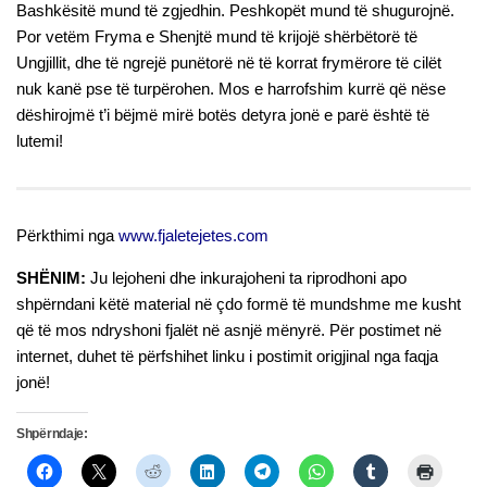
Bashkësitë mund të zgjedhin. Peshkopët mund të shugurojnë.
Por vetëm Fryma e Shenjtë mund të krijojë shërbëtorë të
Ungjillit, dhe të ngrejë punëtorë në të korrat frymërore të cilët
nuk kanë pse të turpërohen. Mos e harrofshim kurrë që nëse
dëshirojmë t’i bëjmë mirë botës detyra jonë e parë është të
lutemi!
Përkthimi nga
www.fjaletejetes.com
SHËNIM:
Ju lejoheni dhe inkurajoheni ta riprodhoni apo
shpërndani këtë material në çdo formë të mundshme me kusht
që të mos ndryshoni fjalët në asnjë mënyrë. Për postimet në
internet, duhet të përfshihet linku i postimit origjinal nga faqja
jonë!
Shpërndaje: