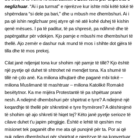
neglizhuar
. “Ai i pa turmat” e njerëzve kur ishte mbi këtë tokë të
shpërndara “si dele pa bari,” dhe u mbush me dhembshuri. Ai i
pa që ishin neglizhuar prej atyre që në atë kohë duhej të kishin
qenë mësues. I pa të paditur, të pa shpresë, pa ndihmë dhe të
papërgatitur për vdekjen. Kjo pamje e mbushi me dhembshuri të
thellë. Ajo zemër e dashur nuk mund të mos i shihte dot gjëra të
tilla dhe të mos prekej.
Cilat janë ndjenjat tona kur shohim një pamje të tillë? Kjo është
një pyetje që duhet të shtrohet në mendjet tona. Ka shumë të
tillë në çdo anë. Ka miliona idhujtarë dhe paganë mbi tokë –
miliona Muslimanë të mashtruar – miliona Katolikë Romakë
besëtytnor. Ka me mijëra Protestantë të pa shpëtuar pranë
nesh. A ndiejmë dhembshuri për shpirtrat e tyre? A ndiejmë një
keqardhje të thellë për shkretinë e tyre frymërore? A dëshirojmë
të shohim që ajo shkreti të hiqet tej? Këto janë pyetje serioze të
cilave duhet t’u japim përgjigje. Është e lehtë të qeshim me
misionet tek paganët dhe me ata që punojnë për ta. Por ai që
nuk ndjen dhembshuri për shpirtrat e njerëzve të pa konvertuar