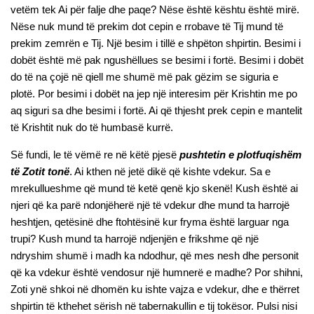
vetëm tek Ai për falje dhe paqe? Nëse është kështu është mirë.
Nëse nuk mund të prekim dot cepin e rrobave të Tij mund të
prekim zemrën e Tij. Një besim i tillë e shpëton shpirtin. Besimi i
dobët është më pak ngushëllues se besimi i fortë. Besimi i dobët
do të na çojë në qiell me shumë më pak gëzim se siguria e
plotë. Por besimi i dobët na jep një interesim për Krishtin me po
aq siguri sa dhe besimi i fortë. Ai që thjesht prek cepin e mantelit
të Krishtit nuk do të humbasë kurrë.
Së fundi, le të vëmë re në këtë pjesë
pushtetin e plotfuqishëm
të Zotit tonë
. Ai kthen në jetë dikë që kishte vdekur. Sa e
mrekullueshme që mund të ketë qenë kjo skenë! Kush është ai
njeri që ka parë ndonjëherë një të vdekur dhe mund ta harrojë
heshtjen, qetësinë dhe ftohtësinë kur fryma është larguar nga
trupi? Kush mund ta harrojë ndjenjën e frikshme që një
ndryshim shumë i madh ka ndodhur, që mes nesh dhe personit
që ka vdekur është vendosur një humnerë e madhe? Por shihni,
Zoti ynë shkoi në dhomën ku ishte vajza e vdekur, dhe e thërret
shpirtin të kthehet sërish në tabernakullin e tij tokësor. Pulsi nisi