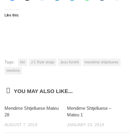
Like this:
Tags:
hiri
J C Ryle shqip
Jezu Krishti
mendime shtjelluese
meshira
YOU MAY ALSO LIKE...
Mendime Shtjelluese Mateu
0
Mendime Shtjelluese –
0
28
Mateu 1
AUGUST 7, 2019
JANUARY 23, 2019