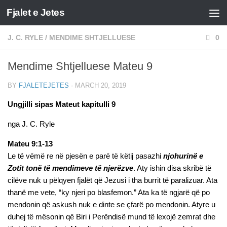
Fjalet e Jetes
Skip to content
J. C. RYLE
/
MENDIME SHTJELLUESE
0
Mendime Shtjelluese Mateu 9
BY
FJALETEJETES
·
MARCH 20, 2019
Ungjilli sipas Mateut kapitulli 9
nga J. C. Ryle
Mateu 9:1-13
Le të vëmë re në pjesën e parë të këtij pasazhi
njohurinë e
Zotit tonë të mendimeve të njerëzve
. Aty ishin disa skribë të
cilëve nuk u pëlqyen fjalët që Jezusi i tha burrit të paralizuar. Ata
thanë me vete, “ky njeri po blasfemon.” Ata ka të ngjarë që po
mendonin që askush nuk e dinte se çfarë po mendonin. Atyre u
duhej të mësonin që Biri i Perëndisë mund të lexojë zemrat dhe