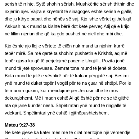
sërish të rrihte. Sytë shohin sërish. Mushkëritë sërish thithin dhe
nxjerrin ajër. Vajza e kryetarit të sinagogës është sërish e gjallë,
dhe ju kthye babait dhe nënës së saj. Kjo ishte vërtet gjithëfuqi!
Askush nuk mund ta kishte bërë dot këtë përveç Atij që e krijoi
në fillim njeriun dhe që ka çdo pushtet në qiell dhe mbi dhe.
Kjo është ajo lloj e vërtete të cilën nuk mund ta njohim kurrë
tepër mirë. Sa më qartë ta shohim pushtetin e Krishtit, aq më
tepër gjasa ka që të përjetojmë paqen e Ungjillit. Pozita jonë
mund të jetë sprovuese. Zemrat tona mund të jenë të dobëta.
Bota mund të jetë e vështirë për të kaluar përgjatë saj. Besimi
ynë mund të duket tepër i vogël për të na çuar në shtëpi. Por le
të marrim guxim, kur mendojmë për Jezusin dhe të mos
dekurajohemi. Më i madh është Ai që është për ne se të gjithë
ata që janë kundër nesh. Shpëtimtari ynë mund të ringjallë të
vdekurit. Shpëtimtari ynë është i gjithëpushtetshëm.
Mateu 9:27-38
Në këtë pjesë ka katër mësime të cilat meritojnë një vëmendje