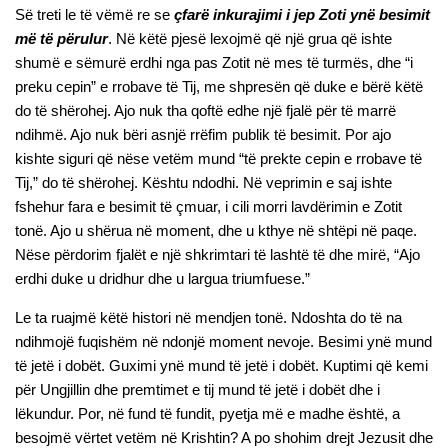
Së treti le të vëmë re se
çfarë inkurajimi i jep Zoti ynë besimit
më të përulur
. Në këtë pjesë lexojmë që një grua që ishte
shumë e sëmurë erdhi nga pas Zotit në mes të turmës, dhe “i
preku cepin” e rrobave të Tij, me shpresën që duke e bërë këtë
do të shërohej. Ajo nuk tha qoftë edhe një fjalë për të marrë
ndihmë. Ajo nuk bëri asnjë rrëfim publik të besimit. Por ajo
kishte siguri që nëse vetëm mund “të prekte cepin e rrobave të
Tij,” do të shërohej. Kështu ndodhi. Në veprimin e saj ishte
fshehur fara e besimit të çmuar, i cili morri lavdërimin e Zotit
tonë. Ajo u shërua në moment, dhe u kthye në shtëpi në paqe.
Nëse përdorim fjalët e një shkrimtari të lashtë të dhe mirë, “Ajo
erdhi duke u dridhur dhe u largua triumfuese.”
Le ta ruajmë këtë histori në mendjen tonë. Ndoshta do të na
ndihmojë fuqishëm në ndonjë moment nevoje. Besimi ynë mund
të jetë i dobët. Guximi ynë mund të jetë i dobët. Kuptimi që kemi
për Ungjillin dhe premtimet e tij mund të jetë i dobët dhe i
lëkundur. Por, në fund të fundit, pyetja më e madhe është, a
besojmë vërtet vetëm në Krishtin? A po shohim drejt Jezusit dhe