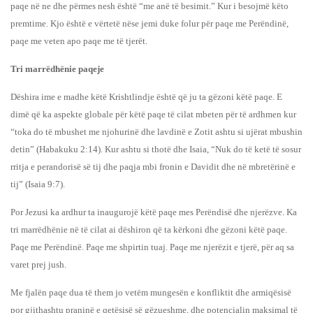
paqe në ne dhe përmes nesh është “me anë të besimit.” Kur i besojmë këto
premtime. Kjo është e vërtetë nëse jemi duke folur për paqe me Perëndinë,
paqe me veten apo paqe me të tjerët.
Tri marrëdhënie paqeje
Dëshira ime e madhe këtë Krishtlindje është që ju ta gëzoni këtë paqe. E
dimë që ka aspekte globale për këtë paqe të cilat mbeten për të ardhmen kur
“toka do të mbushet me njohurinë dhe lavdinë e Zotit ashtu si ujërat mbushin
detin” (Habakuku 2:14). Kur ashtu si thotë dhe Isaia, “Nuk do të ketë të sosur
rritja e perandorisë së tij dhe paqja mbi fronin e Davidit dhe në mbretërinë e
tij” (Isaia 9:7).
Por Jezusi ka ardhur ta inaugurojë këtë paqe mes Perëndisë dhe njerëzve. Ka
tri marrëdhënie në të cilat ai dëshiron që ta kërkoni dhe gëzoni këtë paqe.
Paqe me Perëndinë. Paqe me shpirtin tuaj. Paqe me njerëzit e tjerë, për aq sa
varet prej jush.
Me fjalën paqe dua të them jo vetëm mungesën e konfliktit dhe armiqësisë
por gjithashtu praninë e qetësisë së gëzueshme, dhe potencialin maksimal të