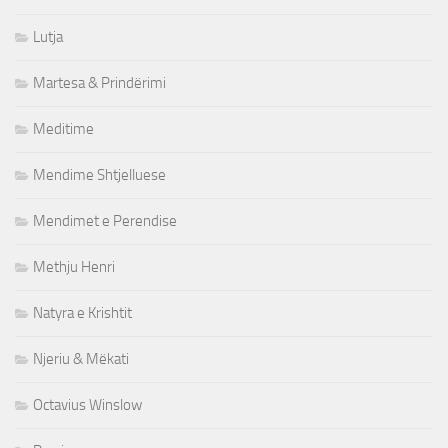
Lutja
Martesa & Prindërimi
Meditime
Mendime Shtjelluese
Mendimet e Perendise
Methju Henri
Natyra e Krishtit
Njeriu & Mëkati
Octavius Winslow