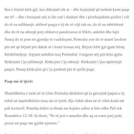
Kur e bëjmë këtë gjë, kur shkojmë tek ai – dhe kujtojmë që tashmë kemi paqe
me të! – dhe i besojmë atij si Ati ynë i dashuri dhe i plotfuqishëm qiellor i cili
do të na ndihmojë, atëherë paqja e tij do të vijë tek ne, do të na mbështesë
dhe do të na mbrojë prej efekteve paralizuese të frikës, ankthit dhe fajit.
Pastaj do të jemi në gjendje të vazhdojmë, Perëndia ynë do të marrë lavdinë
për atë që bëjmë për shkak se i kemi besuar atij. Bëjeni këtë gjë gjatë kësaj
Krishtlindjeje. Jepjani ankthin tuaj Perëndisë. I tregoni atij për këto gjëra.
Kërkojini t’ju ndihmojë. Kërkojini t’ju mbrojë. Kërkojini t’jua ripërtërijë
paqen. Pastaj kërkojini që t’ju përdorë për të sjellë paqe.
Paqe me të tjerët
Marrëdhënia e tretë në të cilën Perëndia dëshiron që ta gëzojmë paqen e tij
është në marrëdhëniet tona me të tjerët. Kjo është sfera në të cilën kemi më
pak kontroll. Prandaj duhet ta themi me kujdes ashtu si bën edhe Pali tek
Romakëve 12:18. Ai thotë, “Po të jetë e mundur dhe aq sa varet prej jush,
jetoni në paqe me gjithë njerëzit.”