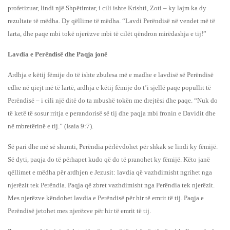
profetizuar, lindi një Shpëtimtar, i cili ishte Krishti, Zoti – ky lajm ka dy
rezultate të mëdha. Dy qëllime të mëdha. “Lavdi Perëndisë në vendet më të
larta, dhe paqe mbi tokë njerëzve mbi të cilët qëndron mirëdashja e tij!”
Lavdia e Perëndisë dhe Paqja jonë
Ardhja e këtij fëmije do të ishte zbulesa më e madhe e lavdisë së Perëndisë
edhe në qiejt më të lartë, ardhja e këtij fëmije do t’i sjellë paqe popullit të
Perëndisë – i cili një ditë do ta mbushë tokën me drejtësi dhe paqe. “Nuk do
të ketë të sosur rritja e perandorisë së tij dhe paqja mbi fronin e Davidit dhe
në mbretërinë e tij.” (Isaia 9:7).
Së pari dhe më së shumti, Perëndia përlëvdohet për shkak se lindi ky fëmijë.
Së dyti, paqja do të përhapet kudo që do të pranohet ky fëmijë. Këto janë
qëllimet e mëdha për ardhjen e Jezusit: lavdia që vazhdimisht ngrihet nga
njerëzit tek Perëndia. Paqja që zbret vazhdimisht nga Perëndia tek njerëzit.
Mes njerëzve këndohet lavdia e Perëndisë për hir të emrit të tij. Paqja e
Perëndisë jetohet mes njerëzve për hir të emrit të tij.