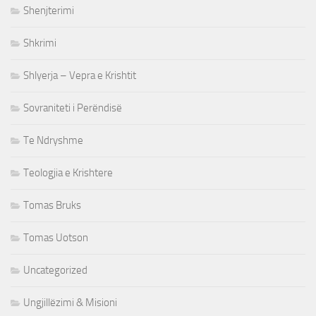
Shenjterimi
Shkrimi
Shlyerja – Vepra e Krishtit
Sovraniteti i Perëndisë
Te Ndryshme
Teologjia e Krishtere
Tomas Bruks
Tomas Uotson
Uncategorized
Ungjillëzimi & Misioni