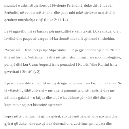
shumicë e ushtrisë qiellore, që lëvdonte Perëndinë, duke thënë: Lavdi
Perëndisë në vendet më të larta, dhe paqe mbi tokë njerëzve mbi të cilët
qëndron mirëdashja e tij! (Luka 2:11-14)
Le të ngazëllojmë së bashku për mrekullitë e këtij teksti. Duke shkuar drejt
lavdisë dhe paqes në vargun 14 ka shumë mrekulli që mund t’i shohim.
“Sepse sot… lindi për ju një Shpëtimtar…” Kjo gjë ndodhi një ditë. Në një
ditë në histori. Nuk ishte një ditë në një histori imagjinare apo mitologjike,
por një ditë kur Cezar Augusti ishte perandori i Romës “dhe Kuirini ishte
qeveritari i Sirisë” (v.2).
Kjo ishte një ditë e planifikuar qysh nga përjetësia para krijimit të botës. Në
të vërtetë i gjithë universi – me vite të panumërta dritë hapësirë dhe me
miliarda galaksi – u krijua dhe u bë e lavdishme për këtë ditë dhe për
kuptimin e saj për historinë njerëzore.
Sepse në të u krijuan të gjitha gjërat, ato që janë në qiejt dhe ato mbi dhe,
gjërat që duken dhe ato që nuk duken:frone, zotërime, principata dhe