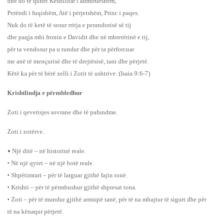
dhe do të quhet Këshilltar i admirueshëm,
Perëndi i fuqishëm, Atë i përjetshëm, Princ i paqes.
Nuk do të ketë të sosur rritja e perandorisë së tij
dhe paqja mbi fronin e Davidit dhe në mbretërinë e tij,
për ta vendosur pa u tundur dhe për ta përforcuar
me anë të mençurisë dhe të drejtësisë, tani dhe përjetë.
Këtë ka për të bërë zelli i Zotit të ushtrive. (Isaia 9:6-7)
Krishtlindja e përmbledhur
Zoti i qeverisjes sovrane dhe të pafundme.
Zoti i zotërve.
•
Një ditë – në historinë reale.
• Në një qytet – në një botë reale.
• Shpëtimtari – për të larguar gjithë fajin tonë.
• Krishti – për të përmbushur gjithë shpresat tona.
• Zoti – për të mundur gjithë armiqtë tanë, për të na mbajtur të sigurt dhe për
të na kënaqur përjetë.