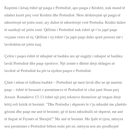
Kuptimi i kësaj është që paqja e Perëndisë, apo paqja e Krishtit, nuk mund të
ndahet kurrë prej vetë Krishtit dhe Perëndisë. Nëse dëshirojmë që paqja të
mbretërojë në jetën tonë, aty duhet të mbretërojë vetë Perëndia. Krishti duhet
të sundojë në jetën tonë. Qëllimi i Perëndisë nuk është që t’iu japë paqe
veçmas vetes së tij. Qëllimi i tij është t’ju japë paqe duke qenë personi më i
lavdishëm në jetën tuaj.
Çelësi i paqes është të mbajmë së bashku ato që engjëjt i mbajnë së bashku:
lavdi Perëndisë dhe paqe njerëzve. Një zemër e dhënë drejt shfaqjes së
lavdisë së Perëndisë ka për ta njohur paqen e Perëndisë.
Çfarë i mban të lidhura bashkë – Perëndinë që merr lavdi dhe ne që marrim
paqe – është të besuarit e premtimeve të Perëndisë të cilat janë fituar prej
Jezusit. Romakëve 15:13 është një prej teksteve themelore që tregon drejt
këtij roli kritik të besimit: “Dhe Perëndia i shpresës le t’ju mbushë me çfarëdo
gëzimi dhe paqe me anë të besimit, që të keni mbushulli në shpresë, me anë
të fuqisë së Frymës së Shenjtë!” Me anë të besimit. Me fjalë të tjera, mënyra
sesi premtimet e Perëndisë bëhen reale për ne, mënyra sesi ato prodhojnë