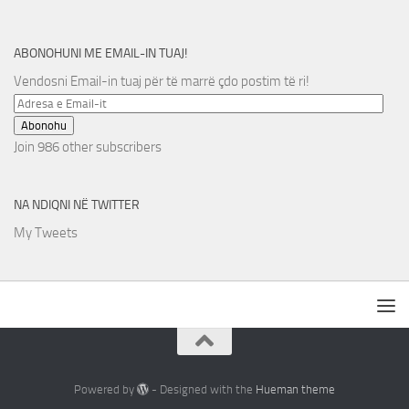
ABONOHUNI ME EMAIL-IN TUAJ!
Vendosni Email-in tuaj për të marrë çdo postim të ri!
Adresa
e
Abonohu
Email-
Join 986 other subscribers
it
NA NDIQNI NË TWITTER
My Tweets
Powered by
- Designed with the
Hueman theme