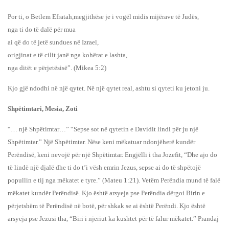
Por ti, o Betlem Efratah,megjithëse je i vogël midis mijërave të Judës,
nga ti do të dalë për mua
ai që do të jetë sundues në Izrael,
origjinat e të cilit janë nga kohërat e lashta,
nga ditët e përjetësisë”. (Mikea 5:2)
Kjo gjë ndodhi në një qytet. Në një qytet real, ashtu si qyteti ku jetoni ju.
Shpëtimtari, Mesia, Zoti
“… një Shpëtimtar…” “Sepse sot në qytetin e Davidit lindi për ju një
Shpëtimtar.” Një Shpëtimtar. Nëse keni mëkatuar ndonjëherë kundër
Perëndisë, keni nevojë për një Shpëtimtar. Engjëlli i tha Jozefit, “Dhe ajo do
të lindë një djalë dhe ti do t’i vësh emrin Jezus, sepse ai do të shpëtojë
popullin e tij nga mëkatet e tyre.” (Mateu 1:21). Vetëm Perëndia mund të falë
mëkatet kundër Perëndisë. Kjo është arsyeja pse Perëndia dërgoi Birin e
përjetshëm të Perëndisë në botë, për shkak se ai është Perëndi. Kjo është
arsyeja pse Jezusi tha, “Biri i njeriut ka kushtet për të falur mëkatet.” Prandaj