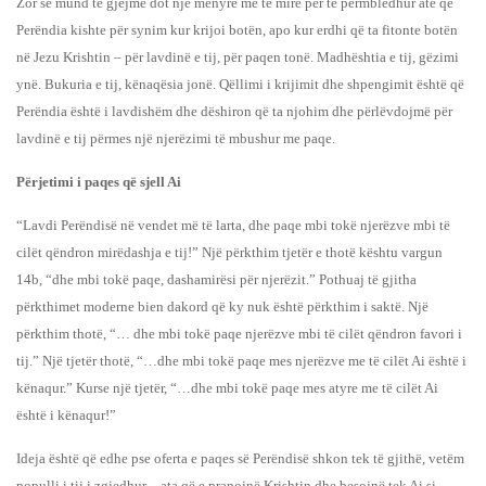
Zor se mund të gjejmë dot një mënyrë më të mirë për të përmbledhur atë që
Perëndia kishte për synim kur krijoi botën, apo kur erdhi që ta fitonte botën
në Jezu Krishtin – për lavdinë e tij, për paqen tonë. Madhështia e tij, gëzimi
ynë. Bukuria e tij, kënaqësia jonë. Qëllimi i krijimit dhe shpengimit është që
Perëndia është i lavdishëm dhe dëshiron që ta njohim dhe përlëvdojmë për
lavdinë e tij përmes një njerëzimi të mbushur me paqe.
Përjetimi i paqes që sjell Ai
“Lavdi Perëndisë në vendet më të larta, dhe paqe mbi tokë njerëzve mbi të
cilët qëndron mirëdashja e tij!” Një përkthim tjetër e thotë kështu vargun
14b, “dhe mbi tokë paqe, dashamirësi për njerëzit.” Pothuaj të gjitha
përkthimet moderne bien dakord që ky nuk është përkthim i saktë. Një
përkthim thotë, “… dhe mbi tokë paqe njerëzve mbi të cilët qëndron favori i
tij.” Një tjetër thotë, “…dhe mbi tokë paqe mes njerëzve me të cilët Ai është i
kënaqur.” Kurse një tjetër, “…dhe mbi tokë paqe mes atyre me të cilët Ai
është i kënaqur!”
Ideja është që edhe pse oferta e paqes së Perëndisë shkon tek të gjithë, vetëm
populli i tij i zgjedhur – ata që e pranojnë Krishtin dhe besojnë tek Ai si