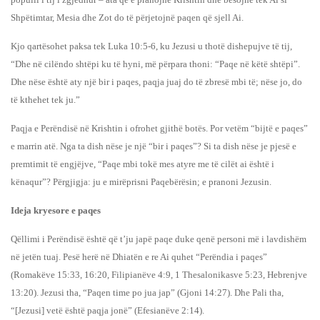
Shpëtimtar, Mesia dhe Zot do të përjetojnë paqen që sjell Ai.
Kjo qartësohet paksa tek Luka 10:5-6, ku Jezusi u thotë dishepujve të tij,
“Dhe në cilëndo shtëpi ku të hyni, më përpara thoni: “Paqe në këtë shtëpi”.
Dhe nëse është aty një bir i paqes, paqja juaj do të zbresë mbi të; nëse jo, do
të kthehet tek ju.”
Paqja e Perëndisë në Krishtin i ofrohet gjithë botës. Por vetëm “bijtë e paqes”
e marrin atë. Nga ta dish nëse je një “bir i paqes”? Si ta dish nëse je pjesë e
premtimit të engjëjve, “Paqe mbi tokë mes atyre me të cilët ai është i
kënaqur”? Përgjigja: ju e mirëprisni Paqebërësin; e pranoni Jezusin.
Ideja kryesore e paqes
Qëllimi i Perëndisë është që t’ju japë paqe duke qenë personi më i lavdishëm
në jetën tuaj. Pesë herë në Dhiatën e re Ai quhet “Perëndia i paqes”
(Romakëve 15:33, 16:20, Filipianëve 4:9, 1 Thesalonikasve 5:23, Hebrenjve
13:20). Jezusi tha, “Paqen time po jua jap” (Gjoni 14:27). Dhe Pali tha,
“[Jezusi] vetë është paqja jonë” (Efesianëve 2:14).