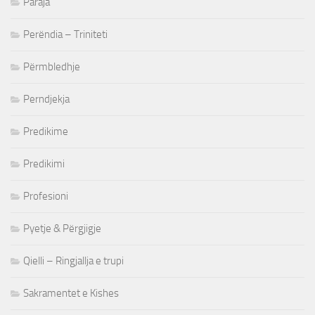
Paraja
Perëndia – Triniteti
Përmbledhje
Perndjekja
Predikime
Predikimi
Profesioni
Pyetje & Përgjigje
Qielli – Ringjallja e trupi
Sakramentet e Kishes