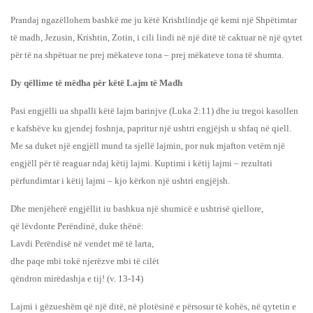
Prandaj ngazëllohem bashkë me ju këtë Krishtlindje që kemi një Shpëtimtar
të madh, Jezusin, Krishtin, Zotin, i cili lindi në një ditë të caktuar në një qytet
për të na shpëtuar ne prej mëkateve tona – prej mëkateve tona të shumta.
Dy qëllime të mëdha për këtë Lajm të Madh
Pasi engjëlli ua shpalli këtë lajm barinjve (Luka 2:11) dhe iu tregoi kasollen
e kafshëve ku gjendej foshnja, papritur një ushtri engjëjsh u shfaq në qiell.
Me sa duket një engjëll mund ta sjellë lajmin, por nuk mjafton vetëm një
engjëll për të reaguar ndaj këtij lajmi. Kuptimi i këtij lajmi – rezultati
përfundimtar i këtij lajmi – kjo kërkon një ushtri engjëjsh.
Dhe menjëherë engjëllit iu bashkua një shumicë e ushtrisë qiellore,
që lëvdonte Perëndinë, duke thënë:
Lavdi Perëndisë në vendet më të larta,
dhe paqe mbi tokë njerëzve mbi të cilët
qëndron mirëdashja e tij! (v. 13-14)
Lajmi i gëzueshëm që një ditë, në plotësinë e përsosur të kohës, në qytetin e