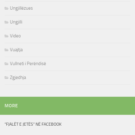
Ungjillëzues
Ungjilli
Video
Vuajtja
Vullneti i Perëndisë
Zgjedhja
MORE
“FJALËT E JETËS” NË FACEBOOK