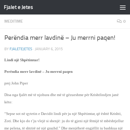
Fjalet e Jetes
Skip to content
MEDITIME
0
Perëndia merr lavdinë – Ju merrni paqen!
BY
FJALETEJETES
·
JANUARY 6, 2015
Lindi një Shpëtimtar!
Perëndia merr lavdinë – Ju merrni paqen
prej John Piper
Disa nga fjalët më të njohura dhe më të gëzueshme për Krishtlindjen janë
këto:
“Sepse sot në qytetin e Davidit lindi për ju një Shpëtimtar, që është Krishti,
Zoti. Dhe kjo do t’ju vlejë si shenjë: ju do të gjeni një fëmijë të mbështjellur
me pelena, të shtrirë në një grazhd.” Dhe menjëherë engjëllit iu bashkua një