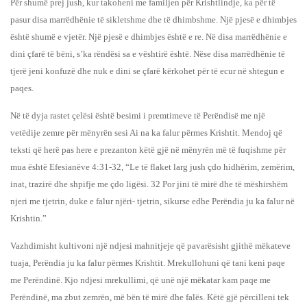
Për shumë prej jush, kur takoheni me familjen për Krishtlindje, ka për të
pasur disa marrëdhënie të sikletshme dhe të dhimbshme. Një pjesë e dhimbjes
është shumë e vjetër. Një pjesë e dhimbjes është e re. Në disa marrëdhënie e
dini çfarë të bëni, s’ka rëndësi sa e vështirë është. Nëse disa marrëdhënie të
tjerë jeni konfuzë dhe nuk e dini se çfarë kërkohet për të ecur në shtegun e
paqes.
Në të dyja rastet çelësi është besimi i premtimeve të Perëndisë me një
vetëdije zemre për mënyrën sesi Ai na ka falur përmes Krishtit. Mendoj që
teksti që herë pas here e prezanton këtë gjë në mënyrën më të fuqishme për
mua është Efesianëve 4:31-32, “Le të flaket larg jush çdo hidhërim, zemërim,
inat, trazirë dhe shpifje me çdo ligësi. 32 Por jini të mirë dhe të mëshirshëm
njeri me tjetrin, duke e falur njëri- tjetrin, sikurse edhe Perëndia ju ka falur në
Krishtin.”
Vazhdimisht kultivoni një ndjesi mahnitjeje që pavarësisht gjithë mëkateve
tuaja, Perëndia ju ka falur përmes Krishtit. Mrekullohuni që tani keni paqe
me Perëndinë. Kjo ndjesi mrekullimi, që unë një mëkatar kam paqe me
Perëndinë, ma zbut zemrën, më bën të mirë dhe falës. Këtë gjë përcilleni tek