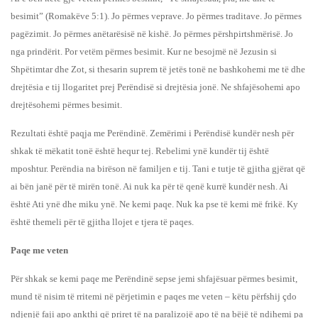
besimit” (Romakëve 5:1). Jo përmes veprave. Jo përmes traditave. Jo përmes
pagëzimit. Jo përmes anëtarësisë në kishë. Jo përmes përshpirtshmërisë. Jo
nga prindërit. Por vetëm përmes besimit. Kur ne besojmë në Jezusin si
Shpëtimtar dhe Zot, si thesarin suprem të jetës tonë ne bashkohemi me të dhe
drejtësia e tij llogaritet prej Perëndisë si drejtësia jonë. Ne shfajësohemi apo
drejtësohemi përmes besimit.
Rezultati është paqja me Perëndinë. Zemërimi i Perëndisë kundër nesh për
shkak të mëkatit tonë është hequr tej. Rebelimi ynë kundër tij është
mposhtur. Perëndia na birëson në familjen e tij. Tani e tutje të gjitha gjërat që
ai bën janë për të mirën tonë. Ai nuk ka për të qenë kurrë kundër nesh. Ai
është Ati ynë dhe miku ynë. Ne kemi paqe. Nuk ka pse të kemi më frikë. Ky
është themeli për të gjitha llojet e tjera të paqes.
Paqe me veten
Për shkak se kemi paqe me Perëndinë sepse jemi shfajësuar përmes besimit,
mund të nisim të rritemi në përjetimin e paqes me veten – këtu përfshij çdo
ndjenjë faji apo ankthi që priret të na paralizojë apo të na bëjë të ndihemi pa