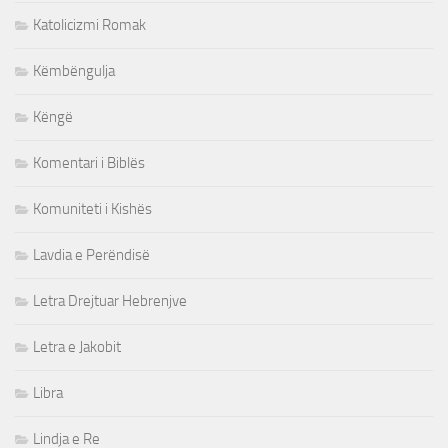
Katolicizmi Romak
Këmbëngulja
Këngë
Komentari i Biblës
Komuniteti i Kishës
Lavdia e Perëndisë
Letra Drejtuar Hebrenjve
Letra e Jakobit
Libra
Lindja e Re