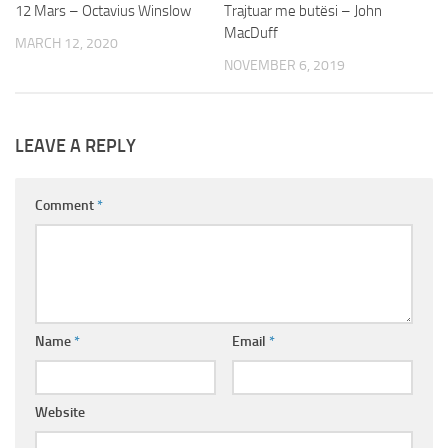
12 Mars – Octavius Winslow
Trajtuar me butësi – John
MacDuff
MARCH 12, 2020
NOVEMBER 6, 2019
LEAVE A REPLY
Comment
*
Name
*
Email
*
Website