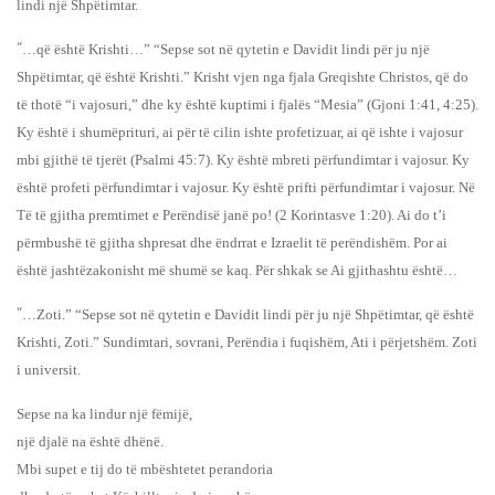
lindi një Shpëtimtar.
“
…që është Krishti…” “Sepse sot në qytetin e Davidit lindi për ju një
Shpëtimtar, që është Krishti.” Krisht vjen nga fjala Greqishte Christos, që do
të thotë “i vajosuri,” dhe ky është kuptimi i fjalës “Mesia” (Gjoni 1:41, 4:25).
Ky është i shumëprituri, ai për të cilin ishte profetizuar, ai që ishte i vajosur
mbi gjithë të tjerët (Psalmi 45:7). Ky është mbreti përfundimtar i vajosur. Ky
është profeti përfundimtar i vajosur. Ky është prifti përfundimtar i vajosur. Në
Të të gjitha premtimet e Perëndisë janë po! (2 Korintasve 1:20). Ai do t’i
përmbushë të gjitha shpresat dhe ëndrrat e Izraelit të perëndishëm. Por ai
është jashtëzakonisht më shumë se kaq. Për shkak se Ai gjithashtu është…
“
…Zoti.” “Sepse sot në qytetin e Davidit lindi për ju një Shpëtimtar, që është
Krishti, Zoti.” Sundimtari, sovrani, Perëndia i fuqishëm, Ati i përjetshëm. Zoti
i universit.
Sepse na ka lindur një fëmijë,
një djalë na është dhënë.
Mbi supet e tij do të mbështetet perandoria