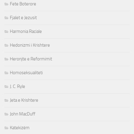
Fete Boterore
Fjalet e Jezusit
Harmonia Raciale
Hedonizmi i Krishtere
Heronjte e Reformimit
Homoseksualiteti
J. C. Ryle
Jeta e Krishtere
John MacDuff
Katekizëm