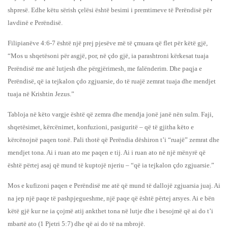
shpresë. Edhe këtu sërish çelësi është besimi i premtimeve të Perëndisë për
lavdinë e Perëndisë.
Filipianëve 4:6-7 është një prej pjesëve më të çmuara që flet për këtë gjë,
“Mos u shqetësoni për asgjë, por, në çdo gjë, ia parashtroni kërkesat tuaja
Perëndisë me anë lutjesh dhe përgjërimesh, me falënderim. Dhe paqja e
Perëndisë, që ia tejkalon çdo zgjuarsie, do të ruajë zemrat tuaja dhe mendjet
tuaja në Krishtin Jezus.”
Tabloja në këto vargje është që zemra dhe mendja jonë janë nën sulm. Faji,
shqetësimet, kërcënimet, konfuzioni, pasiguritë – që të gjitha këto e
kërcënojnë paqen tonë. Pali thotë që Perëndia dëshiron t’i “ruajë” zemrat dhe
mendjet tona. Ai i ruan ato me paqen e tij. Ai i ruan ato në një mënyrë që
është përtej asaj që mund të kuptojë njeriu – “që ia tejkalon çdo zgjuarsie.”
Mos e kufizoni paqen e Perëndisë me atë që mund të dallojë zgjuarsia juaj. Ai
na jep një paqe të pashpjegueshme, një paqe që është përtej arsyes. Ai e bën
këtë gjë kur ne ia çojmë atij ankthet tona në lutje dhe i besojmë që ai do t’i
mbartë ato (1 Pjetri 5:7) dhe që ai do të na mbrojë.