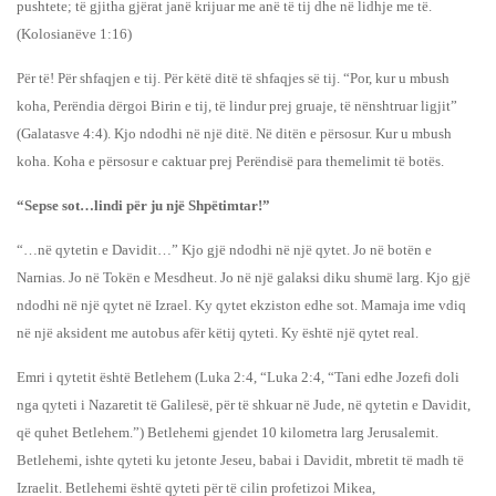
pushtete; të gjitha gjërat janë krijuar me anë të tij dhe në lidhje me të.
(Kolosianëve 1:16)
Për të! Për shfaqjen e tij. Për këtë ditë të shfaqjes së tij. “Por, kur u mbush
koha, Perëndia dërgoi Birin e tij, të lindur prej gruaje, të nënshtruar ligjit”
(Galatasve 4:4). Kjo ndodhi në një ditë. Në ditën e përsosur. Kur u mbush
koha. Koha e përsosur e caktuar prej Perëndisë para themelimit të botës.
“Sepse sot…lindi për ju një Shpëtimtar!”
“…në qytetin e Davidit…” Kjo gjë ndodhi në një qytet. Jo në botën e
Narnias. Jo në Tokën e Mesdheut. Jo në një galaksi diku shumë larg. Kjo gjë
ndodhi në një qytet në Izrael. Ky qytet ekziston edhe sot. Mamaja ime vdiq
në një aksident me autobus afër këtij qyteti. Ky është një qytet real.
Emri i qytetit është Betlehem (Luka 2:4, “Luka 2:4, “Tani edhe Jozefi doli
nga qyteti i Nazaretit të Galilesë, për të shkuar në Jude, në qytetin e Davidit,
që quhet Betlehem.”) Betlehemi gjendet 10 kilometra larg Jerusalemit.
Betlehemi, ishte qyteti ku jetonte Jeseu, babai i Davidit, mbretit të madh të
Izraelit. Betlehemi është qyteti për të cilin profetizoi Mikea,