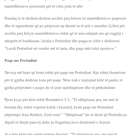
marrëdhënieve personale për të cilin jemi të aftë.
Prandaj le të shohim shohim secilën prej këtyre tri marrëdhënieve paqësore
dhe të sigurohemi që po përjetoni aq shumë sa të jetë e mundur. Çelësi për
secilën prej këtyre marrëdhënieve është që të mos ndajmë ato që engjëjt i
mbajtën të bashkuara: lavdia e Perëndisë dhe paqja të cilën e dëshironi.
“Lavdi Perëndisë në vendet më të larta, dhe paqe mbi tokë njerëzve.”
Paqe me Perëndinë
Nevoja më bazë që kemi është për paqe me Perëndinë. Kjo është themelore
për të gjitha dëshirat tona për paqe. Nëse nuk e trajtojmë këtë të parën, të
gjitha përjetimet e paqes do të jenë sipërfaqësore dhe të përkohshme.
Pjesa kyçe për këtë është Romakëve 5:1, “Të shfajësuar, pra, me anë të
besimit [ky është veprimi kritik i besimit], kemi paqe me Perëndinë
nëpërmjet Jezu Krishtit, Zotit tonë.” “Shfajësuar” do të thotë që Perëndia ju
shpall të drejtë para tij duke ju llogaritur juve drejtësinë e Jezusit.
Ai e bën këtë gjë vetëm përmes besimit, “Të shfajësuar, pra, me anë të