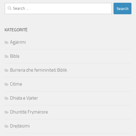
Search
for:
KATEGORITË
Agjërimi
Bibla
Burreria dhe femininiteti Biblik
Citime
Dhiata e Vjeter
Dhuntitë Frymërore
Drejtësimi