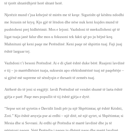
të tjerët shtatëdhjetë herë shtatë herë.
Njerëzit mund t’jua kthejnë të mirën me të keqe. Sigurisht që kështu ndodhi
me Jezusin në kryq. Kjo gjë të lëndon dhe nëse nuk keni kujdes mund të
pushtoheni prej hidhërimit. Mos e lejoni. Vazhdoni të mrekulloheni që të
ligat tuaja janë falur dhe mos u fokusoni tek fakti që po ju bëjnë keq.
Mahnituni që keni paqe me Perëndinë. Keni paqe në shpirtin tuaj. Faji juaj
është larguar tej.
Vazhdoni t’i besoni Perëndisë. Ai e di çfarë është duke bërë. Ruajeni lavdinë
e tij – jo marrëdhëniet tuaja, suksesin apo efektshmërinë tuaj në paqebërje –
si gjënë më supreme në sëndyqin e thesarit të zemrës tuaj.
Atëherë do të jeni si engjëjt: lavdi Perëndisë në vendet shumë të larta është
gjëja e parë. Paqe mes popullit të tij është gjëja e dytë.
“Sepse sot në qytetin e Davidit lindi për ju një Shpëtimtar, që është Krishti,
Zoti.” Kjo është arsyeja pse ai erdhi – një ditë, në një qytet, si Shpëtimtar, si
Mesia dhe si Sovrani. Ai erdhi që Perëndia të marrë lavdinë dhe ju të
përjetoni paqen. Vetë Perëndia i paqes ju dhëntë paqe dhe martë lavdinë.