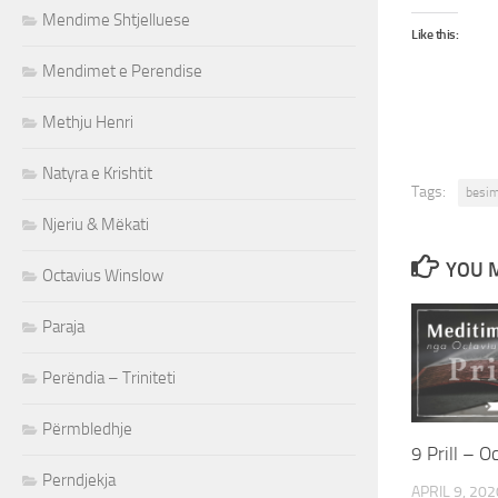
Mendime Shtjelluese
Like this:
Mendimet e Perendise
Methju Henri
Natyra e Krishtit
Tags:
besim
Njeriu & Mëkati
YOU M
Octavius Winslow
Paraja
Perëndia – Triniteti
Përmbledhje
9 Prill – 
Perndjekja
APRIL 9, 202