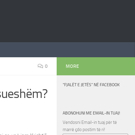
0
MORE
“FJALËT E JETËS” NË FACEBOOK
besueshëm?
ABONOHUNI ME EMAIL-IN TUAJ!
Vendosni Email-in tuaj për të
marrë çdo postim të ri!