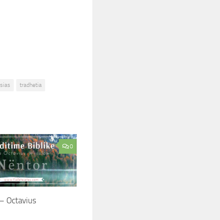
sias
tradhetia
0
– Octavius