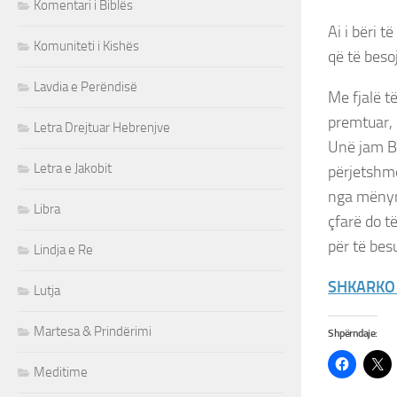
Komentari i Biblës
Ai i bëri 
Komuniteti i Kishës
që të beso
Lavdia e Perëndisë
Me fjalë t
premtuar, 
Letra Drejtuar Hebrenjve
Unë jam Bi
Letra e Jakobit
përjetshme,
nga mënyra
Libra
çfarë do t
për të bes
Lindja e Re
SHKARKO –
Lutja
Martesa & Prindërimi
Shpërndaje:
Meditime