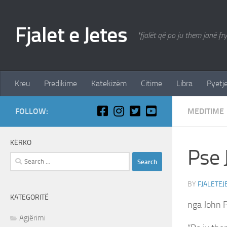
Skip to content
Fjalet e Jetes
"fjalët që po ju them janë fr
Kreu
Predikime
Katekizëm
Citime
Libra
Pyetje
FOLLOW:
MEDITIME
KËRKO
Pse 
Search
for:
BY
FJALETEJ
KATEGORITË
nga John P
Agjërimi