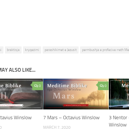
i
braktisja
kryqezimi
parashikimet e Jezusit
permbushja e profecive rreth Me
AY ALSO LIKE...
0
0
Octavius Winslow
7 Mars – Octavius Winslow
3 Nentor 
Winslow
0
MARCH 7, 2020