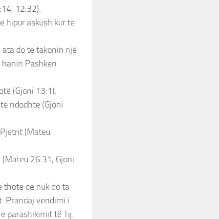
:14, 12:32).
hte hipur askush kur të
 ata do të takonin një
të hanin Pashkën
otë (Gjoni 13:1).
 të ndodhte (Gjoni
 Pjetrit (Mateu
n (Mateu 26:31, Gjoni
të thotë që nuk do ta
. Prandaj vendimi i
 parashikimit të Tij.