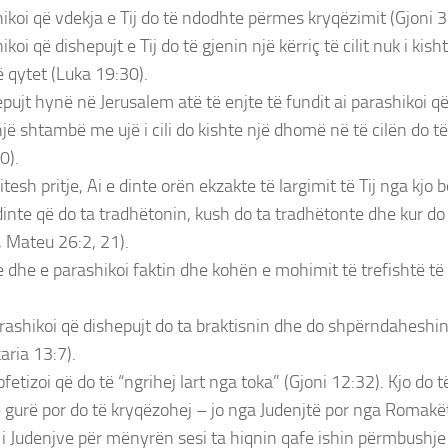
hikoi që vdekja e Tij do të ndodhte përmes kryqëzimit (Gjoni 3
ikoi që dishepujt e Tij do të gjenin një kërriç të cilit nuk i kis
 qytet (Luka 19:30).
epujt hynë në Jerusalem atë të enjte të fundit ai parashikoi që
jë shtambë me ujë i cili do kishte një dhomë në të cilën do 
0).
itesh pritje, Ai e dinte orën ekzakte të largimit të Tij nga kjo b
 dinte që do ta tradhëtonin, kush do ta tradhëtonte dhe kur do
, Mateu 26:2, 21).
te dhe e parashikoi faktin dhe kohën e mohimit të trefishtë të
arashikoi që dishepujt do ta braktisnin dhe do shpërndaheshi
aria 13:7).
ofetizoi që do të “ngrihej lart nga toka” (Gjoni 12:32). Kjo do 
 gurë por do të kryqëzohej – jo nga Judenjtë por nga Romakët
e i Judenjve për mënyrën sesi ta hiqnin qafe ishin përmbushje e