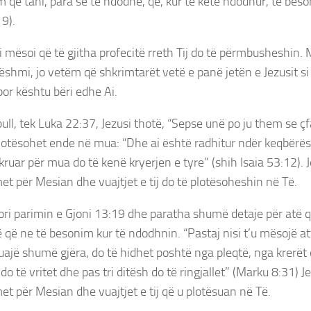
m që tani, para se të ndodhë, që, kur të ketë ndodhur, të beso
19).
i mësoi që të gjitha profecitë rreth Tij do të përmbusheshin. M
ëshmi, jo vetëm që shkrimtarët vetë e panë jetën e Jezusit s
por kështu bëri edhe Ai.
ll, tek Luka 22:37, Jezusi thotë, “Sepse unë po ju them se ç
lotësohet ende në mua: “Dhe ai është radhitur ndër keqbërësi
kruar për mua do të kenë kryerjen e tyre” (shih Isaia 53:12). J
et për Mesian dhe vuajtjet e tij do të plotësoheshin në Të.
ori parimin e Gjoni 13:19 dhe paratha shumë detaje për atë që
që ne të besonim kur të ndodhnin. “Pastaj nisi t’u mësojë atyre
uajë shumë gjëra, do të hidhet poshtë nga pleqtë, nga krerët 
 do të vritet dhe pas tri ditësh do të ringjallet” (Marku 8:31) Je
et për Mesian dhe vuajtjet e tij që u plotësuan në Të.