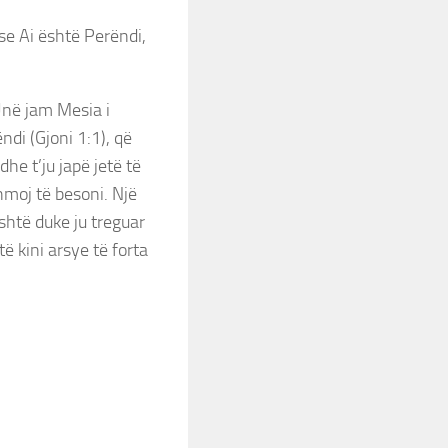
 se Ai është Perëndi,
 Unë jam Mesia i
di (Gjoni 1:1), që
he t’ju japë jetë të
ihmoj të besoni. Një
shtë duke ju treguar
 kini arsye të forta