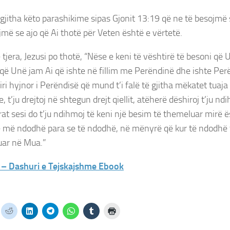
të gjitha këto parashikime sipas Gjonit 13:19 që ne të besojmë
jmë se ajo që Ai thotë për Veten është e vërtetë.
ë tjera, Jezusi po thotë, “Nëse e keni të vështirë të besoni që
që Unë jam Ai që ishte në fillim me Perëndinë dhe ishte Perën
ri hyjnor i Perëndisë që mund t’i falë të gjitha mëkatet tuaja d
 t’ju drejtoj në shtegun drejt qiellit, atëherë dëshiroj t’ju nd
t sesi do t’ju ndihmoj të keni një besim të themeluar mirë ë
ë më ndodhë para se të ndodhë, në mënyrë që kur të ndodhë të
uar në Mua.”
 Dashuri e Tejskajshme Ebook