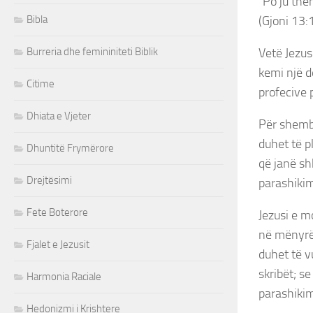
“Po ju the
Bibla
(Gjoni 13:
Burreria dhe femininiteti Biblik
Vetë Jezus
kemi një d
Citime
profecive 
Dhiata e Vjeter
Për shembu
duhet të p
Dhuntitë Frymërore
që janë sh
Drejtësimi
parashikim
Fete Boterore
Jezusi e m
në mënyrë 
Fjalet e Jezusit
duhet të v
skribët; se
Harmonia Raciale
parashikim
Hedonizmi i Krishtere