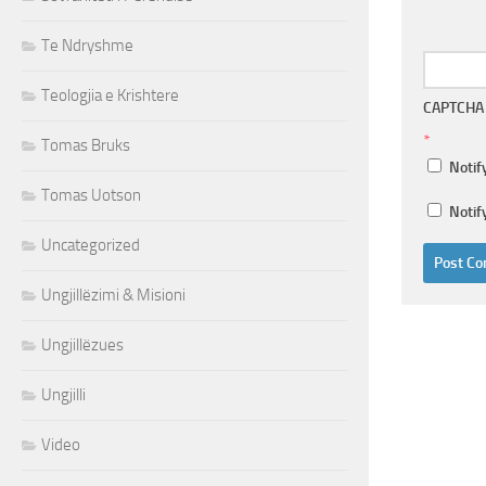
Te Ndryshme
Teologjia e Krishtere
CAPTCHA
*
Tomas Bruks
Notif
Tomas Uotson
Notif
Uncategorized
Ungjillëzimi & Misioni
Ungjillëzues
Ungjilli
Video