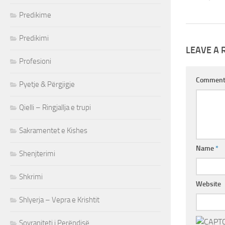
Predikime
Predikimi
LEAVE A 
Profesioni
Commen
Pyetje & Përgjigje
Qielli – Ringjallja e trupi
Sakramentet e Kishes
Name
*
Shenjterimi
Shkrimi
Website
Shlyerja – Vepra e Krishtit
Sovraniteti i Perëndisë