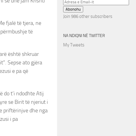
ni se unë jam Krishti”
Adresa
e
Abonohu
Email-
Join 986 other subscribers
e fjalë të tjera, ne
it
i përmbushje të
NA NDIQNI NË TWITTER
My Tweets
farë është shkruar
t”. Sepse ato gjëra
ezusi e pa që
 do t’i ndodhte Atij
 se Birit të njeriut i
e priftërinjve dhe nga
zusi i pa