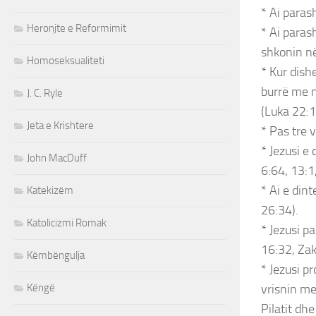
* Ai paras
Heronjte e Reformimit
* Ai parash
shkonin në
Homoseksualiteti
* Kur dish
burrë me n
J. C. Ryle
(Luka 22:1
Jeta e Krishtere
* Pas tre v
* Jezusi e
John MacDuff
6:64, 13:1
* Ai e din
Katekizëm
26:34).
Katolicizmi Romak
* Jezusi p
16:32, Zak
Këmbëngulja
* Jezusi pr
Këngë
vrisnin me
Pilatit dh