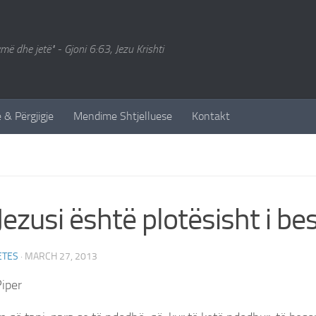
ymë dhe jetë" - Gjoni 6:63, Jezu Krishti
 & Përgjigje
Mendime Shtjelluese
Kontakt
Jezusi është plotësisht i 
ETES
·
MARCH 27, 2013
iper