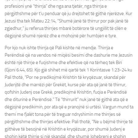
profesioni ynë “thirrja” dhe nga ana tjetër, nga thirrja e
përgjithshme për t’u penduar që ju drejtohet të gjithë njerëzve. Kur
Jezusi tha tek Mateu 22:14, “Shumë janë të thirrur por pak janë të
zgjedhur,” ju referua thirrjes mbarë botërore të ungjillit të cilën e
dëgjojnë shumë njerëz dhe e mohojnë për humbjen e tyre.
Por kjo nuk ishte thirrja që Pali kishte në mendje. Thirrja e
Perëndisë që na vendos në miqësi besimi dhe dashurie me Jezusin
është një thirrje e fuqishme dhe efektive që na tërheq tek Biri
(Gjoni 6:44, 65). Kjo gjë shihet më qartë tek 1 Korintasve 1:23-24 ku
Pali thotë, “Por ne predikojmë Krishtin të kryqëzuar, skandal për
Judenjtë dhe marrëzi për Grekët, kurse për ata që janë të thirrur,
qofshin Judenj ose Grekë, predikojmë Krishtin, fuqia e Perëndisë
dhe diturinë e Perëndisë.” Të “thirrurit” nuk janë të gjithë ata që e
dëgjojnë predikimin, por ata që e pranojnë si urtësi. Vargun mund ta
themi me fjalët tona për të treguar ndryshimin me thirrjes së
përgjithshme dhe thirrjes efektive: Pali thotë, “Ne u bëjmë thirrje të
gjithëve të besojnë në Krishtin e kryqëzuar, por shumë Judenj e
shohin këtë thirrje si një skandal, dhe shumë Johebrenj e shohin