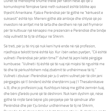
Duhet të mendojmë shumë thellë për faktin nëse ajo që u
komunikojmë fëmijëve tanë rreth suksesit është biblike apo
thjesht Amerikane. Fjala e Perëndisë për të gjithë ne “kërkuesit e
suksesit” është kjo: Merreni gjithë atë ambicje dhe shtysë që po
investoni në arritjet më të larta dhe derdheni në një zell frymëror
për të kultivuar një kënaqësi me prezencën e Perëndisë dhe bindje
ndaj vullnetit të tij të shfaqur në Shkrim.
Së treti, për ju të rinj që nuk keni hyrë ende në një profesion,
rrjedhoja e tekstit tonë është kjo: Kur i bën vetes pyetjen, “Cili është
vullneti i Perëndisë për jetën time?” duhet të jepni këtë përgjigje
kumbuese: “Vullneti i tij është që të ruaj një miqësi të ngushtë me
të dhe të përkushtohem ndaj zbatimit të urdhërimeve të tij.”
Vullneti i zbuluar i Perëndisë për ju (i vetmi vullnet për të cilin jeni
përgjegjës që t’i bindeni) është shenjtërimi juaj (1 Thesalonikasve
4:3), dhe jo profesioni juaj. Kushtojuni kësaj me gjithë zemrën tuaj,
dhe bëni çfarëdo punë që të dëshironi. Nuk kam dyshim që, nëse
gjithë të rinjtë tanë bëjnë çdo përpjekje për të qëndruar afër
Perëndisë dhe për t’ju bindur urdhërimeve të tij në Shkrim,