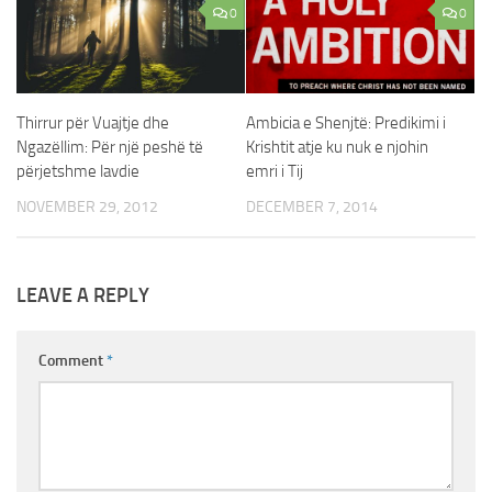
0
0
Ambicia e Shenjtë: Predikimi i
Thirrur për Vuajtje dhe
Krishtit atje ku nuk e njohin
Ngazëllim: Për një peshë të
emri i Tij
përjetshme lavdie
DECEMBER 7, 2014
NOVEMBER 29, 2012
LEAVE A REPLY
Comment
*