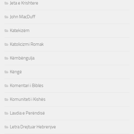
Jeta e Krishtere
John MacDuff
Katekizëm
Katolicizmi Romak
Këmbëngulja
Këngë
Komentari i Biblës
Komuniteti i Kishës
Lavdia e Perëndisë
Letra Drejtuar Hebrenjve