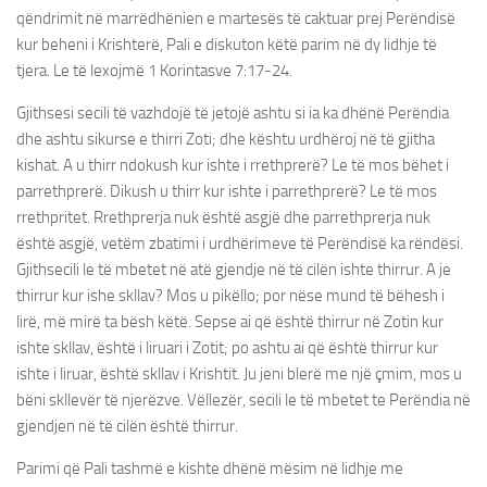
qëndrimit në marrëdhënien e martesës të caktuar prej Perëndisë
kur beheni i Krishterë, Pali e diskuton këtë parim në dy lidhje të
tjera. Le të lexojmë 1 Korintasve 7:17-24.
Gjithsesi secili të vazhdojë të jetojë ashtu si ia ka dhënë Perëndia
dhe ashtu sikurse e thirri Zoti; dhe kështu urdhëroj në të gjitha
kishat. A u thirr ndokush kur ishte i rrethprerë? Le të mos bëhet i
parrethprerë. Dikush u thirr kur ishte i parrethprerë? Le të mos
rrethpritet. Rrethprerja nuk është asgjë dhe parrethprerja nuk
është asgjë, vetëm zbatimi i urdhërimeve të Perëndisë ka rëndësi.
Gjithsecili le të mbetet në atë gjendje në të cilën ishte thirrur. A je
thirrur kur ishe skllav? Mos u pikëllo; por nëse mund të bëhesh i
lirë, më mirë ta bësh këtë. Sepse ai që është thirrur në Zotin kur
ishte skllav, është i liruari i Zotit; po ashtu ai që është thirrur kur
ishte i liruar, është skllav i Krishtit. Ju jeni blerë me një çmim, mos u
bëni skllevër të njerëzve. Vëllezër, secili le të mbetet te Perëndia në
gjendjen në të cilën është thirrur.
Parimi që Pali tashmë e kishte dhënë mësim në lidhje me