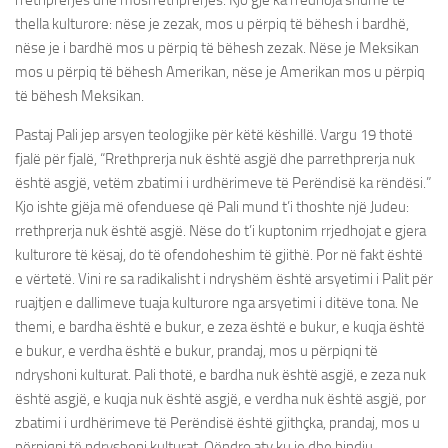
rrethprerjes dhe mosrrethprerjes. Kjo gjë ka rredhoja shumë të
thella kulturore: nëse je zezak, mos u përpiq të bëhesh i bardhë,
nëse je i bardhë mos u përpiq të bëhesh zezak. Nëse je Meksikan
mos u përpiq të bëhesh Amerikan, nëse je Amerikan mos u përpiq
të bëhesh Meksikan.
Pastaj Pali jep arsyen teologjike për këtë këshillë. Vargu 19 thotë
fjalë për fjalë, “Rrethprerja nuk është asgjë dhe parrethprerja nuk
është asgjë, vetëm zbatimi i urdhërimeve të Perëndisë ka rëndësi.”
Kjo ishte gjëja më ofenduese që Pali mund t’i thoshte një Judeu:
rrethprerja nuk është asgjë. Nëse do t’i kuptonim rrjedhojat e gjera
kulturore të kësaj, do të ofendoheshim të gjithë. Por në fakt është
e vërtetë. Vini re sa radikalisht i ndryshëm është arsyetimi i Palit për
ruajtjen e dallimeve tuaja kulturore nga arsyetimi i ditëve tona. Ne
themi, e bardha është e bukur, e zeza është e bukur, e kuqja është
e bukur, e verdha është e bukur, prandaj, mos u përpiqni të
ndryshoni kulturat. Pali thotë, e bardha nuk është asgjë, e zeza nuk
është asgjë, e kuqja nuk është asgjë, e verdha nuk është asgjë, por
zbatimi i urdhërimeve të Perëndisë është gjithçka, prandaj, mos u
përpiqni të ndryshoni kulturat. Qëndro aty ku je dhe bindju