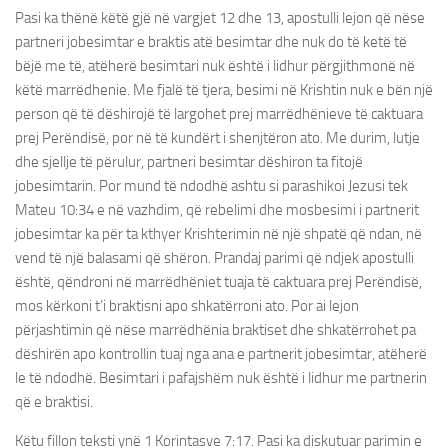
Pasi ka thënë këtë gjë në vargjet 12 dhe 13, apostulli lejon që nëse
partneri jobesimtar e braktis atë besimtar dhe nuk do të ketë të
bëjë me të, atëherë besimtari nuk është i lidhur përgjithmonë në
këtë marrëdhenie. Me fjalë të tjera, besimi në Krishtin nuk e bën një
person që të dëshirojë të largohet prej marrëdhënieve të caktuara
prej Perëndisë, por në të kundërt i shenjtëron ato. Me durim, lutje
dhe sjellje të përulur, partneri besimtar dëshiron ta fitojë
jobesimtarin. Por mund të ndodhë ashtu si parashikoi Jezusi tek
Mateu 10:34 e në vazhdim, që rebelimi dhe mosbesimi i partnerit
jobesimtar ka për ta kthyer Krishterimin në një shpatë që ndan, në
vend të një balasami që shëron. Prandaj parimi që ndjek apostulli
është, qëndroni në marrëdhëniet tuaja të caktuara prej Perëndisë,
mos kërkoni t’i braktisni apo shkatërroni ato. Por ai lejon
përjashtimin që nëse marrëdhënia braktiset dhe shkatërrohet pa
dëshirën apo kontrollin tuaj nga ana e partnerit jobesimtar, atëherë
le të ndodhë. Besimtari i pafajshëm nuk është i lidhur me partnerin
që e braktisi.
Këtu fillon teksti ynë 1 Korintasve 7:17. Pasi ka diskutuar parimin e