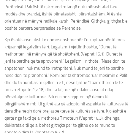
Perëndisë. Pali është një mendimtar që nuk i përashtatet fare
modës dhe prandaj, është përjetësisht i përshtatshëm. Ai është i
orientuar në mënyrë radikale karshi Perëndisë. Gjithçka, gjithçka bie
poshtë përpara përparësisë së Perëndisë.
Kjo është absolutisht e domosdoshme për t’u kuptuar për të mos
krijuar një legalizëm të ri. Legalizmi i vjetër thoshte, “Duhet të
rrethpriteni në mënyrë që të shpëtoheni. (Veprat 15:1). Duhet të
jeni të bardhë që të aprovoheni.” Legalizmi i ri thotë, “Nëse doni të
shpëtoheni nuk mund të rrethpriteni. Nuk mund të jeni të bardhë
nëse doni të pranoheni.” Kemi për ta shtrembëruar mësimin e Palit
dhe do ta humbasim qëllimin e tij nëse fjalinë “I parrethpreri le të
mos rrethpritet”(v.18) dhe ta bëjmë një ndalim absolut ndaj
përshtatjeve kulturore. Pali nuk po shqipton një dënim të
përgjithshëm mbi të gjithë ata që adoptojnë aspekte të kulturave të
tjera dhe heqin dorë prej aspekteve të kulturës së tyre. Kjo është e
qartë nga fakti që ai rrethpreu Timoteun (Veprat 16:3), dhe nga
deklarata e tij që ai bëhet gjithçka për të gjithë që të mund të
shpëtojë disa (1 Korintasve 9:22).