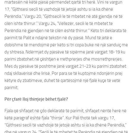
martesën në këtë pjesë përmendet qartë tri herë. Vini re vargun
17, “Gjithsesi secili të vazhdojë të jetojë ashtu si ia ka dhënë
Perëndia.” Vargu 20, “Gjithsecili le të mbetet në atë gjendje në të
cilën ishte thirrur.” Vargu 24, “Vëllezër, secili le të mbetet te
Perëndia në gjendjen në të cilën është thirrur.” Këto tri deklarata të
parimit të Palit e ndajnë tekstin në dy pjesë. Mund të jetë e
dobishme të mendojmë për këto si tri copa buke në një sanduiç me
dy shtresa. Ndërmjet dy pjesëve të sipërme janë vargjet 18-19 ku
parimi zbatohet në çështjen e rrethprerjes dhe mosrrethprerjes.
Mes dy pjesëve të poshtme janë vargjet 21-23 ku parimi zbatohet
ndaj skllavërisë dhe lirisë. Por para se të kuptojmë ndonjërin prej
këtyre dy zbatimeve, duhet të qartësojmë një fjalë kyçe të vetë
parimit.
Për çfarë lloj thirrjeje bëhet fjalë?
Fjala që shfaqet në çdo deklaratë të parimit, shfaqet nëntë herë në
këtë paragraf është fjala “thirrje”. Kur Pali thotë tek vargu 17,
“Gjithsesi secili të vazhdojë të jetojë ashtu si ia ka dhënë Perëndia,”
dhe në vargun 24, “Secili le të mbetet te Perëndia në gjendjen në të