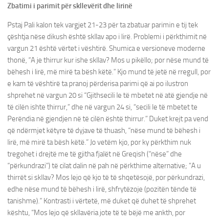
Zbatimi i parimit për skllevërit dhe lirinë
Pstaj Pali kalon tek vargjet 21-23 për ta zbatuar parimin e tij tek
çështja nëse dikush është skllav apo i lirë. Problemi i përkthimit në
vargun 21 është vërtet i vështirë. Shumica e versioneve moderne
thonë, “A je thirrur kur ishe skllav? Mos u pikëllo; por nëse mund të
bëhesh i lirë, më mirë ta bësh këtë.” Kjo mund të jetë në rregull, por
e kam të vështirë ta pranoj përderisa parimi që ai po ilustron
shprehet në vargun 20 si “Gjithsecili le të mbetet në atë gjendje në
të cilën ishte thirrur,” dhe në vargun 24 si, “secili le të mbetet te
Perëndia në gjendjen në të cilën është thirrur.” Duket krejt pa vend
që ndërmjet këtyre të dyjave të thuash, “nëse mund të bëhesh i
lirë, më mirë ta bësh këtë.” Jo vetëm kjo, por ky përkthim nuk
tregohet i drejtë me të gjitha fjalët në Greqish (“nëse” dhe
“përkundrazi”) të cilat dalin në pah në përkthime alternative; “A u
thirrët si skllav? Mos lejo që kjo të të shqetësojë, por përkundrazi,
edhe nëse mund të bëhesh i lirë, shfrytëzoje (pozitën tënde të
tanishme).” Kontrasti i vërtetë, më duket që duhet të shprehet
kështu, “Mos lejo që skllavëria jote të të bëjë me ankth, por