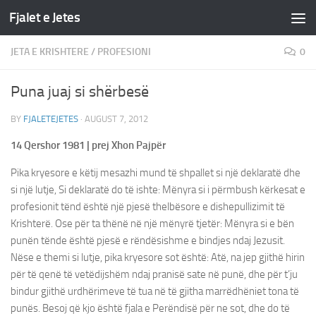
Fjalet e Jetes
Skip to content
JETA E KRISHTERE
/
PROFESIONI
0
Puna juaj si shërbesë
BY
FJALETEJETES
·
AUGUST 7, 2012
14 Qershor 1981 | prej Xhon Pajpër
Pika kryesore e këtij mesazhi mund të shpallet si një deklaratë dhe
si një lutje, Si deklaratë do të ishte: Mënyra si i përmbush kërkesat e
profesionit tënd është një pjesë thelbësore e dishepullizimit të
Krishterë. Ose për ta thënë në një mënyrë tjetër: Mënyra si e bën
punën tënde është pjesë e rëndësishme e bindjes ndaj Jezusit.
Nëse e themi si lutje, pika kryesore sot është: Atë, na jep gjithë hirin
për të qenë të vetëdijshëm ndaj pranisë sate në punë, dhe për t’ju
bindur gjithë urdhërimeve të tua në të gjitha marrëdhëniet tona të
punës. Besoj që kjo është fjala e Perëndisë për ne sot, dhe do të