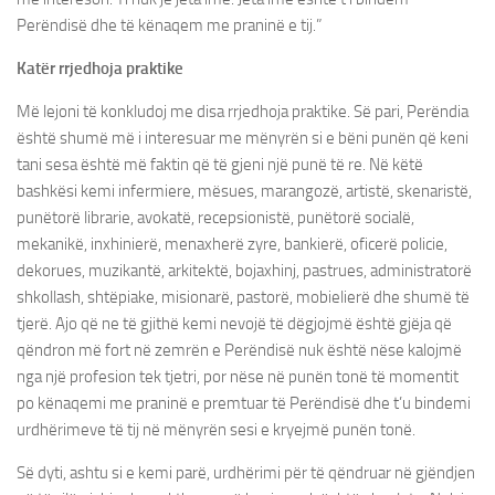
Perëndisë dhe të kënaqem me praninë e tij.”
Katër rrjedhoja praktike
Më lejoni të konkludoj me disa rrjedhoja praktike. Së pari, Perëndia
është shumë më i interesuar me mënyrën si e bëni punën që keni
tani sesa është më faktin që të gjeni një punë të re. Në këtë
bashkësi kemi infermiere, mësues, marangozë, artistë, skenaristë,
punëtorë librarie, avokatë, recepsionistë, punëtorë socialë,
mekanikë, inxhinierë, menaxherë zyre, bankierë, oficerë policie,
dekorues, muzikantë, arkitektë, bojaxhinj, pastrues, administratorë
shkollash, shtëpiake, misionarë, pastorë, mobielierë dhe shumë të
tjerë. Ajo që ne të gjithë kemi nevojë të dëgjojmë është gjëja që
qëndron më fort në zemrën e Perëndisë nuk është nëse kalojmë
nga një profesion tek tjetri, por nëse në punën tonë të momentit
po kënaqemi me praninë e premtuar të Perëndisë dhe t’u bindemi
urdhërimeve të tij në mënyrën sesi e kryejmë punën tonë.
Së dyti, ashtu si e kemi parë, urdhërimi për të qëndruar në gjëndjen