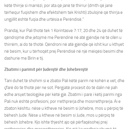
këtë thirrje si marrëzi, por ata që janë të thirrur (dmth që janë
tërhequr fuqishëm dhe efektshëm tek Krishti) zbulojnë që thirrja e
ungjillit është fuqia dhe urtësia e Perëndisë.”
Prandaj, kur Pali thotë tek 1 Korintasve 7:17, 20 dhe 24 që duhet të
qëndrojmë dhe jetojmë me Perëndinë në atë gjëndje në të cilën u
thirrëm, ai do të thotë: Qëndroni në atë gjëndje që ishit kur u kthyet
në besim, kur u tërhoqët prej Perëndisë në një mëiqësi besimi dhe
dashurie me Birin e tij.
Zbatimi i parimit për Judenjtë dhe Johebrenjtë
Tani duhet të shohim si e zbatoi Pali këtë parim në kohën e vet, dhe
çfarë do të thotë për ne sot. Përgjatë procesit do të dalin në pah
edhe arsyet teologjike për këtë gjë. Zbatimi i parë i këtij parimi nga
Pali nuk është profesioni, por rrethprerja dhe mosrrethprerja. Ai e
zbaton kështu: nëse u ktheve në besim si Johebre, mos u përpiq të
bëhesh Jude. Nëse u ktheve në besim si Jude, mos u përpiq të
bëhesh Johebre. Kjo ishte thjesht ajo që përfaqësohej prej