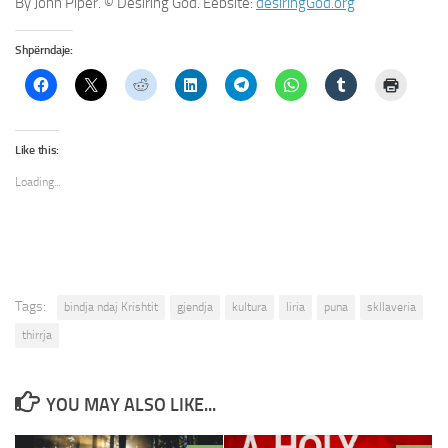
By John Piper. © Desiring God. Ëebsite:
desiringGod.org
Shpërndaje:
Like this:
Loading...
Tags:
bindja ndaj Krishtit
gjendja
kultura
liria
puna
skllaveria
thirrja
YOU MAY ALSO LIKE...