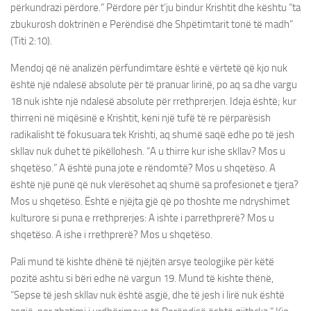
përkundrazi përdore.” Përdore për t’ju bindur Krishtit dhe kështu “ta
zbukurosh doktrinën e Perëndisë dhe Shpëtimtarit tonë të madh”
(Titi 2:10).
Mendoj që në analizën përfundimtare është e vërtetë që kjo nuk
është një ndalesë absolute për të pranuar lirinë, po aq sa dhe vargu
18 nuk ishte një ndalesë absolute për rrethprerjen. Ideja është; kur
thirreni në miqësinë e Krishtit, keni një tufë të re përparësish
radikalisht të fokusuara tek Krishti, aq shumë saqë edhe po të jesh
skllav nuk duhet të pikëllohesh. “A u thirre kur ishe skllav? Mos u
shqetëso.” A është puna jote e rëndomtë? Mos u shqetëso. A
është një punë që nuk vlerësohet aq shumë sa profesionet e tjera?
Mos u shqetëso. Është e njëjta gjë që po thoshte me ndryshimet
kulturore si puna e rrethprerjes: A ishte i parrethprerë? Mos u
shqetëso. A ishe i rrethprerë? Mos u shqetëso.
Pali mund të kishte dhënë të njëjtën arsye teologjike për këtë
pozitë ashtu si bëri edhe në vargun 19. Mund të kishte thënë,
“Sepse të jesh skllav nuk është asgjë, dhe të jesh i lirë nuk është