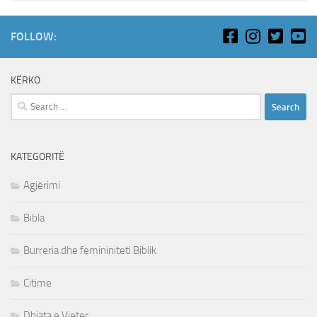
FOLLOW:
KËRKO
Search
for:
KATEGORITË
Agjërimi
Bibla
Burreria dhe femininiteti Biblik
Citime
Dhiata e Vjeter