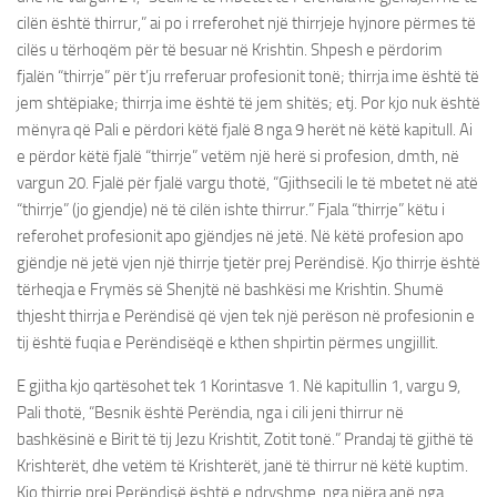
cilën është thirrur,” ai po i rreferohet një thirrjeje hyjnore përmes të
cilës u tërhoqëm për të besuar në Krishtin. Shpesh e përdorim
fjalën “thirrje” për t’ju rreferuar profesionit tonë; thirrja ime është të
jem shtëpiake; thirrja ime është të jem shitës; etj. Por kjo nuk është
mënyra që Pali e përdori këtë fjalë 8 nga 9 herët në këtë kapitull. Ai
e përdor këtë fjalë “thirrje” vetëm një herë si profesion, dmth, në
vargun 20. Fjalë për fjalë vargu thotë, “Gjithsecili le të mbetet në atë
“thirrje” (jo gjendje) në të cilën ishte thirrur.” Fjala “thirrje” këtu i
referohet profesionit apo gjëndjes në jetë. Në këtë profesion apo
gjëndje në jetë vjen një thirrje tjetër prej Perëndisë. Kjo thirrje është
tërheqja e Frymës së Shenjtë në bashkësi me Krishtin. Shumë
thjesht thirrja e Perëndisë që vjen tek një perëson në profesionin e
tij është fuqia e Perëndisëqë e kthen shpirtin përmes ungjillit.
E gjitha kjo qartësohet tek 1 Korintasve 1. Në kapitullin 1, vargu 9,
Pali thotë, “Besnik është Perëndia, nga i cili jeni thirrur në
bashkësinë e Birit të tij Jezu Krishtit, Zotit tonë.” Prandaj të gjithë të
Krishterët, dhe vetëm të Krishterët, janë të thirrur në këtë kuptim.
Kjo thirrje prej Perëndisë është e ndryshme, nga njëra anë nga