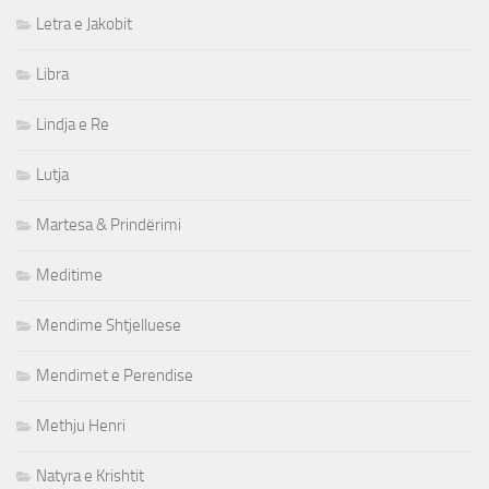
Letra e Jakobit
Libra
Lindja e Re
Lutja
Martesa & Prindërimi
Meditime
Mendime Shtjelluese
Mendimet e Perendise
Methju Henri
Natyra e Krishtit