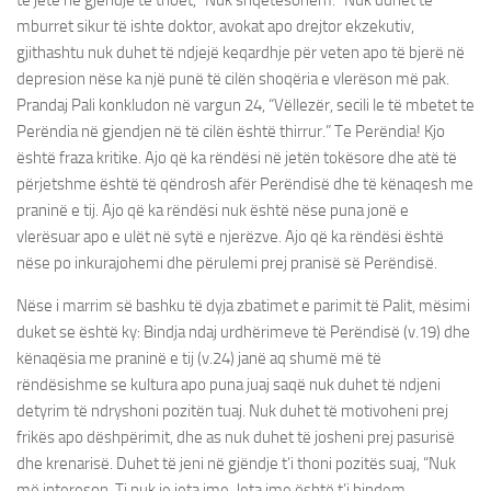
të jetë në gjëndje të thoët, “Nuk shqetësohem.” Nuk duhet të
mburret sikur të ishte doktor, avokat apo drejtor ekzekutiv,
gjithashtu nuk duhet të ndjejë keqardhje për veten apo të bjerë në
depresion nëse ka një punë të cilën shoqëria e vlerëson më pak.
Prandaj Pali konkludon në vargun 24, “Vëllezër, secili le të mbetet te
Perëndia në gjendjen në të cilën është thirrur.” Te Perëndia! Kjo
është fraza kritike. Ajo që ka rëndësi në jetën tokësore dhe atë të
përjetshme është të qëndrosh afër Perëndisë dhe të kënaqesh me
praninë e tij. Ajo që ka rëndësi nuk është nëse puna jonë e
vlerësuar apo e ulët në sytë e njerëzve. Ajo që ka rëndësi është
nëse po inkurajohemi dhe përulemi prej pranisë së Perëndisë.
Nëse i marrim së bashku të dyja zbatimet e parimit të Palit, mësimi
duket se është ky: Bindja ndaj urdhërimeve të Perëndisë (v.19) dhe
kënaqësia me praninë e tij (v.24) janë aq shumë më të
rëndësishme se kultura apo puna juaj saqë nuk duhet të ndjeni
detyrim të ndryshoni pozitën tuaj. Nuk duhet të motivoheni prej
frikës apo dëshpërimit, dhe as nuk duhet të josheni prej pasurisë
dhe krenarisë. Duhet të jeni në gjëndje t’i thoni pozitës suaj, “Nuk
më intereson. Ti nuk je jeta ime. Jeta ime është t’i bindem