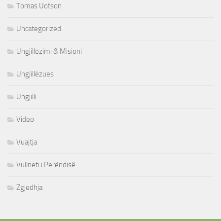
Tomas Uotson
Uncategorized
Ungjillëzimi & Misioni
Ungjillëzues
Ungjilli
Video
Vuajtja
Vullneti i Perëndisë
Zgjedhja