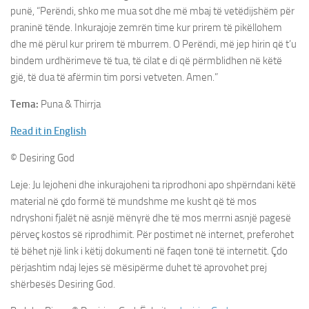
punë, “Perëndi, shko me mua sot dhe më mbaj të vetëdijshëm për
praninë tënde. Inkurajoje zemrën time kur prirem të pikëllohem
dhe më përul kur prirem të mburrem. O Perëndi, më jep hirin që t’u
bindem urdhërimeve të tua, të cilat e di që përmblidhen në këtë
gjë, të dua të afërmin tim porsi vetveten. Amen.”
Tema:
Puna & Thirrja
Read it in English
© Desiring God
Leje: Ju lejoheni dhe inkurajoheni ta riprodhoni apo shpërndani këtë
material në çdo formë të mundshme me kusht që të mos
ndryshoni fjalët në asnjë mënyrë dhe të mos merrni asnjë pagesë
përveç kostos së riprodhimit. Për postimet në internet, preferohet
të bëhet një link i këtij dokumenti në faqen tonë të internetit. Çdo
përjashtim ndaj lejes së mësipërme duhet të aprovohet prej
shërbesës Desiring God.