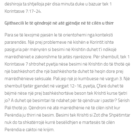
dëshiroja ta shtjelloja për disa minuta duke u bazuar tek 1
Korintasve 7:17-24.
Gjithsecili le të qëndrojë në atë gjëndje në të cilën u thirr
Para se të lexojmë pjesën le të orientohemi nga konteksti
pararendës. Një prej problemeve në kishën e Korintit ishte
pasiguria për mënyrën si besimi në Krishtin duhet t’i ndikojë
marrëdhëniet e zakonshme të jetës njerëzore. Për shembull, tek 1
Korintasve 7 shtrohet pyetja nëse besimi në Krishtin do të thotë që
një bashkëshort dhe një bashkëshorte duhet të heqin dore prej
marrëdhënieve seksuale. Pali jep një jo kumbuese në vargun 3. Një
shembull tjetër gjendet në vargjet 12-16, pyetja, Çfarë duhet të
bëjmë nëse një prej bashkëshortëve beson tek Krishti kurse tjetri
jo? A duhet që besimtari të ndahet për të qëndruar i pastër? Sërish
Pali thotë jo. Qëndroni në atë marrëdhënie në të cilën ishit kur
Perëndia ju thirri në besim. Besimi tek Krishti si Zot dhe Shpëtimtar
nuk do ta shkatërrojë kurrë besëlidhjen e martesës të cilën
Perëndia e caktoi në krijim.