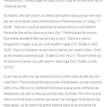
Perëndia do t’i shpërndajë në botë tamam atje ku Ai dëshiron që të
ndikojnë për të.
Së katërti, dhe së fundmi, ky tekst nënkupton që puna që keni tani,
për aq kohë që jeni atje, është detyra e Perëndisë për ju. Vargu 17
thotë, “Gjithsesi secili të vazhdojë të jetojë ashtu si ia ka dhënë
Perëndia dhe ashtu sikurse e thirri Zoti.” Perëndia është sovran.
Nuk është aksident fakti që jeni aty ku jeni. “Zemra e njeriut
programon rrugën e tij, por Zoti drejton hapat e tij” (Fjalët e Urta
16:9). “Ka shumë plane në zemrën e njeriut, por vetëm plani i Zotit
do të mbetet i pandryshuar” (Fjalët e Urta 19:21). “Shorti hidhet që
në barkun e nënës, por çdo veprim varet nga Zoti” (Fjalët e Urta
16:33).
Ju jeni aty ku jeni me një detyrë hyjnore, edhe nëse arritët aty me
mashtrim. Puna jote është detyra jote e shërbesës, po aq sa është
edhe imja. Mënyra si i plotëson kërkesat e asaj pune është po aq
thelbësore në jetë sa dhe ajo që bën këtu të Dielë. Për shumë prej
nesh mund të ketë kuptimin që nesër në mëngjes të kthejmë një
faqe tjetër. Le të lutemi të gjithë bashkë para se të shkojmë në