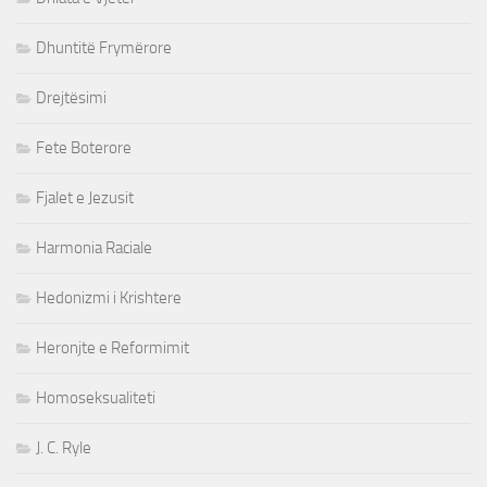
Dhuntitë Frymërore
Drejtësimi
Fete Boterore
Fjalet e Jezusit
Harmonia Raciale
Hedonizmi i Krishtere
Heronjte e Reformimit
Homoseksualiteti
J. C. Ryle