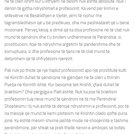
në të cilën ishim kur u kthyem në besim nuk është absolute. Nuk i
dënon të gjitha ndryshimet e profesionit. Ka vend për lirimin e
skllevërve në Besëlidhjen e Vjetër, jemi të njohur me
tagrambledhësin që u bë predikues, dhe me peshkatarët që u bënë
misionarë. Përveç kësaj, e dimë që ka disa profesione në të cilat nuk
mund të qëndroni dhe t’u bindeni urdhërimeve të Perëndisë: si,
prostitucioni, lloje të ndryshme argëtimi të pandershme dhe të
korruptuara, si dhe profesione të tjera në të cilat mund të
detyroheni që të shfrytëzoni njerëzit.
Pali nuk po thotë që një hajdut profesionist apo një prostitutë kulti
në Korinth duhet të qëndrojnë në gjëndjen në të cilën u thirrën.
Pyetja në Korinth ishte: Kur besojmë tek Krishti, çfarë duhet të
braktisim? Dhe përgjigja e Palit është: Nuk ka pse të braktisni
profesionin tuaj nëse mund të qëndroni në të me Perëndinë.
Shqetësimi i tij nuk është të dënojë ndryshimin e profesionit, por të
na mësojë që mund të kemi plotësim në Krishtin cilado qoftë puna
jonë. Ky është mësim shumë jashtë mode në shoqërintë e tashme
perëndimore, për shkak se prek thellë nervin e ambicjes së botës.