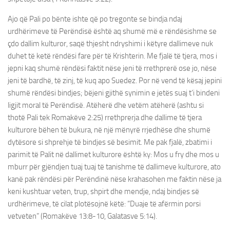
Ajo që Pali po bënte ishte që po tregonte se bindja ndaj
urdhërimeve të Perëndisë është aq shumë më e rëndësishme se
çdo dallim kulturor, saqë thjesht ndryshimi i këtyre dallimeve nuk
duhet të ketë rëndësi fare për të Krishterin. Me fjalë të tjera, mos i
jepni kaq shumë rëndësi faktit nëse jeni të rrethprerë ose jo, nëse
jeni të bardhë, të zinj, të kuq apo Suedez. Por në vend të kësaj jepini
shumë rëndësi bindjes; bëjeni gjithë synimin e jetës suaj t’i bindeni
ligjit moral të Perëndisë. Atëherë dhe vetëm atëherë (ashtu si
thotë Pali tek Romakëve 2:25) rrethprerja dhe dallime të tjera
kulturore bëhen të bukura, në një mënyrë rrjedhëse dhe shumë
dytësore si shprehje të bindjes së besimit. Me pak fjalë, zbatimi i
parimit të Palit në dallimet kulturore është ky: Mos u fry dhe mos u
mburr për gjëndjen tuaj tuaj të tanishme të dallimeve kulturore, ato
kanë pak rëndësi për Perëndinë nëse krahasohen me faktin nëse ja
keni kushtuar veten, trup, shpirt dhe mendje, ndaj bindjes së
urdhërimeve, të cilat plotësojnë këtë: “Duaje të afërmin porsi
vetveten” (Romakëve 13:8-10, Galatasve 5:14).