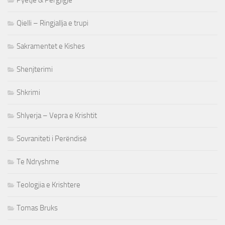
Pyetje & Përgjigje
Qielli – Ringjallja e trupi
Sakramentet e Kishes
Shenjterimi
Shkrimi
Shlyerja – Vepra e Krishtit
Sovraniteti i Perëndisë
Te Ndryshme
Teologjia e Krishtere
Tomas Bruks