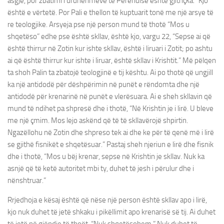
asgjë, por zbatimi i urdhërimeve të Perëndisë është gjithçka.” Kjo
është e vërtetë. Por Pali e thellon të kuptuarit tonë me një arsye të
re teologjike. Arsyeja pse një person mund të thotë “Mos u
shqetëso” edhe pse është skllav, është kjo, vargu 22, “Sepse ai që
është thirrur në Zotin kur ishte skllav, është i liruari i Zotit; po ashtu
ai që është thirrur kur ishte i liruar, është skllav i Krishtit.” Më pëlqen
ta shoh Palin ta zbatojë teologjinë e tij kështu. Ai po thotë që ungjill
ka një antidodë për dëshpërimin në punët e rëndomta dhe një
antidodë për krenarinë në punët e vlerësuara. Ai e sheh skllavin që
mund të ndihet pa shpresë dhe i thotë, “Në Krishtin je i lirë. U bleve
me një çmim. Mos lejo askënd që të të skllavërojë shpirtin.
Ngazëllohu në Zotin dhe shpreso tek ai dhe ke për të qenë më i lirë
se gjithë fisnikët e shqetësuar.” Pastaj sheh njeriun e lirë dhe fisnik
dhe i thotë, “Mos u bëj krenar, sepse në Krishtin je skllav. Nuk ka
asnjë që të ketë autoritet mbi ty, duhet të jesh i përulur dhe i
nënshtruar.”
Rrjedhoja e kësaj është që nëse një person është skllav apo i lirë,
kjo nuk duhet të jetë shkaku i pikëllimit apo krenarisë së tij. Ai duhet