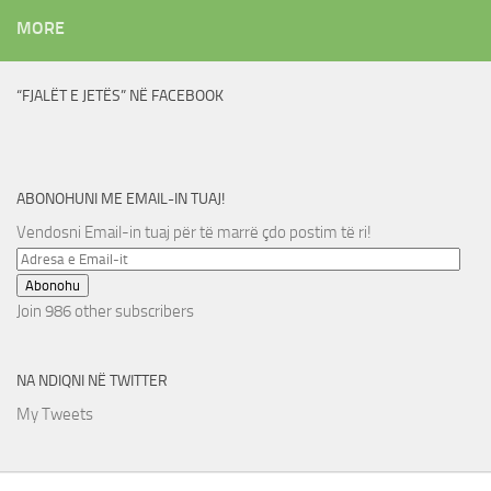
MORE
“FJALËT E JETËS” NË FACEBOOK
ABONOHUNI ME EMAIL-IN TUAJ!
Vendosni Email-in tuaj për të marrë çdo postim të ri!
Adresa
e
Abonohu
Email-
Join 986 other subscribers
it
NA NDIQNI NË TWITTER
My Tweets