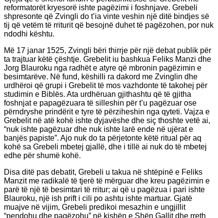
reformatorët kryesorë ishte pagëzimi i foshnjave. Grebeli
shpresonte që Zvingli do t’ia vinte veshin një ditë bindjes së
tij që vetëm të rriturit që besojnë duhet të pagëzohen, por nuk
ndodhi kështu.
Më 17 janar 1525, Zvingli bëri thirrje për një debat publik për
ta trajtuar këtë çështje. Grebelit iu bashkua Feliks Manzi dhe
Jorg Blauroku nga radhët e atyre që mbronin pagëzimin e
besimtarëve. Në fund, këshilli ra dakord me Zvinglin dhe
urdhëroi që grupi i Grebelit të mos vazhdonte të takohej për
studimin e Biblës. Ata urdhëruan gjithashtu që të gjitha
foshnjat e papagëzuara të silleshin për t’u pagëzuar ose
përndryshe prindërit e tyre të përziheshin nga qyteti. Vajza e
Grebelit në atë kohë ishte dyjavëshe dhe siç thoshte vetë ai,
“nuk ishte pagëzuar dhe nuk ishte larë ende në ujërat e
banjës papiste”. Ajo nuk do ta përjetonte këtë ritual për aq
kohë sa Grebeli mbetej gjallë, dhe i tillë ai nuk do të mbetej
edhe për shumë kohë.
Disa ditë pas debatit, Grebeli u takua në shtëpinë e Feliks
Manzit me radikalë të tjerë të mërguar dhe kreu pagëzimin e
parë të një të besimtari të rritur; ai që u pagëzua i pari ishte
Blauroku, një ish prift i cili po ashtu ishte martuar. Gjatë
muajve në vijim, Grebeli predikoi mesazhin e ungjillit
“pendohu dhe pagëzohu” në kishën e Shën Gallit dhe rreth