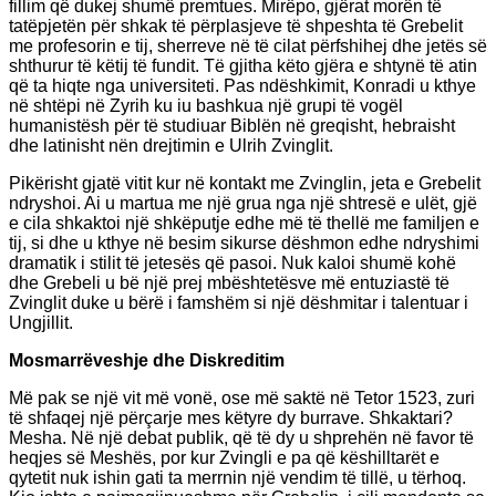
fillim që dukej shumë premtues. Mirëpo, gjërat morën të
tatëpjetën për shkak të përplasjeve të shpeshta të Grebelit
me profesorin e tij, sherreve në të cilat përfshihej dhe jetës së
shthurur të këtij të fundit. Të gjitha këto gjëra e shtynë të atin
që ta hiqte nga universiteti. Pas ndëshkimit, Konradi u kthye
në shtëpi në Zyrih ku iu bashkua një grupi të vogël
humanistësh për të studiuar Biblën në greqisht, hebraisht
dhe latinisht nën drejtimin e Ulrih Zvinglit.
Pikërisht gjatë vitit kur në kontakt me Zvinglin, jeta e Grebelit
ndryshoi. Ai u martua me një grua nga një shtresë e ulët, gjë
e cila shkaktoi një shkëputje edhe më të thellë me familjen e
tij, si dhe u kthye në besim sikurse dëshmon edhe ndryshimi
dramatik i stilit të jetesës që pasoi. Nuk kaloi shumë kohë
dhe Grebeli u bë një prej mbështetësve më entuziastë të
Zvinglit duke u bërë i famshëm si një dëshmitar i talentuar i
Ungjillit.
Mosmarrëveshje dhe Diskreditim
Më pak se një vit më vonë, ose më saktë në Tetor 1523, zuri
të shfaqej një përçarje mes këtyre dy burrave. Shkaktari?
Mesha. Në një debat publik, që të dy u shprehën në favor të
heqjes së Meshës, por kur Zvingli e pa që këshilltarët e
qytetit nuk ishin gati ta merrnin një vendim të tillë, u tërhoq.