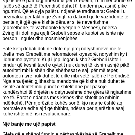
Kjo ishte e paimagjinueshme për Grebelin, i cili mendonte se
fjalës së qartë të Perëndisë duhet t’i bindemi pa asnjë pikë
ngurrimi. Që të dyja palët u ndjenë të tradhtuara: Grebeli u
pezmatua për faktin që Zvingli ra dakord që të vazhdonte të
bënte një gjë që e kishte dënuar si të neveritshme
(domethënë, të vazhdonte kryerjen e Meshës), ndërsa
Zvinglit i doli nga qejfi Grebeli sepse e kuptoi se ishte një
person i ngulët dhe mosmirënjohës.
Falë këtij debati doli në dritë një prej ndryshimeve më të
thella mes Grebelit me reformatorët kryesorë, ndryshim ky i
lidhur me pyetjen: Kujt i jep llogari kisha? Grebeli ishte i
bindur që këshilltarët e qytetit nuk duhej të kishin asnjë pikë
autoriteti mbi kishën dhe shërbesat e saj, për më tepër,
autoriteti i tyre nuk duhet të dilte mbi vetë fjalën e Perëndisë.
Nga ana tjetër, gjithashtu mendonte që kisha nuk duhet të
kishte autoritet mbi punët e shtetit dhe për pasojë
kundërshtoi të dhjetën e detyrueshme dhe gjëra të ngjashme
me të. Farat e ndarjes mes kishës dhe shtetit po mbinin
ndërkohë. Për njerëzit e kohës sonë, kjo ndarje është aq
normale sa edhe ajri që thithim, ndërsa për njerëzit e asaj
kohe ishte një risi revolucionare.
Një banjë me ujë papist
Gjëja që e shënoi fundin e përbashkësisë së Grebelit me