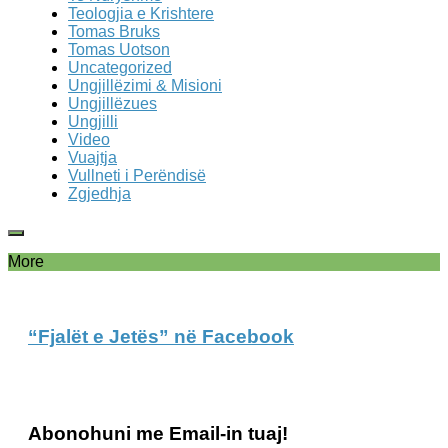
Teologjia e Krishtere
Tomas Bruks
Tomas Uotson
Uncategorized
Ungjillëzimi & Misioni
Ungjillëzues
Ungjilli
Video
Vuajtja
Vullneti i Perëndisë
Zgjedhja
More
“Fjalët e Jetës” në Facebook
Abonohuni me Email-in tuaj!