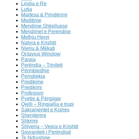
Lindja e Re
Lutja
Martesa & Prindërimi
Meditime
Mendime Shtjelluese
Mendimet e Perendise
Methju Henri
Natyra e Krishtit
Njeriu & Mëkati
Octavius Winslow
Paraja
Perëndia – Triniteti
Përmbledhje
Perndjekja
Predikime
Predikimi
Profesioni
Pyetje & Përgjigje
Qielli – Ringjallja e trupi
Sakramentet e Kishes
Shenjterimi
Shkrimi
Shlyerja – Vepra e Krishtit
Sovraniteti i Perëndisë
Te Ndryshme