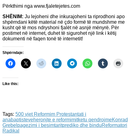
Përkthimi nga www.fjaletejetes.com
SHËNIM:
Ju lejoheni dhe inkurajoheni ta riprodhoni apo
shpërndani këtë material në çdo formë të mundshme me
kusht që të mos ndryshoni fjalët në asnjë mënyrë. Për
postimet në internet, duhet të sigurohet një link i këtij
dokumenti në faqen tonë të internetit!
Shpërndaje:
Like this:
Tags:
500 vjet Reformim Protestant
ati i
anabaptisteve
heronjte e reformimit
ketu qendrojme
Konrad
Grebel
pagezimi i besimtarit
prediko dhe bindu
Reformatori
Radikal