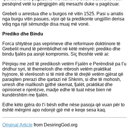
pesëqind vetë iu përgjigjën atij mesazhi duke u pagëzuar.
Grebeli u arrestua dhe u burgos në vitin 1525. Pasi u arratis
nga burgu vitin pasues, vijoi që ta predikonte ungjillin derisa
vdiq nga një sëmundje disa muaj më vonë.
Prediko dhe Bindu
Forca shtytëse pas veprimeve dhe reformave doktrinore të
Grebelit mund të përmblidhet në këtë mënyrë: prediko dhe
bindu fjalës pa asnjë kompromis. Siç thoshte vetë ai:
Përpiqu me zell të predikosh vetëm Fjalën e Perëndisë pa t’u
dridhur syri, të themelosh dhe mbrosh vetëm praktikat
hyjnore, të vlerësosh si të mirë dhe të drejtë vetëm gjërat që
paraqiten prerazi dhe qartazi në Shkrim, si dhe të mohosh,
urresh dhe mallkosh gjithë skemat, fjalët, praktikat dhe
opinionet e njerëzve, madje edhe të tuat nëse bien në
kundërshtim me fjalën.
Edhe këto gjëra do t’i bësh edhe nëse pasoja që vuan për to
është mërgimi apo ndonjë gjë më e keqe sesa kaq.
Original Article
from DesiringGod.org