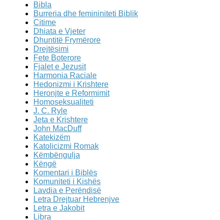
Bibla
Burreria dhe femininiteti Biblik
Citime
Dhiata e Vjeter
Dhuntitë Frymërore
Drejtësimi
Fete Boterore
Fjalet e Jezusit
Harmonia Raciale
Hedonizmi i Krishtere
Heronjte e Reformimit
Homoseksualiteti
J. C. Ryle
Jeta e Krishtere
John MacDuff
Katekizëm
Katolicizmi Romak
Këmbëngulja
Këngë
Komentari i Biblës
Komuniteti i Kishës
Lavdia e Perëndisë
Letra Drejtuar Hebrenjve
Letra e Jakobit
Libra