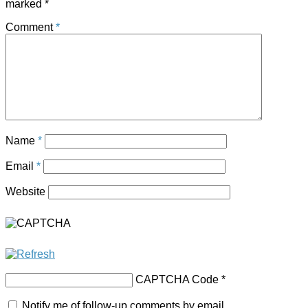
marked
*
Comment
*
Name
*
Email
*
Website
CAPTCHA Code
*
Notify me of follow-up comments by email.