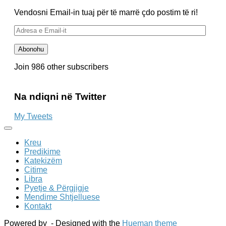
Vendosni Email-in tuaj për të marrë çdo postim të ri!
Adresa
e
Email-
Abonohu
it
Join 986 other subscribers
Na ndiqni në Twitter
My Tweets
Kreu
Predikime
Katekizëm
Citime
Libra
Pyetje & Përgjigje
Mendime Shtjelluese
Kontakt
Powered by
- Designed with the
Hueman theme