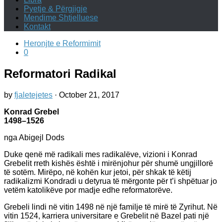
Pyetje & Përgjigje
Mendime Shtjelluese
Kontakt
Heronjte e Reformimit
0
Reformatori Radikal
by
fjaletejetes
·
October 21, 2017
Konrad Grebel
1498–1526
nga Abigejl Dods
Duke qenë më radikali mes radikalëve, vizioni i Konrad
Grebelit rreth kishës është i mirënjohur për shumë ungjillorë
të sotëm. Mirëpo, në kohën kur jetoi, për shkak të këtij
radikalizmi Kondradi u detyrua të mërgonte për t’i shpëtuar jo
vetëm katolikëve por madje edhe reformatorëve.
Grebeli lindi në vitin 1498 në një familje të mirë të Zyrihut. Në
vitin 1524, karriera universitare e Grebelit në Bazel pati një