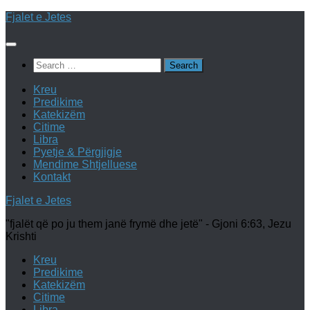
Skip
Fjalet e Jetes
to
content
Search
for:
Kreu
Predikime
Katekizëm
Citime
Libra
Pyetje & Përgjigje
Mendime Shtjelluese
Kontakt
Fjalet e Jetes
"fjalët që po ju them janë frymë dhe jetë" - Gjoni 6:63, Jezu
Krishti
Kreu
Predikime
Katekizëm
Citime
Libra