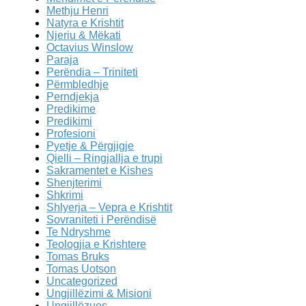
Methju Henri
Natyra e Krishtit
Njeriu & Mëkati
Octavius Winslow
Paraja
Perëndia – Triniteti
Përmbledhje
Perndjekja
Predikime
Predikimi
Profesioni
Pyetje & Përgjigje
Qielli – Ringjallja e trupi
Sakramentet e Kishes
Shenjterimi
Shkrimi
Shlyerja – Vepra e Krishtit
Sovraniteti i Perëndisë
Te Ndryshme
Teologjia e Krishtere
Tomas Bruks
Tomas Uotson
Uncategorized
Ungjillëzimi & Misioni
Ungjillëzues