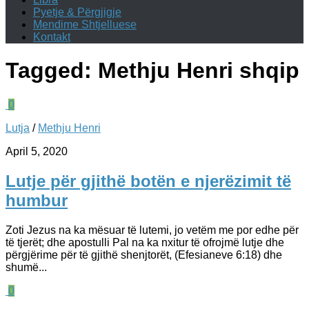
Pyetje & Përgjigje
Mendime Shtjelluese
Kontakt
Tagged:
Methju Henri shqip
0
Lutja
/
Methju Henri
April 5, 2020
Lutje për gjithë botën e njerëzimit të
humbur
Zoti Jezus na ka mësuar të lutemi, jo vetëm me por edhe për
të tjerët; dhe apostulli Pal na ka nxitur të ofrojmë lutje dhe
përgjërime për të gjithë shenjtorët, (Efesianeve 6:18) dhe
shumë...
0