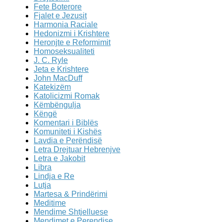
Fete Boterore
Fjalet e Jezusit
Harmonia Raciale
Hedonizmi i Krishtere
Heronjte e Reformimit
Homoseksualiteti
J. C. Ryle
Jeta e Krishtere
John MacDuff
Katekizëm
Katolicizmi Romak
Këmbëngulja
Këngë
Komentari i Biblës
Komuniteti i Kishës
Lavdia e Perëndisë
Letra Drejtuar Hebrenjve
Letra e Jakobit
Libra
Lindja e Re
Lutja
Martesa & Prindërimi
Meditime
Mendime Shtjelluese
Mendimet e Perendise