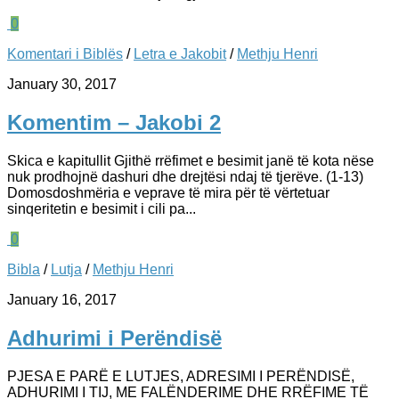
0
Komentari i Biblës
/
Letra e Jakobit
/
Methju Henri
January 30, 2017
Komentim – Jakobi 2
Skica e kapitullit Gjithë rrëfimet e besimit janë të kota nëse
nuk prodhojnë dashuri dhe drejtësi ndaj të tjerëve. (1-13)
Domosdoshmëria e veprave të mira për të vërtetuar
sinqeritetin e besimit i cili pa...
0
Bibla
/
Lutja
/
Methju Henri
January 16, 2017
Adhurimi i Perëndisë
PJESA E PARË E LUTJES, ADRESIMI I PERËNDISË,
ADHURIMI I TIJ, ME FALËNDERIME DHE RRËFIME TË