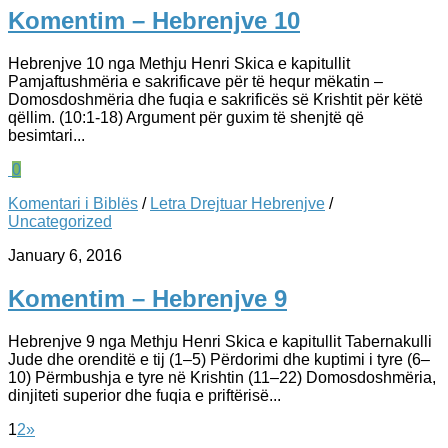
Komentim – Hebrenjve 10
Hebrenjve 10 nga Methju Henri Skica e kapitullit
Pamjaftushmëria e sakrificave për të hequr mëkatin –
Domosdoshmëria dhe fuqia e sakrificës së Krishtit për këtë
qëllim. (10:1-18) Argument për guxim të shenjtë që
besimtari...
0
Komentari i Biblës
/
Letra Drejtuar Hebrenjve
/
Uncategorized
January 6, 2016
Komentim – Hebrenjve 9
Hebrenjve 9 nga Methju Henri Skica e kapitullit Tabernakulli
Jude dhe orenditë e tij (1–5) Përdorimi dhe kuptimi i tyre (6–
10) Përmbushja e tyre në Krishtin (11–22) Domosdoshmëria,
dinjiteti superior dhe fuqia e priftërisë...
1
2
»