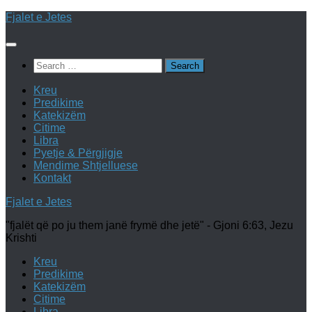
Skip
Fjalet e Jetes
to
content
Search
for:
Kreu
Predikime
Katekizëm
Citime
Libra
Pyetje & Përgjigje
Mendime Shtjelluese
Kontakt
Fjalet e Jetes
"fjalët që po ju them janë frymë dhe jetë" - Gjoni 6:63, Jezu
Krishti
Kreu
Predikime
Katekizëm
Citime
Libra