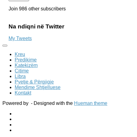
it
Join 986 other subscribers
Na ndiqni në Twitter
My Tweets
Kreu
Predikime
Katekizëm
Citime
Libra
Pyetje & Përgjigje
Mendime Shtjelluese
Kontakt
Powered by
- Designed with the
Hueman theme