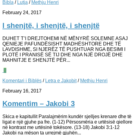
Bibla
/
Lutja
/
Methju Henri
February 24, 2017
I shenjtë, i shenjtë, i shenjtë
DUHET T’I DREJTOHEMI NË MËNYRË SOLEMNE ASAJ
QENIEJE PAFUNDËSISHT MADHËSHTORE DHE TË
LAVDISHME, SI NJERËZ TË PUSHTUAR NGA BESIMI I
PLOTË I PRANISË SË TIJ DHE NGA NJË DROJË DHE
MAHNITJE E SHENJTË PËR...
0
Komentari i Biblës
/
Letra e Jakobit
/
Methju Henri
February 16, 2017
Komentim – Jakobi 3
Skica e kapitullit Paralajmërim kundër sjelljes krenare dhe të
ligat e një gjuhe pa fre. (1-12) Përsosmëria e urtësisë qiellore
në kontrast me urtësinë tokësore. (13-18) Jakobi 3:1-12
Jakobi na mëson ta urrejmë gjuhën...