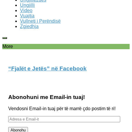
Ungjilli
Video
Vuajtja
Vullneti i Perëndisë
Zgjedhja
More
“Fjalët e Jetës” në Facebook
Abonohuni me Email-in tuaj!
Vendosni Email-in tuaj për të marrë çdo postim të ri!
Adresa
e
Email-
Abonohu