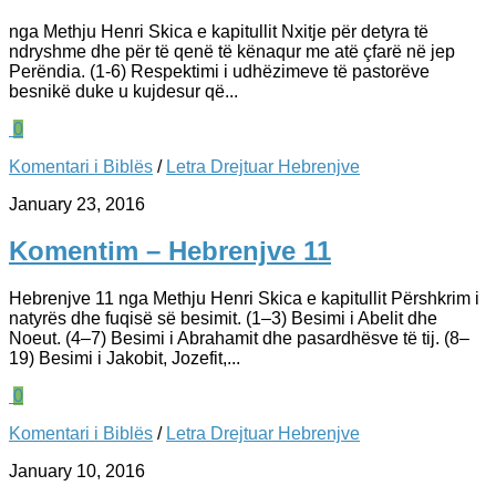
nga Methju Henri Skica e kapitullit Nxitje për detyra të
ndryshme dhe për të qenë të kënaqur me atë çfarë në jep
Perëndia. (1-6) Respektimi i udhëzimeve të pastorëve
besnikë duke u kujdesur që...
0
Komentari i Biblës
/
Letra Drejtuar Hebrenjve
January 23, 2016
Komentim – Hebrenjve 11
Hebrenjve 11 nga Methju Henri Skica e kapitullit Përshkrim i
natyrës dhe fuqisë së besimit. (1–3) Besimi i Abelit dhe
Noeut. (4–7) Besimi i Abrahamit dhe pasardhësve të tij. (8–
19) Besimi i Jakobit, Jozefit,...
0
Komentari i Biblës
/
Letra Drejtuar Hebrenjve
January 10, 2016