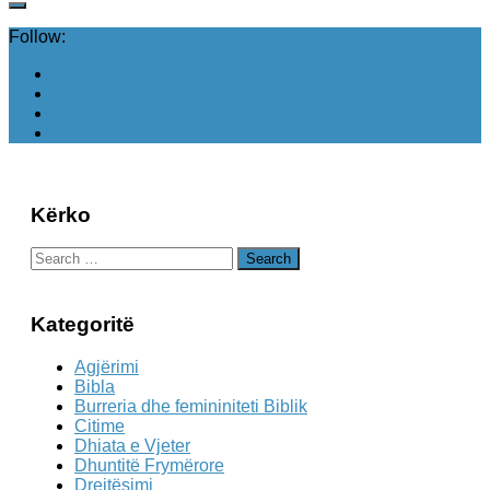
Follow:
Kërko
Search
for:
Kategoritë
Agjërimi
Bibla
Burreria dhe femininiteti Biblik
Citime
Dhiata e Vjeter
Dhuntitë Frymërore
Drejtësimi