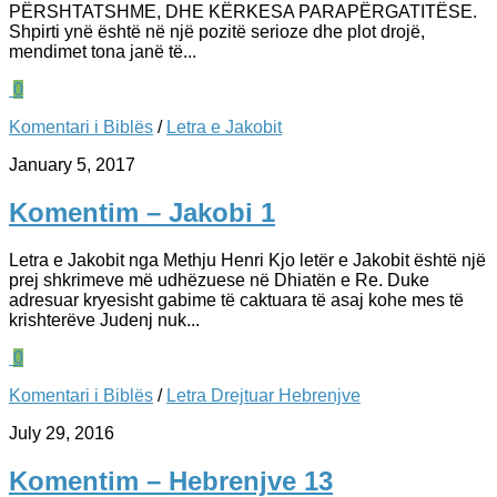
PËRSHTATSHME, DHE KËRKESA PARAPËRGATITËSE.
Shpirti ynë është në një pozitë serioze dhe plot drojë,
mendimet tona janë të...
0
Komentari i Biblës
/
Letra e Jakobit
January 5, 2017
Komentim – Jakobi 1
Letra e Jakobit nga Methju Henri Kjo letër e Jakobit është një
prej shkrimeve më udhëzuese në Dhiatën e Re. Duke
adresuar kryesisht gabime të caktuara të asaj kohe mes të
krishterëve Judenj nuk...
0
Komentari i Biblës
/
Letra Drejtuar Hebrenjve
July 29, 2016
Komentim – Hebrenjve 13